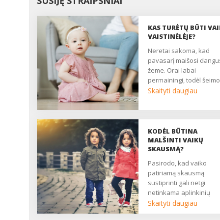
SUSIJĘ STRAIPSNIAI
KAS TURĖTŲ BŪTI VA
VAISTINĖLĖJE?
Neretai sakoma, kad
pavasarį maišosi dangu
žeme. Orai labai
permainingi, todėl šeimo
kuriose yra vaikų,
Skaityti daugiau
padaugėja peršalimo lig
atvejų. Tačiau mažus va
užpuola ne tik peršalima
todėl namų vaistinėlėje
KODĖL BŪTINA
naudinga turėti ir kitų
MALŠINTI VAIKŲ
priemonių. Taigi pats m
SKAUSMĄ?
atidžiau peržiūrėti namų
Pasirodo, kad vaiko
vaistinėlę, skirtą vaikam
patiriamą skausmą
kas joje turėtų būti, kad
sustiprinti gali netgi
netikėtai sunegalavus
netinkama aplinkinių
vaikui naktį nereikėtų
reakcija ar „nedraugiška
Skaityti daugiau
važiuoti į vaistinę? ...
aplinka, todėl su vaikų