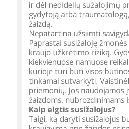
ir dėl nedidelių sužalojimų p
gydytoją arba traumatologą, k
žaizdą.
Nepatartina užsiimti savigyd
Paprastai susižaloję žmonės d
kraujo užkrėtimo riziką. Gydyt
kiekvienuose namuose reikali
kurioje turi būti visos būtino
tinkamai sutvarkyti. Vaistinėl
priemonių. Jos naudojamos į
žaizdoms, nubrozdinimams išv
Kaip elgtis susižalojus?
Taigi, ką daryti susižalojus b
kraujavimą prie žaizdos prisp