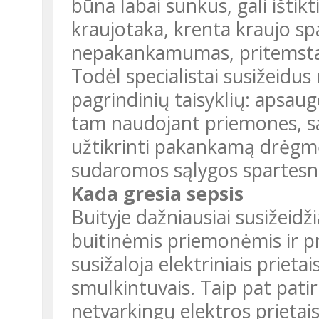
būna labai sunkus, gali ištik
kraujotaka, krenta kraujo sp
nepakankamumas, pritemst
Todėl specialistai susižeidus
pagrindinių taisyklių: apsaug
tam naudojant priemones, sa
užtikrinti pakankamą drėgmės
sudaromos sąlygos spartesni
Kada gresia sepsis
Buityje dažniausiai susižeid
buitinėmis priemonėmis ir p
susižaloja elektriniais priet
smulkintuvais. Taip pat pati
netvarkingų elektros prietai