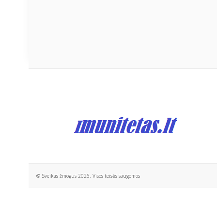
© Sveikas žmogus 2026. Visos teisės saugomos