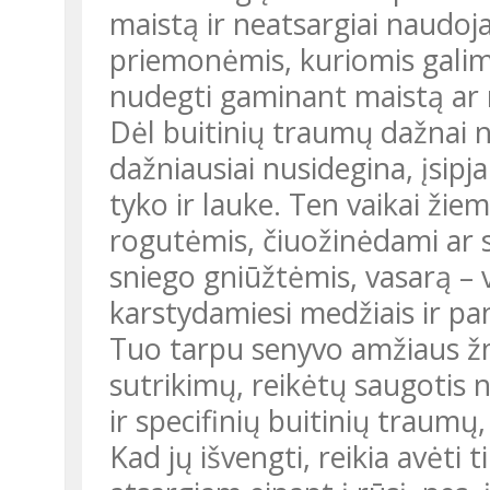
maistą ir neatsargiai naudoja
priemonėmis, kuriomis galima 
nudegti gaminant maistą ar ne
Dėl buitinių traumų dažnai n
dažniausiai nusidegina, įsipj
tyko ir lauke. Ten vaikai žiem
rogutėmis, čiuožinėdami ar 
sniego gniūžtėmis, vasarą – v
karstydamiesi medžiais ir pa
Tuo tarpu senyvo amžiaus žm
sutrikimų, reikėtų saugotis n
ir specifinių buitinių traumų,
Kad jų išvengti, reikia avėti 