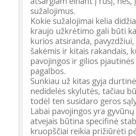
atsargiam einant į rūsį, nes, į
sužalojimus.
Kokie sužalojimai kelia didži
kraujo užkrėtimo gali būti ka
kurios atsiranda, pavyzdžiui,
šakėmis ir kitais rakandais, 
pavojingos ir gilios pjautinė
pagalbos.
Sunkiau už kitas gyja durtinė
nedidelės skylutės, tačiau b
todėl ten susidaro geros sąl
Labai pavojingos yra gyvūnų 
atvejais būtina specifinė stab
kruopščiai reikia prižiūrėti 