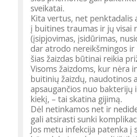
sveikatai.
Kita vertus, net penktadalis 
į buitines traumas ir jų vis
(įsipjovimas, įsidūrimas, nus
dar atrodo nereikšmingos ir 
šias žaizdas būtinai reikia pri
Visoms žaizdoms, kur nėra inf
buitinių žaizdų, naudotinos 
apsaugančios nuo bakterijų 
kiekį, – tai skatina gijimą.
Dėl netinkamos net ir nedide
gali atsirasti sunki komplikac
Jos metu infekcija patenka į 