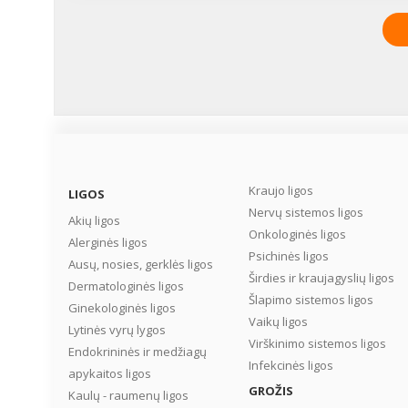
skausmu reikia elgtis iti
atsargiai ir skirti
pakankamai dėmesio
adekvačiam ir savalaik
jo gydymui. Taigi kodėl
būtina malšinti vaikų
skausmą ir kokios vaist
medžiagos dažniausiai
vartojamos vaikų skau
malšinimui? ...
Kraujo ligos
LIGOS
Nervų sistemos ligos
Akių ligos
Onkologinės ligos
Alerginės ligos
Psichinės ligos
Ausų, nosies, gerklės ligos
Širdies ir kraujagyslių ligos
Dermatologinės ligos
Šlapimo sistemos ligos
Ginekologinės ligos
Vaikų ligos
Lytinės vyrų lygos
Virškinimo sistemos ligos
Endokrininės ir medžiagų
Infekcinės ligos
apykaitos ligos
GROŽIS
Kaulų - raumenų ligos