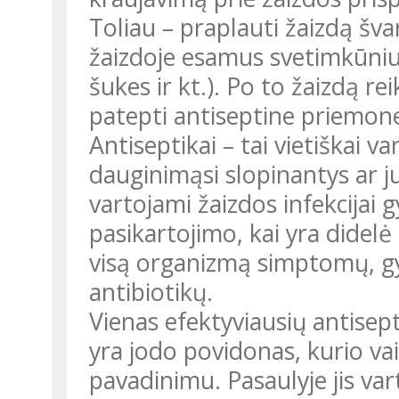
Toliau – praplauti žaizdą šva
žaizdoje esamus svetimkūnius
šukes ir kt.). Po to žaizdą rei
patepti antiseptine priemone 
Antiseptikai – tai vietiška
dauginimąsi slopinantys ar juo
vartojami žaizdos infekcijai g
pasikartojimo, kai yra didelė 
visą organizmą simptomų, gyd
antibiotikų.
Vienas efektyviausių antisep
yra jodo povidonas, kurio vai
pavadinimu. Pasaulyje jis va