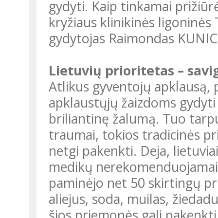
gydyti. Kaip tinkamai prižiū
kryžiaus klinikinės ligoninė
gydytojas Raimondas KUNIC
Lietuvių prioritetas – sav
Atlikus gyventojų apklausą, 
apklaustųjų žaizdoms gydyti 
briliantinę žalumą. Tuo tarpu
traumai, tokios tradicinės pr
netgi pakenkti. Deja, lietuvia
medikų nerekomenduojamais 
paminėjo net 50 skirtingų pr
aliejus, soda, muilas, žiedadu
šios priemonės gali pakenkti 