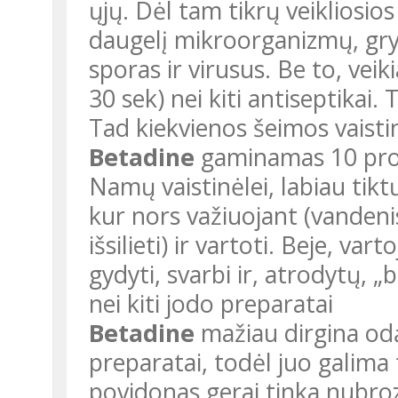
ųjų. Dėl tam tikrų veikliosio
daugelį mikroorganizmų, gryb
sporas ir virusus. Be to, veiki
30 sek) nei kiti antiseptikai. 
Tad kiekvienos šeimos vaistin
Betadine
gaminamas 10 proc.
Namų vaistinėlei, labiau tiktų
kur nors važiuojant (vandenis
išsilieti) ir vartoti. Beje, 
gydyti, svarbi ir, atrodytų, 
nei kiti jodo preparatai
Betadine
mažiau dirgina odą
preparatai, todėl juo galima 
povidonas gerai tinka nubr