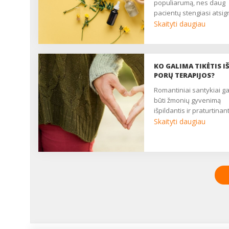
populiarumą, nes daug
pacientų stengiasi atsigr
į natūralesnius gydymo
Skaityti daugiau
būdus, turinčius mažiau
nepageidaujamų poveik
Pateikiame 7 įdomybes
apie homeopatiją, kuria
KO GALIMA TIKĖTIS I
verta žinoti kiekvienam,
PORŲ TERAPIJOS?
tačiau tikėti šiuo
romantiniai santykiai gali
alternatyviu gydymo
būti žmonių gyvenimą
metodu ar ne – jau tik J
išpildantis ir praturtinanti
pasirinkimas. ...
Skaityti daugiau