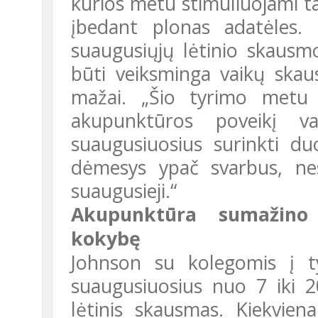
kurios metu stimuliuojami ta
įbedant plonas adatėles
suaugusiųjų lėtinio skausm
būti veiksminga vaikų skau
mažai. „Šio tyrimo metu b
akupunktūros poveikį v
suaugusiuosius surinkti du
dėmesys ypač svarbus, nes
suaugusieji.“
Akupunktūra sumažino skausmą, pagerino gyvenimo
kokybę
Johnson su kolegomis į tyrimą įtraukė 55 vaikus ir jaunus
suaugusiuosius nuo 7 iki 
lėtinis skausmas. Kiekvien