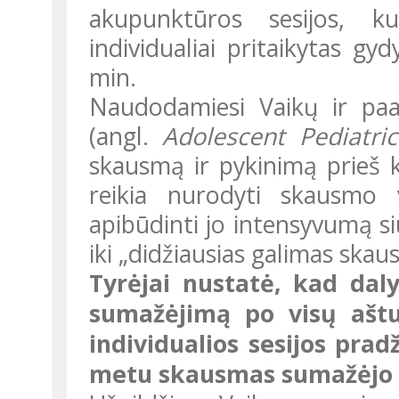
akupunktūros sesijos, k
individualiai pritaikytas gy
min.
Naudodamiesi Vaikų ir paauglių skausmo vertinimo priemone
(angl.
Adolescent Pediatri
skausmą ir pykinimą prieš k
reikia nurodyti skausmo
apibūdinti jo intensyvumą 
iki „didžiausias galimas skau
Tyrėjai nustatė, kad dalyviai nurodė reikšmingą skausmo
sumažėjimą po visų aštu
individualios sesijos prad
metu skausmas sumažėjo 