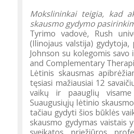
Mokslininkai teigia, kad 
skausmo gydymo pasirinki
Tyrimo vadovė, Rush universiteto Medicinos centro Čikagoje
(Ilinojaus valstija) gydytoja
Johnson su kolegomis savo i
and Complementary Therapi
Lėtinis skausmas apibrėžiamas kaip bet koks skausmas, kuris
tęsiasi mažiausiai 12 savaič
vaikų ir paauglių visame 
Suaugusiųjų lėtinio skausm
tačiau gydyti šios būklės vai
skausmo gydymas vaistais y
sveikatos priežiūros prof