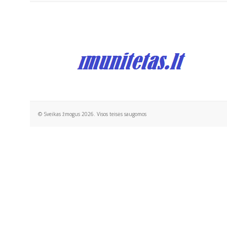
© Sveikas žmogus 2026. Visos teisės saugomos