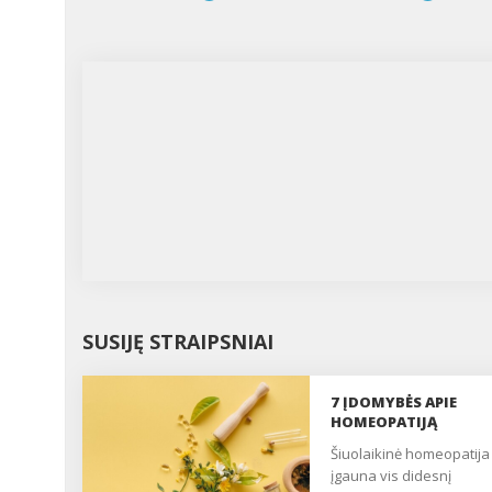
SUSIJĘ STRAIPSNIAI
7 ĮDOMYBĖS APIE
HOMEOPATIJĄ
Šiuolaikinė homeopatija
įgauna vis didesnį