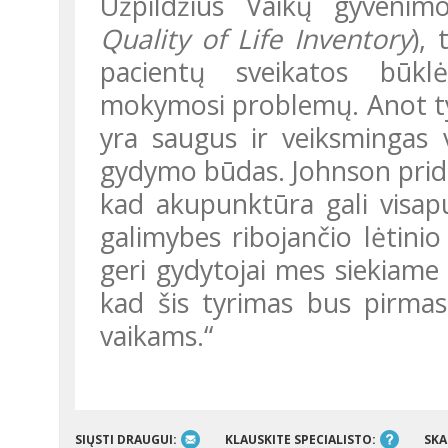
Užpildžius Vaikų gyveni
Quality of Life Inventory
),
pacientų sveikatos būklė
mokymosi problemų. Anot ty
yra saugus ir veiksmingas v
gydymo būdas. Johnson pridur
kad akupunktūra gali visapus
galimybes ribojančio lėtinio
geri gydytojai mes siekiame 
kad šis tyrimas bus pirmas
vaikams.“
SIŲSTI DRAUGUI:
KLAUSKITE SPECIALISTO:
SKA