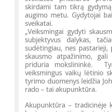
skirdami tam tikrą gydymą
augimo metu. Gydytojai bai
sveikatai.
„Veiksmingai gydyti skausmą gali būti ypač sudėtinga, nes tai
subjektyvus dalykas, tač
sudėtingiau, nes pastarieji,
skausmo atpažinimo, gali 
priduria mokslininkė. Tyr
veiksmingus vaikų lėtinio
tyrimo duomenys leidžia Joh
rado – tai akupunktūra.
Akupunktūra – tradicinėje kinų medicinoje naudojama praktika,