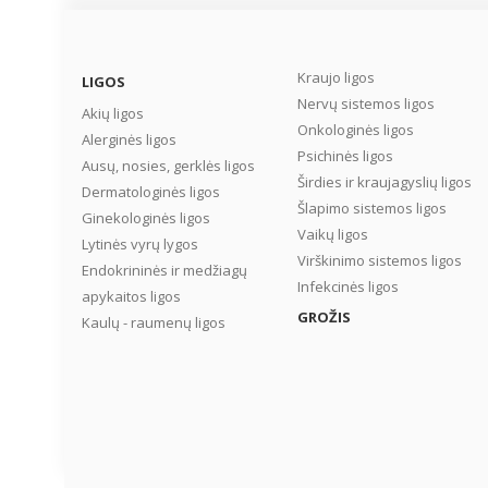
Kraujo ligos
LIGOS
Nervų sistemos ligos
Akių ligos
Onkologinės ligos
Alerginės ligos
Psichinės ligos
Ausų, nosies, gerklės ligos
Širdies ir kraujagyslių ligos
Dermatologinės ligos
Šlapimo sistemos ligos
Ginekologinės ligos
Vaikų ligos
Lytinės vyrų lygos
Virškinimo sistemos ligos
Endokrininės ir medžiagų
Infekcinės ligos
apykaitos ligos
GROŽIS
Kaulų - raumenų ligos