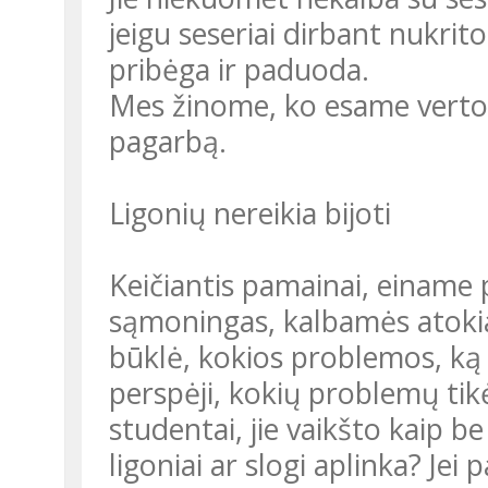
jeigu seseriai dirbant nukri
pribėga ir paduoda.
Mes žinome, ko esame vertos.
pagarbą.
Ligonių nereikia bijoti
Keičiantis pamainai, einame pr
sąmoningas, kalbamės atokiau
būklė, kokios problemos, ką d
perspėji, kokių problemų tikė
studentai, jie vaikšto kaip b
ligoniai ar slogi aplinka? Jei