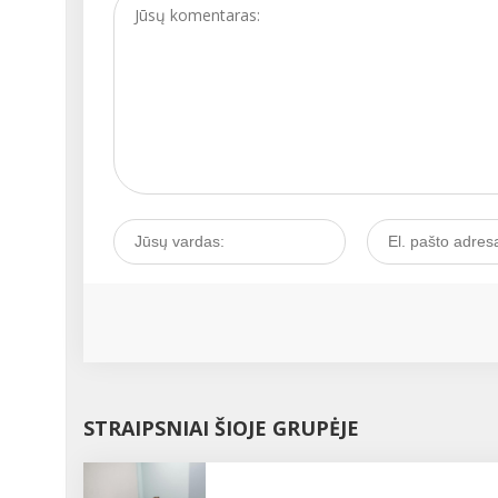
klinikinius tyrimus su
žmonėmis, įrodė unikali
arbatmedžio aliejaus
profilaktines bei
gydomąsias savybes. 1
m. Australijoje arbatmed
pradėtas vartoti klinikin
praktikoje kaip antisept
priemonė. 1937 m. buvo
aprašyta nemažai ligų,
kurios sėkmingai gydo
arbatmedžio aliejumi....
STRAIPSNIAI ŠIOJE GRUPĖJE