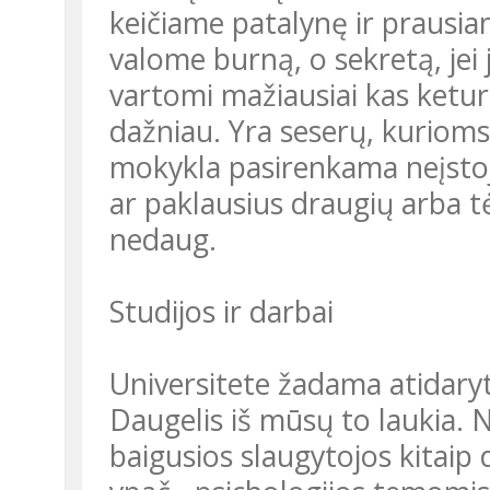
keičiame patalynę ir prausiam
valome burną, o sekretą, jei 
vartomi mažiausiai kas keturi
dažniau. Yra seserų, kurioms
mokykla pasirenkama neįstoju
ar paklausius draugių arba t
nedaug.
Studijos ir darbai
Universitete žadama atidaryti
Daugelis iš mūsų to laukia.
baigusios slaugytojos kitaip d