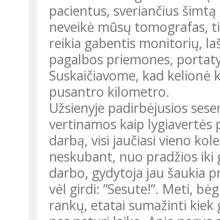
pacientus, sveriančius šimtą
neveikė mūsų tomografas, tir
reikia gabentis monitorių, la
pagalbos priemones, portaty
Suskaičiavome, kad kelionė kli
pusantro kilometro.
Užsienyje padirbėjusios sese
vertinamos kaip lygiavertės 
darbą, visi jaučiasi vieno kol
neskubant, nuo pradžios iki
darbo, gydytoja jau šaukia pri
vėl girdi: ”Sesute!”. Meti, bė
rankų, etatai sumažinti kiek 