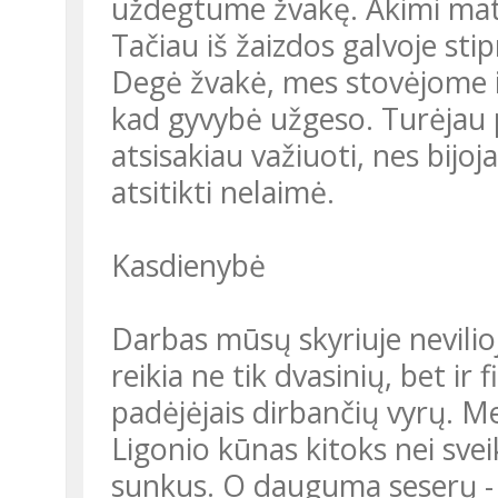
uždegtume žvakę. Akimi ma
Tačiau iš žaizdos galvoje sti
Degė žvakė, mes stovėjome i
kad gyvybė užgeso. Turėjau po
atsisakiau važiuoti, nes bijoj
atsitikti nelaimė.
Kasdienybė
Darbas mūsų skyriuje nevili
reikia ne tik dvasinių, bet ir
padėjėjais dirbančių vyrų. M
Ligonio kūnas kitoks nei svei
sunkus. O dauguma seserų - 