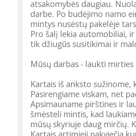
atsakomybės daugiau. Nuola
darbe. Po budėjimo namo ein
mintys nusėstų pakelėje tars
Pro šalį lekia automobiliai, 
tik džiugūs susitikimai ir ma
Mūsų darbas - laukti mirties
Kartais iš anksto sužinome, 
Pasirengiame viskam, net pači
Apsimauname pirštines ir la
šmėsteli mintis, kad laukiam
mūsų skyriuje daug mirčių. Ka
Kartais artimieji pakviečia ku