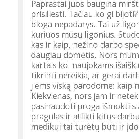
Paprastai juos baugina miršt
prisiliesti. Tačiau ko gi bijot
bloga nepadarys. Tai už ligoni
kuriuos mūsų ligonius. Stude
kas ir kaip, nežino darbo spec
daugiau domėtis. Nors mums
kartais kol naujokams išaiškin
tikrinti nereikia, ar gerai da
jiems viską parodome: kaip na
Kiekvienas, nors jam ir netek
pasinaudoti proga išmokti sla
pragulas ir atlikti kitus darb
medikui tai turėtų būti ir įd