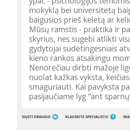
ypač - psichologijos temomis
mokyklą bei universitetą ba
baigusios prieš keletą ar ke
Mūsų ramstis - praktika ir pat
skyrius, nes sugebi atlikti vi
gydytojai sudėtingesniais atve
kieno rankos atsakingu mome
Nenorėčiau dirbti mažoje lig
nuolat kažkas vyksta, keičiasi
smaguriauti. Kai pavyksta pa
pasijaučiame lyg “ant sparnų”
SIŲSTI DRAUGUI:
KLAUSKITE SPECIALISTO:
SKA