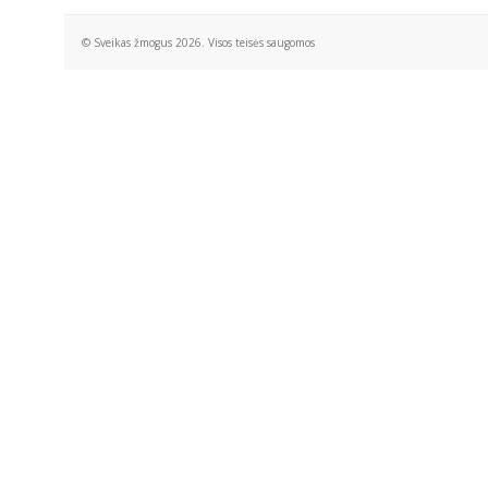
© Sveikas žmogus 2026. Visos teisės saugomos