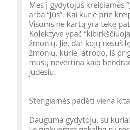
Mes į gydytojus kreipiamės “Jū
arba “Jūs”. Kai kurie prie krei
Visoms ne kartą yra tekę pat
Kolektyve ypač “kibirkščiuoja
žmonių. Jie, dar kojų nesušil
žmonių, kurie, atrodo, iš pr
mūsų nevertina kaip bendrad
judesiu.
Stengiamės padėti viena kita
Dauguma gydytojų, su kuriais
Jie niekuomet nekalba su sese