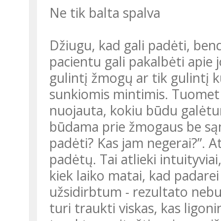
Ne tik balta spalva
Džiugu, kad gali padėti, be
pacientu gali pakalbėti apie 
gulintį žmogų ar tik gulintį k
sunkiomis mintimis. Tuomet 
nuojauta, kokiu būdu galėtum 
būdama prie žmogaus be sąm
padėti? Kas jam negerai?”. A
padėtų. Tai atlieki intuityvi
kiek laiko matai, kad padarei g
užsidirbtum - rezultato nebu
turi traukti viskas, kas ligo