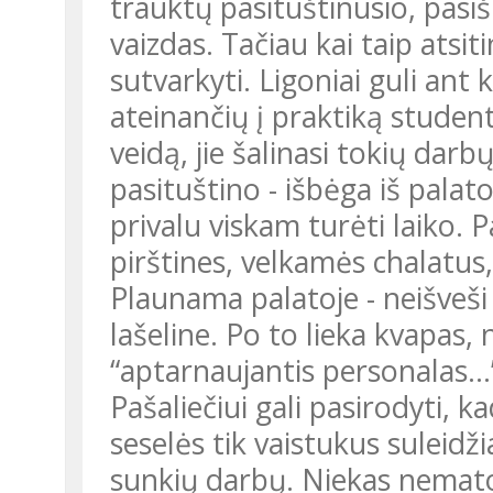
trauktų pasituštinusio, pas
vaizdas. Tačiau kai taip atsit
sutvarkyti. Ligoniai guli ant 
ateinančių į praktiką stude
veidą, jie šalinasi tokių dar
pasituštino - išbėga iš pala
privalu viskam turėti laiko.
pirštines, velkamės chalatus
Plaunama palatoje - neišveši
lašeline. Po to lieka kvapas,
“aptarnaujantis personalas...
Pašaliečiui gali pasirodyti, ka
seselės tik vaistukus suleidži
sunkių darbų. Niekas nemato