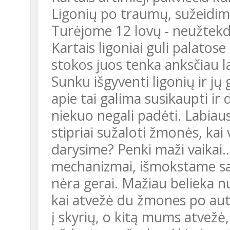
Ligonių po traumų, sužeidim
Turėjome 12 lovų - neužtekda
Kartais ligoniai guli palatose
stokos juos tenka anksčiau la
Sunku išgyventi ligonių ir jų 
apie tai galima susikaupti ir d
niekuo negali padėti. Labiaus
stipriai sužaloti žmonės, ka
darysime? Penki maži vaikai..
mechanizmai, išmokstame sav
nėra gerai. Mažiau belieka n
kai atvežė du žmones po aut
į skyrių, o kitą mums atvežė,