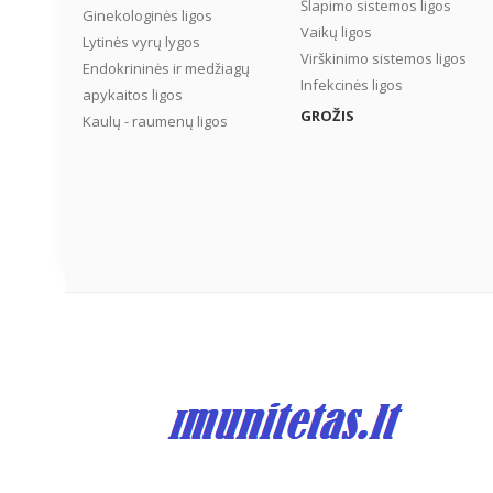
Šlapimo sistemos ligos
Ginekologinės ligos
Vaikų ligos
Lytinės vyrų lygos
Virškinimo sistemos ligos
Endokrininės ir medžiagų
Infekcinės ligos
apykaitos ligos
GROŽIS
Kaulų - raumenų ligos