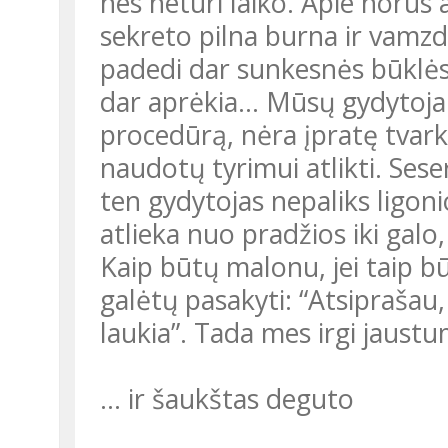
nes neturi laiko. Apie norus
sekreto pilna burna ir vamzde
padedi dar sunkesnės būklės 
dar aprėkia... Mūsų gydytojai
procedūrą, nėra įpratę tvarki
naudotų tyrimui atlikti. Sese
ten gydytojas nepaliks ligon
atlieka nuo pradžios iki gal
Kaip būtų malonu, jei taip bū
galėtų pasakyti: “Atsiprašau
laukia”. Tada mes irgi jaust
… ir šaukštas deguto