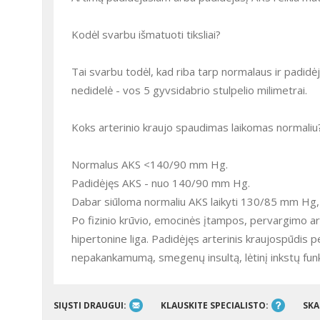
Kodėl svarbu išmatuoti tiksliai?
Tai svarbu todėl, kad riba tarp normalaus ir padidėj
nedidelė - vos 5 gyvsidabrio stulpelio milimetrai.
Koks arterinio kraujo spaudimas laikomas normaliu
Normalus AKS <140/90 mm Hg.
Padidėjęs AKS - nuo 140/90 mm Hg.
Dabar siūloma normaliu AKS laikyti 130/85 mm Hg
Po fizinio krūvio, emocinės įtampos, pervargimo ar
hipertonine liga. Padidėjęs arterinis kraujospūdis per
nepakankamumą, smegenų insultą, lėtinį inkstų fu
SIŲSTI DRAUGUI:
KLAUSKITE SPECIALISTO:
SKA