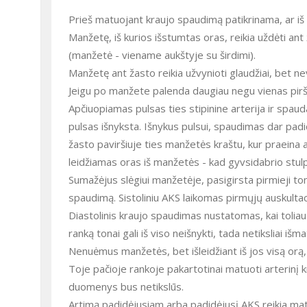
Prieš matuojant kraujo spaudimą patikrinama, ar iš 
Manžetę, iš kurios išstumtas oras, reikia uždėti ant 
(manžetė - viename aukštyje su širdimi).
Manžetę ant žasto reikia užvynioti glaudžiai, bet never
Jeigu po manžete palenda daugiau negu vienas piršta
Apčiuopiamas pulsas ties stipinine arterija ir spaud
pulsas išnyksta. Išnykus pulsui, spaudimas dar 
žasto paviršiuje ties manžetės kraštu, kur praeina alk
leidžiamas oras iš manžetės - kad gyvsidabrio stul
Sumažėjus slėgiui manžetėje, pasigirsta pirmieji to
spaudimą. Sistoliniu AKS laikomas pirmųjų auskult
Diastolinis kraujo spaudimas nustatomas, kai tolia
ranką tonai gali iš viso neišnykti, tada netiksliai i
Nenuėmus manžetės, bet išleidžiant iš jos visą orą
Toje pačioje rankoje pakartotinai matuoti arterinį 
duomenys bus netikslūs.
Artimą padidėjusiam arba padidėjusį AKS reikia ma