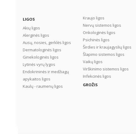
vaikui naktį nereikėtų
važiuoti į vaistinę? ...
Kraujo ligos
LIGOS
Nervų sistemos ligos
Akių ligos
Onkologinės ligos
Alerginės ligos
Psichinės ligos
Ausų, nosies, gerklės ligos
Širdies ir kraujagyslių ligos
Dermatologinės ligos
Šlapimo sistemos ligos
Ginekologinės ligos
Vaikų ligos
Lytinės vyrų lygos
Virškinimo sistemos ligos
Endokrininės ir medžiagų
Infekcinės ligos
apykaitos ligos
GROŽIS
Kaulų - raumenų ligos