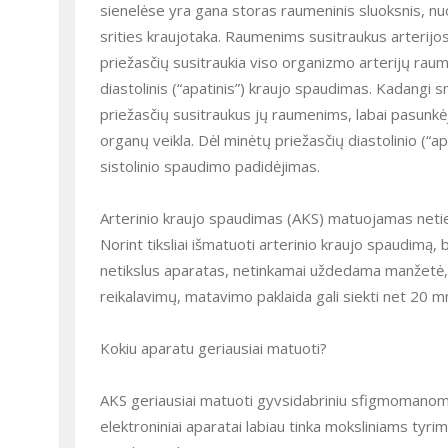
sienelėse yra gana storas raumeninis sluoksnis, nuo
srities kraujotaka. Raumenims susitraukus arterijos 
priežasčių susitraukia viso organizmo arterijų raum
diastolinis (“apatinis”) kraujo spaudimas. Kadangi sm
priežasčių susitraukus jų raumenims, labai pasunkėja 
organų veikla. Dėl minėtų priežasčių diastolinio (“
sistolinio spaudimo padidėjimas.
Arterinio kraujo spaudimas (AKS) matuojamas netie
Norint tiksliai išmatuoti arterinio kraujo spaudimą,
netikslus aparatas, netinkamai uždedama manžetė, 
reikalavimų, matavimo paklaida gali siekti net 20 
Kokiu aparatu geriausiai matuoti?
AKS geriausiai matuoti gyvsidabriniu sfigmomanomet
elektroniniai aparatai labiau tinka moksliniams ty