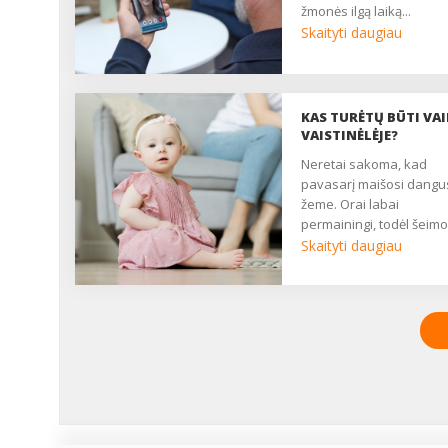
žmonės ilgą laiką...
Skaityti daugiau
KAS TURĖTŲ BŪTI VA
VAISTINĖLĖJE?
Neretai sakoma, kad
pavasarį maišosi dangu
žeme. Orai labai
permainingi, todėl šeimo
kuriose yra vaikų,
Skaityti daugiau
padaugėja peršalimo lig
atvejų. Tačiau mažus va
užpuola ne tik peršalima
todėl namų vaistinėlėje
naudinga turėti ir kitų
priemonių. Taigi pats m
atidžiau peržiūrėti namų
vaistinėlę, skirtą vaikam
kas joje turėtų būti, kad
netikėtai sunegalavus