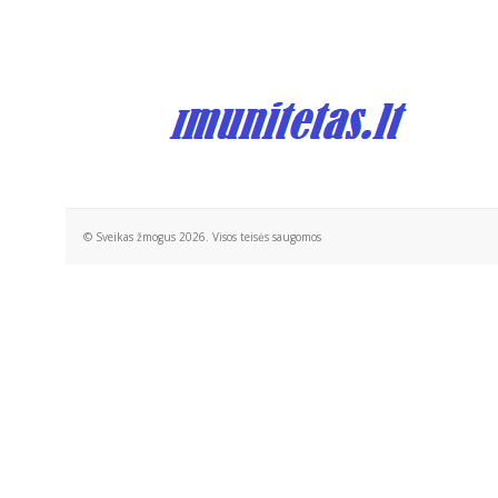
© Sveikas žmogus 2026. Visos teisės saugomos