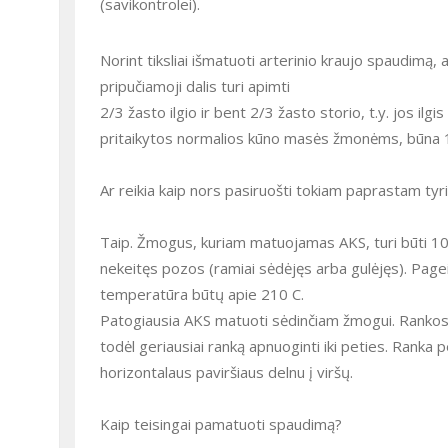
(savikontrolei).
Norint tiksliai išmatuoti arterinio kraujo spaudimą,
pripučiamoji dalis turi apimti
2/3 žasto ilgio ir bent 2/3 žasto storio, t.y. jos il
pritaikytos normalios kūno masės žmonėms, būna 1
Ar reikia kaip nors pasiruošti tokiam paprastam tyr
Taip. Žmogus, kuriam matuojamas AKS, turi būti 10
nekeitęs pozos (ramiai sėdėjęs arba gulėjęs). Pag
temperatūra būtų apie 210 C.
Patogiausia AKS matuoti sėdinčiam žmogui. Rankos,
todėl geriausiai ranką apnuoginti iki peties. Ranka p
horizontalaus paviršiaus delnu į viršų.
Kaip teisingai pamatuoti spaudimą?