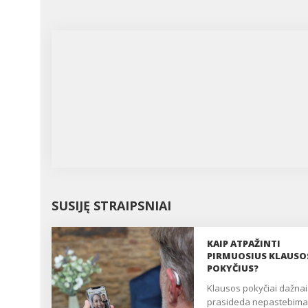
SUSIJĘ STRAIPSNIAI
KAIP ATPAŽINTI
PIRMUOSIUS KLAUSO
POKYČIUS?
klausos pokyčiai dažnai
prasideda nepastebimai