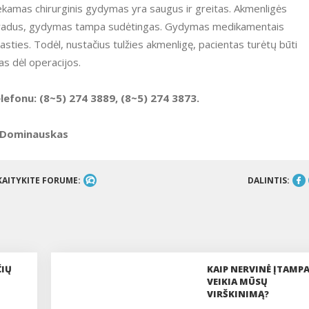
liekamas chirurginis gydymas yra saugus ir greitas. Akmenligės
tsiradus, gydymas tampa sudėtingas. Gydymas medikamentais
asties. Todėl, nustačius tulžies akmenligę, pacientas turėtų būti
s dėl operacijos.
efonu: (8~5) 274 3889, (8~5) 274 3873.
s Dominauskas
KAITYKITE FORUME:
DALINTIS:
ČIŲ
KAIP NERVINĖ ĮTAMP
VEIKIA MŪSŲ
VIRŠKINIMĄ?