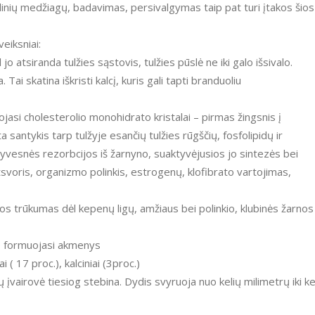
ulinių medžiagų, badavimas, persivalgymas taip pat turi įtakos šios
eiksniai:
jo atsiranda tulžies sąstovis, tulžies pūslė ne iki galo išsivalo.
. Tai skatina iškristi kalcį, kuris gali tapti branduoliu
ojasi cholesterolio monohidrato kristalai – pirmas žingsnis į
 santykis tarp tulžyje esančių tulžies rūgščių, fosfolipidų ir
nsyvesnės rezorbcijos iš žarnyno, suaktyvėjusios jo sintezės bei
tsvoris, organizmo polinkis, estrogenų, klofibrato vartojimas,
os trūkumas dėl kepenų ligų, amžiaus bei polinkio, klubinės žarnos
je formuojasi akmenys
ai ( 17 proc.), kalciniai (3proc.)
 įvairovė tiesiog stebina. Dydis svyruoja nuo kelių milimetrų iki ke