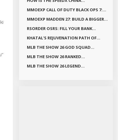
HOW IS THE SPEEDX CHINA...
MMOEXP CALL OF DUTY BLACK OPS 7:...
MMOEXP MADDEN 27: BUILD A BIGGER...
ki
RSORDER OSRS: FILL YOUR BANK...
KHATAL'S REJUVENATION PATH OF...
o
MLB THE SHOW 26 GOD SQUAD...
u“
MLB THE SHOW 26 RANKED...
MLB THE SHOW 26 LEGEND...