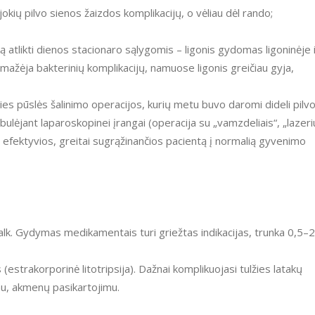
okių pilvo sienos žaizdos komplikacijų, o vėliau dėl rando;
 atlikti dienos stacionaro sąlygomis – ligonis gydomas ligoninėje i
umažėja bakterinių komplikacijų, namuose ligonis greičiau gyja,
lžies pūslės šalinimo operacijos, kurių metu buvo daromi dideli pilv
Tobulėjant laparoskopinei įrangai (operacija su „vamzdeliais“, „lazeri
, efektyvios, greitai sugrąžinančios pacientą į normalią gyvenimo
alk. Gydymas medikamentais turi griežtas indikacijas, trunka 0,5–2
trakorporinė litotripsija). Dažnai komplikuojasi tulžies latakų
mu, akmenų pasikartojimu.