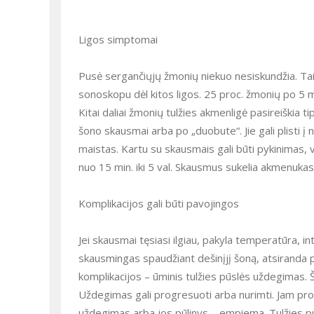
Ligos simptomai
Pusė sergančiųjų žmonių niekuo nesiskundžia. Tai 
sonoskopu dėl kitos ligos. 25 proc. žmonių po 5 
Kitai daliai žmonių tulžies akmenligė pasireiškia ti
šono skausmai arba po „duobute“. Jie gali plisti į
maistas. Kartu su skausmais gali būti pykinimas, 
nuo 15 min. iki 5 val. Skausmus sukelia akmenukas, 
Komplikacijos gali būti pavojingos
Jei skausmai tęsiasi ilgiau, pakyla temperatūra, i
skausmingas spaudžiant dešinįjį šoną, atsiranda 
komplikacijos – ūminis tulžies pūslės uždegimas. Š
Uždegimas gali progresuoti arba nurimti. Jam pro
uždegimas arba jos pūlinys – empiema. Tulžies pūsl