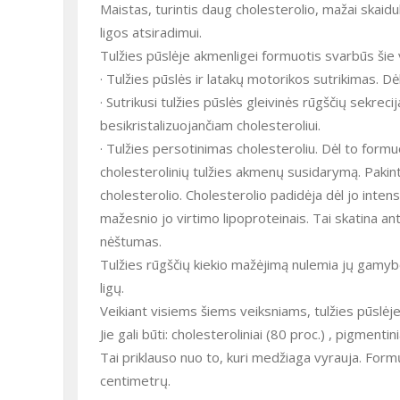
Maistas, turintis daug cholesterolio, mažai skaid
ligos atsiradimui.
Tulžies pūslėje akmenligei formuotis svarbūs šie v
· Tulžies pūslės ir latakų motorikos sutrikimas. Dėl 
· Sutrikusi tulžies pūslės gleivinės rūgščių sekrecija
besikristalizuojančiam cholesteroliui.
· Tulžies persotinimas cholesteroliu. Dėl to formu
cholesterolinių tulžies akmenų susidarymą. Pakinta
cholesterolio. Cholesterolio padidėja dėl jo inte
mažesnio jo virtimo lipoproteinais. Tai skatina an
nėštumas.
Tulžies rūgščių kiekio mažėjimą nulemia jų gamyb
ligų.
Veikiant visiems šiems veiksniams, tulžies pūslė
Jie gali būti: cholesteroliniai (80 proc.) , pigmentini
Tai priklauso nuo to, kuri medžiaga vyrauja. Formų
centimetrų.