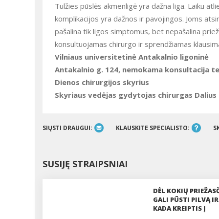
Tulžies pūslės akmenligė yra dažna liga. Laiku at
komplikacijos yra dažnos ir pavojingos. Joms a
pašalina tik ligos simptomus, bet nepašalina priež
konsultuojamas chirurgo ir sprendžiamas klausima
Vilniaus universitetinė Antakalnio ligoninė
Antakalnio g. 124, nemokama konsultacija tel
Dienos chirurgijos skyrius
Skyriaus vedėjas gydytojas chirurgas Daliu
SIŲSTI DRAUGUI:
KLAUSKITE SPECIALISTO:
S
SUSIJĘ STRAIPSNIAI
DĖL KOKIŲ PRIEŽAS
GALI PŪSTI PILVĄ IR
KADA KREIPTIS Į
GYDYTOJĄ?