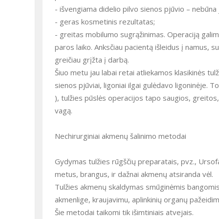
- išvengiama didelio pilvo sienos pjūvio – nebūna j
- geras kosmetinis rezultatas;
- greitas mobilumo sugrąžinimas. Operaciją galimą
paros laiko. Anksčiau pacientą išleidus į namus, s
greičiau grįžta į darbą.
Šiuo metu jau labai retai atliekamos klasikinės tu
sienos pjūviai, ligoniai ilgai gulėdavo ligoninėje. 
), tulžies pūslės operacijos tapo saugios, greitos
vagą.
Nechirurginiai akmenų šalinimo metodai
Gydymas tulžies rūgščių preparatais, pvz., Ursof
metus, brangus, ir dažnai akmenų atsiranda vėl.
Tulžies akmenų skaldymas smūginėmis bangomis (es
akmenlige, kraujavimu, aplinkinių organų pažeidi
Šie metodai taikomi tik išimtiniais atvejais.