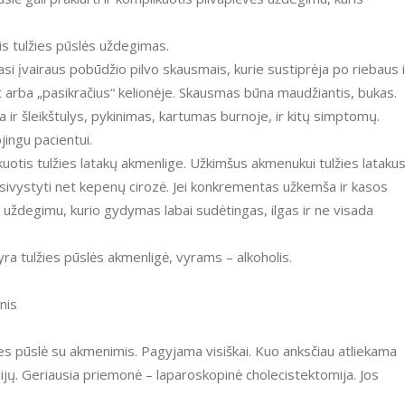
inis tulžies pūslės uždegimas.
asi įvairaus pobūdžio pilvo skausmais, kurie sustiprėja po riebaus i
nt arba „pasikračius“ kelionėje. Skausmas būna maudžiantis, bukas.
 ir šleikštulys, pykinimas, kartumas burnoje, ir kitų simptomų.
jingu pacientui.
kuotis tulžies latakų akmenlige. Užkimšus akmenukui tulžies latakus
išsivystyti net kepenų cirozė. Jei konkrementas užkemša ir kasos
s uždegimu, kurio gydymas labai sudėtingas, ilgas ir ne visada
a tulžies pūslės akmenligė, vyrams – alkoholis.
nis
ies pūslė su akmenimis. Pagyjama visiškai. Kuo anksčiau atliekama
ijų. Geriausia priemonė – laparoskopinė cholecistektomija. Jos