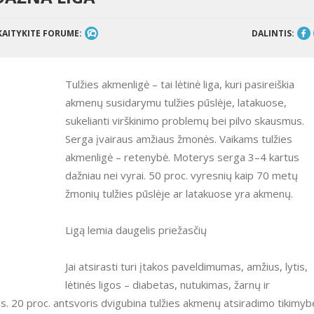
KAITYKITE FORUME:
DALINTIS:
Tulžies akmenligė – tai lėtinė liga, kuri pasireiškia
akmenų susidarymu tulžies pūslėje, latakuose,
sukelianti virškinimo problemų bei pilvo skausmus.
Serga įvairaus amžiaus žmonės. Vaikams tulžies
akmenligė – retenybė. Moterys serga 3–4 kartus
dažniau nei vyrai. 50 proc. vyresnių kaip 70 metų
žmonių tulžies pūslėje ar latakuose yra akmenų.
Ligą lemia daugelis priežasčių
Jai atsirasti turi įtakos paveldimumas, amžius, lytis,
lėtinės ligos – diabetas, nutukimas, žarnų ir
s. 20 proc. antsvoris dvigubina tulžies akmenų atsiradimo tikimyb