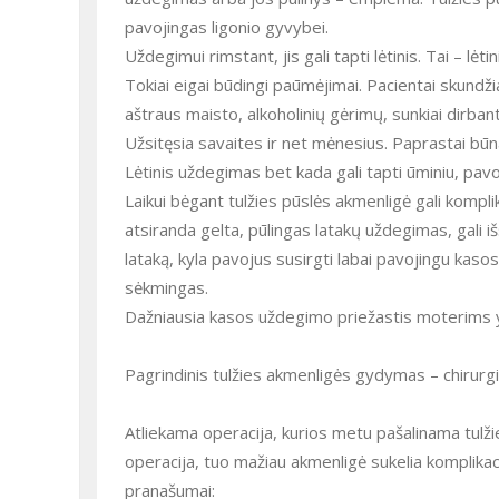
pavojingas ligonio gyvybei.
Uždegimui rimstant, jis gali tapti lėtinis. Tai – lėt
Tokiai eigai būdingi paūmėjimai. Pacientai skundži
aštraus maisto, alkoholinių gėrimų, sunkiai dirba
Užsitęsia savaites ir net mėnesius. Paprastai būna
Lėtinis uždegimas bet kada gali tapti ūminiu, pavo
Laikui bėgant tulžies pūslės akmenligė gali kompli
atsiranda gelta, pūlingas latakų uždegimas, gali 
lataką, kyla pavojus susirgti labai pavojingu kaso
sėkmingas.
Dažniausia kasos uždegimo priežastis moterims yr
Pagrindinis tulžies akmenligės gydymas – chirurgi
Atliekama operacija, kurios metu pašalinama tulž
operacija, tuo mažiau akmenligė sukelia komplikac
pranašumai: