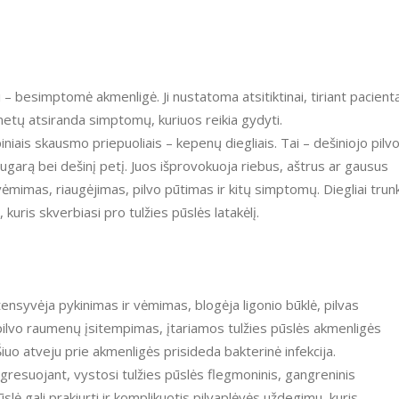
– besimptomė akmenligė. Ji nustatoma atsitiktinai, tiriant pacient
metų atsiranda simptomų, kuriuos reikia gydyti.
piniais skausmo priepuoliais – kepenų diegliais. Tai – dešiniojo pilv
 nugarą bei dešinį petį. Juos išprovokuoja riebus, aštrus ar gausus
vėmimas, riaugėjimas, pilvo pūtimas ir kitų simptomų. Diegliai trun
kuris skverbiasi pro tulžies pūslės latakėlį.
ntensyvėja pykinimas ir vėmimas, blogėja ligonio būklė, pilvas
pilvo raumenų įsitempimas, įtariamos tulžies pūslės akmenligės
iuo atveju prie akmenligės prisideda bakterinė infekcija.
gresuojant, vystosi tulžies pūslės flegmoninis, gangreninis
ė gali prakiurti ir komplikuotis pilvaplėvės uždegimu, kuris