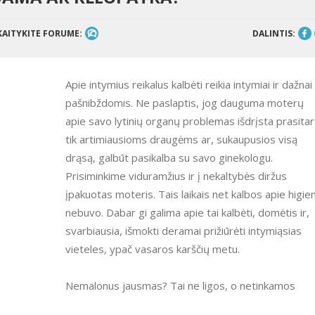
KAITYKITE FORUME:
DALINTIS:
Apie intymius reikalus kalbėti reikia intymiai ir dažnai
pašnibždomis. Ne paslaptis, jog dauguma moterų
apie savo lytinių organų problemas išdrįsta prasitar
tik artimiausioms draugėms ar, sukaupusios visą
drąsą, galbūt pasikalba su savo ginekologu.
Prisiminkime viduramžius ir į nekaltybės diržus
įpakuotas moteris. Tais laikais net kalbos apie higie
nebuvo. Dabar gi galima apie tai kalbėti, domėtis ir,
svarbiausia, išmokti deramai prižiūrėti intymiąsias
vieteles, ypač vasaros karščių metu.
Nemalonus jausmas? Tai ne ligos, o netinkamos