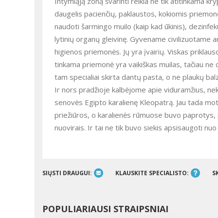
Intymiąją zoną švarinti reikia ne tik atitinkama k
daugelis pacienčių, paklaustos, kokiomis priemonė
naudoti šarmingo muilo (kaip kad ūkinis), dezinfe
lytinių organų gleivinę. Gyvename civilizuotame am
higienos priemonės. Jų yra įvairių. Viskas priklauso
tinkama priemonė yra vaikiškas muilas, tačiau ne
tam specialiai skirta dantų pasta, o ne plaukų ba
Ir nors pradžioje kalbėjome apie viduramžius, nek
senovės Egipto karalienę Kleopatrą. Jau tada mote
priežiūros, o karalienės rūmuose buvo paprotys, p
nuovirais. Ir tai ne tik buvo siekis apsisaugoti nuo 
SIŲSTI DRAUGUI:
KLAUSKITE SPECIALISTO:
S
POPULIARIAUSI STRAIPSNIAI