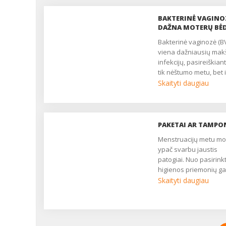
BAKTERINĖ VAGINO
DAŽNA MOTERŲ BĖ
Bakterinė vaginozė (BV) yra
viena dažniausių mak
infekcijų, pasireiškiant
tik nėštumo metu, bet i
visą moters reprodukc
Skaityti daugiau
laikotarpį. Vienai iš 10
moterų bakterinė vag
pasireiškia bent kartą
gyvenimą, o nėštumo 
PAKETAI AR TAMPO
– 10-30 proc. nėščiųjų. 
Menstruacijų metu moteriai
neturinčioms jokių sk
ypač svarbu jaustis
moterims šis sutrikim
patogiai. Nuo pasirink
nustatomas 40-50 proc
higienos priemonių gal
atvejų. Bakterinė vag
priklausyti ne tik fizinė
Skaityti daugiau
lytiniu būdu neplinta, 
psichologinė savijauta
ji gali būti susijusi ir su
ir sveikata, mat neti
lytiniu aktyvumu....
ar neteisingai naudo
priemonės gali sukelti