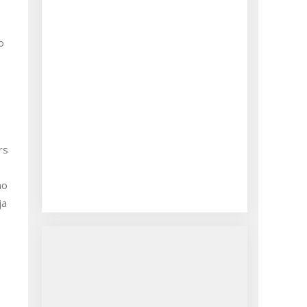
o
rs
mo
ja