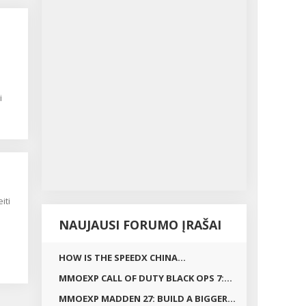
i
ono
ės
va
NAUJAUSI FORUMO ĮRAŠAI
ėtos
HOW IS THE SPEEDX CHINA...
MMOEXP CALL OF DUTY BLACK OPS 7:...
MMOEXP MADDEN 27: BUILD A BIGGER...