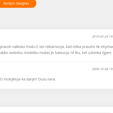
moteriai ir šeimai, deja,
Rodyti daugiau
neretai šios tragedijos
kartojasi......
2010-02-24 19
prausti vaikisku muilu.O visi reklamuoja, kad reikia praustis tik intymia
tiko weledos medetku muilas.Jis kainuoja 16 litu, bet uztenka ilgam.
2009-10-08 19
? O mokykloje ka daryti? Dusu nera.