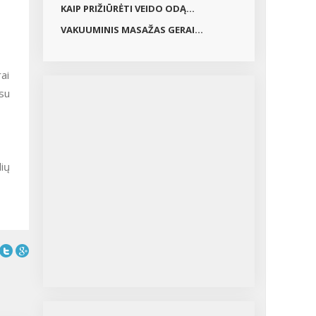
KAIP PRIŽIŪRĖTI VEIDO ODĄ...
VAKUUMINIS MASAŽAS GERAI...
rai
 su
lių