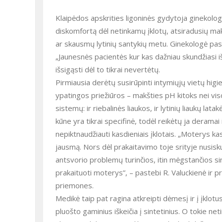
Klaipėdos apskrities ligoninės gydytoja ginekol
diskomfortą dėl netinkamų įklotų, atsiradusių ma
ar skausmų lytinių santykių metu. Ginekologė pas
„Jaunesnės pacientės kur kas dažniau skundžiasi iš
išsigąsti dėl to tikrai nevertėtų.
Pirmiausia derėtų susirūpinti intymiųjų vietų higi
ypatingos priežiūros – makšties pH kitoks nei visos
sistemų: ir riebalinės liaukos, ir lytinių liaukų latak
kūne yra tikrai specifinė, todėl reikėtų ja deramai
nepiktnaudžiauti kasdieniais įklotais. „Moterys ka
jausmą. Nors dėl prakaitavimo toje srityje nusis
antsvorio problemų turinčios, itin mėgstančios sin
prakaituoti moterys”, – pastebi R. Valuckienė ir pr
priemones.
Medikė taip pat ragina atkreipti dėmesį ir į įklotus
pluošto gaminius iškeičia į sintetinius. O tokie ne