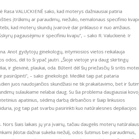
ogė Rasa VALUCKIENĖ sako, kad moterys dažniausiai patiria
kšties įtrūkimų ar paraudimų, niežulio, nemalonaus specifinio kvap
tebi, kad moterų skundų įvairovė dar priklauso ir nuo amžiaus.
skyrų pagausėjimu ir specifiniu kvapu”, – sako R. Valuckienė. Ir
ena. Anot gydytojų ginekologų, intymiosios vietos reikalauja
 odos, dėl to ši ypač jautri. „Šioje vietoje yra daug skirtingų
ėliai, ir gleivinė, plaukai, oda. Būtent dėl šių priežasčių ši sritis mote
 ir pasirūpinti”, – sako ginekologė. Medikė taip pat pataria
sdien juos naudojančios skundžiasi ne tik prakaitavimo, bet ir šuti
kundimų sulaukiame nelabai daug. Su šia problema daugiausiai kovo
tetinius apatinius, sėdimą darbą dirbančios ir šiaip linkusios
iduria, jog taip pat svarbu pasirinkti kuo natūralesnes depiliacijos
. Nors šiais laikais jų yra įvairių, tačiau daugelis moterų natūralaus
tinkami įklotai dažnai sukelia niežulį, odos šutimus bei paraudimus,