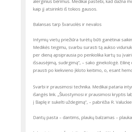
alerginius bėrimus. Medikai pastebi, kad dažna mo
kaip jį atsirinkti iš tokios gausos.
Balansas tarp švaruolės ir nevalos
Intymių vietų priežiūra turėtų būti ganėtinai saik
Medikės teigimu, svarbu surasti tą aukso viduriuką.
per dieną apsiprausia po penkiolika kartų su įvair
išsausėjimą, sudirgimą”, – sako ginekologė. Eilin
prausti po kiekvieno įkloto keitimo, o, esant hem
Svarbi ir prausimosi technika. Medikai pataria in
išangės link. „Šluostymosi ir prausimosi kryptis lab
į šlaplę ir sukelti uždegimą”, – pabrėžia R. Valuckie
Dantų pasta – dantims, plaukų balzamas – plaukams