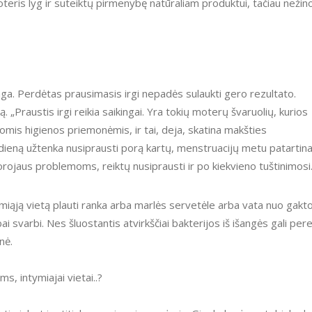
teris lyg ir suteiktų pirmenybę natūraliam produktui, tačiau nežin
inga. Perdėtas prausimasis irgi nepadės sulaukti gero rezultato.
 „Praustis irgi reikia saikingai. Yra tokių moterų švaruolių, kurios
iomis higienos priemonėmis, ir tai, deja, skatina makšties
ę dieną užtenka nusiprausti porą kartų, menstruacijų metu patartin
orojaus problemoms, reiktų nusiprausti ir po kiekvieno tuštinimosi
tymiąją vietą plauti ranka arba marlės servetėle arba vata nuo gakt
ai svarbi. Nes šluostantis atvirkščiai bakterijos iš išangės gali pere
nė.
, intymiajai vietai..?