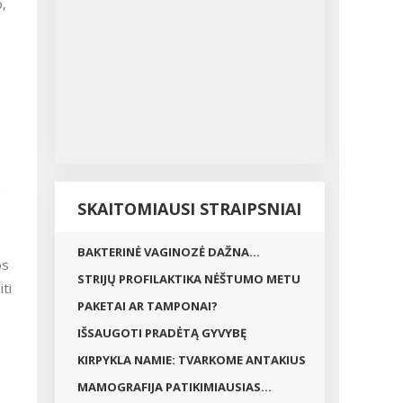
o,
a
SKAITOMIAUSI STRAIPSNIAI
.
BAKTERINĖ VAGINOZĖ DAŽNA...
os
STRIJŲ PROFILAKTIKA NĖŠTUMO METU
iti
PAKETAI AR TAMPONAI?
IŠSAUGOTI PRADĖTĄ GYVYBĘ
KIRPYKLA NAMIE: TVARKOME ANTAKIUS
MAMOGRAFIJA PATIKIMIAUSIAS...