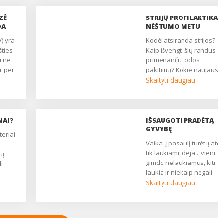
ZĖ –
STRIJŲ PROFILAKTIKA
DA
NĖŠTUMO METU
Kodėl atsiranda strijos?
šties
Kaip išvengti šių randus
i ne
primenančių odos
r per
pakitimų? Kokie naujaus
inį
strijų gydymo metodai
Skaityti daugiau
nėštumo metu? Apie tai
inozė
kalbamės su Sabonio
 per
sporto klubo grožio sal
metu
kosmetologe Jolanta
NAI?
IŠSAUGOTI PRADĖTĄ
Net ir
Babravičiene ir 2-osios
GYVYBĘ
undų
Kauno klinikinės ligonin
Vaikai į pasaulį turėtų ateiti
as
dermatovenerologe Dai
tik laukiami, deja... vieni
tų
.
Staniene....
gimdo nelaukiamus, kiti
i
inozė
laukia ir niekaip negali
 ar
tačiau
susilaukti kūdikio. Prad
Skaityti daugiau
, bet
ir laukiamos gyvybės
nkamos
nutrūkimas - didžiulė
jamos
tragedija kiekvienai
 net