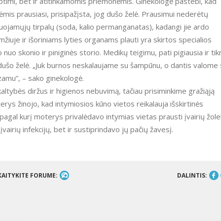
ryptimi, bet ir atitinkamomis priemonėmis. Ginekologė pastebi, kad
mis prausiasi, prisipažįsta, jog dušo želė. Prausimui nederėtų
kuojamųjų tirpalų (soda, kalio permanganatas), kadangi jie ardo
žiuje ir išoriniams lyties organams plauti yra skirtos specialios
 nuo skonio ir piniginės storio. Medikų teigimu, pati pigiausia ir tik
 dušo želė. „Juk burnos neskalaujame su šampūnu, o dantis valome
lzamu”, – sako ginekologė.
altybės diržus ir higienos nebuvimą, tačiau prisiminkime gražiąją
rys žinojo, kad intymiosios kūno vietos reikalauja išskirtinės
agal kurį moterys privalėdavo intymias vietas prausti įvairių žole
įvairių infekcijų, bet ir sustiprindavo jų pačių žavesį.
KAITYKITE FORUME:
DALINTIS: