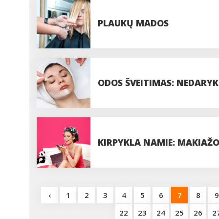
PLAUKŲ MADOS
ODOS ŠVEITIMAS: NEDARYK
KIRPYKLA NAMIE: MAKIAŽO
‹
1
2
3
4
5
6
7
8
9
22
23
24
25
26
2