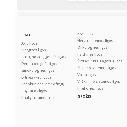
Kraujo ligos
LIGOS
Nervų sistemos ligos
Akių ligos
Onkologinės ligos
Alerginės ligos
Psichinės ligos
Ausų, nosies, gerklės ligos
Širdies ir kraujagyslių ligos
Dermatologinės ligos
Šlapimo sistemos ligos
Ginekologinės ligos
Vaikų ligos
Lytinės vyrų lygos
Virškinimo sistemos ligos
Endokrininės ir medžiagų
Infekcinės ligos
apykaitos ligos
GROŽIS
Kaulų - raumenų ligos