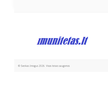
© Sveikas žmogus 2026. Visos teisės saugomos