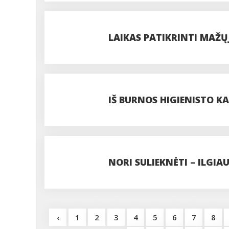
LAIKAS PATIKRINTI MAŽŲ
IŠ BURNOS HIGIENISTO KA
NORI SULIEKNĖTI – ILGIA
‹
1
2
3
4
5
6
7
8