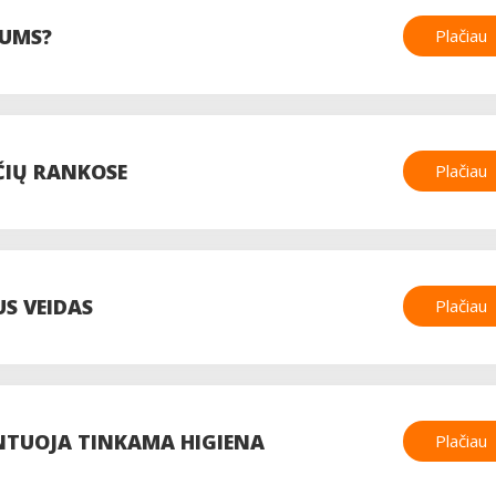
JUMS?
Plačiau
ČIŲ RANKOSE
Plačiau
US VEIDAS
Plačiau
NTUOJA TINKAMA HIGIENA
Plačiau