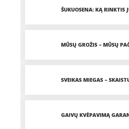
ŠUKUOSENA: KĄ RINKTIS 
MŪSŲ GROŽIS – MŪSŲ PA
SVEIKAS MIEGAS – SKAIST
GAIVŲ KVĖPAVIMĄ GARA