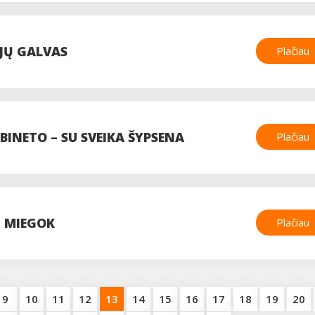
JŲ GALVAS
Plačiau
BINETO – SU SVEIKA ŠYPSENA
Plačiau
U MIEGOK
Plačiau
9
10
11
12
13
14
15
16
17
18
19
20