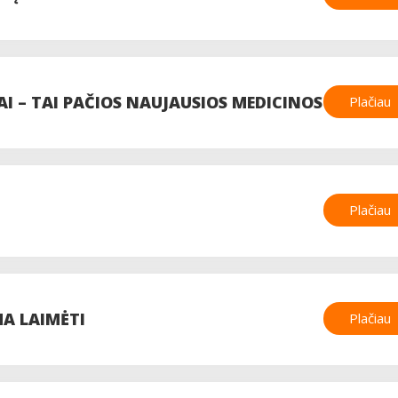
 – TAI PAČIOS NAUJAUSIOS MEDICINOS
Plačiau
Plačiau
MA LAIMĖTI
Plačiau