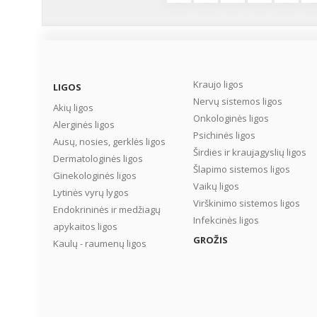
Kraujo ligos
LIGOS
Nervų sistemos ligos
Akių ligos
Onkologinės ligos
Alerginės ligos
Psichinės ligos
Ausų, nosies, gerklės ligos
Širdies ir kraujagyslių ligos
Dermatologinės ligos
Šlapimo sistemos ligos
Ginekologinės ligos
Vaikų ligos
Lytinės vyrų lygos
Virškinimo sistemos ligos
Endokrininės ir medžiagų
Infekcinės ligos
apykaitos ligos
GROŽIS
Kaulų - raumenų ligos