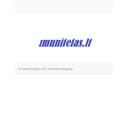
© Sveikas žmogus 2026. Visos teisės saugomos