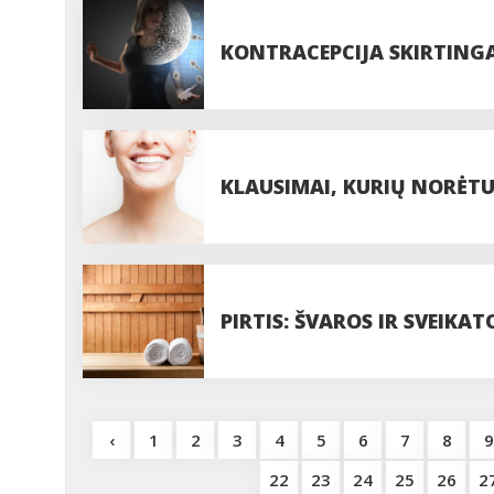
KONTRACEPCIJA SKIRTINGA
KLAUSIMAI, KURIŲ NORĖTU
PIRTIS: ŠVAROS IR SVEIKA
‹
1
2
3
4
5
6
7
8
9
22
23
24
25
26
2