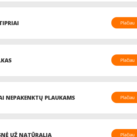
TIPRIAI
Plačiau
LKAS
Plačiau
I NEPAKENKTŲ PLAUKAMS
Plačiau
ESNĖ UŽ NATŪRALIĄ
Plačiau