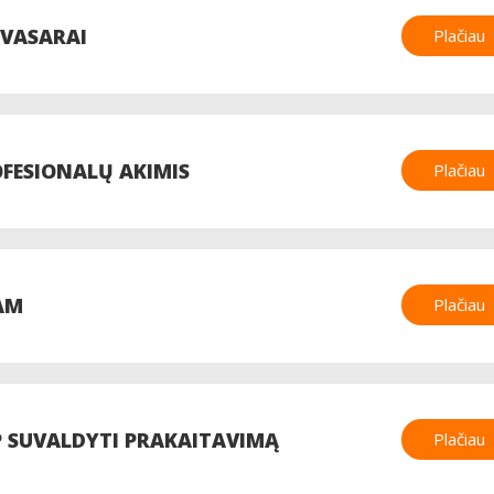
 VASARAI
Plačiau
OFESIONALŲ AKIMIS
Plačiau
AM
Plačiau
P SUVALDYTI PRAKAITAVIMĄ
Plačiau