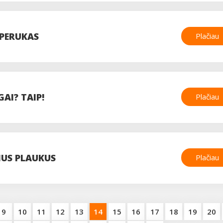
 PERUKAS
Plačiau
AI? TAIP!
Plačiau
IUS PLAUKUS
Plačiau
9
10
11
12
13
14
15
16
17
18
19
20