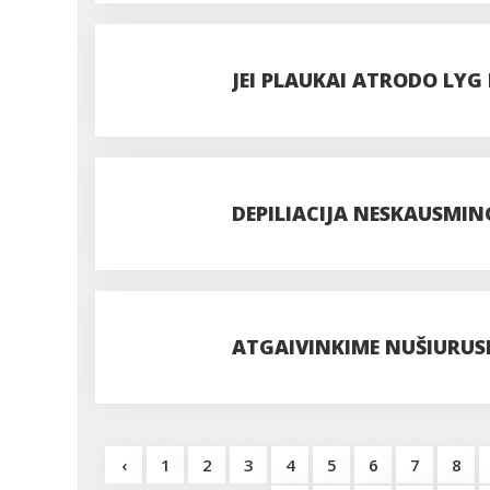
JEI PLAUKAI ATRODO LYG
DEPILIACIJA NESKAUSMING
ATGAIVINKIME NUŠIURUS
‹
1
2
3
4
5
6
7
8