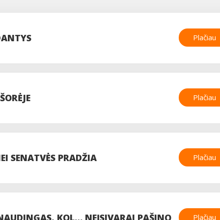
 DANTYS
Plačiau
IŠORĖJE
Plačiau
NEI SENATVĖS PRADŽIA
Plačiau
NAUDINGAS, KOL… NEĮSIVARAI PAŠINO
Plačiau