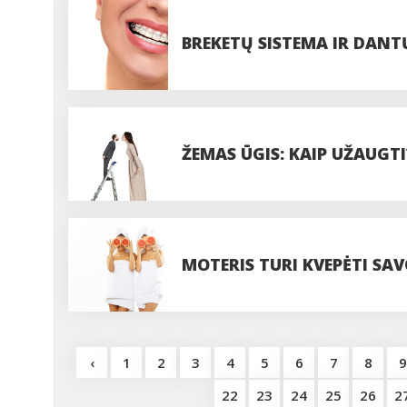
BREKETŲ SISTEMA IR DANT
ŽEMAS ŪGIS: KAIP UŽAUGTI
MOTERIS TURI KVEPĖTI SA
‹
1
2
3
4
5
6
7
8
9
22
23
24
25
26
2