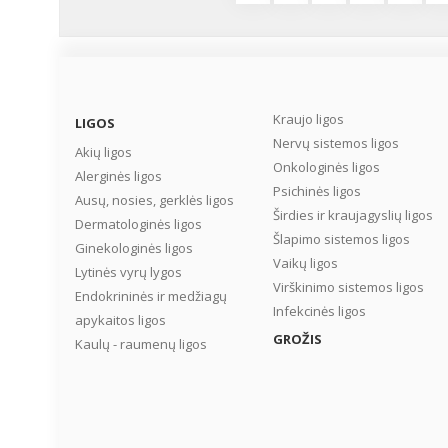
Kraujo ligos
LIGOS
Nervų sistemos ligos
Akių ligos
Onkologinės ligos
Alerginės ligos
Psichinės ligos
Ausų, nosies, gerklės ligos
Širdies ir kraujagyslių ligos
Dermatologinės ligos
Šlapimo sistemos ligos
Ginekologinės ligos
Vaikų ligos
Lytinės vyrų lygos
Virškinimo sistemos ligos
Endokrininės ir medžiagų
Infekcinės ligos
apykaitos ligos
GROŽIS
Kaulų - raumenų ligos