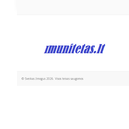
© Sveikas žmogus 2026. Visos teisės saugomos