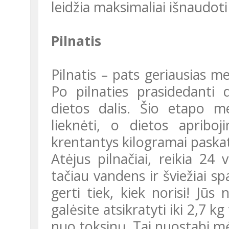
leidžia maksimaliai išnaudot
Pilnatis
Pilnatis – pats geriausias m
Po pilnaties prasidedanti 
dietos dalis. Šio etapo 
lieknėti, o dietos apriboj
krentantys kilogramai paskat
Atėjus pilnačiai, reikia 24 valandas pasninkauti. Jokio maisto –
tačiau vandens ir šviežiai sp
gerti tiek, kiek norisi! Jūs 
galėsite atsikratyti iki 2,7 k
nuo toksinų. Tai nuostabi mė