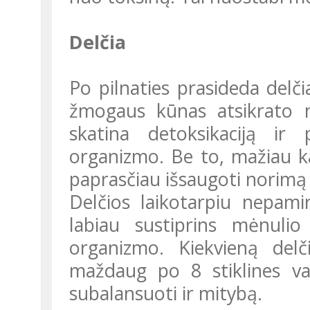
Delčia
Po pilnaties prasideda delč
žmogaus kūnas atsikrato n
skatina detoksikaciją ir
organizmo. Be to, mažiau k
paprasčiau išsaugoti norimą 
Delčios laikotarpiu nepamirškite gausiai gerti vandenį: tai dar
labiau sustiprins mėnuli
organizmo. Kiekvieną del
maždaug po 8 stiklines v
subalansuoti ir mitybą.