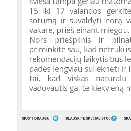
šviesa tampa geriau matoma.
15 iki 17 valandos gerkite
sotumą ir suvaldyti norą v
vakare, prieš einant miegoti.
Nors priešpilnis ir pilnatis pateikia nelengvų išbandymų,
priminkite sau, kad netrukus
rekomendacijų laikytis bus le
padės lengviau sulieknėti ir i
tai, kad viskas natūralu
vadovautis galite kiekvieną
SIŲSTI DRAUGUI:
KLAUSKITE SPECIALISTO:
SKA