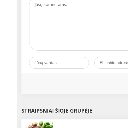
organizmas geriau kovo
su šalutiniais poveikiais,
kuriuos sukelia spinduli
chemo- ir imunoterapija.
Netinkamos mitybos
problema iškyla tada, ka
ligonis grįžta į namus ir 
tenka savarankiškai
rūpintis savimi. Valgyma
turi teikti ligoniui malon
maisto skonis teigiamai
veikti psichiką, savijautą
Gražiai serviruotas stal
gerina nuotaiką ir apetit
Dar senovės išminčiai te
kad maistas turi būti m
vaistai....
STRAIPSNIAI ŠIOJE GRUPĖJE