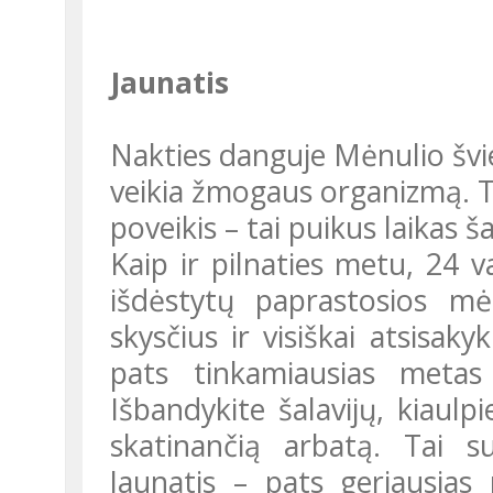
Jaunatis
Nakties danguje Mėnulio švies
veikia žmogaus organizmą. T
poveikis – tai puikus laikas š
Kaip ir pilnaties metu, 24 valandas reikia laikytis rekomendacijų,
išdėstytų paprastosios mė
skysčius ir visiškai atsisaky
pats tinkamiausias metas 
Išbandykite šalavijų, kiaulp
skatinančią arbatą. Tai su
Jaunatis – pats geriausias 