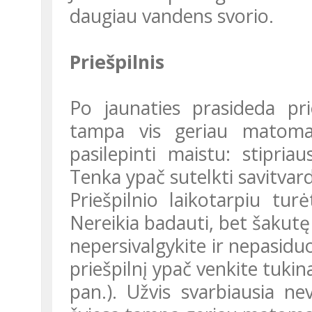
daugiau vandens svorio.
Priešpilnis
Po jaunaties prasideda pri
tampa vis geriau matoma
pasilepinti maistu: stipriau
Tenka ypač sutelkti savitvar
Priešpilnio laikotarpiu turėtumėte valgyti mažiau nei įprastai.
Nereikia badauti, bet šakutę
nepersivalgykite ir nepasidu
priešpilnį ypač venkite tuki
pan.). Užvis svarbiausia n