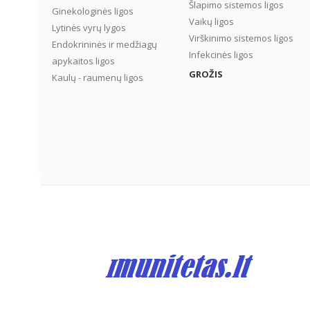
Šlapimo sistemos ligos
Ginekologinės ligos
Vaikų ligos
Lytinės vyrų lygos
Virškinimo sistemos ligos
Endokrininės ir medžiagų
Infekcinės ligos
apykaitos ligos
GROŽIS
Kaulų - raumenų ligos