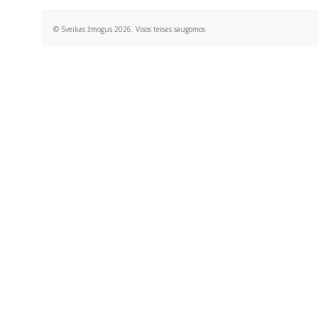
© Sveikas žmogus 2026. Visos teisės saugomos