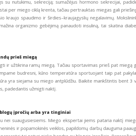
s su nutukimu, sekreciją; sumažėjus hormono sekrecijai, padid
tai per miego ciklą krenta, tačiau pertrauktas miegas gali priešin
sio kraujo spaudimo ir širdies–kraujagyslių negalavimų. Mokslinin
ažina organizmo gebėjimą panaudoti insuliną, tai skatina diab
andų prieš miegą
gti ir užtikrina ramų miegą. Tačiau sportavimas prieš pat miegą g
ampame budresni, kūno temperatūra sportuojant taip pat pakyla
ra yra siejama su miego antplūdžiu. Baikite mankštintis bent 3 v
s, padedantis užmigti naktį.
blogų įpročių arba yra tinginiai
u nei suaugusiesiems. Miego ekspertai jiems pataria naktį mieg
omeninės ir popamokinės veiklos, papildomų darbų dauguma paaug