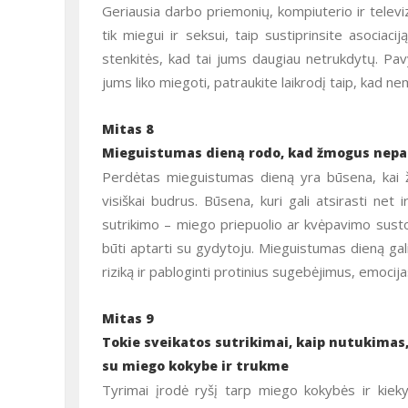
Geriausia darbo priemonių, kompiuterio ir televiz
tik miegui ir seksui, taip sustiprinsite asociaci
stenkitės, kad tai jums daugiau netrukdytų. Pavy
jums liko miegoti, patraukite laikrodį taip, kad 
Mitas 8
Mieguistumas dieną rodo, kad žmogus nep
Perdėtas mieguistumas dieną yra būsena, kai žm
visiškai budrus. Būsena, kuri gali atsirasti net
sutrikimo – miego priepuolio ar kvėpavimo sustoj
būti aptarti su gydytoju. Mieguistumas dieną gali
riziką ir pabloginti protinius sugebėjimus, emocija
Mitas 9
Tokie sveikatos sutrikimai, kaip nutukimas, 
su miego kokybe ir trukme
Tyrimai įrodė ryšį tarp miego kokybės ir kie