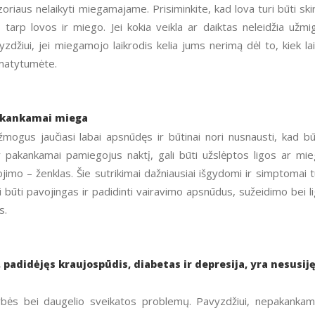
oriaus nelaikyti miegamajame. Prisiminkite, kad lova turi būti ski
ją tarp lovos ir miego. Jei kokia veikla ar daiktas neleidžia užmig
zdžiui, jei miegamojo laikrodis kelia jums nerimą dėl to, kiek la
nematytumėte.
akankamai miega
ogus jaučiasi labai apsnūdęs ir būtinai nori nusnausti, kad b
 ir pakankamai pamiegojus naktį, gali būti užslėptos ligos ar mi
imo – ženklas. Šie sutrikimai dažniausiai išgydomi ir simptomai t
 būti pavojingas ir padidinti vairavimo apsnūdus, sužeidimo bei l
s.
padidėjęs kraujospūdis, diabetas ir depresija, yra nesusij
kybės bei daugelio sveikatos problemų. Pavyzdžiui, nepakanka