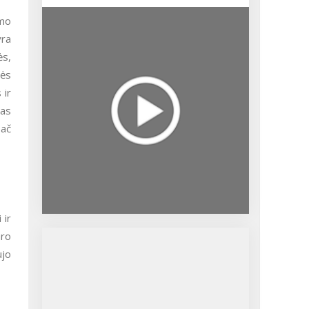
imo
yra
ės,
zės
 ir
mas
pač
 ir
aro
ujo