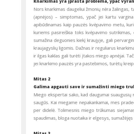
Knarkimas yra įprasta problema, ypač vyrams
Nors knarkimas daugeliui žmonių nėra žalingas, t
(apnėjos) – simptomas, ypač jei kartu vargin
apibūdinamas kaip pauzės kvėpavimo metu, kurio
kuriems pasireiškia toks kvėpavimo sutrikimas
sumažina deguonies kiekį kraujyje, gali pervarginti
kraujagyslių ligomis. Dažnas ir reguliarus knarki
ir ilgas kaklas gali turėti įtakos miego apnėjai. Ta
jei knarkimo pauzės yra pastebimos, turėtų kreipt
Mitas 2
Galima apgauti save ir sumažinti miego tr
Miego ekspertai sako, kad daugumai suaugusių reik
saugūs. Kai miegame nepakankamai, mes pradedame
per didelė. Tolimesnis miego trūkumas siejamas 
spaudimas, bloga nuotaika ir elgesys, sumažėję
Mitas 3