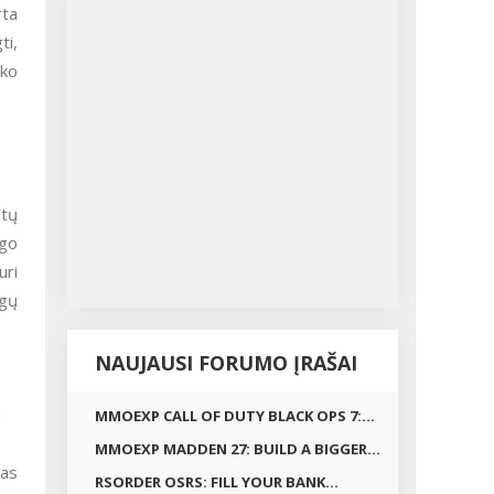
rta
ti,
iko
ūtų
ego
uri
igų
NAUJAUSI FORUMO ĮRAŠAI
ę
MMOEXP CALL OF DUTY BLACK OPS 7:...
MMOEXP MADDEN 27: BUILD A BIGGER...
mas
RSORDER OSRS: FILL YOUR BANK...