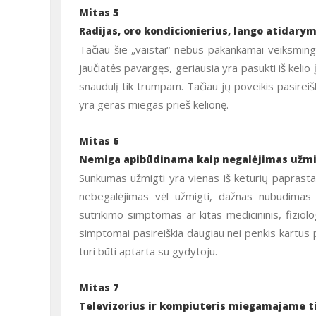
Mitas 5
Radijas, oro kondicionierius, lango atidar
Tačiau šie „vaistai“ nebus pakankamai veiksming
jaučiatės pavargęs, geriausia yra pasukti iš kelio 
snaudulį tik trumpam. Tačiau jų poveikis pasirei
yra geras miegas prieš kelionę.
Mitas 6
Nemiga apibūdinama kaip negalėjimas užmi
Sunkumas užmigti yra vienas iš keturių paprastai
nebegalėjimas vėl užmigti, dažnas nubudimas 
sutrikimo simptomas ar kitas medicininis, fiziolo
simptomai pasireiškia daugiau nei penkis kartus 
turi būti aptarta su gydytoju.
Mitas 7
Televizorius ir kompiuteris miegamajame ti