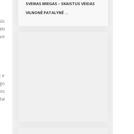
SVEIKAS MIEGAS – SKAISTUS VEIDAS
VILNONĖ PATALYNĖ ...
jūs
ėti
ant
 ir
ego
gos
tai