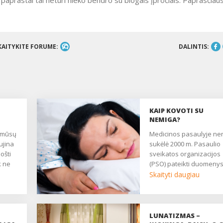
r paprastai tai neturi nieko bendro su blogais įpročiais. Paprasčiaus
KAITYKITE FORUME:
DALINTIS:
KAIP KOVOTI SU
NEMIGA?
Medicinos pasaulyje nerimą
ujina
sukėlė 2000 m. Pasaulio
ošti
sveikatos organizacijos
k ne
(PSO) pateikti duomeny
e
apie nemigų ir kitų mieg
Skaityti daugiau
 Apie
sutrikimų išplitimą tarp
s
gyventojų bei su tuo
susijusią ekonominę, fiz
a, ir
ir psichologinę žalą.
LUNATIZMAS –