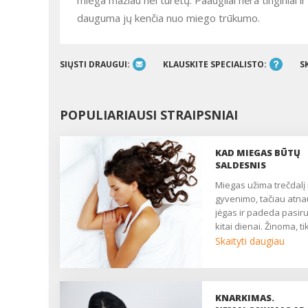
miega mažiau nei turėtų. Paaugliai nėra tinginiai i
dauguma jų kenčia nuo miego trūkumo.
SIŲSTI DRAUGUI:
KLAUSKITE SPECIALISTO:
S
POPULIARIAUSI STRAIPSNIAI
KAD MIEGAS BŪTŲ
SALDESNIS
Miegas užima trečdalį mūsų
gyvenimo, tačiau atna
jėgas ir padeda pasiru
kitai dienai. Žinoma, ti
tada, kai vartaisi lovoj
Skaityti daugiau
negalėdamas užmigti.
tai, kaip žinoti, ar kelio
bemiegės naktys – tik
laikina, ar tai jau nemig
KNARKIMAS.