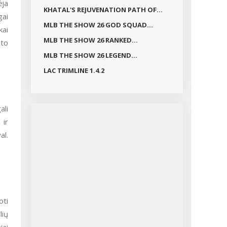
ėja
KHATAL'S REJUVENATION PATH OF...
gai
MLB THE SHOW 26 GOD SQUAD...
kai
MLB THE SHOW 26 RANKED...
eto
MLB THE SHOW 26 LEGEND...
LAC TRIMLINE 1.4.2
ali
 ir
al.
oti
lių