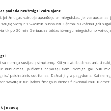
ymas padeda neužmigti vairuojant
i, jei žmogus vairuoja apsnūdęs ar mieguistas. Jei vairuodamas 
į saugią vietą ir 15–45min. nusnausti. Gėrimai su kofeinu gali nugal
škia tik po 30 min. Geriausias būdas išvengti mieguistumo vairuoj
gti
 su nemiga susijusių simptomų. Kiti yra atsibudimas anksti naktį
ir nubudimas, jaučiantis nepailsėjusiam. Nemiga gali būti mi
ginis/ psichiatrinis sutrikimas. Dažnai ji yra pagydoma. Kai nemi
per savaitę ir turi įtakos žmogaus dienos funkcionalumui, tuomet 
k į naudą