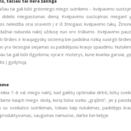
, tačiau tai nėra žalinga
ačiau tai gali būti grėsmingo miego sutrikimo – kvėpavimo sustoj
a didelis mieguistumas dieną. Kvėpavimo sustojimas miegant 
s neleidžia orui sruventi į ir iš žmogaus kvėpavimo takų. Žmon
, dažnai nubunda naktį uždusę nuo oro trūkumo. Kvėpavimo pau
 širdies ir kraujagyslių sistemą bei padidina riziką susirgti širdies
mas yra tiesiogiai siejamas su padidėjusiu kraujo spaudimu. Nutuki
čiau tai gali būti išgydoma; vyrai ir moterys, kurie knarkia garsiai, y
is į gydytoją.
ukme
ia 7–8 val. miego naktį, kad galėtų optimaliai dirbti, būtų sveiki
 kaupti miego skolą, kurią būna sunku „grąžinti“, jei ji pasid
su sveikatos sutrikimais, tokiais kaip nutukimas, padidėjęs kra
s produktyvumas, saugumas namuose, darbe bei kelyje.