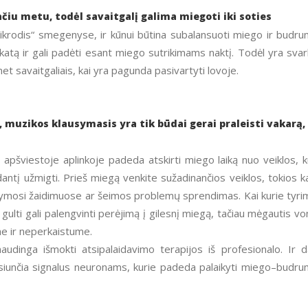
ačiu metu, todėl savaitgalį galima miegoti iki soties
ikrodis“ smegenyse, ir kūnui būtina subalansuoti miego ir budr
veikatą ir gali padėti esant miego sutrikimams naktį. Todėl yra sva
 net savaitgaliais, kai yra pagunda pasivartyti lovoje.
, muzikos klausymasis yra tik būdai gerai praleisti vakarą,
 apšviestoje aplinkoje padeda atskirti miego laiką nuo veiklos, k
kdantį užmigti. Prieš miegą venkite sužadinančios veiklos, tokios k
ymosi žaidimuose ar šeimos problemų sprendimas. Kai kurie tyri
gulti gali palengvinti perėjimą į gilesnį miegą, tačiau mėgautis vo
me ir neperkaistume.
audinga išmokti atsipalaidavimo terapijos iš profesionalo. Ir d
 siunčia signalus neuronams, kurie padeda palaikyti miego–budr