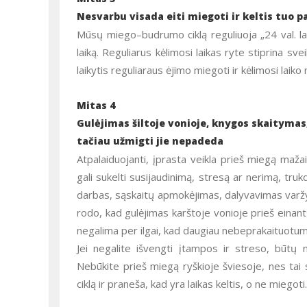
Nesvarbu visada eiti miegoti ir keltis tuo p
Mūsų miego–budrumo ciklą reguliuoja „24 val. la
laiką. Reguliarus kėlimosi laikas ryte stiprina s
laikytis reguliaraus ėjimo miegoti ir kėlimosi laiko
Mitas 4
Gulėjimas šiltoje vonioje, knygos skaitymas
tačiau užmigti jie nepadeda
Atpalaiduojanti, įprasta veikla prieš miegą mažai
gali sukelti susijaudinimą, stresą ar nerimą, tru
darbas, sąskaitų apmokėjimas, dalyvavimas varž
rodo, kad gulėjimas karštoje vonioje prieš einant 
negalima per ilgai, kad daugiau nebeprakaituotu
Jei negalite išvengti įtampos ir streso, būtų n
Nebūkite prieš miegą ryškioje šviesoje, nes tai
ciklą ir praneša, kad yra laikas keltis, o ne miegoti.