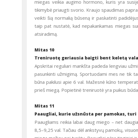
miegas veikia augimo hormono, kuris yra susiję
tikimybė priaugti svorio. Kraujo spaudimas papras
veikti šią normalią būseną ir paskatinti padidėju
taip pat nustatė, kad nepakankamas miegas sum
atsiradimą.
Mitas 10
Treniruotę geriausia baigti bent keletą val
Apskritai reguliari mankšta padeda lengviau užmi
pasunkinti užmigimą. Sportuodami mes ne tik t
būna pakilusi apie 6 val. Mažesnė kūno temperatū
prieš miegą. Popietinė treniruotė yra puikus būda
Mitas 11
Paaugliai, kurie užsnūsta per pamokas, turi 
Paaugliams reikia labai daug miego – net daugia
8,5–9,25 val. Tačiau dėl ankstyvų pamokų, visu