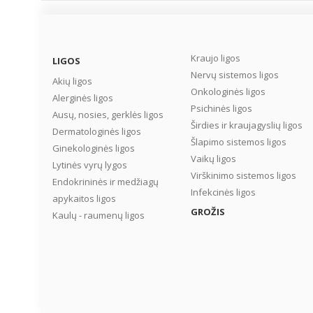
Kraujo ligos
LIGOS
Nervų sistemos ligos
Akių ligos
Onkologinės ligos
Alerginės ligos
Psichinės ligos
Ausų, nosies, gerklės ligos
Širdies ir kraujagyslių ligos
Dermatologinės ligos
Šlapimo sistemos ligos
Ginekologinės ligos
Vaikų ligos
Lytinės vyrų lygos
Virškinimo sistemos ligos
Endokrininės ir medžiagų
Infekcinės ligos
apykaitos ligos
GROŽIS
Kaulų - raumenų ligos