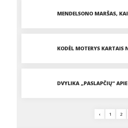
MENDELSONO MARŠAS, KAI J
KODĖL MOTERYS KARTAIS 
DVYLIKA „PASLAPČIŲ“ APIE
KIEKVIENAS VYRAS
‹
1
2