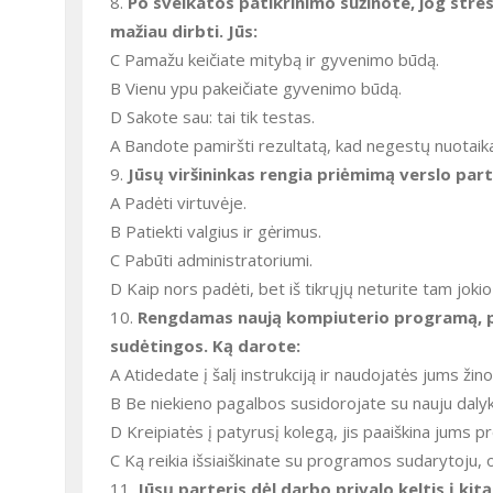
8.
Po sveikatos patikrinimo sužinote, jog stres
mažiau dirbti. Jūs:
C Pamažu keičiate mitybą ir gyvenimo būdą.
B Vienu ypu pakeičiate gyvenimo būdą.
D Sakote sau: tai tik testas.
A Bandote pamiršti rezultatą, kad negestų nuotaik
9.
Jūsų viršininkas rengia priėmimą verslo part
A Padėti virtuvėje.
B Patiekti valgius ir gėrimus.
C Pabūti administratoriumi.
D Kaip nors padėti, bet iš tikrųjų neturite tam jokio
10.
Rengdamas naują kompiuterio programą, pas
sudėtingos. Ką darote:
A Atidedate į šalį instrukciją ir naudojatės jums ž
B Be niekieno pagalbos susidorojate su nauju dalyku,
D Kreipiatės į patyrusį kolegą, jis paaiškina jums pr
C Ką reikia išsiaiškinate su programos sudarytoju, 
11.
Jūsų parteris dėl darbo privalo keltis į kitą 