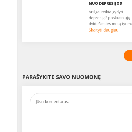
NUO DEPRESIJOS
pasireiškia įvairių vidau
organų nervinės
ar ilgai reikia gydyti
reguliacijos sutrikimo
depresiją? paskutiniųjų
simptomų. Nustatyta, k
dvidešimties metų tyrimai
nerimo sutrikimais serg
Skaityti daugiau
5 proc. visų žmonių....
PARAŠYKITE SAVO NUOMONĘ