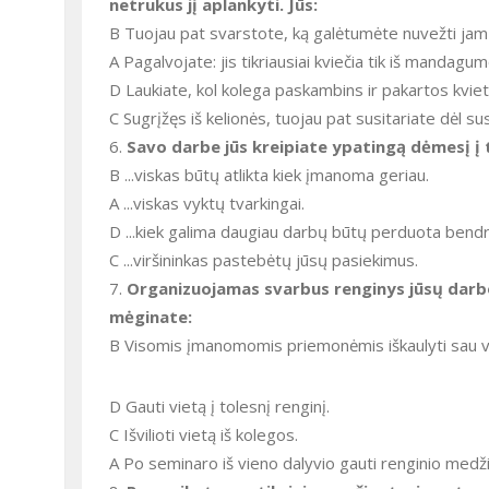
netrukus jį aplankyti. Jūs:
B Tuojau pat svarstote, ką galėtumėte nuvežti ja
A Pagalvojate: jis tikriausiai kviečia tik iš mandagum
D Laukiate, kol kolega paskambins ir pakartos kviet
C Sugrįžęs iš kelionės, tuojau pat susitariate dėl sus
6.
Savo darbe jūs kreipiate ypatingą dėmesį į t
B ...viskas būtų atlikta kiek įmanoma geriau.
A ...viskas vyktų tvarkingai.
D ...kiek galima daugiau darbų būtų perduota bend
C ...viršininkas pastebėtų jūsų pasiekimus.
7.
Organizuojamas svarbus renginys jūsų darbo kv
mėginate:
B Visomis įmanomomis priemonėmis iškaulyti sau v
D Gauti vietą į tolesnį renginį.
C Išvilioti vietą iš kolegos.
A Po seminaro iš vieno dalyvio gauti renginio medž