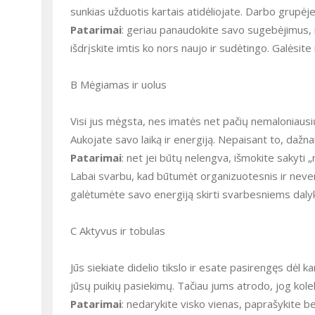
sunkias užduotis kartais atidėliojate. Darbo grupėje
Patarimai
: geriau panaudokite savo sugebėjimus, n
išdrįskite imtis ko nors naujo ir sudėtingo. Galėsi
B Mėgiamas ir uolus
Visi jus mėgsta, nes imatės net pačių nemaloniausių 
Aukojate savo laiką ir energiją. Nepaisant to, dažnai
Patarimai
: net jei būtų nelengva, išmokite sakyti „
Labai svarbu, kad būtumėt organizuotesnis ir neve
galėtumėte savo energiją skirti svarbesniems dal
C Aktyvus ir tobulas
Jūs siekiate didelio tikslo ir esate pasirengęs dėl 
jūsų puikių pasiekimų. Tačiau jums atrodo, jog kole
Patarimai
: nedarykite visko vienas, paprašykite 