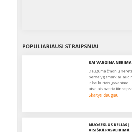
POPULIARIAUSI STRAIPSNIAI
KAI VARGINA NERIMA
Dauguma žmonių neretai
pernelyg smarkiai jaudi
ir kai kuriais gyvenimo
atvejais patiria itin stip
streso būseną. Kartais
Skaityti daugiau
nerimas suaktyvėja ir
nedingsta, o galiausiai n
tampa labai stiprus ir
jaučiamas visada. Tuom
diagnozuojamas nerim
NUOSEKLUS KELIAS Į
sutrikimas. Kartu
VISIŠKĄ PASVEIKIMĄ