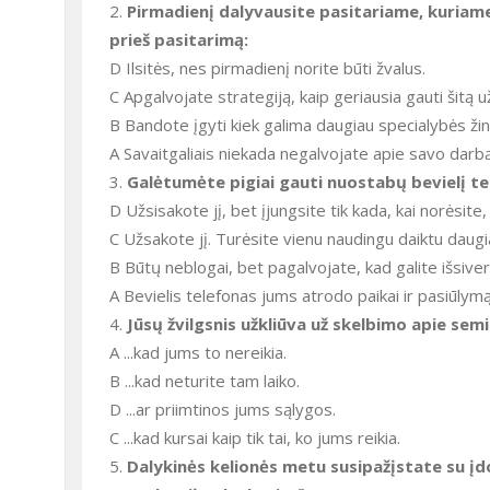
2.
Pirmadienį dalyvausite pasitariame, kuriam
prieš pasitarimą:
D Ilsitės, nes pirmadienį norite būti žvalus.
C Apgalvojate strategiją, kaip geriausia gauti šitą 
B Bandote įgyti kiek galima daugiau specialybės žin
A Savaitgaliais niekada negalvojate apie savo darbą
3.
Galėtumėte pigiai gauti nuostabų bevielį te
D Užsisakote jį, bet įjungsite tik kada, kai norėsite,
C Užsakote jį. Turėsite vienu naudingu daiktu daugi
B Būtų neblogai, bet pagalvojate, kad galite išsivers
A Bevielis telefonas jums atrodo paikai ir pasiūlym
4.
Jūsų žvilgsnis užkliūva už skelbimo apie semi
A ...kad jums to nereikia.
B ...kad neturite tam laiko.
D ...ar priimtinos jums sąlygos.
C ...kad kursai kaip tik tai, ko jums reikia.
5.
Dalykinės kelionės metu susipažįstate su įdo