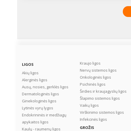
SUSIDOROTI SU POKYČIAIS?
Kraujo ligos
LIGOS
Nervų sistemos ligos
Akių ligos
Onkologinės ligos
Alerginės ligos
Psichinės ligos
Ausų, nosies, gerklės ligos
Širdies ir kraujagyslių ligos
Dermatologinės ligos
Šlapimo sistemos ligos
Ginekologinės ligos
Vaikų ligos
Lytinės vyrų lygos
Virškinimo sistemos ligos
Endokrininės ir medžiagų
Infekcinės ligos
apykaitos ligos
GROŽIS
Kaulų - raumenų ligos