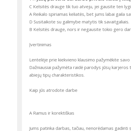
C Kelsitės drauge tik tuo atveju, jei gausite ten lyg
A Reikalo spiriamas keliatės, bet jums labai gaila s
D Susitaikote su galimybe matytis tik savaitgaliais.
B Kelsitės drauge, nors ir negausite tokio gero da
Įvertinimas
Lentelėje prie kiekvieno klausimo pažymėkite savo at
Dažniausiai pažymėta raidė parodys jūsų karjeros tip
abiejų tipų charakteristikos.
Kaip jūs atrodote darbe
A Ramus ir korektiškas
Jums patinka darbas, tačiau, nenorėdamas gadinti 