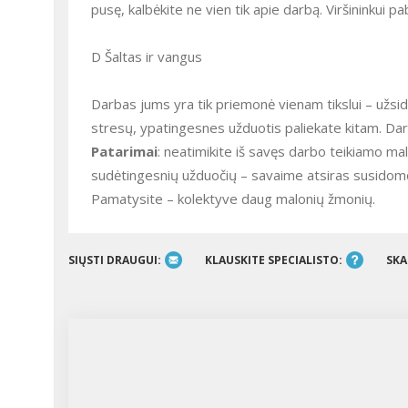
pusę, kalbėkite ne vien tik apie darbą. Viršininkui pa
D Šaltas ir vangus
Darbas jums yra tik priemonė vienam tikslui – užsi
stresų, ypatingesnes užduotis paliekate kitam. Da
Patarimai
: neatimikite iš savęs darbo teikiamo m
sudėtingesnių užduočių – savaime atsiras susidomė
Pamatysite – kolektyve daug malonių žmonių.
SIŲSTI DRAUGUI:
KLAUSKITE SPECIALISTO:
SKA