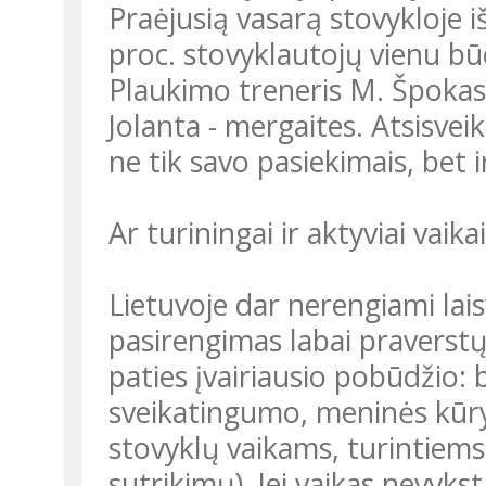
Praėjusią vasarą stovykloje 
proc. stovyklautojų vienu bū
Plaukimo treneris M. Špokas 
Jolanta - mergaites. Atsisvei
ne tik savo pasiekimais, bet i
Ar turiningai ir aktyviai vaika
Lietuvoje dar nerengiami lais
pasirengimas labai praverstų
paties įvairiausio pobūdžio: 
sveikatingumo, meninės kūrybo
stovyklų vaikams, turintiems
sutrikimų). Jei vaikas nevykst