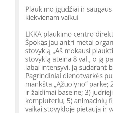
Plaukimo įgūdžiai ir saugaus 
kiekvienam vaikui
LKKA plaukimo centro direkt
Špokas jau antri metai orga
stovyklą „Aš mokausi plaukti“
stovyklą ateina 8 val., o ją p
labai intensyvi. Ją sudarant
Pagrindiniai dienotvarkės punk
mankšta „Ąžuolyno“ parke; 
ir žaidimai baseine; 3) judrie
kompiuteriu; 5) animacinių f
vaikai stovykloje pietauja ir 