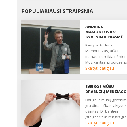
POPULIARIAUSI STRAIPSNIAI
ANDRIUS
MAMONTOVAS:
GYVENIMO PRASMĖ –
PATIRTI DŽIAUGSMĄ,
Kas yra Andrius
LAIMĘ IR MEILĘ
Mamontovas, aiškinti,
manau, nereikia nė vie
Muzikantas, prodiuseris
aktorius – taip lakoniška
Skaityti daugiau
pristato jį šiuolaikinis žin
apie visus ir viską šaltini
Wikipedia. Dar priduria:
SVEIKOS MŪSŲ
pasisako už sveiką
DRABUŽIŲ MEDŽIAGO
gyvenseną ir prieš svaig
Daugelio mūsų gyvenimas
vartojimą, o nuo 1993 m
yra dinamiškas, aktyvus 
yra vegetaras....
užimtas. Dirbantieji
įstaigose turi rengtis gra
ir patogiai kiekvieną da
Skaityti daugiau