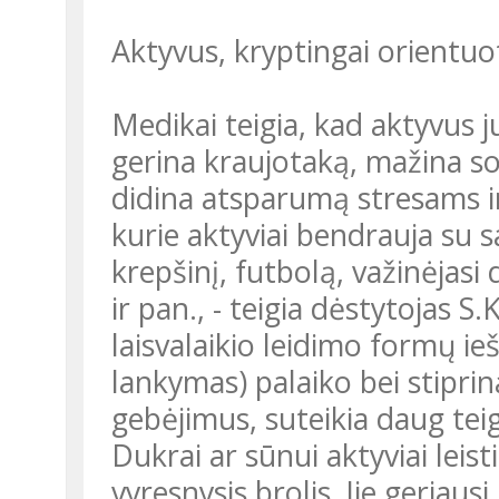
Aktyvus, kryptingai orientuota
Medikai teigia, kad aktyvus j
gerina kraujotaką, mažina soč
didina atsparumą stresams ir 
kurie aktyviai bendrauja su s
krepšinį, futbolą, važinėjasi d
ir pan., - teigia dėstytojas S
laisvalaikio leidimo formų ie
lankymas) palaiko bei stiprina
gebėjimus, suteikia daug tei
Dukrai ar sūnui aktyviai leisti
vyresnysis brolis. Jie geriausi