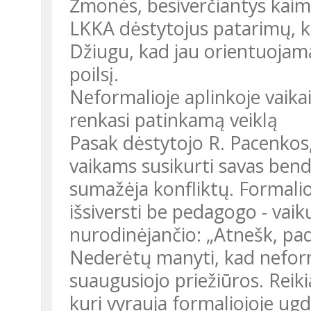
Žmonės, besiverčiantys kaimo
LKKA dėstytojus patarimų, ka
Džiugu, kad jau orientuojamas
poilsį.
Neformalioje aplinkoje vaikai
renkasi patinkamą veiklą
Pasak dėstytojo R. Pacenkos,
vaikams susikurti savas bendr
sumažėja konfliktų. Formali
išsiversti be pedagogo - vaik
nurodinėjančio: „Atnešk, padė
Nederėtų manyti, kad neform
suaugusiojo priežiūros. Reikia
kuri vyrauja formaliojoje ug