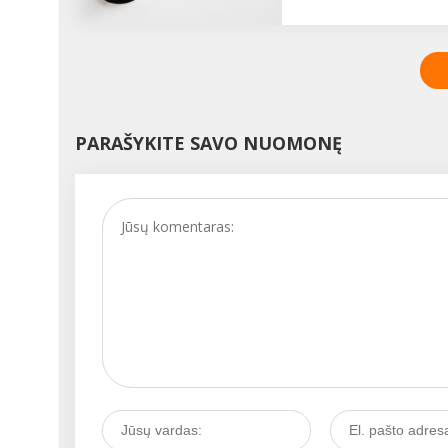
dieną. Laisvalaikio metu
taip pat norime dėvėti ne
gražius bei madingus, be
patogius, praktiškus
drabužius. Pirkdami juo
dažnai atkreipiame dėme
gaminio sudėtį, bet ne
PARAŠYKITE SAVO NUOMONĘ
visada tai mums ką nors
sako. Ką reiktų žinoti ap
įvairius pluoštus, renkan
rūbus kasdienai, išeigai
poilsiui, ką pasirinkti
konkrečiu atveju ir kodėl
papasakojo „Monton“
parduotuvės konsultant
Kristina JUOZAPAVIČIENĖ 
AB „Audimas“ rinkodaro
specialistas Tomas
MOTIEJAITIS. ...