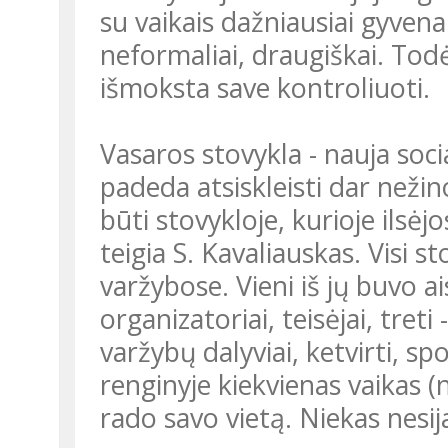
su vaikais dažniausiai gyvena
neformaliai, draugiškai. Todė
išmoksta save kontroliuoti.
Vasaros stovykla - nauja social
padeda atsiskleisti dar ne
būti stovykloje, kurioje ilsėjo
teigia S. Kavaliauskas. Visi 
varžybose. Vieni iš jų buvo ais
organizatoriai, teisėjai, treti
varžybų dalyviai, ketvirti, s
renginyje kiekvienas vaikas (
rado savo vietą. Niekas nesij