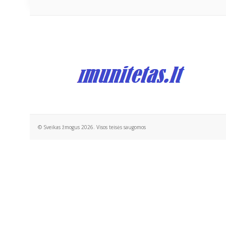
© Sveikas žmogus 2026. Visos teisės saugomos