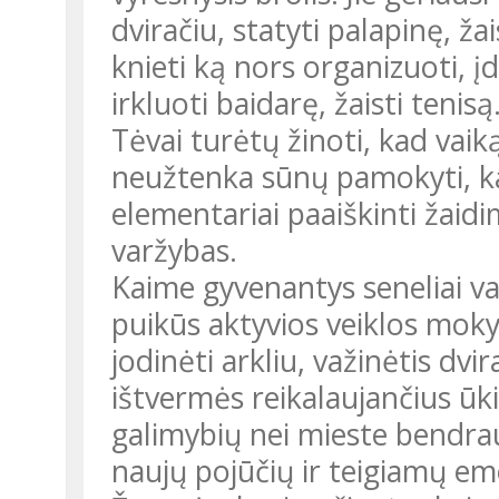
dviračiu, statyti palapinę, žais
knieti ką nors organizuoti, įdo
irkluoti baidarę, žaisti tenisą
Tėvai turėtų žinoti, kad vaiką
neužtenka sūnų pamokyti, kai
elementariai paaiškinti žaidi
varžybas.
Kaime gyvenantys seneliai v
puikūs aktyvios veiklos mok
jodinėti arkliu, važinėtis dvir
ištvermės reikalaujančius ūk
galimybių nei mieste bendrau
naujų pojūčių ir teigiamų em