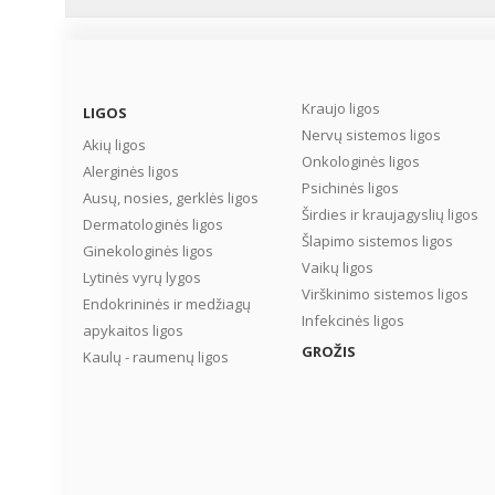
Kraujo ligos
LIGOS
Nervų sistemos ligos
Akių ligos
Onkologinės ligos
Alerginės ligos
Psichinės ligos
Ausų, nosies, gerklės ligos
Širdies ir kraujagyslių ligos
Dermatologinės ligos
Šlapimo sistemos ligos
Ginekologinės ligos
Vaikų ligos
Lytinės vyrų lygos
Virškinimo sistemos ligos
Endokrininės ir medžiagų
Infekcinės ligos
apykaitos ligos
GROŽIS
Kaulų - raumenų ligos