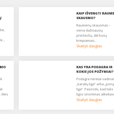
KAIP IŠVENGTI RAUM
Ų
SKAUSMO?
raumenų skausmas –
viena dažniausių
priežasčių, dėl kurių
k...
kreipiamasi...
Skaityti daugiau
SMO
KAS YRA PODAGRA IR
KOKIE JOS POŽYMIAI?
Podagra neretai vadinama
„karalių liga“ arba „ponų
li
liga“. Pasirodo, kad toks
g. Mes
ligos sinonimas atkeliav
iš senų laikų, kai
Skaityti daugiau
nčių
skausmingais sąnarių
uždegimais dažniausiai