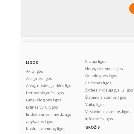
priežasčių ir faktorių.
Galbūt kai kurios iš jų
būdingos ir Jums? ...
Kraujo ligos
LIGOS
Nervų sistemos ligos
Akių ligos
Onkologinės ligos
Alerginės ligos
Psichinės ligos
Ausų, nosies, gerklės ligos
Širdies ir kraujagyslių ligos
Dermatologinės ligos
Šlapimo sistemos ligos
Ginekologinės ligos
Vaikų ligos
Lytinės vyrų lygos
Virškinimo sistemos ligos
Endokrininės ir medžiagų
Infekcinės ligos
apykaitos ligos
GROŽIS
Kaulų - raumenų ligos