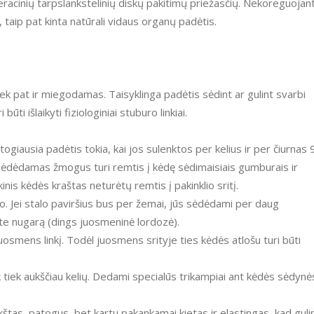
racinių tarpslankstelinių diskų pakitimų priežasčių. Nekoreguojan
taip pat kinta natūrali vidaus organų padėtis.
ek pat ir miegodamas. Taisyklinga padėtis sėdint ar gulint svarbi
ūti išlaikyti fiziologiniai stuburo linkiai.
ogiausia padėtis tokia, kai jos sulenktos per kelius ir per čiurnas 
 sėdėdamas žmogus turi remtis į kėdę sėdimaisiais gumburais ir
kinis kėdės kraštas neturėtų remtis į pakinklio sritį.
io. Jei stalo paviršius bus per žemai, jūs sėdėdami per daug
ite nugarą (dings juosmeninė lordozė).
juosmens linkį. Todėl juosmens srityje ties kėdės atlošu turi būti
ek tiek aukščiau kelių. Dedami specialūs trikampiai ant kėdės sėdynė
nkštas, patogus, bet kartu pakankamai kietas ir elastingas, kad guli