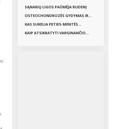
t
GYDYMAS...
SĄNARIŲ LIGOS PAŪMĖJA RUDENĮ
OSTEOCHONDROZĖS GYDYMAS IR...
KAS SUKELIA PETIES-MENTĖS...
KAIP ATSIKRATYTI VARGINANČIO...
90
s.
nt