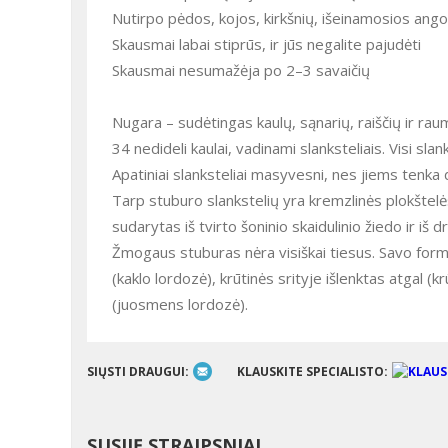
Nutirpo pėdos, kojos, kirkšnių, išeinamosios angos
Skausmai labai stiprūs, ir jūs negalite pajudėti
Skausmai nesumažėja po 2–3 savaičių
Nugara – sudėtingas kaulų, sąnarių, raiščių ir rau
34 nedideli kaulai, vadinami slanksteliais. Visi sla
Apatiniai slanksteliai masyvesni, nes jiems tenka 
Tarp stuburo slankstelių yra kremzlinės plokštelė
sudarytas iš tvirto šoninio skaidulinio žiedo ir iš
Žmogaus stuburas nėra visiškai tiesus. Savo forma j
(kaklo lordozė), krūtinės srityje išlenktas atgal (
(juosmens lordozė).
SIŲSTI DRAUGUI:
KLAUSKITE SPECIALISTO:
SUSIJĘ STRAIPSNIAI