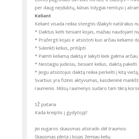
per daug neįdubtų, kūnas tolygiai remtųsi į atramo
Keliant
Keliant visada reikia stengtis išlaikyti natūralius n
* Daiktus kelti tiesiant kojas, mažiau naudojant n
* Pražergti kojas ir atsistoti kuo arčiau keliamo d
* Sulenkti kelius, pritūpti
* Paimti keliamą daiktą ir laikyti kiek galima arčiau
* Nestaigiu judesiu, tiesiant kelius, daiktą pakelti
* Jeigu atsistojus daiktą reikia perkelti į kitą vi
Svarbus yra fizinis aktyvumas, kasdieninė mankšta
raumenis. Mūsų raumenys sudaro tam tikrą korsetą
SŽ pataria
Kada kreiptis į gydytoją?
Jei nugaros skausmas atsirado dėl traumos
Skausmas plinta į kojas žemiau kelių