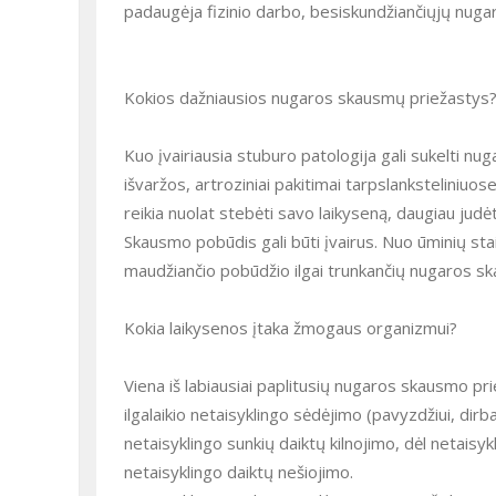
padaugėja fizinio darbo, besiskundžiančiųjų nug
Kokios dažniausios nugaros skausmų priežastys
Kuo įvairiausia stuburo patologija gali sukelti n
išvaržos, artroziniai pakitimai tarpslanksteliniuo
reikia nuolat stebėti savo laikyseną, daugiau judėt
Skausmo pobūdis gali būti įvairus. Nuo ūminių staig
maudžiančio pobūdžio ilgai trunkančių nugaros s
Kokia laikysenos įtaka žmogaus organizmui?
Viena iš labiausiai paplitusių nugaros skausmo pr
ilgalaikio netaisyklingo sėdėjimo (pavyzdžiui, dirban
netaisyklingo sunkių daiktų kilnojimo, dėl netaisyk
netaisyklingo daiktų nešiojimo.