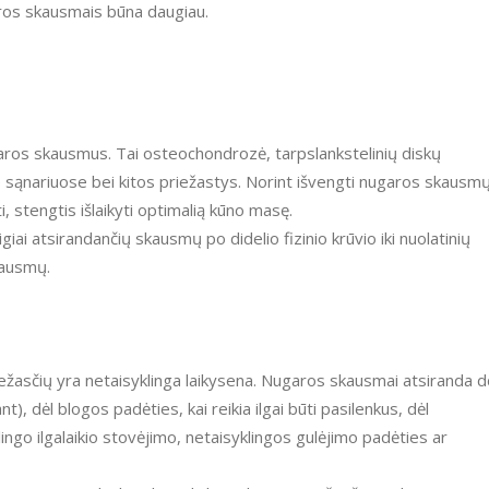
aros skausmais būna daugiau.
?
ugaros skausmus. Tai osteochondrozė, tarpslankstelinių diskų
se sąnariuose bei kitos priežastys. Norint išvengti nugaros skausmų
i, stengtis išlaikyti optimalią kūno masę.
iai atsirandančių skausmų po didelio fizinio krūvio iki nuolatinių
kausmų.
iežasčių yra netaisyklinga laikysena. Nugaros skausmai atsiranda d
t), dėl blogos padėties, kai reikia ilgai būti pasilenkus, dėl
lingo ilgalaikio stovėjimo, netaisyklingos gulėjimo padėties ar