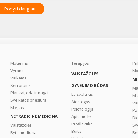
susirgdavo papuotauti
mėgstantys kilmingieji, a
Rodyti daugiau
kurių stalo tikrai
netrūkdavo riebios mės
ar prašmatnių jūros gėry
Vis dėlto šios lėtinės ligo
aktualumas šiandien tikr
nesumažėjęs. Kas yra
podagra ir kokie jos
klinikiniai požymiai? Kok
šios lėtinio medžiagų
Moterims
Terapijos
Pr
apykaitos sutrikimo gy
Vyrams
Mo
VAISTAŽOLĖS
principai? ...
Vaikams
MI
Senjorams
GYVENIMO BŪDAS
Ma
Plaukai, oda ir nagai
Laisvalaikis
Mi
Sveikatos priežiūra
Atostogos
Va
Miegas
Psichologija
Pa
NETRADICINĖ MEDICINA
Apie meilę
Di
Profilaktika
Vaistažolės
Sv
Buitis
Rytų medicina
Re