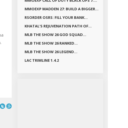
MMOEXP CALL OF DUTY BLACK OPS 7:...
MMOEXP MADDEN 27: BUILD A BIGGER...
RSORDER OSRS: FILL YOUR BANK...
KHATAL'S REJUVENATION PATH OF...
ba
MLB THE SHOW 26 GOD SQUAD...
.
MLB THE SHOW 26 RANKED...
MLB THE SHOW 26 LEGEND...
LAC TRIMLINE 1.4.2