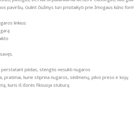
s paviršių. Gulint čiužinys turi prisitaikyti prie žmogaus kūno for
ugaros linkius:
ugarą
aikto
 savęs.
etą, perstatant pėdas, stengtis nesukti nugaros
, pratimai, kurie stiprina nugaros, sėdmenų, pilvo preso ir kojų
, kuris iš išorės fiksuoja stuburą.