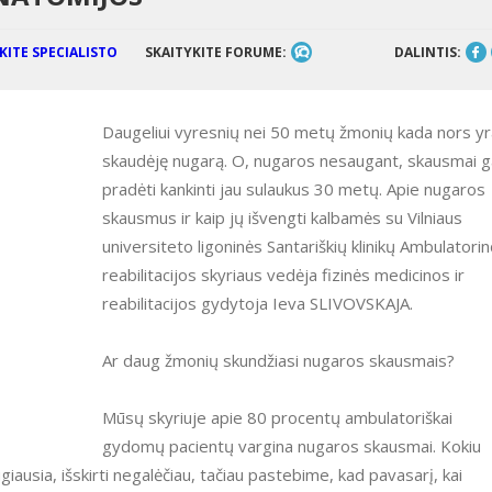
SKAITYKITE FORUME:
DALINTIS:
Daugeliui vyresnių nei 50 metų žmonių kada nors yr
skaudėję nugarą. O, nugaros nesaugant, skausmai ga
pradėti kankinti jau sulaukus 30 metų. Apie nugaros
skausmus ir kaip jų išvengti kalbamės su Vilniaus
universiteto ligoninės Santariškių klinikų Ambulatori
reabilitacijos skyriaus vedėja fizinės medicinos ir
reabilitacijos gydytoja Ieva SLIVOVSKAJA.
Ar daug žmonių skundžiasi nugaros skausmais?
Mūsų skyriuje apie 80 procentų ambulatoriškai
gydomų pacientų vargina nugaros skausmai. Kokiu
usia, išskirti negalėčiau, tačiau pastebime, kad pavasarį, kai