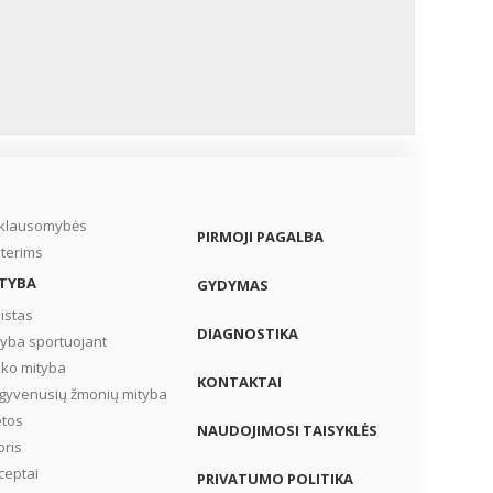
nt
os
bių.
s
ai
ie
iklausomybės
PIRMOJI PAGALBA
dymo
terims
TYBA
GYDYMAS
istas
DIAGNOSTIKA
tyba sportuojant
iko mityba
KONTAKTAI
gyvenusių žmonių mityba
etos
NAUDOJIMOSI TAISYKLĖS
oris
ceptai
PRIVATUMO POLITIKA