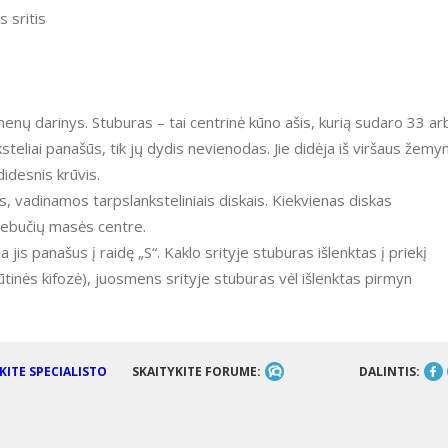
 sritis
menų darinys. Stuburas – tai centrinė kūno ašis, kurią sudaro 33 ar
nksteliai panašūs, tik jų dydis nevienodas. Jie didėja iš viršaus žemyn
didesnis krūvis.
s, vadinamos tarpslanksteliniais diskais. Kiekvienas diskas
 drebučių masės centre.
is panašus į raidę „S“. Kaklo srityje stuburas išlenktas į priekį
krūtinės kifozė), juosmens srityje stuburas vėl išlenktas pirmyn
SKAITYKITE FORUME:
DALINTIS: