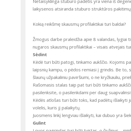
Netaisyklinga stuburo padėtis yra viena iš degene
laikysenos atsiranda stuburo struktūros pakitimų, 
Kokią reikšmę skausmų profilaktikai turi baldai?
Žmogus darbe praleidžia apie 8 valandas, lygiai ti
nugaros skausmų profilaktikai – visais atvejais turi b
Sėdint
Kėdė turi būti patogi, tinkamo aukščio. Kojoms pat
laipsnių kampu, o pėdos remiasi į grindis. Be to,
šlaunų užpakaliniu paviršiumi, o ne kryžkauliu, prie
Rašomasis stalas taip pat turi būti tinkamo aukšč
pasilenksite, o pasilenkdami per daug suapvalins
Kėdės atlošas turi būti toks, kad padėtų išlaikyti 
volelis, kuris jį palaikytų.
Juosmens linkį lengviau išlaikyti, kai dubuo yra ši
Gulint
Lovos pagrindas turi būti tvirtas, o čiužinys – mi