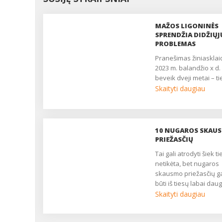
MAŽOS LIGONINĖS
SPRENDŽIA DIDŽIŲJ
PROBLEMAS
pranešimas žiniasklaidai,
2023 m. balandžio x d.
beveik dveji metai – tie
Skaityti daugiau
10 NUGAROS SKAU
PRIEŽASČIŲ
Tai gali atrodyti šiek tiek
netikėta, bet nugaros
skausmo priežasčių ga
būti iš tiesų labai dau
dalinamės dešimtimi
Skaityti daugiau
dažniausiai pasitaika
nugaros skausmo