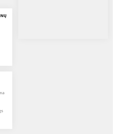
ENŲ
ęs