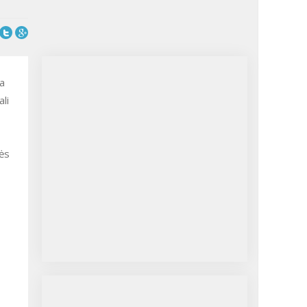
a
li
nės