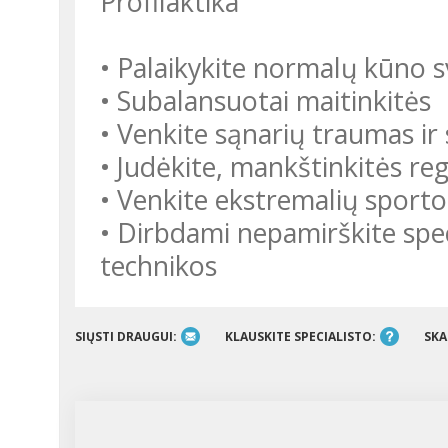
Profilaktika
• Palaikykite normalų kūno s
• Subalansuotai maitinkitės
• Venkite sąnarių traumas i
• Judėkite, mankštinkitės regu
• Venkite ekstremalių sport
• Dirbdami nepamirškite spe
technikos
SIŲSTI DRAUGUI:
KLAUSKITE SPECIALISTO:
SKA