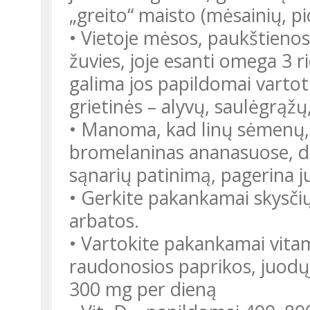
„greito“ maisto (mėsainių, pi
• Vietoje mėsos, paukštienos
žuvies, joje esanti omega 3 
galima jos papildomai vartoti
grietinės – alyvų, saulėgrąžų
• Manoma, kad linų sėmenų, a
bromelaninas ananasuose, di
sąnarių patinimą, pagerina 
• Gerkite pakankamai skysčių (
arbatos.
• Vartokite pakankamai vitami
raudonosios paprikos, juodų
300 mg per dieną