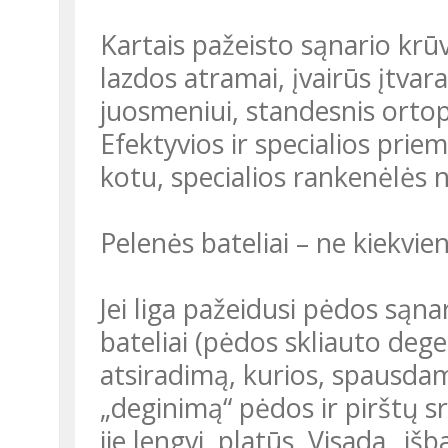
Kartais pažeisto sąnario krū
lazdos atramai, įvairūs įtvara
juosmeniui, standesnis ortop
Efektyvios ir specialios prie
kotu, specialios rankenėlės na
Pelenės bateliai – ne kiekvi
Jei liga pažeidusi pėdos sąnar
bateliai (pėdos skliauto dege
atsiradimą, kurios, spausda
„deginimą“ pėdos ir pirštų sri
jie lengvi, platūs. Visada „iš