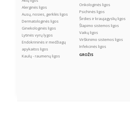
Akių ligos
Onkologinės ligos
Alerginės ligos
Psichinės ligos
Ausų, nosies, gerklės ligos
Širdies ir kraujagyslių ligos
Dermatologinės ligos
Šlapimo sistemos ligos
Ginekologinės ligos
Vaikų ligos
Lytinės vyrų lygos
Virškinimo sistemos ligos
Endokrininės ir medžiagų
Infekcinės ligos
apykaitos ligos
GROŽIS
Kaulų - raumenų ligos