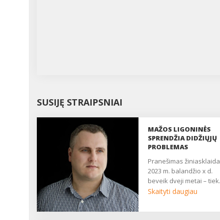
SUSIJĘ STRAIPSNIAI
MAŽOS LIGONINĖS
SPRENDŽIA DIDŽIŲJŲ
PROBLEMAS
pranešimas žiniasklaidai,
2023 m. balandžio x d.
beveik dveji metai – tiek.
Skaityti daugiau