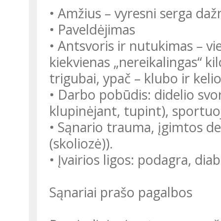
• Amžius – vyresni serga daž
• Paveldėjimas
• Antsvoris ir nutukimas – vi
kiekvienas „nereikalingas“ k
trigubai, ypač – klubo ir keli
• Darbo pobūdis: didelio svor
klupinėjant, tupint), sportuo
• Sąnario trauma, įgimtos de
(skoliozė)).
• Įvairios ligos: podagra, diab
Sąnariai prašo pagalbos