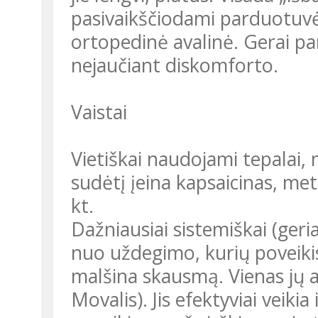
pasivaikščiodami parduotuvės 
ortopedinė avalinė. Gerai pari
nejaučiant diskomforto.
Vaistai
Vietiškai naudojami tepalai,
sudėtį įeina kapsaicinas, meti
kt.
Dažniausiai sistemiškai (geria
nuo uždegimo, kurių poveikis 
malšina skausmą. Vienas jų 
Movalis). Jis efektyviai veik