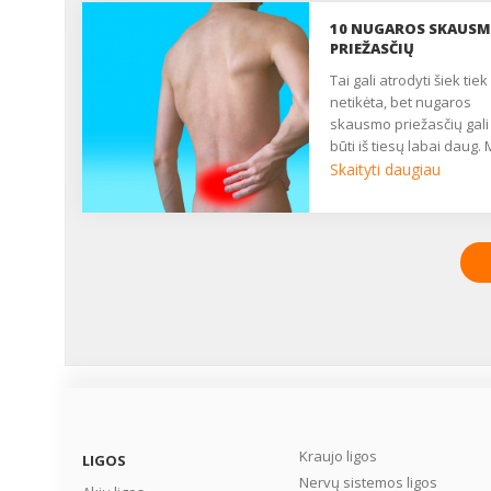
10 NUGAROS SKAUS
PRIEŽASČIŲ
Tai gali atrodyti šiek tiek
netikėta, bet nugaros
skausmo priežasčių gali
būti iš tiesų labai daug.
dalinamės dešimtimi
Skaityti daugiau
dažniausiai pasitaikanč
nugaros skausmo
priežasčių ir faktorių.
Galbūt kai kurios iš jų
būdingos ir Jums? ...
Kraujo ligos
LIGOS
Nervų sistemos ligos