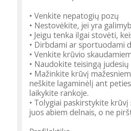
• Venkite nepatogių pozų
• Nestovėkite, jei yra galimyb
• Jeigu tenka ilgai stovėti, ke
• Dirbdami ar sportuodami d
• Venkite krūvio skaudamie
• Naudokite teisingą judesių t
• Mažinkite krūvį mažesniem
neškite lagaminėlį ant petie
laikykite rankoje.
• Tolygiai paskirstykite krūv
juos abiem delnais, o ne piršt