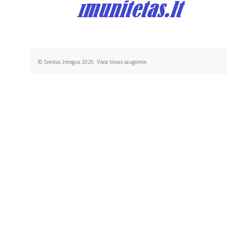
© Sveikas žmogus 2026. Visos teisės saugomos