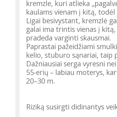
kremzle, kuri atlieka „pagalv
kaulams vienam į kitą, todėl 
Ligai besivystant, kremzlė ga
galai ima trintis vienas į kit
pradeda varginti skausmai.
Paprastai pažeidžiami smulkie
kelio, stuburo sąnariai, taip p
Dažniausiai serga vyresni ne
55-erių – labiau moterys, kart
20–30 m.
Riziką susirgti didinantys vei