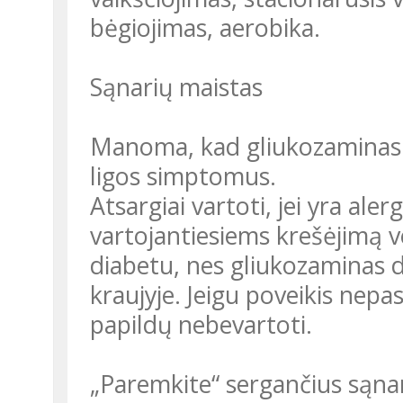
bėgiojimas, aerobika.
Sąnarių maistas
Manoma, kad gliukozaminas 
ligos simptomus.
Atsargiai vartoti, jei yra al
vartojantiesiems krešėjimą v
diabetu, nes gliukozaminas d
kraujyje. Jeigu poveikis nepa
papildų nebevartoti.
„Paremkite“ sergančius sąna