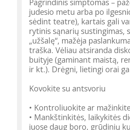
Pagrindinis simptomas – paže
judesio metu arba po ilgesn
sėdint teatre), kartais gali 
rytinis sąnarių sustingimas, s
„užšalę“, mažėja paslankumas.
traška. Vėliau atsiranda disk
buityje (gaminant maistą, r
ir kt.). Drėgni, lietingi orai
Kovokite su antsvoriu
• Kontroliuokite ar mažinkite 
• Mankštinkitės, laikykitės d
juose daug boro, grūdinių kul