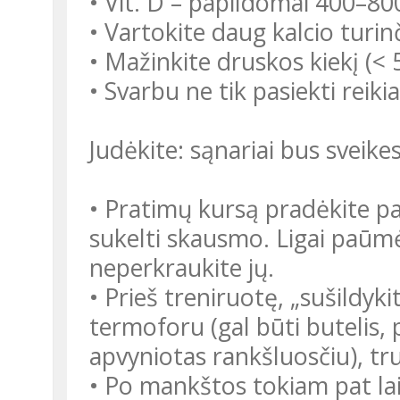
• Vit. D – papildomai 400–80
• Vartokite daug kalcio turi
• Mažinkite druskos kiekį (< 5
• Svarbu ne tik pasiekti reikiam
Judėkite: sąnariai bus sveike
• Pratimų kursą pradėkite pal
sukelti skausmo. Ligai paūmėj
neperkraukite jų.
• Prieš treniruotę, „sušildyki
termoforu (gal būti butelis, 
apvyniotas rankšluosčiu), tr
• Po mankštos tokiam pat lai