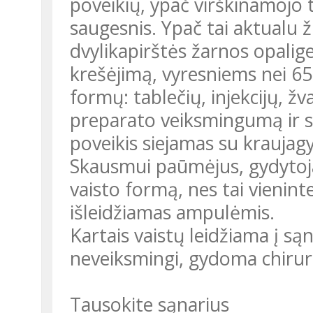
poveikių, ypač virškinamojo t
saugesnis. Ypač tai aktualu
dvylikapirštės žarnos opalige
krešėjimą, vyresniems nei 65 
formų: tablečių, injekcijų, žv
preparato veiksmingumą ir
poveikis siejamas su kraujag
Skausmui paūmėjus, gydytojas
vaisto formą, nes tai vienint
išleidžiamas ampulėmis.
Kartais vaistų leidžiama į są
neveiksmingi, gydoma chirur
Tausokite sąnarius