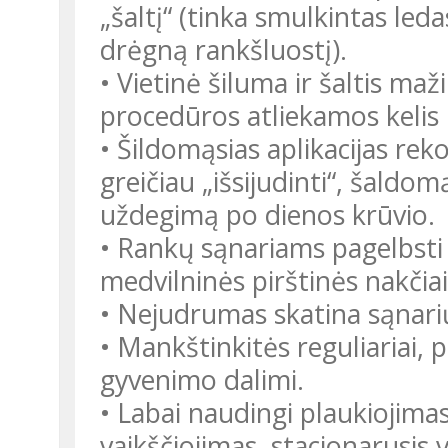
„šaltį“ (tinka smulkintas leda
drėgną rankšluostį).
• Vietinė šiluma ir šaltis ma
procedūros atliekamos kelis 
• Šildomąsias aplikacijas rek
greičiau „išsijudinti“, šaldom
uždegimą po dienos krūvio.
• Rankų sąnariams pagelbsti 
medvilninės pirštinės nakčiai
• Nejudrumas skatina sąnari
• Mankštinkitės reguliariai, p
gyvenimo dalimi.
• Labai naudingi plaukiojima
vaikščiojimas, stacionarusis 