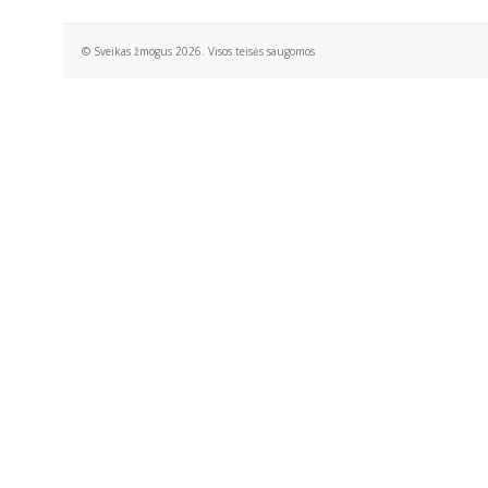
© Sveikas žmogus 2026. Visos teisės saugomos