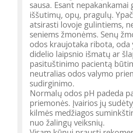
sausa. Esant nepakankamai ge
iššutimų, opų, pragulų. Ypač 
atsirasti lovoje gulintiems, 
seniems žmonėms. Senų žmon
odos kraujotaka ribota, oda 
didelio laipsnio išmatų ar š
pasituštinimo pacientą būtin
neutralias odos valymo prie
sudirginimo.
Normalų odos pH padeda pal
priemonės. Įvairios jų sudėty
kilmės medžiagos suminkšti
nuo žalingų veiksnių.
Visam kūnui prausti rekomen