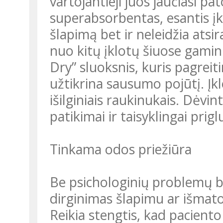
vartojantieji juos jaučiasi pa
superabsorbentas, esantis įkl
šlapimą bet ir neleidžia atsi
nuo kitų įklotų šiuose gami
Dry” sluoksnis, kuris pagreiti
užtikrina sausumo pojūtį. Įk
išilginiais raukinukais. Dėvin
patikimai ir taisyklingai prig
Tinkama odos priežiūra
Be psichologinių problemų b
dirginimas šlapimu ar išmato
Reikia stengtis, kad paciento