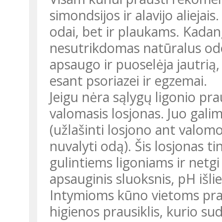
simondsijos ir alavijo aliejais
odai, bet ir plaukams. Kadan
nesutrikdomas natūralus odo
apsaugo ir puoselėja jautrią,
esant psoriazei ir egzemai.
Jeigu nėra sąlygų ligonio praus
valomasis losjonas. Juo gali
(užlašinti losjono ant valomo
nuvalyti odą). Šis losjonas tin
gulintiems ligoniams ir netg
apsauginis sluoksnis, pH išli
Intymioms kūno vietoms pra
higienos prausiklis, kurio sud