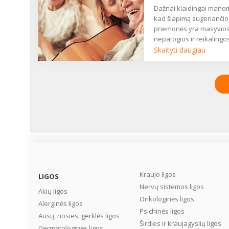
Dažnai klaidingai manoma,
kad šlapimą sugeriančio
priemonės yra masyvios
nepatogios ir reikalingos
mažai judantiems seny
Skaityti daugiau
amžiaus žmonėms arba
prie lovos prikaustytiem
ligoniams. Šlapimo
nelaikymas pasireiškia
daug dažniau, nei dauge
atrodo, šis negalavimas
neaplenkia ir jaunesnio,
darbingo amžiaus moter
vyrų. Praradus šlapimo
pūslės kontrolę, labai
svarbu suvokti, kad
gyvenimas nesustojo,
Kraujo ligos
LIGOS
juolab kad yra specialių
Nervų sistemos ligos
Akių ligos
šiuolaikiškų higienos
Onkologinės ligos
priemonių, padedančių
Alerginės ligos
Psichinės ligos
išlikti aktyviems, jaustis
Ausų, nosies, gerklės ligos
patogiai ir užtikrintai. ...
Širdies ir kraujagyslių ligos
Dermatologinės ligos