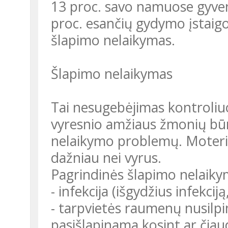
13 proc. savo namuose gyven
proc. esančių gydymo įstaigo
šlapimo nelaikymas.
Šlapimo nelaikymas
Tai nesugebėjimas kontroliuot
vyresnio amžiaus žmonių būn
nelaikymo problemų. Moteris
dažniau nei vyrus.
Pagrindinės šlapimo nelaiky
- infekcija (išgydžius infekciją
- tarpvietės raumenų nusilpi
pasišlapinama kosint ar čia