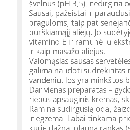
švelnus (pH 3,5), nedirgina o
Sausai, pažeistai ir paraudusia
praguloms, taip pat senėjanči
purškiamąjį aliejų. Jo sudėty
vitamino E ir ramunėlių ekstr
ir kaip masažo aliejus.
Valomąsias sausas servetėles
galima naudoti sudrėkintas n
vandeniu. Jos yra minkštos be
Dar vienas preparatas – gydo
riebus apsauginis kremas, ski
Ramina sudirgusią odą, žaizd
ir egzema. Labai tinkama pr
kurie dažnai plauna rankas (