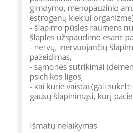
gimdymo, menopauzinio amž
estrogenų kiekiui organizme)
- šlapimo pūslės raumens nus
šlaplės užspaudimo esant pad
- nervų, inervuojančių šlapim
pažeidimas,
- sąmonės sutrikimai (demenci
psichikos ligos,
- kai kurie vaistai (gali sukel
gausų šlapinimąsi, kurį pacie
Išmatų nelaikymas