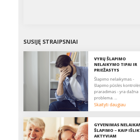
SUSIJĘ STRAIPSNIAI
VYRŲ ŠLAPIMO
NELAIKYMO TIPAI IR
PRIEŽASTYS
šlapimo nelaikymas -
šlapimo pūslės kontrolė
praradimas - yra dažna
problema. ...
Skaityti daugiau
GYVENIMAS NELAIKA
ŠLAPIMO – KAIP IŠLIK
AKTYVIAM