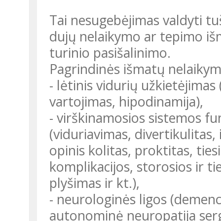
Tai nesugebėjimas valdyti tuš
dujų nelaikymo ar tepimo išm
turinio pasišalinimo.
Pagrindinės išmatų nelaikym
- lėtinis vidurių užkietėjim
vartojimas, hipodinamija),
- virškinamosios sistemos funk
(viduriavimas, divertikulitas, 
opinis kolitas, proktitas, tie
komplikacijos, storosios ir ti
plyšimas ir kt.),
- neurologinės ligos (demenci
autonominė neuropatija serg