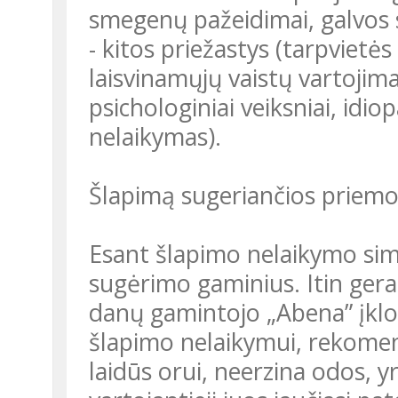
smegenų pažeidimai, galvos
- kitos priežastys (tarpviet
laisvinamųjų vaistų vartojima
psichologiniai veiksniai, idio
nelaikymas).
Šlapimą sugeriančios priem
Esant šlapimo nelaikymo si
sugėrimo gaminius. Itin gera
danų gamintojo „Abena” įklot
šlapimo nelaikymui, rekomend
laidūs orui, neerzina odos, yr