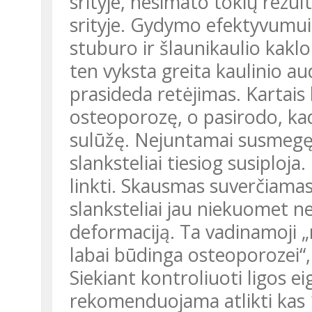
srityje, nesimato tokių rezul
srityje. Gydymo efektyvumui į
stuburo ir šlaunikaulio kaklo
ten vyksta greita kaulinio au
prasideda retėjimas. Kartais
osteoporozę, o pasirodo, kad
sulūžę. Nejuntamai susmegę,
slanksteliai tiesiog susiploja
linkti. Skausmas suverčiamas r
slanksteliai jau niekuomet ne
deformaciją. Ta vadinamoji 
labai būdinga osteoporozei“, 
Siekiant kontroliuoti ligos 
rekomenduojama atlikti kas 