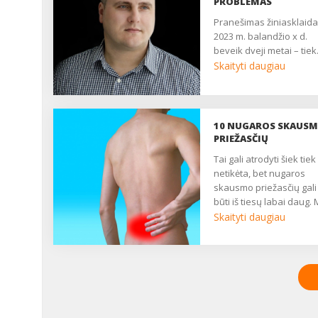
PROBLEMAS
pranešimas žiniasklaidai,
2023 m. balandžio x d.
beveik dveji metai – tiek.
Skaityti daugiau
10 NUGAROS SKAUS
PRIEŽASČIŲ
Tai gali atrodyti šiek tiek
netikėta, bet nugaros
skausmo priežasčių gali
būti iš tiesų labai daug.
dalinamės dešimtimi
Skaityti daugiau
dažniausiai pasitaikanč
nugaros skausmo
priežasčių ir faktorių.
Galbūt kai kurios iš jų
būdingos ir Jums? ...