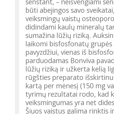
senstant, – neišvengiami se
būti abejingos savo sveikatai
veiksmingų vaistų osteoporoz
didindami kaulų mineralų tan
sumažina lūžių riziką. Auks
laikomi bisfosfonatų grupės v
pavyzdžiui, vienas iš bisfosf
parduodamas Bonviva pavadi
lūžių riziką ir užkerta kelią
rūgšties preparato išskirtinu
kartą per mėnesį (150 mg vai
tyrimų rezultatai rodo, kad 
veiksmingumas yra net didesn
Šiuos vaistus galima rinktis i