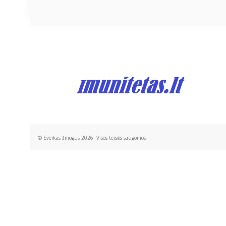
© Sveikas žmogus 2026. Visos teisės saugomos