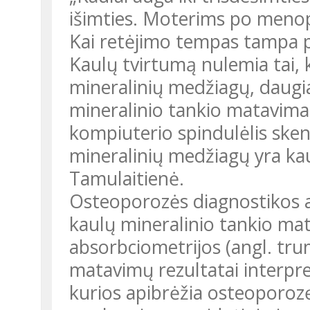
išimties. Moterims po menopa
Kai retėjimo tempas tampa pe
Kaulų tvirtumą nulemia tai, k
mineralinių medžiagų, daugia
mineralinio tankio matavimas
kompiuterio spindulėlis skenu
mineralinių medžiagų yra kau
Tamulaitienė.
Osteoporozės diagnostikos a
kaulų mineralinio tankio ma
absorbciometrijos (angl. t
matavimų rezultatai interpr
kurios apibrėžia osteoporozę