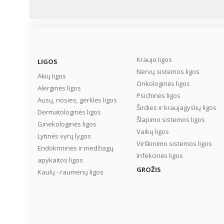
Kraujo ligos
LIGOS
Nervų sistemos ligos
Akių ligos
Onkologinės ligos
Alerginės ligos
Psichinės ligos
Ausų, nosies, gerklės ligos
Širdies ir kraujagyslių ligos
Dermatologinės ligos
Šlapimo sistemos ligos
Ginekologinės ligos
Vaikų ligos
Lytinės vyrų lygos
Virškinimo sistemos ligos
Endokrininės ir medžiagų
Infekcinės ligos
apykaitos ligos
GROŽIS
Kaulų - raumenų ligos