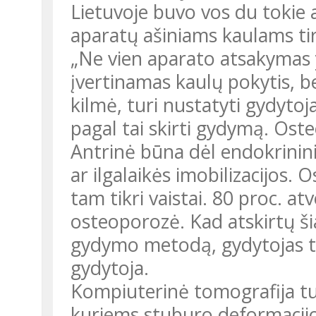
Lietuvoje buvo vos du tokie 
aparatų ašiniams kaulams tir
„Ne vien aparato atsakymas y
įvertinamas kaulų pokytis, bet
kilmė, turi nustatyti gydytoja
pagal tai skirti gydymą. Ost
Antrinė būna dėl endokrinini
ar ilgalaikės imobilizacijos. 
tam tikri vaistai. 80 proc. 
osteoporozė. Kad atskirtų šia
gydymo metodą, gydytojas turi
gydytoja.
Kompiuterinė tomografija tu
kuriems stuburo deformacijos