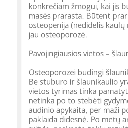
konkrečiam žmogui, kai jis bu
masės prarasta. Būtent prara
osteopenija (nedidelis kaulų
jau osteoporozė.
Pavojingiausios vietos – šlau
Osteoporozei būdingi šlaunikau
Be stuburo ir šlaunikaulio yra
vietos tyrimas tinka pamatyti,
netinka po to stebėti gydymo 
audinio apykaita, per maži po
paklaida didesnė. Po metų ar