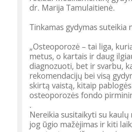
dr. Marija Tamulaitienė.
Tinkamas gydymas suteikia 
„Osteoporozė – tai liga, kurią
metus, o kartais ir daug ilgia
diagnozuoti, bet ir svarbu, 
rekomendacijų bei visą gydym
skirtą vaistą, kitaip pablogė
osteoporozės fondo pirmini
.
Nereikia susitaikyti su kaul
jog ūgio mažėjimas ir kiti la