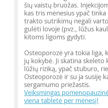
šių vaistų bruožas. Injekcijo
kas tris mėnesius ypač tinka
trakto sutrikimų negali varto
gulėti lovoje (pvz., lūžus ka
kitoms ligoms gydyti.
Osteoporozė yra tokia liga, 
jų kokybė. Ji skatina skeleto
lūžių riziką, ypač stuburo, ri
Osteoporozė ir su ja susiję k
sergamumo priežastis.
Veiksmingas pomenopauzinė
viena tabletė per mėnesį!