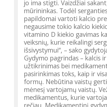
jo ima stigti. Vaizdžiai sakant,
mūrininkas. Todėl serganties
papildomai vartoti kalcio p
negausime tokio kalcio kiekio,
vitamino D kiekio gavimas k
veiksnių, kurie reikalingi serg
išsivystymui“, – sako gydyto
Gydymo pagrindas – kalcis ir
užtikrinimas bei medikamenta
pasirinkimas toks, kaip ir vis
formų. Nebūtina vaistų gerti 
mėnesį vartojamų vaistų. Vež
medikamentus, kurie vartoja
rečiau. Medikamentinį gydym