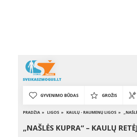
GYVENIMO BŪDAS
GROŽIS
PRADŽIA »
LIGOS »
KAULŲ - RAUMENŲ LIGOS »
„NAŠL
„NAŠLĖS KUPRA“ – KAULŲ RET