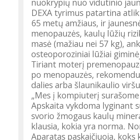
nuokrypių nuo vidutinio ja
DEXA tyrimus patartina atli
65 metų amžiaus, ir jaunesnė
menopauzės, kaulų lūžių riz
masė (mažiau nei 57 kg), an
osteoporoziniai lūžiai giminėje
Tiriant moterį premenopauzė
po menopauzės, rekomenduo
dalies arba šlaunikaulio viršu
„Mes į kompiuterį surašome ž
Apskaita vykdoma lyginant su 
svorio žmogaus kaulų minera
klausia, kokia yra norma. No
Aparatas paskaičiuoja, koks k