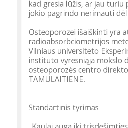
kad gresia lūžis, ar jau turiu 
jokio pagrindo nerimauti dėl
Osteoporozei išaiškinti yra atliekamas DEXA tyrimas (dvisrautės
radioabsorbciometrijos metod
Vilniaus universiteto Eksperi
instituto vyresniąja mokslo 
osteoporozės centro direkto
TAMULAITIENE.
Standartinis tyrimas
„Kaulai auga iki trisdešimties