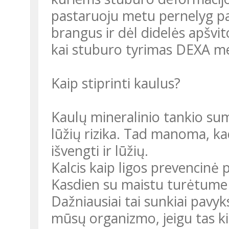
pastaruoju metu pernelyg pa
brangus ir dėl didelės apšvit
kai stuburo tyrimas DEXA m
Kaip stiprinti kaulus?
Kaulų mineralinio tankio suma
lūžių rizika. Tad manoma, ka
išvengti ir lūžių.
Kalcis kaip ligos prevencinė
Kasdien su maistu turėtume 
Dažniausiai tai sunkiai pavyk
mūsų organizmo, jeigu tas 