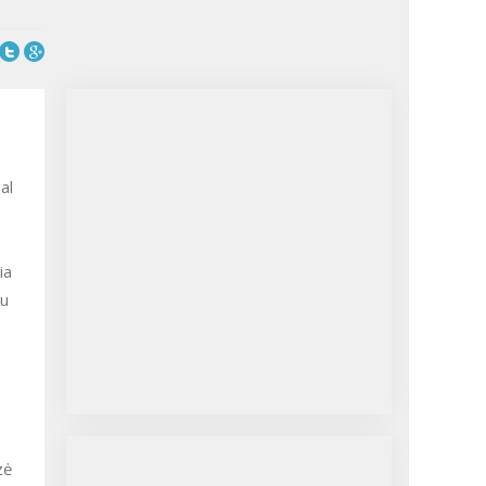
al
ia
ku
zė