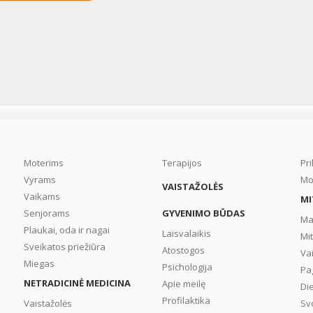
Moterims
Terapijos
Pr
Vyrams
Mo
VAISTAŽOLĖS
Vaikams
MI
Senjorams
GYVENIMO BŪDAS
Ma
Plaukai, oda ir nagai
Laisvalaikis
Mi
Sveikatos priežiūra
Atostogos
Va
Miegas
Psichologija
Pa
NETRADICINĖ MEDICINA
Apie meilę
Di
Profilaktika
Vaistažolės
Sv