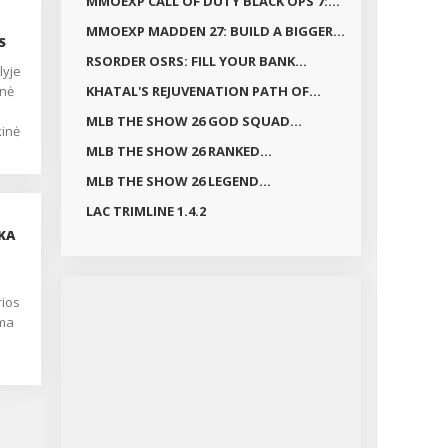
MMOEXP CALL OF DUTY BLACK OPS 7:...
MMOEXP MADDEN 27: BUILD A BIGGER...
S
RSORDER OSRS: FILL YOUR BANK...
inė
KHATAL'S REJUVENATION PATH OF...
MLB THE SHOW 26 GOD SQUAD...
kinė
i
MLB THE SHOW 26 RANKED...
oti
MLB THE SHOW 26 LEGEND...
ei
iniu
LAC TRIMLINE 1.4.2
ntų
KA
o
rios
ima
tų
lė
kūno