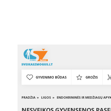
GYVENIMO BŪDAS
GROŽIS
PRADŽIA »
LIGOS »
ENDOKRININĖS IR MEDŽIAGŲ APY
NESVEIKOS GYVENSENOS PASE