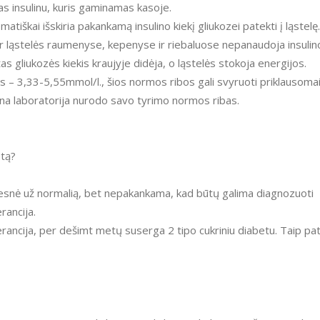
s insulinu, kuris gaminamas kasoje.
tiškai išskiria pakankamą insulino kiekį gliukozei patekti į ląstelę.
r/ar ląstelės raumenyse, kepenyse ir riebaluose nepanaudoja insulin
tas gliukozės kiekis kraujyje didėja, o ląstelės stokoja energijos.
s – 3,33-5,55mmol/l., šios normos ribos gali svyruoti priklausoma
na laboratorija nurodo savo tyrimo normos ribas.
etą?
didesnė už normalią, bet nepakankama, kad būtų galima diagnozuoti
rancija.
rancija, per dešimt metų suserga 2 tipo cukriniu diabetu. Taip pa