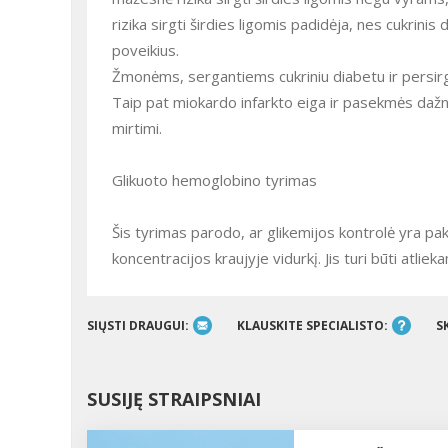
rizika sirgti širdies ligomis padidėja, nes cukrinis
poveikius.
Žmonėms, sergantiems cukriniu diabetu ir persirg
Taip pat miokardo infarkto eiga ir pasekmės dažni
mirtimi.
Glikuoto hemoglobino tyrimas
Šis tyrimas parodo, ar glikemijos kontrolė yra pa
koncentracijos kraujyje vidurkį. Jis turi būti atli
SIŲSTI DRAUGUI:
KLAUSKITE SPECIALISTO:
S
SUSIJĘ STRAIPSNIAI