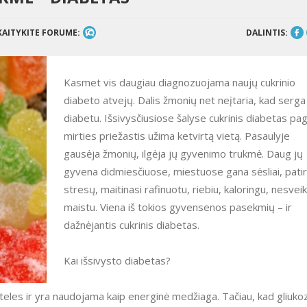
KAITYKITE FORUME:
DALINTIS:
Kasmet vis daugiau diagnozuojama naujų cukrinio
diabeto atvejų. Dalis žmonių net neįtaria, kad serga
diabetu. Išsivysčiusiose šalyse cukrinis diabetas pag
mirties priežastis užima ketvirtą vietą. Pasaulyje
gausėja žmonių, ilgėja jų gyvenimo trukmė. Daug jų
gyvena didmiesčiuose, miestuose gana sėsliai, patir
stresų, maitinasi rafinuotu, riebiu, kaloringu, nesvei
maistu. Viena iš tokios gyvensenos pasekmių – ir
dažnėjantis cukrinis diabetas.
Kai išsivysto diabetas?
ąsteles ir yra naudojama kaip energinė medžiaga. Tačiau, kad gliuko