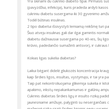
Yra skiriami du cukrinio diabeto tipai. Pirmasis susi
(pavyzdžiui, infekcija), kuris pradeda ardyti kasos l
cukriniu diabetu susergama iki 30 gyvenimo amžia
Todėl būtinas insulinas.
2 tipo diabetui išsivystyti lemiamą reikšmę turi pa
Šiuo atveju insulinas gali dar ilgai gamintis normali
diabetu dažniausiai susergama po 40-ies, šių ligoni
krūvio, padedančio sumažinti antsvorį, ir cukraus 
Kokias ligas sukelia diabetas?
Laikui bėgant didelė gliukozės koncentracija kraujy
kaip širdies ligos, insultas, vystymąsi, ir tai yra 
Taip pat nekontroliuojama glikemija sukelia ir kito
apakimo, inkstų nepakankamumas ir galūnių ampu
Cukrinis diabetas širdies ligų ir insulto riziką pad
jaunesniame amžiuje, palyginti su nesergančiais 
mažesnė rizika sirgti širdies ligomis negu vyrams