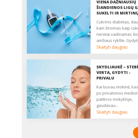
VIENA DAŽNIAUSIŲ
ŠIANDIENOS LIGŲ G
SUKELTI IR MIRTIN
KOMPLIKACIJŲ
Cukrinis diabetas, daug
kam žinomas kaip cukr
neretai vadinamas šio
amžiaus rykšte. Gydyt
su nerimu stebi, kad II
Skaityti daugiau
cukrinis diabetas
diagnozuojamas jau ne
vyresniems ir senyvi
SKYDLIAUKĖ – STEB
asmenims, bet ir 10 m
VERTA, GYDYTI -
nesulaukusiems vaik
PRIVALU
Tai rodo, kad šiai ligai
kai buvau mokinė, kaskart
dabartinis gyvenimo 
po privalomos medici
– labai palankus. ...
patikros mokykloje,
gaudavau...
Skaityti daugiau