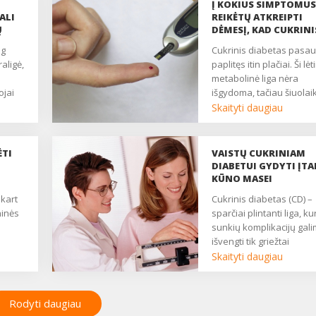
Į KOKIUS SIMPTOMUS
ALI
REIKĖTŲ ATKREIPTI
Ų
DĖMESĮ, KAD CUKRINI
DIABETAS BŪTŲ
Cukrinis diabetas pasaulyje
DIAGNOZUOJAMAS
aligė,
paplitęs itin plačiai. Ši lėt
LAIKU?
metabolinė liga nėra
ojai
išgydoma, tačiau šiuolai
 tipo
medicina padeda visiška
Skaityti daugiau
sėkmingai ją sukontroliu
 tik
ir išvengti komplikacijų. J
ems
Lietuvoje pirmo tipo cukr
ĖTI
VAISTŲ CUKRINIAM
etų
diabetu sergančių pacie
DIABETUI GYDYTI ĮTA
ams.
nėra tiek daug
KŪNO MASEI
(priskaičiuojama apie 8
Cukrinis diabetas (CD) –
būdas
tūkstančiai), tai antro tip
ninės
sparčiai plintanti liga, ku
cukriniu diabetu
sunkių komplikacijų gal
sergančiųjų yra kur kas
išvengti tik griežtai
daugiau ir šis skaičius
kontroliuojant glikemiją.
Skaityti daugiau
sparčiai didėja. Ką reikė
Tačiau griežta CD kontro
apie šią ligą žinoti
turi savo kainą: didėja 
kiekvienam iš mūsų? ...
masė ir dažnai pasitaiko
Rodyti daugiau
hipoglikemija....