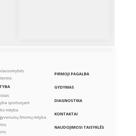
iklausomybės
PIRMOJI PAGALBA
terims
TYBA
GYDYMAS
istas
DIAGNOSTIKA
tyba sportuojant
iko mityba
KONTAKTAI
gyvenusių žmonių mityba
etos
NAUDOJIMOSI TAISYKLĖS
oris