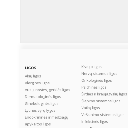
Kraujo ligos
LIGOS
Nervų sistemos ligos
Akių ligos
Onkologinės ligos
Alerginės ligos
Psichinės ligos
Ausų, nosies, gerklės ligos
Širdies ir kraujagyslių ligos
Dermatologinės ligos
Šlapimo sistemos ligos
Ginekologinės ligos
Vaikų ligos
Lytinės vyrų lygos
Virškinimo sistemos ligos
Endokrininės ir medžiagų
Infekcinės ligos
apykaitos ligos