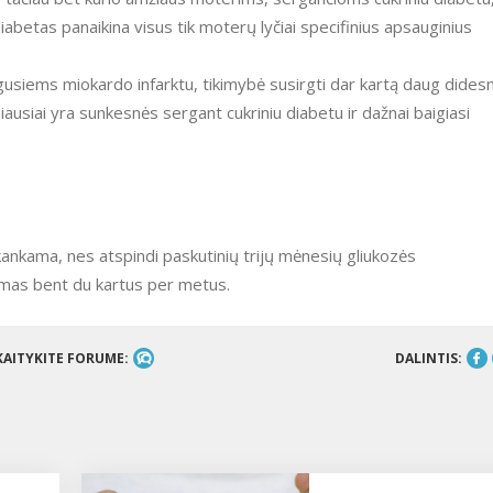
 diabetas panaikina visus tik moterų lyčiai specifinius apsauginius
usiems miokardo infarktu, tikimybė susirgti dar kartą daug didesn
ausiai yra sunkesnės sergant cukriniu diabetu ir dažnai baigiasi
kankama, nes atspindi paskutinių trijų mėnesių gliukozės
ekamas bent du kartus per metus.
KAITYKITE FORUME:
DALINTIS: