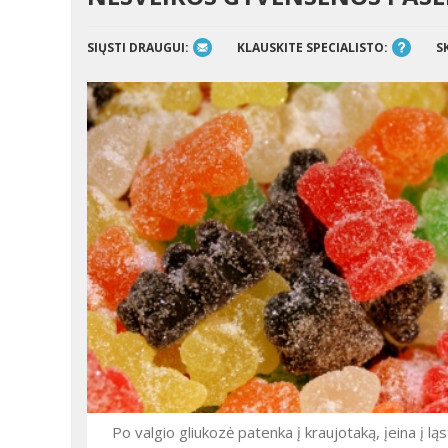
SIŲSTI DRAUGUI:
KLAUSKITE SPECIALISTO:
S
Po valgio gliukozė patenka į kraujotaką, įeina į l