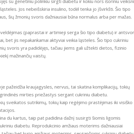
jęs su genetiniu polinkiu sirgti diabetu ir kokiu nors išoriniu veiksn
ąsteles. Jos nebeišskiria insulino, todėl tenka jo įšvirkšti. Šio tipo
us, šių žmonių svoris dažniausiai būna normalus arba per mažas.
veldėjimas (paprastai ir artimieji serga šio tipo diabetu) ir antsvor
ai, bet jis nepakankamai aktyviai veikia ląsteles. Šio tipo cukriniu
ų svoris yra padidėjęs, tačiau jiems gali užtekti dietos, fizinio
kiekį mažinančių vaistų.
je pažeidžia kraujagysles, nervus, tai skatina komplikacijų, tokių
pagrindinės mirties priežastys sergant cukriniu diabetu.
kių sveikatos sutrikimų, tokių kaip regėjimo prastėjimas iki visiško
tacijos.
idina du kartus, taip pat padidina dažnį susirgti šiomis ligomis
cukriniu diabetu. Reprodukcinio amžiaus moterims dažniausiai
, tačiau bet kurio amžiaus moterims, sergančioms cukriniu diabetu