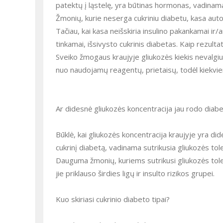
patektų į ląstelę, yra būtinas hormonas, vadinama
Žmonių, kurie neserga cukriniu diabetu, kasa automa
Tačiau, kai kasa neišskiria insulino pakankamai i
tinkamai, išsivysto cukrinis diabetas. Kaip rezulta
Sveiko žmogaus kraujyje gliukozės kiekis nevalgiu
nuo naudojamų reagentų, prietaisų, todėl kiekvie
Ar didesnė gliukozės koncentracija jau rodo diab
Būklė, kai gliukozės koncentracija kraujyje yra 
cukrinį diabetą, vadinama sutrikusia gliukozės tole
Dauguma žmonių, kuriems sutrikusi gliukozės tole
jie priklauso širdies ligų ir insulto rizikos grupei.
Kuo skiriasi cukrinio diabeto tipai?