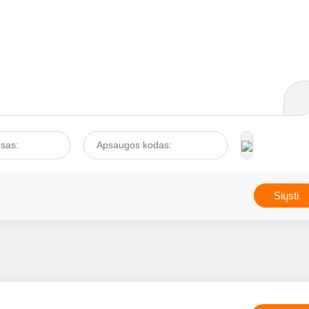
atkakliai gina savo terito
nuo neprašytų įsibrovėli
jei dar neleisime joms
pasmaguriauti mūsų sta
saldžiomis gėrybėmis –
kerštas garantuotas.
Kandantys ir geliantys
įkyrūs skrajūnai apkarti
stovyklavimo, žvejybos,
medžioklės ir kitus
laisvalaikio leidimo
malonumus labiau nei
lietūs, perkūnija, šaltas
oras, negausūs laimikiai
kartu. Kasmet mes
išleidžiame daugybę pini
kad atsikratytume šių
godžių padarų ar bent
palengvintume kraugeri
sukeltas kančias....