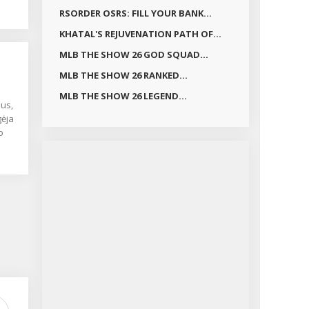
imo,
RSORDER OSRS: FILL YOUR BANK...
KHATAL'S REJUVENATION PATH OF...
MLB THE SHOW 26 GOD SQUAD...
Ų
i
MLB THE SHOW 26 RANKED...
ivų
MLB THE SHOW 26 LEGEND...
us,
es
gėja
o
nai
kitų
kaip
ir
ukė
ur
–
i