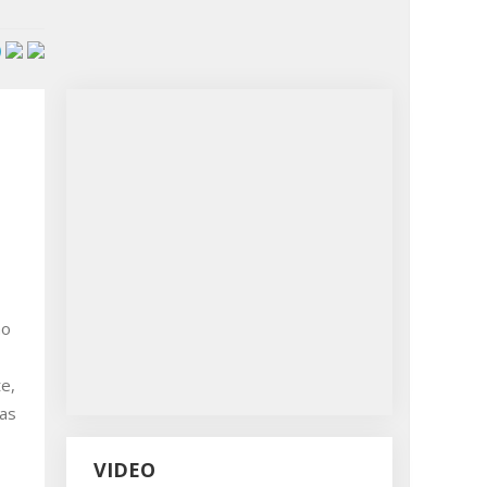
mo
te,
tas
VIDEO