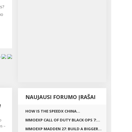
is?
uo
NAUJAUSI FORUMO ĮRAŠAI
Ų
HOW IS THE SPEEDX CHINA...
o
MMOEXP CALL OF DUTY BLACK OPS 7:...
s –
MMOEXP MADDEN 27: BUILD A BIGGER...