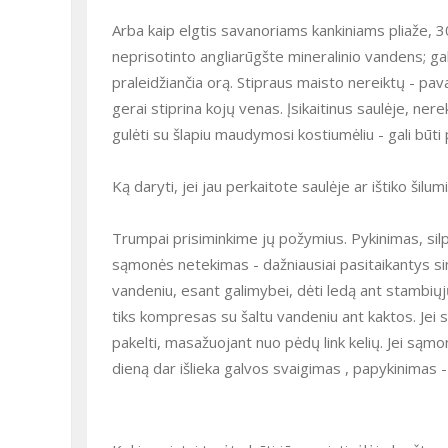
Arba kaip elgtis savanoriams kankiniams pliaže, 30
neprisotinto angliarūgšte mineralinio vandens; ga
praleidžiančia orą. Stipraus maisto nereiktų - pava
gerai stiprina kojų venas. Įsikaitinus saulėje, n
gulėti su šlapiu maudymosi kostiumėliu - gali būti
Ką daryti, jei jau perkaitote saulėje ar ištiko šilu
Trumpai prisiminkime jų požymius. Pykinimas, silp
sąmonės netekimas - dažniausiai pasitaikantys si
vandeniu, esant galimybei, dėti ledą ant stambiųjų 
tiks kompresas su šaltu vandeniu ant kaktos. Jei są
pakelti, masažuojant nuo pėdų link kelių. Jei sąmon
dieną dar išlieka galvos svaigimas , papykinimas -