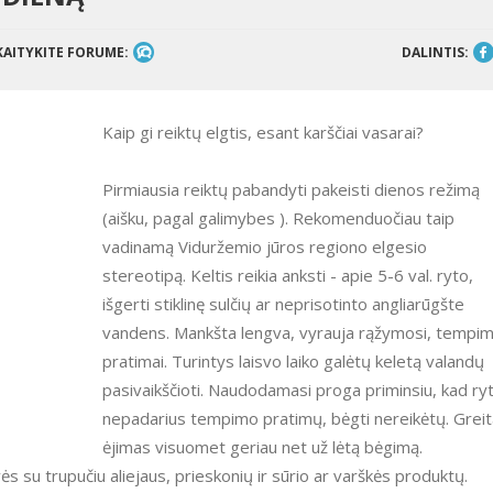
KAITYKITE FORUME:
DALINTIS:
Kaip gi reiktų elgtis, esant karščiai vasarai?
Pirmiausia reiktų pabandyti pakeisti dienos režimą
(aišku, pagal galimybes ). Rekomenduočiau taip
vadinamą Viduržemio jūros regiono elgesio
stereotipą. Keltis reikia anksti - apie 5-6 val. ryto,
išgerti stiklinę sulčių ar neprisotinto angliarūgšte
vandens. Mankšta lengva, vyrauja rąžymosi, tempi
pratimai. Turintys laisvo laiko galėtų keletą valandų
pasivaikščioti. Naudodamasi proga priminsiu, kad ry
nepadarius tempimo pratimų, bėgti nereikėtų. Grei
ėjimas visuomet geriau net už lėtą bėgimą.
ės su trupučiu aliejaus, prieskonių ir sūrio ar varškės produktų.