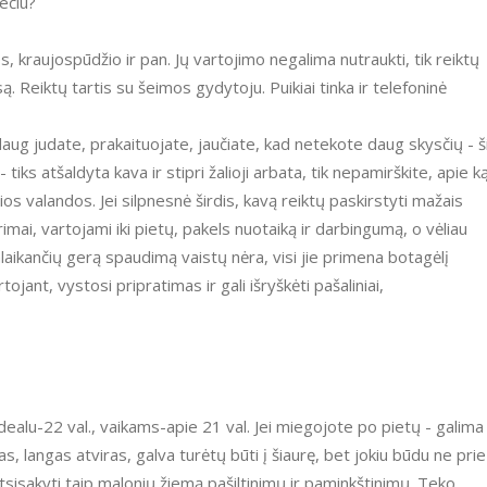
mečiu?
es, kraujospūdžio ir pan. Jų vartojimo negalima nutraukti, tik reiktų
 Reiktų tartis su šeimos gydytoju. Puikiai tinka ir telefoninė
 daug judate, prakaituojate, jaučiate, kad netekote daug skysčių - š
tiks atšaldyta kava ir stipri žalioji arbata, tik nepamirškite, apie k
s valandos. Jei silpnesnė širdis, kavą reiktų paskirstyti mažais
rimai, vartojami iki pietų, pakels nuotaiką ir darbingumą, o vėliau
alaikančių gerą spaudimą vaistų nėra, visi jie primena botagėlį
tojant, vystosi pripratimas ir gali išryškėti pašaliniai,
idealu-22 val., vaikams-apie 21 val. Jei miegojote po pietų - galima
tas, langas atviras, galva turėtų būti į šiaurę, bet jokiu būdu ne prie
atsisakyti taip malonių žiemą pašiltinimų ir paminkštinimų. Teko