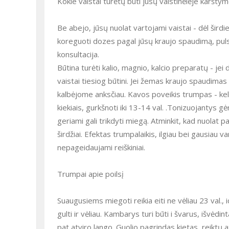
Kokie vaistai turėtų būti jūsų vaistinėlėje karšty
Be abejo, jūsų nuolat vartojami vaistai - dėl širdi
koreguoti dozes pagal jūsų kraujo spaudimą, pulsą.
konsultacija.
Būtina turėti kalio, magnio, kalcio preparatų - jei
vaistai tiesiog būtini. Jei žemas kraujo spaudimas - 
kalbėjome anksčiau. Kavos poveikis trumpas - kelio
kiekiais, gurkšnoti iki 13-14 val. .Tonizuojantys gė
geriami gali trikdyti miegą. Atminkit, kad nuolat p
širdžiai. Efektas trumpalaikis, ilgiau bei gausiau var
nepageidaujami reiškiniai.
Trumpai apie poilsį
Suaugusiems miegoti reikia eiti ne vėliau 23 val., 
gulti ir vėliau. Kambarys turi būti i švarus, išvėdin
pat atviro lango. Guolio pagrindas kietas, reiktų 