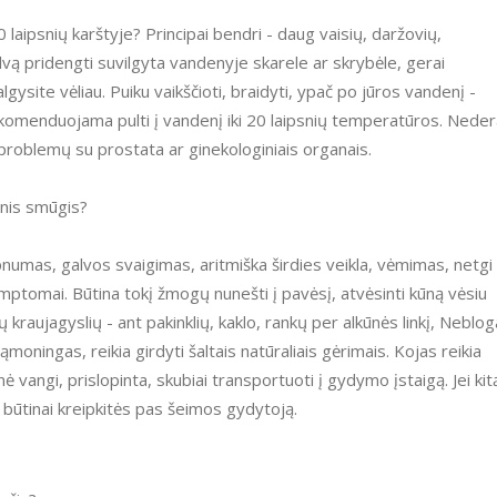
 laipsnių karštyje? Principai bendri - daug vaisių, daržovių,
lvą pridengti suvilgyta vandenyje skarele ar skrybėle, gerai
lgysite vėliau. Puiku vaikščioti, braidyti, ypač po jūros vandenį -
erekomenduojama pulti į vandenį iki 20 laipsnių temperatūros. Nede
 problemų su prostata ar ginekologiniais organais.
minis smūgis?
numas, galvos svaigimas, aritmiška širdies veikla, vėmimas, netgi
mptomai. Būtina tokį žmogų nunešti į pavėsį, atvėsinti kūną vėsiu
kraujagyslių - ant pakinklių, kaklo, rankų per alkūnės linkį, Neblog
moningas, reikia girdyti šaltais natūraliais gėrimais. Kojas reikia
ė vangi, prislopinta, skubiai transportuoti į gydymo įstaigą. Jei kit
 būtinai kreipkitės pas šeimos gydytoją.