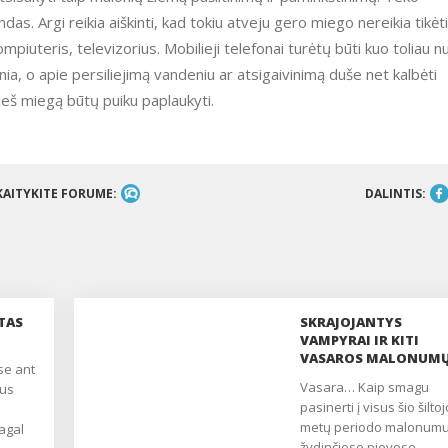
das. Argi reikia aiškinti, kad tokiu atveju gero miego nereikia tikėt
uteris, televizorius. Mobilieji telefonai turėtų būti kuo toliau n
nia, o apie persiliejimą vandeniu ar atsigaivinimą duše net kalbėti
prieš miegą būtų puiku paplaukyti.
KAITYKITE FORUME:
DALINTIS:
TAS
SKRAJOJANTYS
VAMPYRAI IR KITI
VASAROS MALONUM
GADINTOJAI
Vasara… Kaip smagu
ius
pasinerti į visus šio šiltoj
metų periodo malonumu
agal
žydinčiose pievose