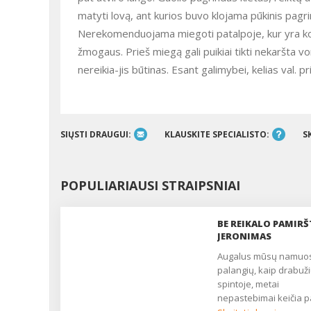
matyti lovą, ant kurios buvo klojama pūkinis pagrin
Nerekomenduojama miegoti patalpoje, kur yra kompi
žmogaus. Prieš miegą gali puikiai tikti nekaršta vo
nereikia-jis būtinas. Esant galimybei, kelias val. 
SIŲSTI DRAUGUI:
KLAUSKITE SPECIALISTO:
S
POPULIARIAUSI STRAIPSNIAI
BE REIKALO PAMIRŠ
JERONIMAS
Augalus mūsų namuose ant
palangių, kaip drabuž
spintoje, metai
nepastebimai keičia p