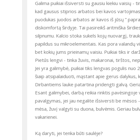
Galima puikiai išsiversti su gausiu kiekiu vaisių 
kad gausus stiprios arbatos bei kavos vartojimas
puodukas juodos arbatos ar kavos iš jūsų ” papraš
diskomfortą širdyje. Tai pasireikš aritmiška širdi
silpnumu. Kalcio stoka sukels kojų nuovargį, trauk
papildus su mikroelementais. Kas pora valandų vis
bet kokių jums prieinamų vaisiu. Puikiai tiks ir d
Pietūs lengvi - tinka žuvis, makaronai, tirštos, ne
Jei yra galimybė, puikiai tiks lengvas pogulis nuo 2
šiaip atsipalaiduoti, mąstant apie gerus dalykus, 
Dirbantiems lauke patartina pridengti galvą. Geriau
Esant galimybei, darbą reikia rinktis pavėsingoje v
pavalgymas, jei jau negalite išsiversti be mėsos -
mėsa, žuvį valgyti su duona, bulvėmis. Geriau bul
vakarienei.
Ką daryti, jei tenka būti saulėje?