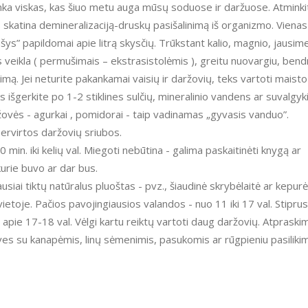
- tinka viskas, kas šiuo metu auga mūsų soduose ir daržuose. Atminki
 skatina demineralizaciją-druskų pasišalinimą iš organizmo. Vienas
ys” papildomai apie litrą skysčių. Trūkstant kalio, magnio, jausim
es veikla ( permušimais – ekstrasistolėmis ), greitu nuovargiu, bend
imą. Jei neturite pakankamai vaisių ir daržovių, teks vartoti maisto
 išgerkite po 1-2 stiklines sulčių, mineralinio vandens ar suvalgyk
aržovės - agurkai , pomidorai - taip vadinamas „gyvasis vanduo”.
pervirtos daržovių sriubos.
0 min. iki kelių val. Miegoti nebūtina - galima paskaitinėti knygą ar
kurie buvo ar dar bus.
siai tiktų natūralus pluoštas - pvz., šiaudinė skrybėlaitė ar kepurė
ietoje. Pačios pavojingiausios valandos - nuo 11 iki 17 val. Stiprus
 apie 17-18 val. Vėlgi kartu reiktų vartoti daug daržovių. Atpraski
ves su kanapėmis, linų sėmenimis, pasukomis ar rūgpieniu pasiliki