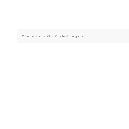
© Sveikas žmogus 2026. Visos teisės saugomos