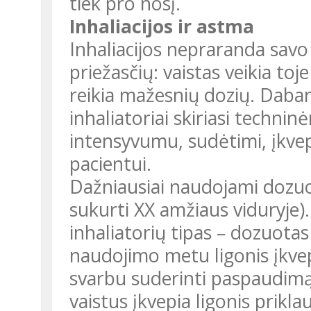
tiek pro nosį.
Inhaliacijos ir astma
Inhaliacijos nepraranda savo
priežasčių: vaistas veikia toj
reikia mažesnių dozių. Dabar
inhaliatoriai skiriasi techni
intensyvumu, sudėtimi, įkv
pacientui.
Dažniausiai naudojami dozuoti
sukurti XX amžiaus viduryje)
inhaliatorių tipas – dozuotas 
naudojimo metu ligonis įkvepi
svarbu suderinti paspaudimą i
vaistus įkvepia ligonis prik