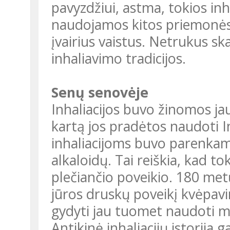
pavyzdžiui, astma, tokios inha
naudojamos kitos priemonės, 
įvairius vaistus. Netrukus skai
inhaliavimo tradicijos.
Senų senovėje
Inhaliacijos buvo žinomos j
kartą jos pradėtos naudoti I
inhaliacijoms buvo parenkami
alkaloidų. Tai reiškia, kad t
plečiančio poveikio. 180 met
jūros druskų poveikį kvėpav
gydyti jau tuomet naudoti mė
Antikinė inhaliacijų istorija g