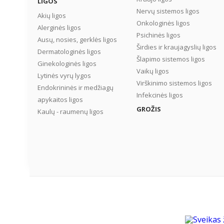
LIGOS
Nervų sistemos ligos
Akių ligos
Onkologinės ligos
Alerginės ligos
Psichinės ligos
Ausų, nosies, gerklės ligos
Širdies ir kraujagyslių ligos
Dermatologinės ligos
Šlapimo sistemos ligos
Ginekologinės ligos
Vaikų ligos
Lytinės vyrų lygos
Virškinimo sistemos ligos
Endokrininės ir medžiagų
Infekcinės ligos
apykaitos ligos
GROŽIS
Kaulų - raumenų ligos