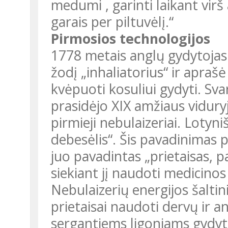
medumi , garinti laikant virš
garais per piltuvėlį.“
Pirmosios technologijos
1778 metais anglų gydytoja
žodį „inhaliatorius“ ir apra
kvėpuoti kosuliui gydyti. Sva
prasidėjo XIX amžiaus viduryj
pirmieji nebulaizeriai. Lotyni
debesėlis“. Šis pavadinimas 
juo pavadintas „prietaisas, p
siekiant jį naudoti medicinos t
Nebulaizerių energijos šalti
prietaisai naudoti dervų ir a
sergantiems ligoniams gydyti