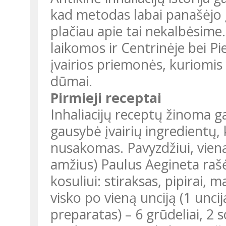
kad metodas labai panašėjo į
plačiau apie tai nekalbėsime.
laikomos ir Centrinėje bei P
įvairios priemonės, kuriomis
dūmai.
Pirmieji receptai
Inhaliacijų receptų žinoma g
gausybė įvairių ingredientų, k
nusakomas. Pavyzdžiui, vien
amžius) Paulus Aegineta rašė:
kosuliui: stiraksas, pipirai,
visko po vieną unciją (1 unc
preparatas) – 6 grūdeliai, 2 