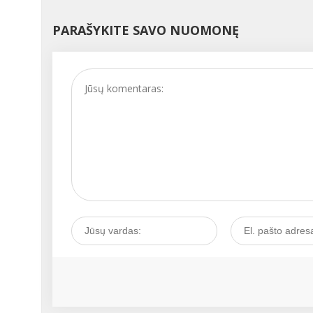
nereguliari mityba,
persivalgymas, alkoholis
PARAŠYKITE SAVO NUOMONĘ
Visa tai – dažno iš mūsų
kasdieniai palydovai ir
riziką susirgti kepenų
ligomis didinantys veiksn
...