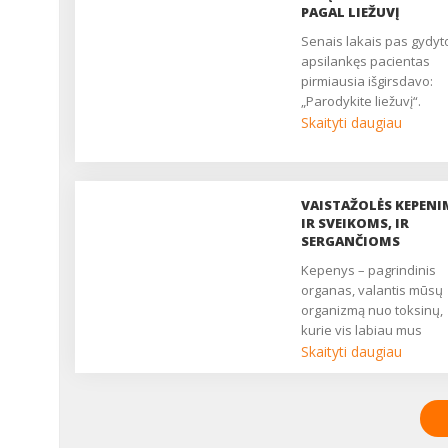
PAGAL LIEŽUVĮ
Senais lakais pas gydytoją
apsilankęs pacientas
pirmiausia išgirsdavo:
„Parodykite liežuvį“.
Gydytojas iš visų pusių
Skaityti daugiau
atidžiai apžiūrėdavo šį
svarbų organą ir
bandydavo nustatyti
diagnozę. Senovės
VAISTAŽOLĖS KEPENI
gydytojai liežuvį pelnyta
IR SVEIKOMS, IR
laikė organizmo veidrod
SERGANČIOMS
ir pagal liežuvio pavirši
Kepenys – pagrindinis
pakitimus mokėjo gana
organas, valantis mūsų
tiksliai diagnozuoti vida
organizmą nuo toksinų,
organų sutrikimus dar ik
kurie vis labiau mus
atsirandant pirmiesiem
atakuoja. Toks jau
Skaityti daugiau
ligos simptomams. ...
šiuolaikinis pasaulis:
užterštas oras ir maistas
infekcijos, stresas. O ku
dar riebus maistas,