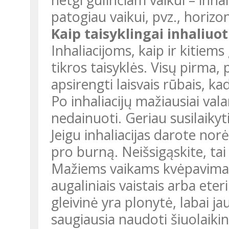
patogiau vaikui, pvz., horizon
Kaip taisyklingai inhaliuot
Inhaliacijoms, kaip ir kitie
tikros taisyklės. Visų pirma, 
apsirengti laisvais rūbais, k
Po inhaliacijų mažiausiai val
nedainuoti. Geriau susilaikyt
Jeigu inhaliacijas darote nor
pro burną. Neišsigąskite, tai
Mažiems vaikams kvėpavimas 
augaliniais vaistais arba eteri
gleivinė yra plonytė, labai ja
saugiausia naudoti šiuolaikin