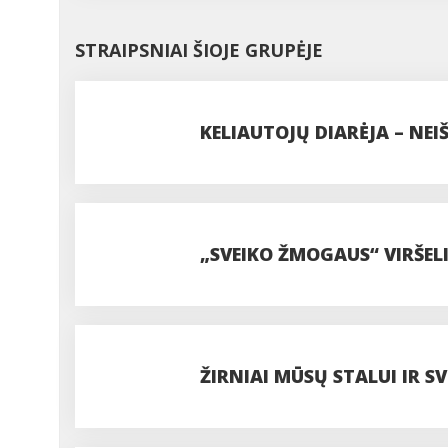
STRAIPSNIAI ŠIOJE GRUPĖJE
KELIAUTOJŲ DIARĖJA – NEI
„SVEIKO ŽMOGAUS“ VIRŠELI
ŽIRNIAI MŪSŲ STALUI IR S