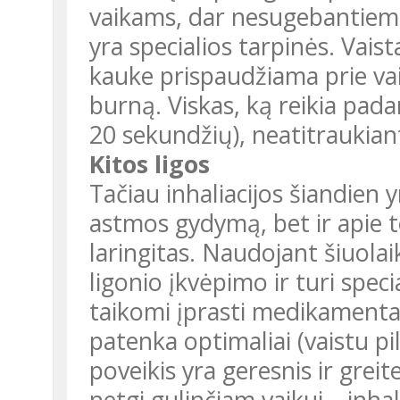
vaikams, dar nesugebantiems
yra specialios tarpinės. Vaist
kauke prispaudžiama prie vai
burną. Viskas, ką reikia pada
20 sekundžių), neatitraukia
Kitos ligos
Tačiau inhaliacijos šiandien y
astmos gydymą, bet ir apie to
laringitas. Naudojant šiuolaik
ligonio įkvėpimo ir turi spec
taikomi įprasti medikamentai
patenka optimaliai (vaistu pi
poveikis yra geresnis ir greite
netgi gulinčiam vaikui – inhal