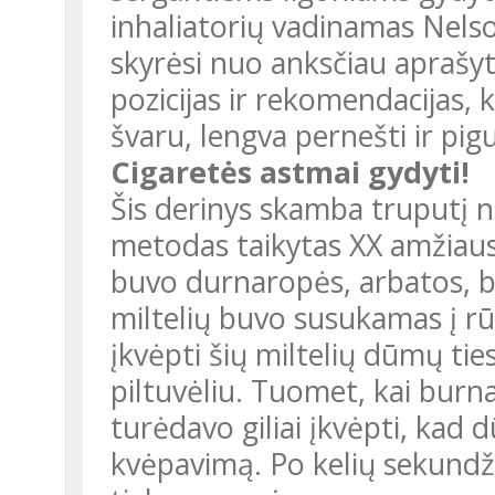
inhaliatorių vadinamas Nelso
skyrėsi nuo anksčiau aprašyto
pozicijas ir rekomendacijas, k
švaru, lengva pernešti ir pigu
Cigaretės astmai gydyti!
Šis derinys skamba truputį n
metodas taikytas XX amžiaus 
buvo durnaropės, arbatos, be
miltelių buvo susukamas į rū
įkvėpti šių miltelių dūmų ti
piltuvėliu. Tuomet, kai burn
turėdavo giliai įkvėpti, kad d
kvėpavimą. Po kelių sekundži