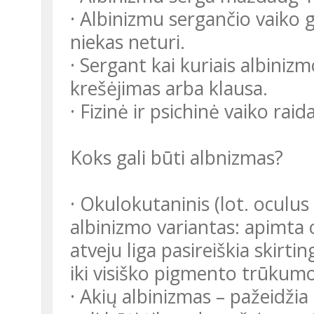
· Albinizmu sergančio vaiko 
niekas neturi.
· Sergant kai kuriais albinizm
krešėjimas arba klausa.
· Fizinė ir psichinė vaiko raid
Koks gali būti albnizmas?
· Okulokutaninis (lot. oculus –
albinizmo variantas: apimta od
atveju liga pasireiškia skirt
iki visiško pigmento trūkumo. 
· Akių albinizmas – pažeidžia