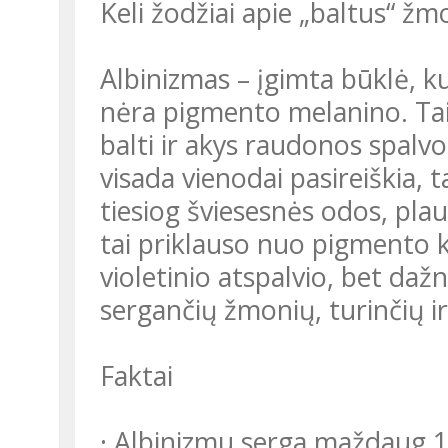
Keli žodžiai apie „baltus“ ž
Albinizmas – įgimta būklė, ku
nėra pigmento melanino. Taig
balti ir akys raudonos spalv
visada vienodai pasireiškia, t
tiesiog šviesesnės odos, pla
tai priklauso nuo pigmento k
violetinio atspalvio, bet dažn
sergančių žmonių, turinčių ir
Faktai
· Albinizmu serga maždaug 1