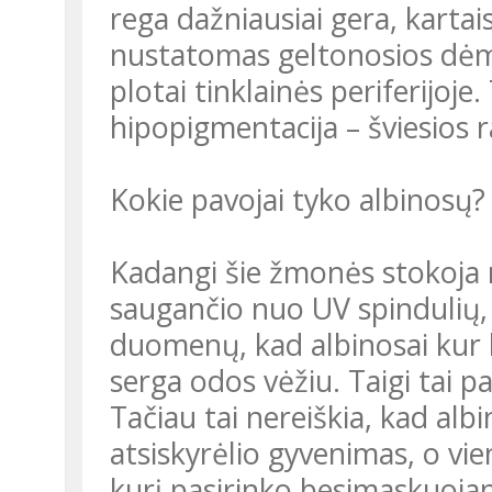
rega dažniausiai gera, kartais
nustatomas geltonosios dė
plotai tinklainės periferijoje
hipopigmentacija – šviesios r
Kokie pavojai tyko albinosų?
Kadangi šie žmonės stokoja m
saugančio nuo UV spindulių, 
duomenų, kad albinosai kur k
serga odos vėžiu. Taigi tai pa
Tačiau tai nereiškia, kad al
atsiskyrėlio gyvenimas, o vie
kurį pasirinko besimaskuojan