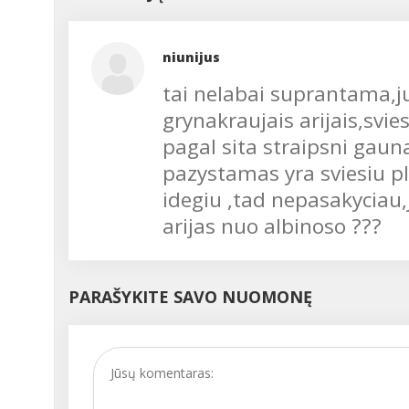
niunijus
tai nelabai suprantama,ju
grynakraujais arijais,svie
pagal sita straipsni gauna
pazystamas yra sviesiu p
idegiu ,tad nepasakyciau
arijas nuo albinoso ???
PARAŠYKITE SAVO NUOMONĘ