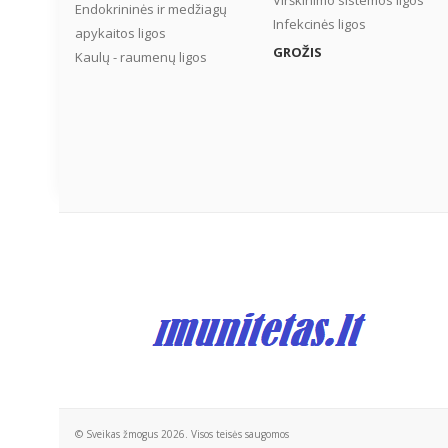
Virškinimo sistemos ligos
Endokrininės ir medžiagų
Infekcinės ligos
apykaitos ligos
GROŽIS
Kaulų - raumenų ligos
© Sveikas žmogus 2026. Visos teisės saugomos