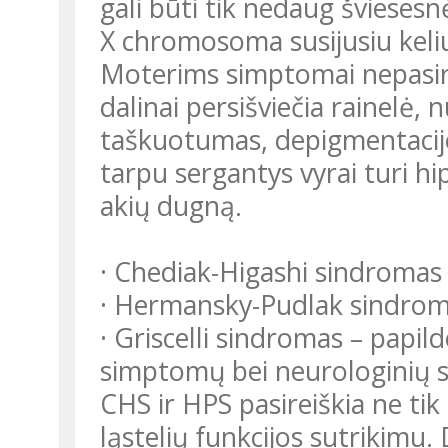
gali būti tik nedaug šviesesn
X chromosoma susijusiu keliu
Moterims simptomai nepasirei
dalinai persišviečia rainelė
taškuotumas, depigmentacijos
tarpu sergantys vyrai turi hi
akių dugną.
· Chediak-Higashi sindromas
· Hermansky-Pudlak sindrom
· Griscelli sindromas – papil
simptomų bei neurologinių s
CHS ir HPS pasireiškia ne ti
ląstelių funkcijos sutrikimu