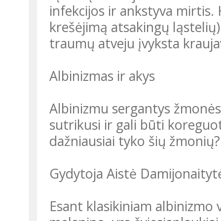
infekcijos ir ankstyva mirtis
krešėjimą atsakingų ląstelių) 
traumų atveju įvyksta kraujav
Albinizmas ir akys
Albinizmu sergantys žmonės n
sutrikusi ir gali būti koregu
dažniausiai tyko šių žmonių?
Gydytoja Aistė Damijonaityt
Esant klasikiniam albinizmo va