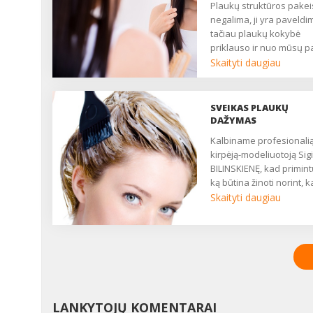
Plaukų struktūros pakeisti
negalima, ji yra paveldi
tačiau plaukų kokybė
priklauso ir nuo mūsų p
požiūrio į juos....
Skaityti daugiau
SVEIKAS PLAUKŲ
DAŽYMAS
Kalbiname profesionalią
kirpėją-modeliuotoją Sigi
BILINSKIENĘ, kad primint
ką būtina žinoti norint, 
plaukų dažymas būtų
Skaityti daugiau
sėkmingas....
LANKYTOJŲ KOMENTARAI