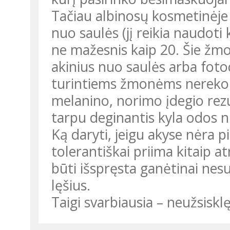
Tačiau albinosų kosmetinėje 
nuo saulės (jį reikia naudoti
ne mažesnis kaip 20. Šie žmon
akinius nuo saulės arba foto
turintiems žmonėms nereko
melanino, norimo įdegio rez
tarpu deginantis kyla odos n
Ką daryti, jeigu akyse nėra
tolerantiškai priima kitaip a
būti išspręsta ganėtinai nesu
lęšius.
Taigi svarbiausia – neužsisklęs