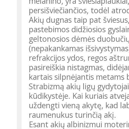
melanino, yra šviesiaplaukiai,
persišviečiančios, todėl atrod
Akių dugnas taip pat šviesus,
pastebimos didžiosios gyslai
geltonosios dėmės duobučių 
(nepakankamas išsivystymas)
refrakcijos ydos, regos aštr
pasireiškia nistagmas, didėja
kartais silpnėjantis metams 
Strabizmą akių ligų gydytoja
kūdikystėje. Kai kuriais atve
uždengti vieną akytę, kad la
raumenukus turinčią akį.
Esant akių albinizmui moteri