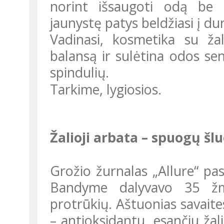
norint išsaugoti odą be r
jaunystę patys beldžiasi į dur
Vadinasi, kosmetika su žaliąja arbata atstato odos drėgmės
balansą ir sulėtina odos s
spindulių.
Tarkime, lygiosios.
Žalioji arbata – spuogų šl
Grožio žurnalas „Allure“ paskelbė neįtikėtinus tyrimo rezultatus.
Bandyme dalyvavo 35 žmo
protrūkių. Aštuonias savait
– antioksidantu, esančiu žal