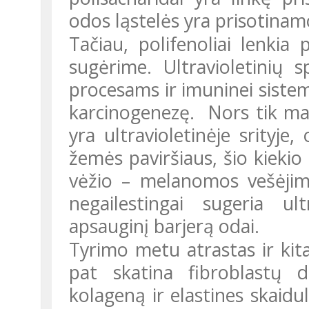
odos ląstelės yra prisotina
Tačiau, polifenoliai lenkia polisacharidus UVA ir UVB spindulių
sugėrime. Ultravioletinių 
procesams ir imuninei siste
karcinogenezę. Nors tik maž
yra ultravioletinėje srityj
žemės paviršiaus, šio kieki
vėžio – melanomos vešėjimą
negailestingai sugeria ult
apsauginį barjerą odai.
Tyrimo metu atrastas ir kitas įdomus faktas : polisacharidai taip
pat skatina fibroblastų d
kolageną ir elastines skaidul