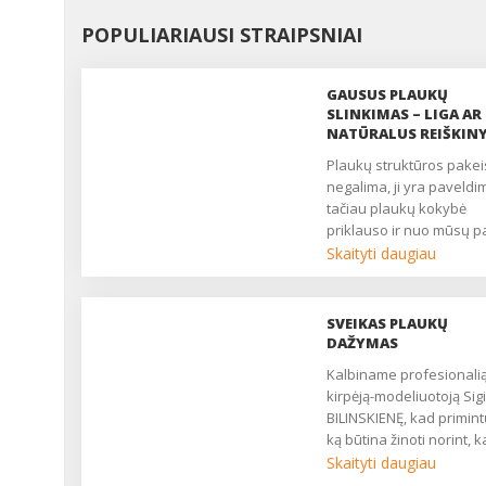
POPULIARIAUSI STRAIPSNIAI
GAUSUS PLAUKŲ
SLINKIMAS – LIGA AR
NATŪRALUS REIŠKIN
Plaukų struktūros pakeisti
negalima, ji yra paveldi
tačiau plaukų kokybė
priklauso ir nuo mūsų p
požiūrio į juos....
Skaityti daugiau
SVEIKAS PLAUKŲ
DAŽYMAS
Kalbiname profesionalią
kirpėją-modeliuotoją Sigi
BILINSKIENĘ, kad primint
ką būtina žinoti norint, 
plaukų dažymas būtų
Skaityti daugiau
sėkmingas....