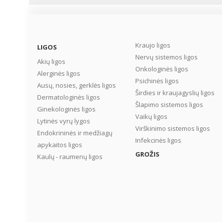
Kraujo ligos
LIGOS
Nervų sistemos ligos
Akių ligos
Onkologinės ligos
Alerginės ligos
Psichinės ligos
Ausų, nosies, gerklės ligos
Širdies ir kraujagyslių ligos
Dermatologinės ligos
Šlapimo sistemos ligos
Ginekologinės ligos
Vaikų ligos
Lytinės vyrų lygos
Virškinimo sistemos ligos
Endokrininės ir medžiagų
Infekcinės ligos
apykaitos ligos
GROŽIS
Kaulų - raumenų ligos