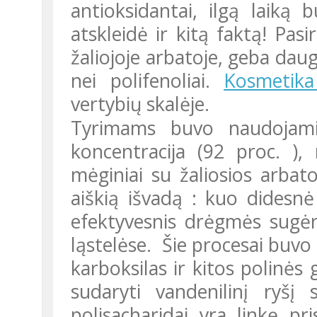
antioksidantai, ilgą laiką
atskleidė ir kitą faktą! Pasi
žaliojoje arbatoje, geba daug
nei polifenoliai.
Kosmetika
vertybių skalėje.
Tyrimams buvo naudojami mėginiai su didele polisacharidų
koncentracija (92 proc. ),
mėginiai su žaliosios arbato
aiškią išvadą : kuo didesnė
efektyvesnis drėgmės sugėr
ląstelėse. Šie procesai buvo 
karboksilas ir kitos polinės
sudaryti vandenilinį ryšį
polisacharidai yra linkę pr