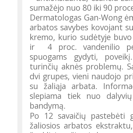
sumažėjo nuo 80 iki 90 proc
Dermatologas Gan-Wong ėmėsi dar nuodugniau tyrinėti žaliosios
arbatos savybes kovojant s
kremo, kurio sudėtyje buvo 
ir 4 proc. vandenilio per
spuogams gydyti, poveikį
turinčių aknės problemų. Sav
dvi grupes, vieni naudojo pr
su žaliąja arbata. Informa
slepiama tiek nuo dalyvių
bandymą.
Po 12 savaičių pastebėti grupės, kuri naudojo priemones su
žaliosios arbatos ekstraktu