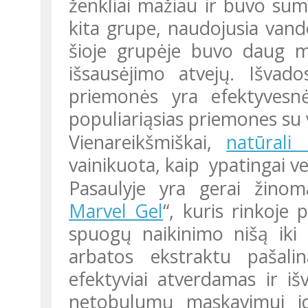
ženkliai mažiau ir buvo su
kita grupe, naudojusia vand
šioje grupėje buvo daug ma
išsausėjimo atvejų. Išvado
priemonės yra efektyvesn
populiariąsias priemones su
Vienareikšmiškai,
natūrali
vainikuota, kaip ypatingai v
Pasaulyje yra gerai žino
Marvel Gel
“, kuris rinkoje
spuogų naikinimo nišą iki š
arbatos ekstraktu pašali
efektyviai atverdamas ir i
netobulumų maskavimui id