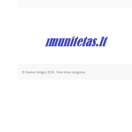
© Sveikas žmogus 2026. Visos teisės saugomos