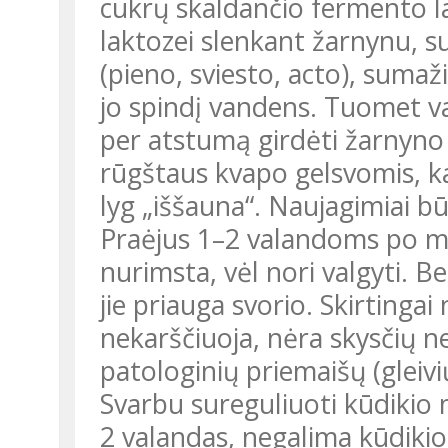
cukrų skaldančio fermento la
laktozei slenkant žarnynu, s
(pieno, sviesto, acto), sumaži
jo spindį vandens. Tuomet va
per atstumą girdėti žarnyno 
rūgštaus kvapo gelsvomis, k
lyg „iššauna“. Naujagimiai bū
Praėjus 1–2 valandoms po ma
nurimsta, vėl nori valgyti. 
jie priauga svorio. Skirtingai 
nekarščiuoja, nėra skysčių n
patologinių priemaišų (gleivių
Svarbu sureguliuoti kūdikio 
2 valandas, negalima kūdikio