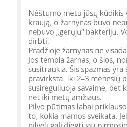
Nėštumo metu jūsų kūdikis visas maisto medžiagas gavo per
kraują, o žarnynas buvo nepri
nebuvo „gerųjų“ bakterijų. Vo
dirbti.
Pradžioje žarnynas ne visada
Jos tempia žarnas, o šios, no
susitraukia. Šis spazmas yra 
pravirksta. Iki 2–3 mėnesių 
susireguliuoja savaime, bet k
net iki metų amžiaus.
Pilvo pūtimas labai priklau
to, kokia mamos sveikata. Je
pilvelį gali diegti jau pirmo