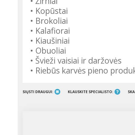
• Žirniai
• Kopūstai
• Brokoliai
• Kalafiorai
• Kiaušiniai
• Obuoliai
• Švieži vaisiai ir daržovės
• Riebūs karvės pieno produ
SIŲSTI DRAUGUI:
KLAUSKITE SPECIALISTO:
SKA