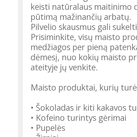
keisti natūralaus maitinimo d
pūtimą mažinančių arbatų.
Pilvelio skausmus gali sukelt
Prisiminkite, visų maisto pr
medžiagos per pieną patenka 
dėmesį, nuo kokių maisto prod
ateityje jų venkite.
Maisto produktai, kurių tur
• Šokoladas ir kiti kakavos t
• Kofeino turintys gėrimai
• Pupelės