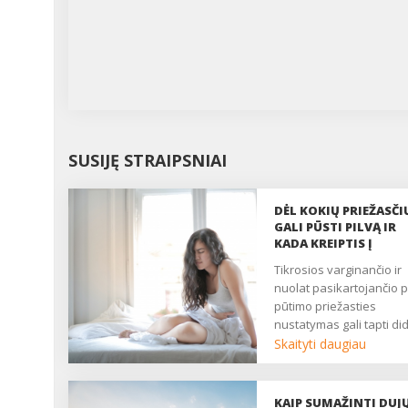
SUSIJĘ STRAIPSNIAI
DĖL KOKIŲ PRIEŽASČI
GALI PŪSTI PILVĄ IR
KADA KREIPTIS Į
GYDYTOJĄ?
Tikrosios varginančio ir
nuolat pasikartojančio p
pūtimo priežasties
nustatymas gali tapti did
iššūkiu, nes tai gana
Skaityti daugiau
nespecifiškas sveikatos
sutrikimas. Vis dėlto
dažniausiai pilvą pučia d
KAIP SUMAŽINTI DUJ