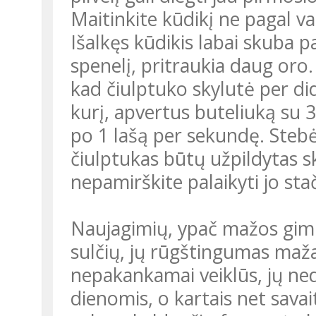
Maitinkite kūdikį ne pagal va
Išalkęs kūdikis labai skuba pa
spenelį, pritraukia daug oro. 
kad čiulptuko skylutė per did
kurį, apvertus buteliuką su 
po 1 lašą per sekundę. Stebėk
čiulptukas būtų užpildytas sk
nepamirškite palaikyti jo stač
Naujagimių, ypač mažos gimi
sulčių, jų rūgštingumas maž
nepakankamai veiklūs, jų n
dienomis, o kartais net sava