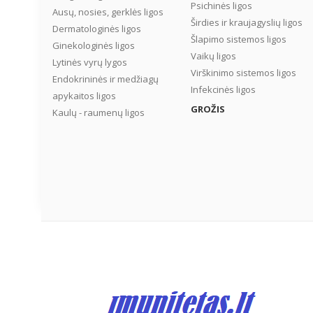
Psichinės ligos
mažiausiai kas ketvirtą
Ausų, nosies, gerklės ligos
Širdies ir kraujagyslių ligos
asmenį. Ką daryti, ką pil
Dermatologinės ligos
pūstų rečiau ir ne taip
Šlapimo sistemos ligos
Ginekologinės ligos
intensyviai? Kaip sumaži
Vaikų ligos
Lytinės vyrų lygos
dujų kaupimąsi žarnyne? 
Virškinimo sistemos ligos
Endokrininės ir medžiagų
Infekcinės ligos
apykaitos ligos
GROŽIS
Kaulų - raumenų ligos