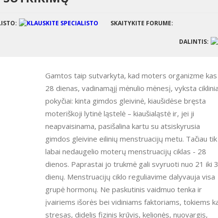
LISTO:
SKAITYKITE FORUME:
DALINTIS:
Gamtos taip sutvarkyta, kad moters organizme kas
28 dienas, vadinamąjį mėnulio mėnesį, vyksta ciklinia
pokyčiai: kinta gimdos gleivinė, kiaušidėse bręsta
moteriškoji lytinė ląstelė – kiaušialąstė ir, jei ji
neapvaisinama, pasišalina kartu su atsiskyrusia
gimdos gleivine eilinių menstruacijų metu. Tačiau tik
labai nedaugelio moterų menstruacijų ciklas - 28
dienos. Paprastai jo trukmė gali svyruoti nuo 21 iki 
dienų. Menstruacijų ciklo reguliavime dalyvauja visa
grupė hormonų. Ne paskutinis vaidmuo tenka ir
įvairiems išorės bei vidiniams faktoriams, tokiems k
stresas, didelis fizinis krūvis, kelionės, nuovargis,