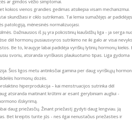
ozės ar gimdos vėžio simptomai.
et kokios vienos grandies gedimas atsiliepia visam mechanizmui.
tai skundžiasi ir ciklo sutrikimais. Tai lemia sumažėjęs ar padidėję
ės patologiją, mėnesinės normalizuojasi.
ilmės. Dažniausios iš jų yra policistinių kiaušidžių liga - ja serga nu
idėse dėl hormonų pusiausvyros sutrikimo ne iki galo ar visai nevyk
istos. Be to, kraujyje labai padidėja vyriškų lytinių hormonų kiekis.
jusiu svoriu, atsiranda vyriškasis plaukuotumo tipas. Liga gydoma
lazija. Šios ligos metu antinksčiai gamina per daug vyriškųjų hormo
edidelės hormonų dozės.
prolaktino hiperprodukcija – kai menstruacijos sutrinka dėl
aug atsiranda maitinant krūtimi ar esant gerybiniam augliui -
 hormono išskyrimą.
bai daug priežasčių. Žinant priežastį gydyti daug lengviau. Ją
 Bet kreiptis turite jūs - nes ilgai nenustačius priežasties ir