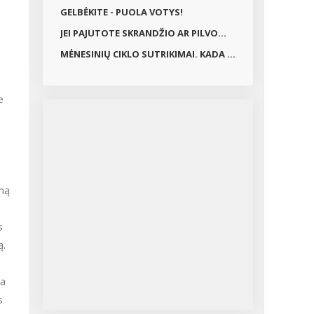
GELBĖKITE - PUOLA VOTYS!
JEI PAJUTOTE SKRANDŽIO AR PILVO...
MĖNESINIŲ CIKLO SUTRIKIMAI. KADA ...
e
imą
s
ą.
ma
s