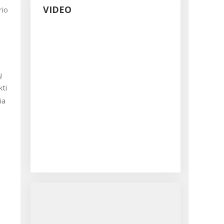
VIDEO
rio
ų
kti
ia