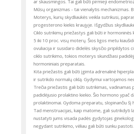
ar skausmingos. Tai gali būti pirmieji endometri
Mūsų organizmas - tai vienalytis mechanizmas. B
Moterys, kurių skydliaukės veikla sutrikusi, papras
progesterono kiekis kraujyje. Išgydžius skydliauk
Ciklo sutrikimų priežastys gali būti ir hormoninės k
5 iki 10 proc. visų moterų. Šios ligos metu kiauš
ovuliacija ir susidaro didelės skysčio pripildytos c
ciklo sutrikimo, tokios moterys skundžiasi padidė
hormoniniais preparatais.
Kita priežastis gali būti įgimta adrenalinė hiperp
ir sutrikdo normalų ciklą. Gydymui vartojamos n
Trečia priežastis gali būti sutrikimas, vadinamas 
padidėjusio prolaktino kiekio. Šio hormono ypač d
prolaktinomai. Gydoma preparatu, slopinančiu šį
Tad menstruacijas, kaip matome, gali sutrikdyti la
nustatyti jums visada padės gydytojas ginekologas.
negydant sutrikimo, vėliau gali būti sunku pastoti.