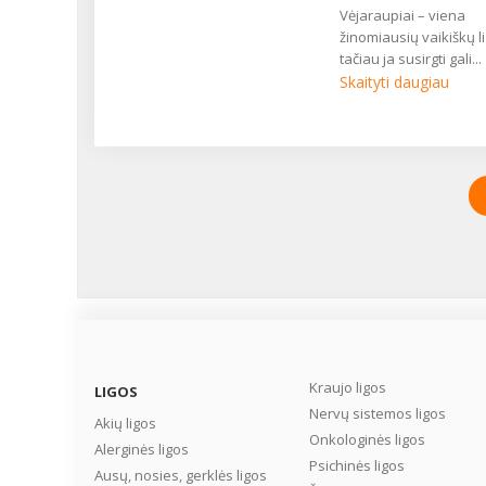
vėjaraupiai – viena
žinomiausių vaikiškų li
tačiau ja susirgti gali...
Skaityti daugiau
Kraujo ligos
LIGOS
Nervų sistemos ligos
Akių ligos
Onkologinės ligos
Alerginės ligos
Psichinės ligos
Ausų, nosies, gerklės ligos