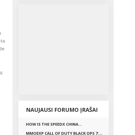
s
o
sta
 Be
nų
NAUJAUSI FORUMO ĮRAŠAI
HOW IS THE SPEEDX CHINA...
MMOEXP CALL OF DUTY BLACK OPS 7:...