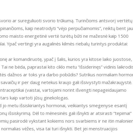
tsvorio ar sureguliuoti svorio trūkumą. Turinčioms antsvorį vertėtų
rūpinančioms, kaip neatrodyti “vėjo perpučiamomis”, reiktų bent jau
lgomo maisto energetinė vertė turėtų būti ne mažesnė kaip 1500
lai. Ypač vertingi yra augalinės kilmės riebalų turintys produktai:
ionę ar komandiruotę, ypač į šalis, kurios yra kitose laiko juostose,
ai ne bėda, paprastai kito ciklo metu “išsiderinęs” vidinis laikrodi
uotės dažnos ar toks yra darbo pobūdis? Sutrikus normaliam hormo
 savaičių ir per daug netekus kraujo gali išsivystyti mažakraujystė.
 kontraceptikai (vaistai, vartojami norint išvengti nepageidaujamo
atars kaip vartoti jūsų ginekologas.
ad jo metu išsiskiriantys hormonai, veikiantys smegenyse esantį
nų išsiskyrimą. Dėl to mėnesinės gali išnykti ar atsirasti “tepimai”
ožymių pasirodė vykstant kokiems nors svarbiems ir ne itin maloni
ormalias vėžes, visa tai turi išnykti. Bet jei menstruacijos