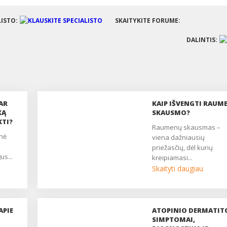
LISTO:
SKAITYKITE FORUME:
DALINTIS:
AR
KAIP IŠVENGTI RAUM
KĄ
SKAUSMO?
KTI?
raumenų skausmas –
viena dažniausių
priežasčių, dėl kurių
us...
kreipiamasi...
Skaityti daugiau
APIE
ATOPINIO DERMATIT
SIMPTOMAI,