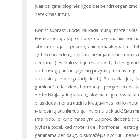
įvairios ginekologinės ligos bei bendri organizmo 
netekimas ir t.t.).
Norint suprasti, kodėl kai kada mūsų “moteriškasis laikrodis” sugenda, reikia nors truputį išmanyti, kaip jis veikia.
Menstruacijų ciklą formuoja du pagrindiniai ho
laboratorijoje” – posmegeninėje liaukoje. Tai – fo
ląstelių brendimą, bei liuteinizuojantis hormonas (L
ovuliacijai). Folikulo viduje esančios ląstelės ga
moteriškųjų antrinių lytinių požymių formavimąsi (
mėnesinių ciklo reguliacija ir t.t.). Po ovuliacijos, i
gaminančiu dar vieną hormoną – progesteroną. Jam
moteriškąją lytinę ląstelę, slopinami gimdos susit
prasideda menstruacinis kraujavimas, kurio metu ji
Mėnesinių sutrikimus gali nulemti tiek aukščiau m
Pasirodo, jei kūno masė yra 20 proc. didesnė ar 5-
įvyksta todėl, kad moteriškieji hormonai – estrog
gaminama per daug, o sumažėjus svoriui – nepaka