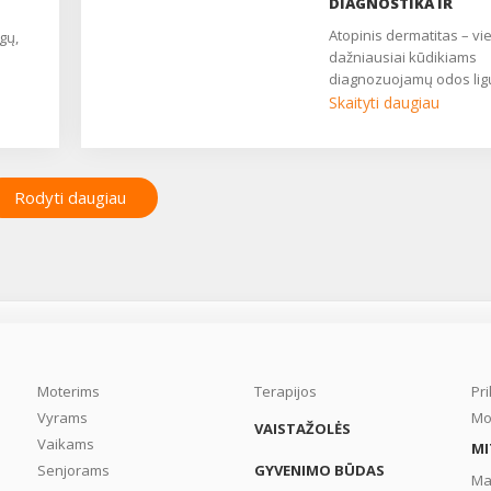
DIAGNOSTIKA IR
GYDYMAS
atopinis dermatitas – viena
gų,
dažniausiai kūdikiams
diagnozuojamų odos ligų.
Skaityti daugiau
Rodyti daugiau
Moterims
Terapijos
Pr
Vyrams
Mo
VAISTAŽOLĖS
Vaikams
MI
Senjorams
GYVENIMO BŪDAS
Ma