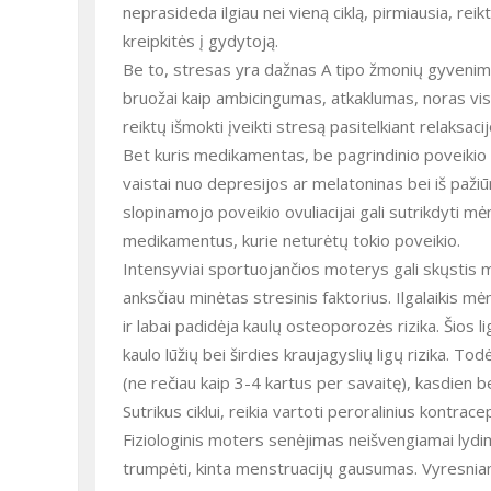
neprasideda ilgiau nei vieną ciklą, pirmiausia, reik
kreipkitės į gydytoją.
Be to, stresas yra dažnas A tipo žmonių gyvenim
bruožai kaip ambicingumas, atkaklumas, noras visa
reiktų išmokti įveikti stresą pasitelkiant relaksac
Bet kuris medikamentas, be pagrindinio poveikio li
vaistai nuo depresijos ar melatoninas bei iš pažiū
slopinamojo poveikio ovuliacijai gali sutrikdyti mėne
medikamentus, kurie neturėtų tokio poveikio.
Intensyviai sportuojančios moterys gali skųstis min
anksčiau minėtas stresinis faktorius. Ilgalaikis
ir labai padidėja kaulų osteoporozės rizika. Šios
kaulo lūžių bei širdies kraujagyslių ligų rizika. T
(ne rečiau kaip 3-4 kartus per savaitę), kasdien b
Sutrikus ciklui, reikia vartoti peroralinius kontrace
Fiziologinis moters senėjimas neišvengiamai lydi
trumpėti, kinta menstruacijų gausumas. Vyresnia