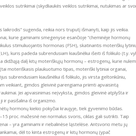
veiklos sutrikimai (skydliaukės veiklos sutrikimai, nutukimas ar svo
rmonai, kurie gaminami smegenyse esančioje “cheminėje hormonų
likulus stimuliuojantis hormonas (FSH), skatinantis moteriškų lytini
H), kuris padeda subrendusiam kiaušinėliui išeiti iš folikulo (t.y. vy
mina didžiąją dalį kitų moteriškųjų hormonų – estrogenų, kurie nulem
tai moteriškasis plaukuotumo tipas, moteriški lytiniai organai,
šėjus subrendusiam kiaušinėliui iš folikulo, jis virsta geltonkūniu,
 veikiant, gimdos gleivinė parengiama priimti apvaisintą
raukimai. Jei apvaisinimas neįvyksta, gimdos gleivinė atplyšta ir
 ir pasišalina iš organizmo.
inėtų hormonų kiekio pokyčiai kraujyje, tiek gyvenimo būdas.
15 proc. mažesnė nei normalus svoris, ciklas gali sutrikti. Taip
enai – yra gaminami ir riebalinėse ląstelėse. Antsvorio metu jų
nkamai, dėl to kinta estrogenų ir kitų hormonų (ypač