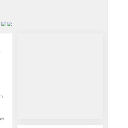
i
35
aip