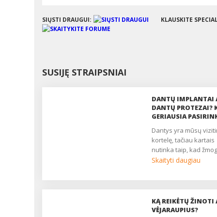
SIŲSTI DRAUGUI:
KLAUSKITE SPECIA
SUSIJĘ STRAIPSNIAI
DANTŲ IMPLANTAI 
DANTŲ PROTEZAI? 
GERIAUSIA PASIRIN
dantys yra mūsų vizitinė
kortelę, tačiau kartais
nutinka taip, kad žmog
Skaityti daugiau
KĄ REIKĖTŲ ŽINOTI 
VĖJARAUPIUS?