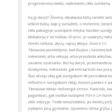
progesterono) kiekis, nulemiantis ciklo sutrikimą.
Ką gi daryti? Žinoma, idealiausia būtų netekti an
ieškoti būdų, kaip jį sumažinti, o moterims, besi
ciklo pabaigoje susirūpinti mityba: kasdien suva
kilokalorijų ir ne mažiau 20 proc. jo sudarytų rieba
žemės riešutai, alyvų, rapsų aliejus, žuvis ir t.t.
Tikriausiai pastebėjote, kad išvykus į turistinę kel
mėnesinės arba vėluoja, arba prasideda anksčiau. T
savaime susitvarko. Bet ką daryti, jei komandir
išsiskyrimui, mėnesinės gali imti kartotis kas porą
Šiuo atveju ciklą gali sureguliuoti tik peroraliniai
nėštumo ir sureguliuoti ciklą), kuriuos paskirs ir p
Tikriausiai niekas neišvengia streso. Pasirodo, k
pagumburį, gali visiškai nuslopinti FSH ir LH hormo
ciklo viduryje. Todėl nenustebkite, jei minėtų p
įvykiams jūsų gyvenime. Gyvenimo ritmui grįžus į n