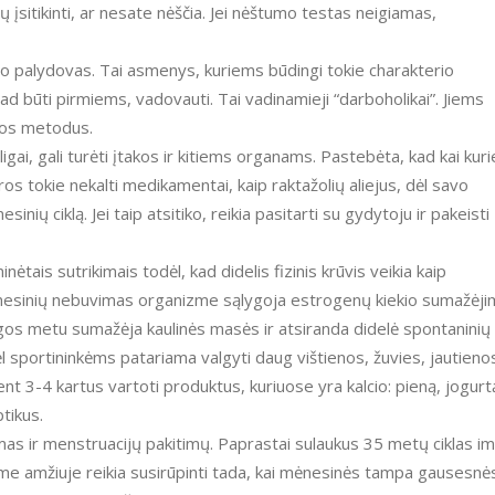
tų įsitikinti, ar nesate nėščia. Jei nėštumo testas neigiamas,
o palydovas. Tai asmenys, kuriems būdingi tokie charakterio
d būti pirmiems, vadovauti. Tai vadinamieji “darboholikai”. Jiems
ijos metodus.
gai, gali turėti įtakos ir kitiems organams. Pastebėta, kad kai kuri
ros tokie nekalti medikamentai, kaip raktažolių aliejus, dėl savo
sinių ciklą. Jei taip atsitiko, reikia pasitarti su gydytoju ir pakeisti
ėtais sutrikimais todėl, kad didelis fizinis krūvis veikia kaip
 mėnesinių nebuvimas organizme sąlygoja estrogenų kiekio sumažėj
 ligos metu sumažėja kaulinės masės ir atsiranda didelė spontaninių
odėl sportininkėms patariama valgyti daug vištienos, žuvies, jautieno
ent 3-4 kartus vartoti produktus, kuriuose yra kalcio: pieną, jogurt
ptikus.
mas ir menstruacijų pakitimų. Paprastai sulaukus 35 metų ciklas i
me amžiuje reikia susirūpinti tada, kai mėnesinės tampa gausesnė