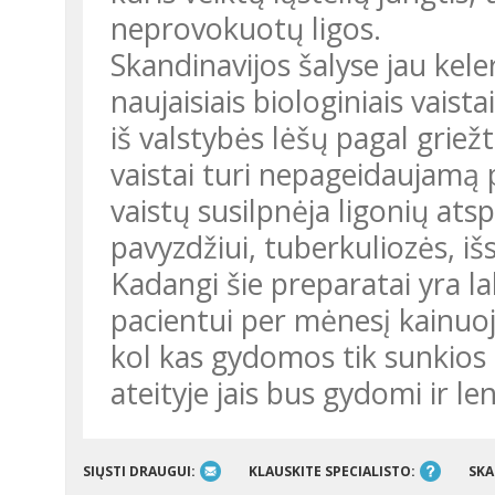
neprovokuotų ligos.
Skandinavijos šalyse jau kele
naujaisiais biologiniais vai
iš valstybės lėšų pagal griežtu
vaistai turi nepageidaujamą 
vaistų susilpnėja ligonių ats
pavyzdžiui, tuberkuliozės, iš
Kadangi šie preparatai yra l
pacientui per mėnesį kainuoja
kol kas gydomos tik sunkios 
ateityje jais bus gydomi ir le
SIŲSTI DRAUGUI:
KLAUSKITE SPECIALISTO:
SKA