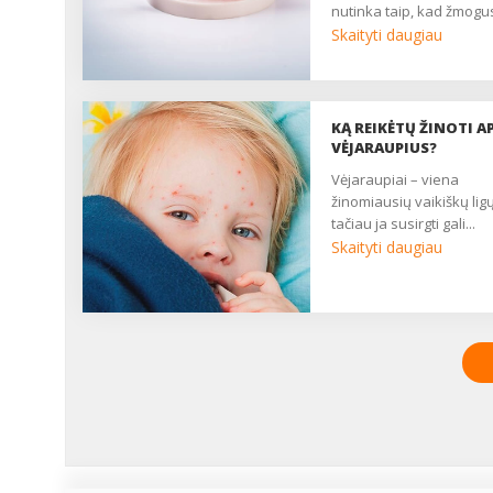
nutinka taip, kad žmogus
Skaityti daugiau
KĄ REIKĖTŲ ŽINOTI AP
VĖJARAUPIUS?
vėjaraupiai – viena
žinomiausių vaikiškų ligų
tačiau ja susirgti gali...
Skaityti daugiau