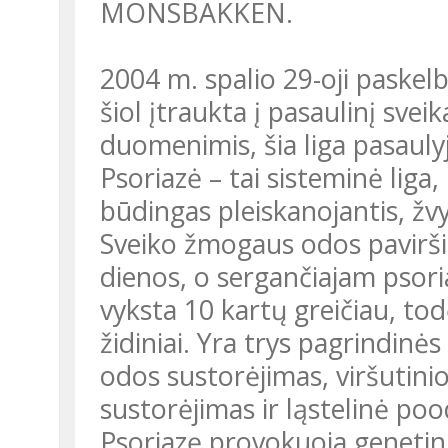
MONSBAKKEN.
2004 m. spalio 29-oji paskelbta pasauline Psoriazės diena, ji nuo
šiol įtraukta į pasaulinį sve
duomenimis, šia liga pasauly
Psoriazė – tai sisteminė liga,
būdingas pleiskanojantis, ž
Sveiko žmogaus odos paviršin
dienos, o sergančiajam psor
vyksta 10 kartų greičiau, to
židiniai. Yra trys pagrindinė
odos sustorėjimas, viršutini
sustorėjimas ir ląstelinė pood
Psoriazę provokuoja genetini