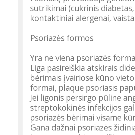
sutrikimai (cukrinis diabetas,
kontaktiniai alergenai, vaist
Psoriazės formos
Yra ne viena psoriazės forma
Liga pasireiškia atskirais did
bėrimais įvairiose kūno vieto
formai, plaque psoriasis papul
Jei ligonis persirgo pūline a
streptokokinės infekcijos gali 
psoriazės bėrimai visame kū
Gana dažnai psoriazės židiniai