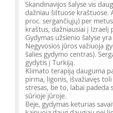
Skandinavijos šalyse vis dau
dažniau šiltuose kraštuose. 
proc. sergančiųjų) per metus 
kraštus, dažniausiai į Izraelį
Gydymas užsienio šalyse yra 
Negyvosios jūros važiuoja gydy
šalies gydymo centras). Serga
gydytis į Turkiją.
Klimato terapiją dauguma pac
pirma, ligonis, išvažiavęs to
stresas, be to, labai paded
sūrioje jūroje.
Beje, gydymas keturias savait
kainuoja daug daugiau nei lig