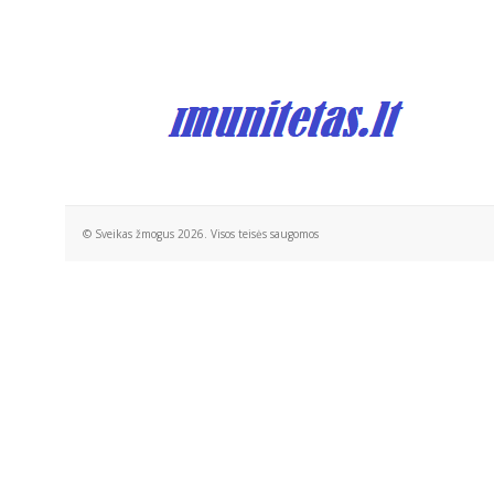
© Sveikas žmogus 2026. Visos teisės saugomos