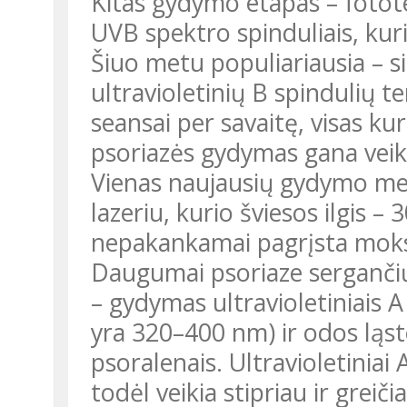
Kitas gydymo etapas – fotote
UVB spektro spinduliais, kur
Šiuo metu populiariausia – 
ultravioletinių B spindulių te
seansai per savaitę, visas ku
psoriazės gydymas gana vei
Vienas naujausių gydymo me
lazeriu, kurio šviesos ilgis –
nepakankamai pagrįsta moksli
Daugumai psoriaze sergančių
– gydymas ultravioletiniais A 
yra 320–400 nm) ir odos ląst
psoralenais. Ultravioletiniai 
todėl veikia stipriau ir greiči