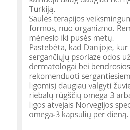
Turkiją.
Saulės terapijos veiksmingum
formos, nuo organizmo. Remis
mėnesio iki pusės metų.
Pastebėta, kad Danijoje, kur
sergančiųjų psoriaze odos už
dermatologai bei bendrosios
rekomenduoti sergantiesiems 
ligomis) daugiau valgyti žuv
riebalų rūgščių omega-3 arba 
ligos atvejais Norvegijos spec
omega-3 kapsulių per dieną.