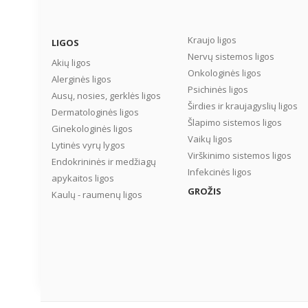
Kraujo ligos
LIGOS
Nervų sistemos ligos
Akių ligos
Onkologinės ligos
Alerginės ligos
Psichinės ligos
Ausų, nosies, gerklės ligos
Širdies ir kraujagyslių ligos
Dermatologinės ligos
Šlapimo sistemos ligos
Ginekologinės ligos
Vaikų ligos
Lytinės vyrų lygos
Virškinimo sistemos ligos
Endokrininės ir medžiagų
Infekcinės ligos
apykaitos ligos
GROŽIS
Kaulų - raumenų ligos