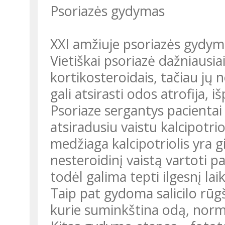
Psoriazės gydymas
XXI amžiuje psoriazės gydyma
Vietiškai psoriazė dažniaus
kortikosteroidais, tačiau jų
gali atsirasti odos atrofija, i
Psoriaze sergantys pacientai
atsiradusiu vaistu kalcipotrio
medžiaga kalcipotriolis yra g
nesteroidinį vaistą vartoti p
todėl galima tepti ilgesnį lai
Taip pat gydoma salicilo rūgš
kurie suminkština odą, norma