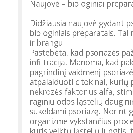
Naujovė – biologiniai prepar
Didžiausia naujovė gydant p
biologiniais preparatais. Tai
ir brangu.
Pastebėta, kad psoriazės paž
infiltracija. Manoma, kad pak
pagrindinį vaidmenį psoriazės
atpalaiduoti citokinai, kurių
nekrozės faktorius alfa, stim
raginių odos ląstelių daugini
sukeldami psoriazę. Norint gyd
organizme vykstančius proces
kuris veiktų ląstelių jungtis, 