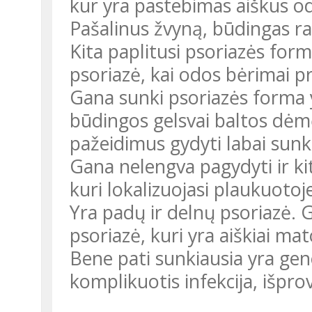
kur yra pastebimas aiškus od
Pašalinus žvyną, būdingas ras
Kita paplitusi psoriazės for
psoriazė, kai odos bėrimai 
Gana sunki psoriazės forma 
būdingos gelsvai baltos dėm
pažeidimus gydyti labai sunku
Gana nelengva pagydyti ir kit
kuri lokalizuojasi plaukuotoje
Yra padų ir delnų psoriazė. 
psoriazė, kuri yra aiškiai ma
Bene pati sunkiausia yra gen
komplikuotis infekcija, išpr