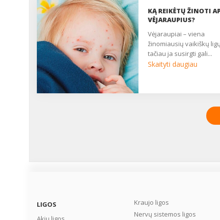
KĄ REIKĖTŲ ŽINOTI AP
VĖJARAUPIUS?
vėjaraupiai – viena
žinomiausių vaikiškų ligų
tačiau ja susirgti gali...
Skaityti daugiau
Kraujo ligos
LIGOS
Nervų sistemos ligos
Akių ligos