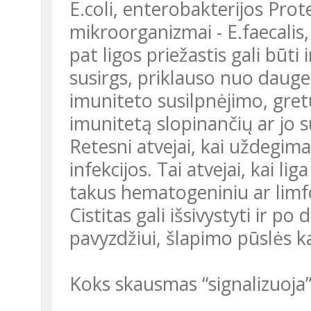
E.coli, enterobakterijos Prot
mikroorganizmai - E.faecalis
pat ligos priežastis gali būti
susirgs, priklauso nuo dauge
imuniteto susilpnėjimo, gretu
imunitetą slopinančių ar jo 
Retesni atvejai, kai uždegima
infekcijos. Tai atvejai, kai li
takus hematogeniniu ar limfog
Cistitas gali išsivystyti ir 
pavyzdžiui, šlapimo pūslės k
Koks skausmas “signalizuoja” 