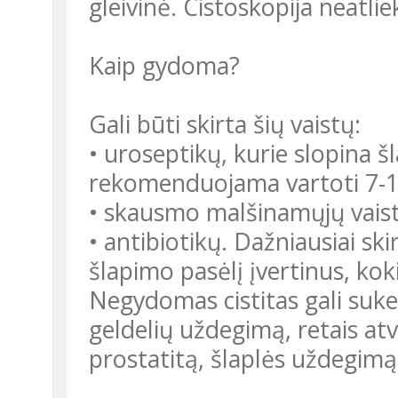
gleivinė. Cistoskopija neatli
Kaip gydoma?
Gali būti skirta šių vaistų:
• uroseptikų, kurie slopina š
rekomenduojama vartoti 7-1
• skausmo malšinamųjų vaist
• antibiotikų. Dažniausiai sk
šlapimo pasėlį įvertinus, ko
Negydomas cistitas gali suke
geldelių uždegimą, retais a
prostatitą, šlaplės uždegimą