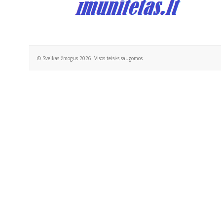
© Sveikas žmogus 2026. Visos teisės saugomos