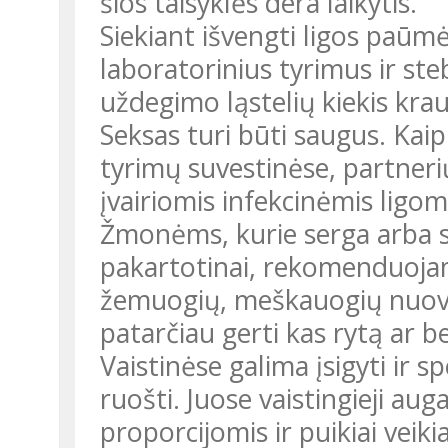
šios taisyklės dera laikytis.
Siekiant išvengti ligos paūmė
laboratorinius tyrimus ir st
uždegimo ląstelių kiekis krauj
Seksas turi būti saugus. Ka
tyrimų suvestinėse, partneri
įvairiomis infekcinėmis ligom
Žmonėms, kurie serga arba sir
pakartotinai, rekomenduojam
žemuogių, meškauogių nuovirų
patarčiau gerti kas rytą ar be
Vaistinėse galima įsigyti ir s
ruošti. Juose vaistingieji au
proporcijomis ir puikiai veik