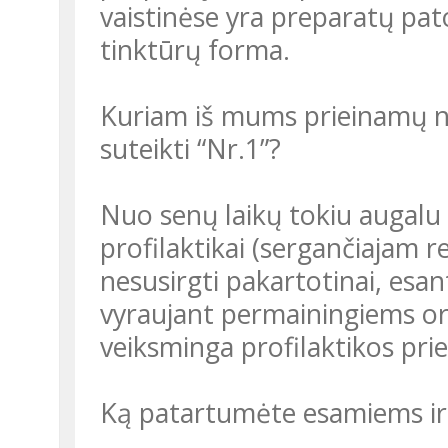
vaistinėse yra preparatų pato
tinktūrų forma.
Kuriam iš mums prieinamų n
suteikti “Nr.1”?
Nuo senų laikų tokiu augalu
profilaktikai (sergančiajam r
nesusirgti pakartotinai, esan
vyraujant permainingiems or
veiksminga profilaktikos pr
Ką patartumėte esamiems ir