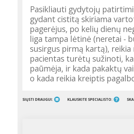
Pasikliauti gydytojų patirtimi
gydant cistitą skiriama varto
pagerėjus, po kelių dienų ne
liga tampa lėtinė (neretai -
susirgus pirmą kartą), reiki
pacientas turėtų sužinoti, kaip
paūmėja, ir kada pakaktų vais
o kada reikia kreiptis pagalbo
SIŲSTI DRAUGUI:
KLAUSKITE SPECIALISTO:
SKA