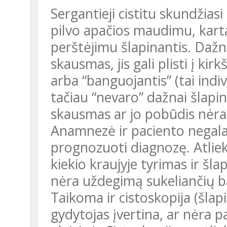
Sergantieji cistitu skundžiasi
pilvo apačios maudimu, karta
perštėjimu šlapinantis. Dažn
skausmas, jis gali plisti į kir
arba “banguojantis” (tai ind
tačiau “nevaro” dažnai šlapint
skausmas ar jo pobūdis nėra 
Anamnezė ir paciento negal
prognozuoti diagnozę. Atliek
kiekio kraujyje tyrimas ir šla
nėra uždegimą sukeliančių ba
Taikoma ir cistoskopija (šla
gydytojas įvertina, ar nėra 