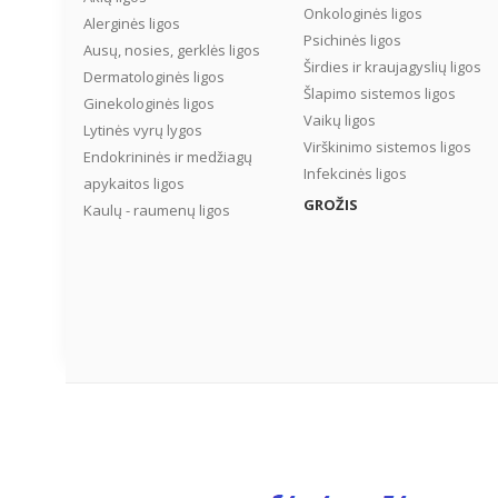
Onkologinės ligos
Alerginės ligos
Psichinės ligos
Ausų, nosies, gerklės ligos
Širdies ir kraujagyslių ligos
Dermatologinės ligos
Šlapimo sistemos ligos
Ginekologinės ligos
Vaikų ligos
Lytinės vyrų lygos
Virškinimo sistemos ligos
Endokrininės ir medžiagų
Infekcinės ligos
apykaitos ligos
GROŽIS
Kaulų - raumenų ligos