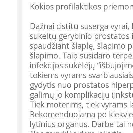
Kokios profilaktikos priem
Dažnai cistitu suserga vyrai,
sukeltų gerybinio prostatos i
spaudžiant šlaplę, šlapimo p
šlapimo. Taip susidaro terp
infekcijos sukėlėjų “išbujojim
tokiems vyrams svarbiausiais 
gydytis nuo prostatos hiperpla
galimų jo komplikacijų (inks
Tiek moterims, tiek vyrams l
Rekomenduojama po kiekvieno
lytinius organus. Darbe tai 