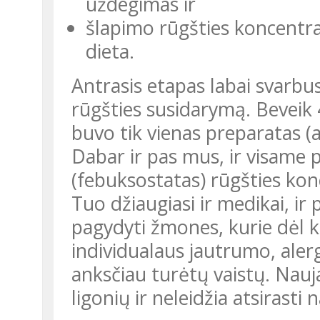
uždegimas ir
šlapimo rūgšties koncentrac
dieta.
Antrasis etapas labai svarbus, nes iš esmės mažina šlapimo
rūgšties susidarymą. Beveik
buvo tik vienas preparatas (al
Dabar ir pas mus, ir visame p
(febuksostatas) rūgšties kon
Tuo džiaugiasi ir medikai, ir 
pagydyti žmones, kurie dėl ko
individualaus jautrumo, alerg
anksčiau turėtų vaistų. Nau
ligonių ir neleidžia atsirasti