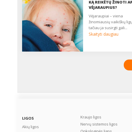
KĄ REIKĖTŲ ŽINOTI AP
VĖJARAUPIUS?
vėjaraupiai – viena
žinomiausių vaikiškų ligų
tačiau ja susirgti gali...
Skaityti daugiau
Kraujo ligos
LIGOS
Nervų sistemos ligos
Akių ligos
Onkologinės ligos