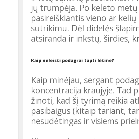
jų trumpėja. Po keleto metų 
pasireiškiantis vieno ar keli
sutrikimu. Dėl didelės šlapim
atsiranda ir inkstų, širdies, 
Kaip neleisti podagrai tapti lėtine?
Kaip minėjau, sergant podag
koncentracija kraujyje. Tad pi
žinoti, kad šį tyrimą reikia a
pasibaigus (kitaip tariant, ta
nesudėtingas ir visiems prie