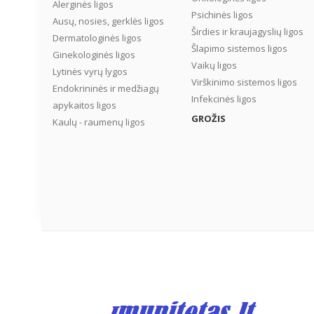
Alerginės ligos
Psichinės ligos
Ausų, nosies, gerklės ligos
Širdies ir kraujagyslių ligos
Dermatologinės ligos
Šlapimo sistemos ligos
Ginekologinės ligos
Vaikų ligos
Lytinės vyrų lygos
Virškinimo sistemos ligos
Endokrininės ir medžiagų
Infekcinės ligos
apykaitos ligos
GROŽIS
Kaulų - raumenų ligos