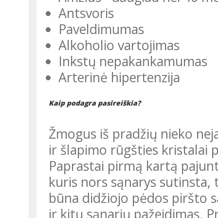
Antsvoris
Paveldimumas
Alkoholio vartojimas
Inkstų nepakankamumas
Arterinė hipertenzija
Kaip podagra pasireiškia?
Žmogus iš pradžių nieko nejau
ir šlapimo rūgšties kristalai
Paprastai pirmą kartą pajunta
kuris nors sąnarys sutinsta,
būna didžiojo pėdos piršto s
ir kitų sąnarių pažeidimas. Pr