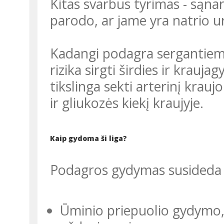
Kitas svarbus tyrimas - sąnar
parodo, ar jame yra natrio ur
Kadangi podagra sergantiem
rizika sirgti širdies ir krauja
tikslinga sekti arterinį krau
ir gliukozės kiekį kraujyje.
Kaip gydoma ši liga?
Podagros gydymas susideda i
Ūminio priepuolio gydymo,