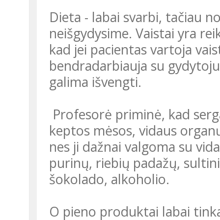
Dieta - labai svarbi, tačiau 
neišgydysime. Vaistai yra rei
kad jei pacientas vartoja vaist
bendradarbiauja su gydytoju
galima išvengti.
Profesorė priminė, kad serga
keptos mėsos, vidaus organų 
nes ji dažnai valgoma su vid
purinų, riebių padažų, sulti
šokolado, alkoholio.
O pieno produktai labai tink