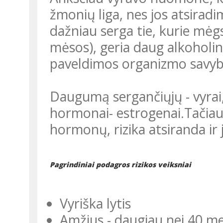
žmonių liga, nes jos atsiradi
dažniau serga tie, kurie mėg
mėsos), geria daug alkoholi
paveldimos organizmo savyb
Daugumą sergančiųjų - vyrai
hormonai- estrogenai.Tačia
hormonų, rizika atsiranda ir
Pagrindiniai podagros rizikos veiksniai
Vyriška lytis
Amžius - daugiau nei 40 m