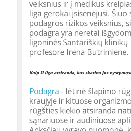
veiksnius ir į medikus kreipi
liga gerokai įsisenėjusi. Šiuo
podagros rizikos veiksnius, 
podagra yra neretai išgydoma
ligoninės Santariškių klinik
profesore Irena Butrimiene.
Kaip ši liga atsiranda, kas skatina jos vystymąs
Podagra
- lėtinė šlapimo rūg
kraujyje ir kituose organizm
rūgšties kiekio atsiranda nat
sąnariuose ir audiniuose apl
Anksčiau vyravo nuomonė, k