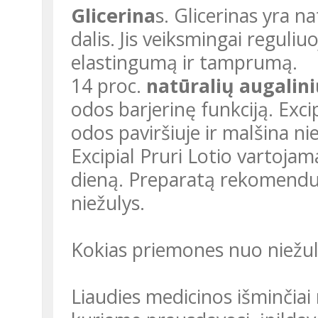
Glicerina
s. Glicerinas yra n
dalis. Jis veiksmingai reguli
elastingumą ir tamprumą.
14 proc.
natūralių augalini
odos barjerinę funkciją. Excip
odos paviršiuje ir malšina nie
Excipial Pruri Lotio vartojam
dieną. Preparatą rekomenduoj
niežulys.
Kokias priemones nuo niežul
Liaudies medicinos išminčiai 