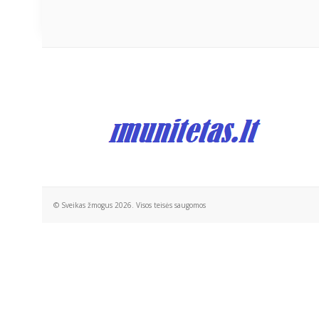
© Sveikas žmogus 2026. Visos teisės saugomos