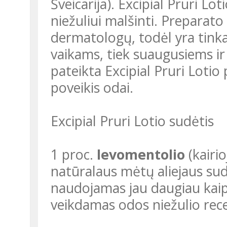
Šveicarija). Excipial Pruri Lo
niežuliui malšinti. Preparat
dermatologų, todėl yra tinkam
vaikams, tiek suaugusiems i
pateikta Excipial Pruri Loti
poveikis odai.
Excipial Pruri Lotio sudėtis
1 proc.
levomentolio
(kairi
natūralaus mėtų aliejaus sud
naudojamas jau daugiau kai
veikdamas odos niežulio recep