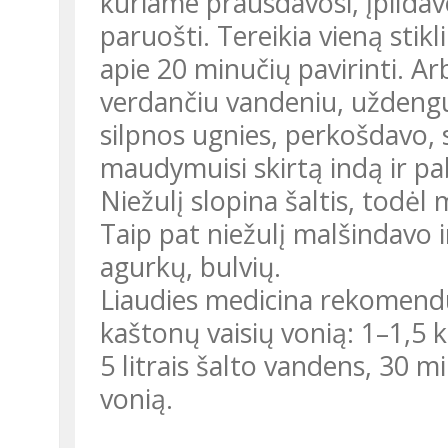
kuriame prausdavosi, įpildav
paruošti. Tereikia vieną stikl
apie 20 minučių pavirinti. Ar
verdančiu vandeniu, uždengu
silpnos ugnies, perkošdavo, 
maudymuisi skirtą indą ir p
Niežulį slopina šaltis, tod
Taip pat niežulį malšindavo i
agurkų, bulvių.
Liaudies medicina rekomendu
kaštonų vaisių vonią: 1–1,5 
5 litrais šalto vandens, 30 min
vonią.