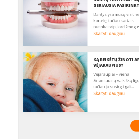
GERIAUSIA PASIRINKT
dantys yra mūsų vizitinė
kortelę, tačiau kartais
nutinka taip, kad žmogus
Skaityti daugiau
KĄ REIKĖTŲ ŽINOTI AP
VĖJARAUPIUS?
vėjaraupiai – viena
žinomiausių vaikiškų ligų
tačiau ja susirgti gali...
Skaityti daugiau