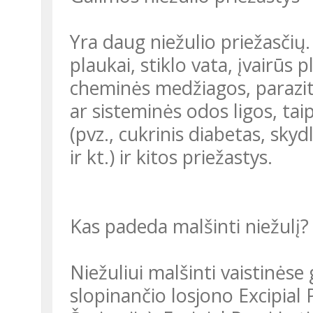
Yra daug niežulio priežasčių. J
plaukai, stiklo vata, įvairūs 
cheminės medžiagos, parazi
ar sisteminės odos ligos, tai
(pvz., cukrinis diabetas, skyd
ir kt.) ir kitos priežastys.
Kas padeda malšinti niežulį?
Niežuliui malšinti vaistinėse
slopinančio losjono Excipial 