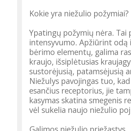
Kokie yra niežulio požymiai?
Ypatingų požymių nėra. Tai 
intensyvumo. Apžiūrint odą i
bėrimo elementų, galima rast
kraujo, išsiplėtusias kraujagy
sustorėjusią, patamsėjusią a
Niežulys pavojingas tuo, kad
esančius receptorius, jie tam
kasymas skatina smegenis reagu
vėl sukelia naujo niežulio poj
Galimos niežulio priežastys