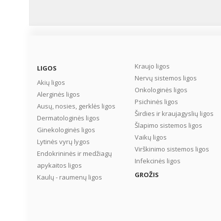
Kraujo ligos
LIGOS
Nervų sistemos ligos
Akių ligos
Onkologinės ligos
Alerginės ligos
Psichinės ligos
Ausų, nosies, gerklės ligos
Širdies ir kraujagyslių ligos
Dermatologinės ligos
Šlapimo sistemos ligos
Ginekologinės ligos
Vaikų ligos
Lytinės vyrų lygos
Virškinimo sistemos ligos
Endokrininės ir medžiagų
Infekcinės ligos
apykaitos ligos
GROŽIS
Kaulų - raumenų ligos