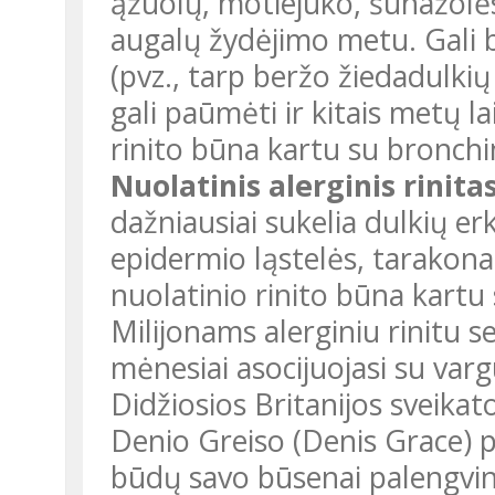
ąžuolų, motiejuko, šunažolės
augalų žydėjimo metu. Gali bū
(pvz., tarp beržo žiedadulkių
gali paūmėti ir kitais metų la
rinito būna kartu su bronch
Nuolatinis alerginis rinita
dažniausiai sukelia dulkių er
epidermio ląstelės, tarakonai
nuolatinio rinito būna kartu
Milijonams alerginiu rinitu 
mėnesiai asocijuojasi su varg
Didžiosios Britanijos sveikat
Denio Greiso (Denis Grace) pa
būdų savo būsenai palengvint