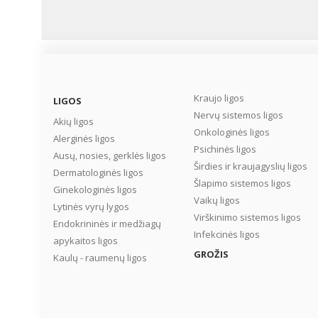
Kraujo ligos
LIGOS
Nervų sistemos ligos
Akių ligos
Onkologinės ligos
Alerginės ligos
Psichinės ligos
Ausų, nosies, gerklės ligos
Širdies ir kraujagyslių ligos
Dermatologinės ligos
Šlapimo sistemos ligos
Ginekologinės ligos
Vaikų ligos
Lytinės vyrų lygos
Virškinimo sistemos ligos
Endokrininės ir medžiagų
Infekcinės ligos
apykaitos ligos
GROŽIS
Kaulų - raumenų ligos