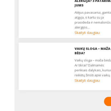
ALERGIJA? 3 PATARIM
JUMS
atėjus pavasariui, gamta
atgyja, o kartu su ja
prasideda ir nemalonūs
alergijos...
Skaityti daugiau
VAIKŲ SLOGA – MAŽA
BĖDA?
Vaikų sloga – maža bėda?
Ar tikrai? Dalinamės
penkiais dalykais, kuriu
reikėtų žinoti apie vaikų
slogą. Galbūt jie padės
Skaityti daugiau
pakeisti Jūsų nuomonę,
vaikų sloga nėra jau tok
maža bėda, kaip gali
pasirodyti iš pirmo žvilgs
...