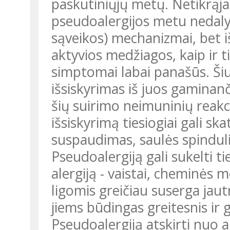
paskutiniųjų metų. Netikrąja 
pseudoalergijos metu nedalyv
sąveikos) mechanizmai, bet i
aktyvios medžiagos, kaip ir t
simptomai labai panašūs. Šiu
išsiskyrimas iš juos gaminanč
šių suirimo neimuninių reakci
išsiskyrimą tiesiogiai gali skat
suspaudimas, saulės spinduli
Pseudoalergiją gali sukelti tie
alergiją - vaistai, cheminės 
ligomis greičiau suserga ja
jiems būdingas greitesnis ir 
Pseudoalergiją atskirti nuo al