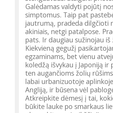
Galėdamas valdyti pojūtį nosi
simptomus. Taip pat pastebėja
jautrumą, pradeda dilgčioti n
akiniais, netgi patalpose. P
pats. Ir daugiau sužinojau iš
Kiekvieną gegužį pasikartoj
egzaminams, bet vienu atveju
koledžą išvykau į Japoniją ir
ten augančioms žolių rūšims
labai urbanizuotoje aplinkoj
Angliją, ir būsena vėl pablog
Atkreipkite dėmesį į tai, kok
būkite lauke po smarkaus lie