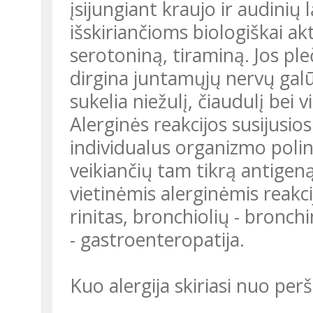
įsijungiant kraujo ir audinių
išskiriančioms biologiškai ak
serotoniną, tiraminą. Jos ple
dirgina juntamųjų nervų galūn
sukelia niežulį, čiaudulį bei 
Alerginės reakcijos susijusios
individualus organizmo polin
veikiančių tam tikrą antigeną.
vietinėmis alerginėmis reakci
rinitas, bronchiolių - bronc
- gastroenteropatija.
Kuo alergija skiriasi nuo per