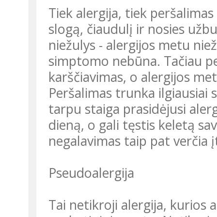
Tiek alergija, tiek peršalimas
slogą, čiaudulį ir nosies užb
niežulys - alergijos metu niež
simptomo nebūna. Tačiau per
karščiavimas, o alergijos me
Peršalimas trunka ilgiausiai
tarpu staiga prasidėjusi alergi
dieną, o gali tęstis keletą sa
negalavimas taip pat verčia įt
Pseudoalergija
Tai netikroji alergija, kurio