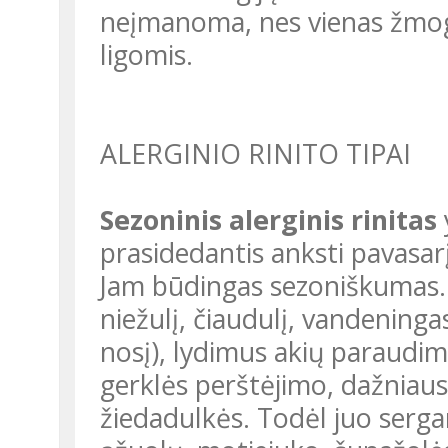
neįmanoma, nes vienas žmogu
ligomis.
ALERGINIO RINITO TIPAI
Sezoninis alerginis rinitas
prasidedantis anksti pavasarį
Jam būdingas sezoniškumas. 
niežulį, čiaudulį, vandeninga
nosį), lydimus akių paraudim
gerklės perštėjimo, dažniausi
žiedadulkės. Todėl juo serga