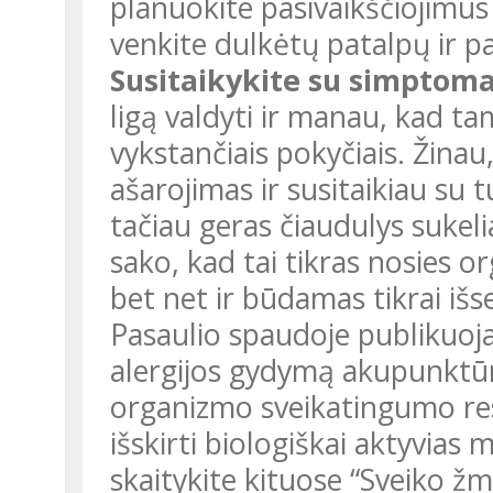
planuokite pasivaikščiojimus a
venkite dulkėtų patalpų ir pa
Susitaikykite su simptomai
ligą valdyti ir manau, kad t
vykstančiais pokyčiais. Žinau
ašarojimas ir susitaikiau su tu
tačiau geras čiaudulys sukeli
sako, kad tai tikras nosies o
bet net ir būdamas tikrai išs
Pasaulio spaudoje publikuoj
alergijos gydymą akupunktūra
organizmo sveikatingumo re
išskirti biologiškai aktyvias
skaitykite kituose “Sveiko 