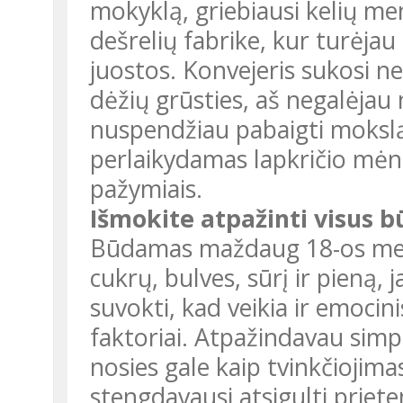
mokyklą, griebiausi kelių me
dešrelių fabrike, kur turėja
juostos. Konvejeris sukosi 
dėžių grūsties, aš negalėjau 
nuspendžiau pabaigti mokslą
perlaikydamas lapkričio mėnesį
pažymiais.
Išmokite atpažinti visus 
Būdamas maždaug 18-os met
cukrų, bulves, sūrį ir pieną, 
suvokti, kad veikia ir emocini
faktoriai. Atpažindavau simp
nosies gale kaip tvinkčiojima
stengdavausi atsigulti priete