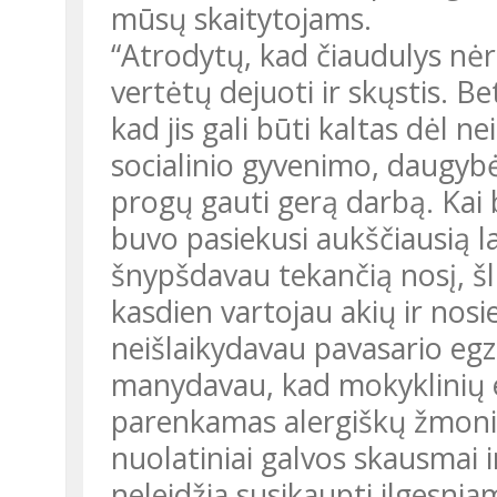
mūsų skaitytojams.
“Atrodytų, kad čiaudulys nėr
vertėtų dejuoti ir skųstis. B
kad jis gali būti kaltas dėl 
socialinio gyvenimo, daugybė
progų gauti gerą darbą. Kai 
buvo pasiekusi aukščiausią la
šnypšdavau tekančią nosį, šl
kasdien vartojau akių ir nosie
neišlaikydavau pavasario egz
manydavau, kad mokyklinių 
parenkamas alergiškų žmonių
nuolatiniai galvos skausmai 
neleidžia susikaupti ilgesnia