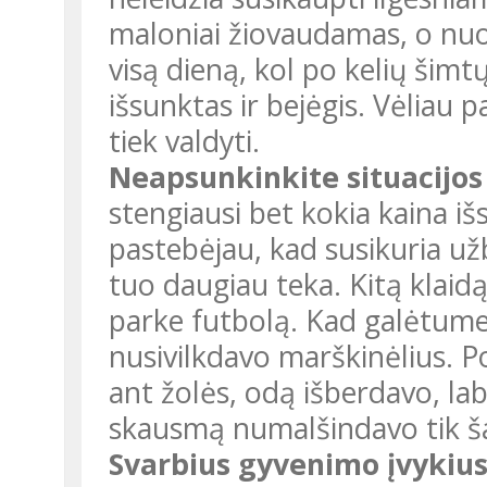
maloniai žiovaudamas, o nuo
visą dieną, kol po kelių šimt
išsunktas ir bejėgis. Vėliau 
tiek valdyti.
Neapsunkinkite situacijos
stengiausi bet kokia kaina išsi
pastebėjau, kad susikuria už
tuo daugiau teka. Kitą klai
parke futbolą. Kad galėtume
nusivilkdavo marškinėlius. P
ant žolės, odą išberdavo, lab
skausmą numalšindavo tik ša
Svarbius gyvenimo įvykius