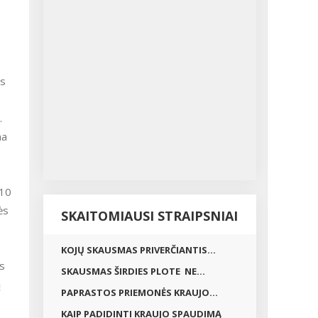
ės
.
na
–10
ės
SKAITOMIAUSI STRAIPSNIAI
KOJŲ SKAUSMAS PRIVERČIANTIS...
os
SKAUSMAS ŠIRDIES PLOTE NE...
ą
PAPRASTOS PRIEMONĖS KRAUJO...
KAIP PADIDINTI KRAUJO SPAUDIMĄ