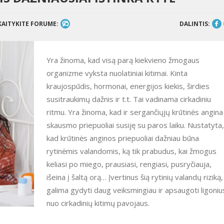
KAITYKITE FORUME:
DALINTIS:
Yra žinoma, kad visą parą kiekvieno žmogaus
organizme vyksta nuolatiniai kitimai. Kinta
kraujospūdis, hormonai, energijos kiekis, širdies
susitraukimų dažnis ir t.t. Tai vadinama cirkadiniu
ritmu. Yra žinoma, kad ir sergančiųjų krūtinės angina
skausmo priepuoliai susiję su paros laiku. Nustatyta,
kad krūtinės anginos priepuoliai dažniau būna
rytinėmis valandomis, ką tik prabudus, kai žmogus
keliasi po miego, prausiasi, rengiasi, pusryčiauja,
išeina į šaltą orą… Įvertinus šią rytinių valandų riziką,
galima gydyti daug veiksmingiau ir apsaugoti ligoniu
nuo cirkadinių kitimų pavojaus.