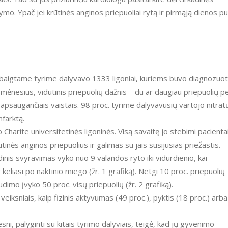
ydymo. Ypač jei krūtinės anginos priepuoliai rytą ir pirmąją dienos p
baigtame tyrime dalyvavo 1333 ligoniai, kuriems buvo diagnozuo
is mėnesius, vidutinis priepuolių dažnis – du ar daugiau priepuolių p
dį apsaugančiais vaistais. 98 proc. tyrime dalyvavusių vartojo nitrat
farktą.
 Charite universitetinės ligoninės. Visą savaitę jo stebimi pacienta
inės anginos priepuolius ir galimas su jais susijusias priežastis.
inis svyravimas vyko nuo 9 valandos ryto iki vidurdienio, kai
eliasi po naktinio miego (žr. 1 grafiką). Netgi 10 proc. priepuolių
dimo įvyko 50 proc. visų priepuolių (žr. 2 grafiką).
eiksniais, kaip fizinis aktyvumas (49 proc.), pyktis (18 proc.) arba
esni, palyginti su kitais tyrimo dalyviais, teigė, kad jų gyvenimo