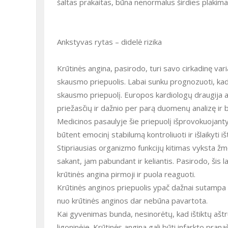
šaltas prakaitas, būna nenormalus širdies plakima
Ankstyvas rytas – didelė rizika
Krūtinės angina, pasirodo, turi savo cirkadinę varia
skausmo priepuolis. Labai sunku prognozuoti, kada 
skausmo priepuolį. Europos kardiologų draugija at
priežasčių ir dažnio per parą duomenų analizę ir b
Medicinos pasaulyje šie priepuolį išprovokuojantys
būtent emocinį stabilumą kontroliuoti ir išlaikyti iš
Stipriausias organizmo funkcijų kitimas vyksta žm
sakant, jam pabundant ir keliantis. Pasirodo, šis 
krūtinės angina pirmoji ir puola reaguoti.
Krūtinės anginos priepuolis ypač dažnai sutampa
nuo krūtinės anginos dar nebūna pavartota.
Kai gyvenimas bunda, nesinorėtų, kad ištiktų aštru
ligoninėje. Krūtinės angina gali būti infarkto prana