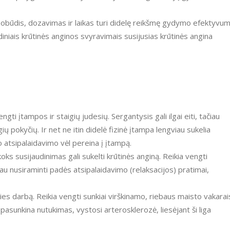
o pobūdis, dozavimas ir laikas turi didelę reikšmę gydymo efektyvum
diniais krūtinės anginos svyravimais susijusias krūtinės angina
ngti įtampos ir staigių judesių. Sergantysis gali ilgai eiti, tačiau
ų pokyčių. Ir net ne itin didelė fizinė įtampa lengviau sukelia
o atsipalaidavimo vėl pereina į įtampą.
koks susijaudinimas gali sukelti krūtinės anginą. Reikia vengti
iau nusiraminti padės atsipalaidavimo (relaksacijos) pratimai,
dies darbą. Reikia vengti sunkiai virškinamo, riebaus maisto vakarai
 pasunkina nutukimas, vystosi arterosklerozė, liesėjant ši liga