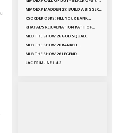
MMOEXP CALL OF DUTY BLACK OPS 7:...
MMOEXP MADDEN 27: BUILD A BIGGER...
ui
RSORDER OSRS: FILL YOUR BANK...
KHATAL'S REJUVENATION PATH OF...
MLB THE SHOW 26 GOD SQUAD...
MLB THE SHOW 26 RANKED...
MLB THE SHOW 26 LEGEND...
LAC TRIMLINE 1.4.2
s.