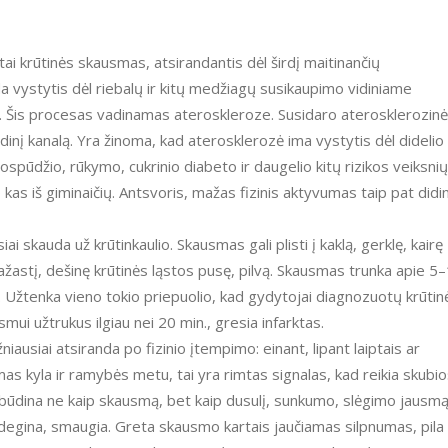
tai krūtinės skausmas, atsirandantis dėl širdį maitinančių
a vystytis dėl riebalų ir kitų medžiagų susikaupimo vidiniame
yje. Šis procesas vadinamas ateroskleroze. Susidaro aterosklerozin
vidinį kanalą. Yra žinoma, kad aterosklerozė ima vystytis dėl didelio
jospūdžio, rūkymo, cukrinio diabeto ir daugelio kitų rizikos veiksnių
 kas iš giminaičių. Antsvoris, mažas fizinis aktyvumas taip pat didi
 skauda už krūtinkaulio. Skausmas gali plisti į kaklą, gerklę, kairę
 pažastį, dešinę krūtinės ląstos pusę, pilvą. Skausmas trunka apie 5
. Užtenka vieno tokio priepuolio, kad gydytojai diagnozuotų krūtin
smui užtrukus ilgiau nei 20 min., gresia infarktas.
iausiai atsiranda po fizinio įtempimo: einant, lipant laiptais ar
as kyla ir ramybės metu, tai yra rimtas signalas, kad reikia skubi
būdina ne kaip skausmą, bet kaip dusulį, sunkumo, slėgimo jausm
a, degina, smaugia. Greta skausmo kartais jaučiamas silpnumas, pila