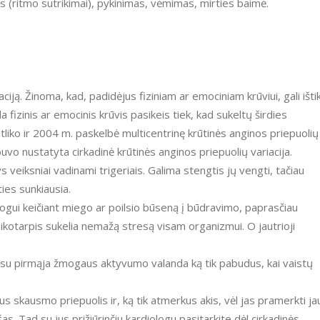
s (ritmo sutrikimai), pykinimas, vėmimas, mirties baimė.
ciją. Žinoma, kad, padidėjus fiziniam ar emociniam krūviui, gali ištik
fizinis ar emocinis krūvis pasikeis tiek, kad sukeltų širdies
liko ir 2004 m. paskelbė multicentrinę krūtinės anginos priepuolių
uvo nustatyta cirkadinė krūtinės anginos priepuolių variacija.
 veiksniai vadinami trigeriais. Galima stengtis jų vengti, tačiau
ties sunkiausia.
ogui keičiant miego ar poilsio būseną į būdravimo, paprasčiau
laikotarpis sukelia nemažą stresą visam organizmui. O jautrioji
 su pirmąja žmogaus aktyvumo valanda ką tik pabudus, kai vaistų
s skausmo priepuolis ir, ką tik atmerkus akis, vėl jas pramerkti ja
šas. Tad su jus prižiūrinčiu kardiologu pasitarkite dėl cirkadinės