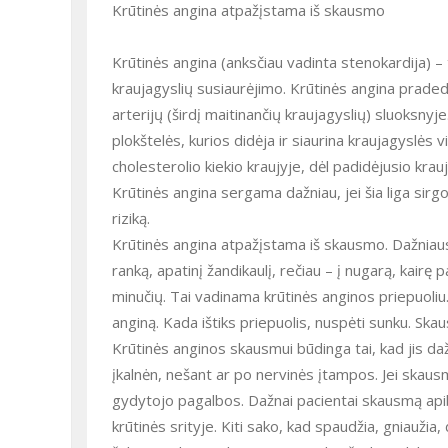
Krūtinės angina atpažįstama iš skausmo
Krūtinės angina (anksčiau vadinta stenokardija) – 
kraujagyslių susiaurėjimo. Krūtinės angina praded
arterijų (širdį maitinančių kraujagyslių) sluoksn
plokštelės, kurios didėja ir siaurina kraujagyslės 
cholesterolio kiekio kraujyje, dėl padidėjusio krau
Krūtinės angina sergama dažniau, jei šia liga sirgo
riziką.
Krūtinės angina atpažįstama iš skausmo. Dažniausiai
ranką, apatinį žandikaulį, rečiau – į nugarą, kairę
minučių. Tai vadinama krūtinės anginos priepuoliu
anginą. Kada ištiks priepuolis, nuspėti sunku. Skau
Krūtinės anginos skausmui būdinga tai, kad jis dažn
įkalnėn, nešant ar po nervinės įtampos. Jei skausm
gydytojo pagalbos. Dažnai pacientai skausmą api
krūtinės srityje. Kiti sako, kad spaudžia, gniauži