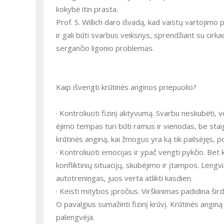
kokybė itin prasta.
Prof. S. Willich daro išvadą, kad vaistų vartojim
ir gali būti svarbus veiksnys, sprendžiant su cirka
sergančio ligonio problemas.
Kaip išvengti krūtinės anginos priepuolio?
· Kontroliuoti fizinį aktyvumą. Svarbu neskubėti, ve
ėjimo tempas turi būti ramus ir vienodas, be staigi
krūtinės anginą, kai žmogus yra ką tik pailsėjęs, p
· Kontroliuoti emocijas ir ypač vengti pykčio. Bet 
konfliktinių situacijų, skubėjimo ir įtampos. Lengv
autotreningas, juos verta atlikti kasdien.
· Keisti mitybos įpročius. Virškinimas padidina šir
O pavalgius sumažinti fizinį krūvį. Krūtinės anginą
palengvėja.