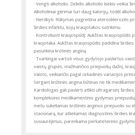
· Vengti alkoholio. Didelis alkoholio kiekis veikia 
Alkoholiniai gėrimai turi daug kalorijų, todėl alko
· Nerūkyti. Rūkymas pagreitina aterosklerozės pro
širdies infarktu, kojų kraujotakos sutrikimu.
· Kontroliuoti kraujospūdį. Aukštas kraujospūdis p
kraujotaka. Aukštas kraujospūdis padidina širdies
pasunkina krūtinės anginą.
· Tvarkingai vartoti visus gydytojo paskirtus vais
vaistų grupės, mažinančios priepuolių dažnį, krauj
Vaisto, veikiančio pagal cirkadinės variacijos princ
Sergant krūtinės angina būtinas ne tik medikament
Kardiologas gali paskirti atlikti ultragarsinį širdi
kompleksinis medikamentinis gydymas priepuolių iš
metu sukeliamas krūtinės anginos priepuolis su 
stacionarą, kur atliekamas diagnostinis širdies k
susiaurėjimus, parenkama perkateterinio gydymo t