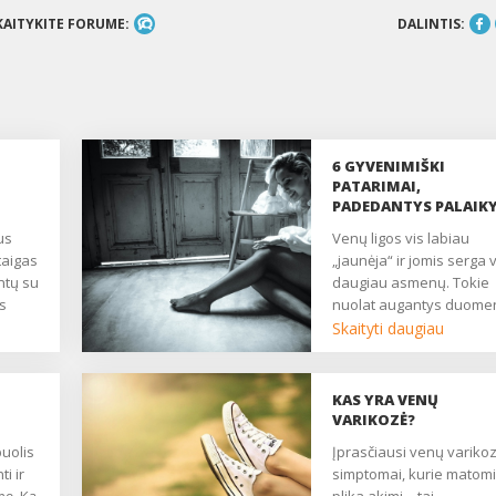
KAITYKITE FORUME:
DALINTIS:
6 GYVENIMIŠKI
PATARIMAI,
PADEDANTYS PALAIKY
JŪSŲ KOJŲ LENGVUM
Venų ligos vis labiau
taigas
„jaunėja“ ir jomis serga v
ntų su
daugiau asmenų. Tokie
s
nuolat augantys duome
o
rodo, kad venų varikozė
Skaityti daugiau
vystymuisi dabartinis
jai
gyvenimo būdas labai
tina,
„draugiškas“, o mes, vie
KAS YRA VENŲ
to, kad daugiau judėtum
VARIKOZĖ?
Kaip
tik numojame ranka į
Įprasčiausi venų varikozės
o
organizmo siunčiamus
ti ir
simptomai, kurie matomi
ą?
pagalbos signalus. Ven