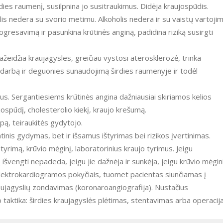
širdies raumenį, susilpnina jo susitraukimus. Didėja kraujospūdis.
holis nedera su svorio metimu. Alkoholis nedera ir su vaistų vartojim
gresavimą ir pasunkina krūtinės anginą, padidina riziką susirgti
ažeidžia kraujagysles, greičiau vystosi aterosklerozė, trinka
 darbą ir deguonies sunaudojimą širdies raumenyje ir todėl
tus. Sergantiesiems krūtinės angina dažniausiai skiriamos kelios
ospūdį, cholesterolio kiekį, kraujo krešumą.
ipą, teiraukitės gydytojo.
inis gydymas, bet ir išsamus ištyrimas bei rizikos įvertinimas.
es tyrimą, krūvio mėginį, laboratorinius kraujo tyrimus. Jeigu
vengti nepadeda, jeigu jie dažnėja ir sunkėja, jeigu krūvio mėgin
elektrokardiogramos pokyčiais, tuomet pacientas siunčiamas į
raujagyslių zondavimas (koronaroangiografija). Nustačius
aktika: širdies kraujagyslės plėtimas, stentavimas arba operacija