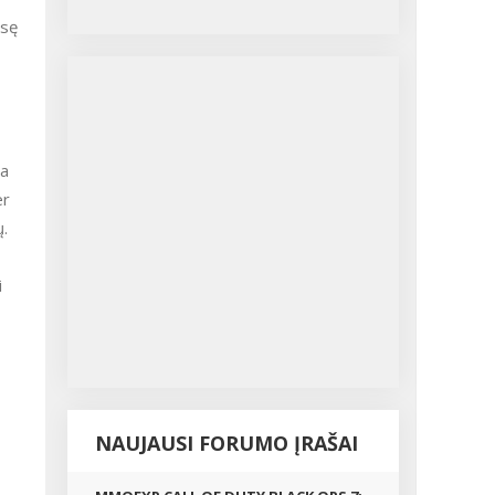
usę
ta
er
ų.
i
NAUJAUSI FORUMO ĮRAŠAI