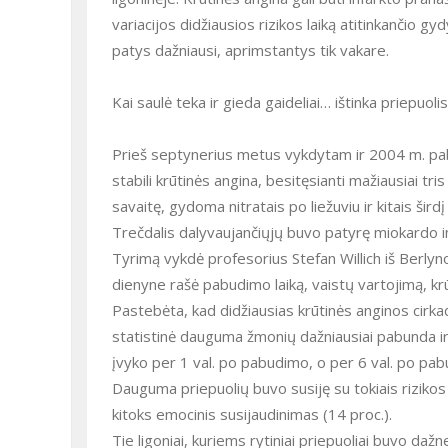
variacijos didžiausios rizikos laiką atitinkančio g
patys dažniausi, aprimstantys tik vakare.
Kai saulė teka ir gieda gaideliai… ištinka priepuolis
Prieš septynerius metus vykdytam ir 2004 m. pa
stabili krūtinės angina, besitęsianti mažiausiai tr
savaitę, gydoma nitratais po liežuviu ir kitais šir
Trečdalis dalyvaujančiųjų buvo patyrę miokardo in
Tyrimą vykdė profesorius Stefan Willich iš Berlyno
dienyne rašė pabudimo laiką, vaistų vartojimą, krūt
Pastebėta, kad didžiausias krūtinės anginos cirkad
statistinė dauguma žmonių dažniausiai pabunda ir k
įvyko per 1 val. po pabudimo, o per 6 val. po pabu
Dauguma priepuolių buvo susiję su tokiais rizikos v
kitoks emocinis susijaudinimas (14 proc.).
Tie ligoniai, kuriems rytiniai priepuoliai buvo dažn