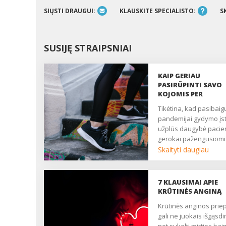
SIŲSTI DRAUGUI:
KLAUSKITE SPECIALISTO:
S
SUSIJĘ STRAIPSNIAI
KAIP GERIAU
PASIRŪPINTI SAVO
KOJOMIS PER
PANDEMIJĄ?
Tikėtina, kad pasibaigus
pandemijai gydymo įs
užplūs daugybė pacie
gerokai pažengusiomi
venų ligomis. Juk lėtini
Skaityti daugiau
venų kraujotakos
nepakankamumo atve
niekur nedingo, ir, tikė
7 KLAUSIMAI APIE
pandemijos metu jų
KRŪTINĖS ANGINĄ
atsirado tik daugiau. 
Krūtinės anginos priepuolis
geriau pasirūpinti sav
gali ne juokais išgąsdin
kojomis per pandemij