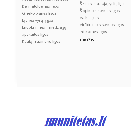
Širdies ir kraujagyslių ligos
Dermatologinės ligos
Šlapimo sistemos ligos
Ginekologinės ligos
Vaikų ligos
Lytinės vyrų lygos
Virškinimo sistemos ligos
Endokrininės ir medžiagų
Infekcinės ligos
apykaitos ligos
GROŽIS
Kaulų - raumenų ligos