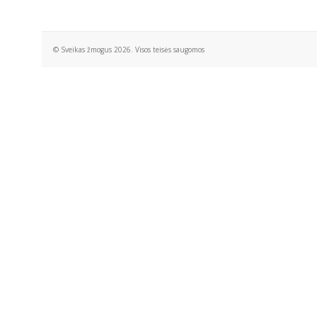
© Sveikas žmogus 2026. Visos teisės saugomos