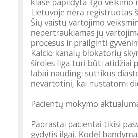
klasė papildyta ilgo veikimo
Lietuvoje nėra registruotas š
Šių vaistų vartojimo veiksmin
nepertraukiamas jų vartojimas
procesus ir prailginti gyveni
Kalcio kanalų blokatorių sky
širdies liga turi būti atidži
labai naudingi sutrikus diastol
nevartotini, kai nustatomi did
Pacientų mokymo aktualumas
Paprastai pacientai tikisi pas
gydytis ilgai. Kodėl bandymai