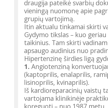
draugija pateikė svarbių do
vieningą nuomonę apie pagri
grupių vartojimą.
Itin aktualu tinkamai skirti 
Gydymo tikslas – kuo geriau
taikinius. Tam skirti vadinamie
apsaugo audinius nuo pradin
Hipertenzinę širdies ligą gy
1.
Angiotenziną konvertuojan
(kaptoprilis, enalaprilis, ramip
lisinoprilis, kvinaprilis).
Iš kardioreparacinių vaistų ta
vartojama klinikinėje praktik
koreguoti – nuo 1987 metų.