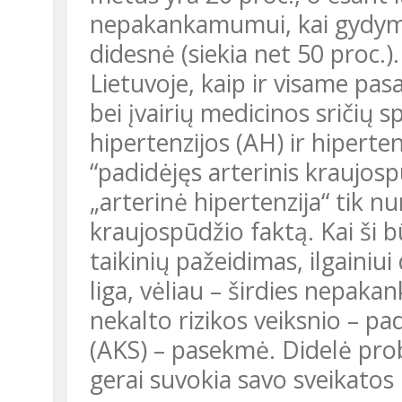
nepakankamumui, kai gydyma
didesnė (siekia net 50 proc.).
Lietuvoje, kaip ir visame pas
bei įvairių medicinos sričių sp
hipertenzijos (AH) ir hiperte
“padidėjęs arterinis kraujos
„arterinė hipertenzija“ tik n
kraujospūdžio faktą. Kai ši b
taikinių pažeidimas, ilgainiu
liga, vėliau – širdies nepaka
nekalto rizikos veiksnio – pa
(AKS) – pasekmė. Didelė pr
gerai suvokia savo sveikatos