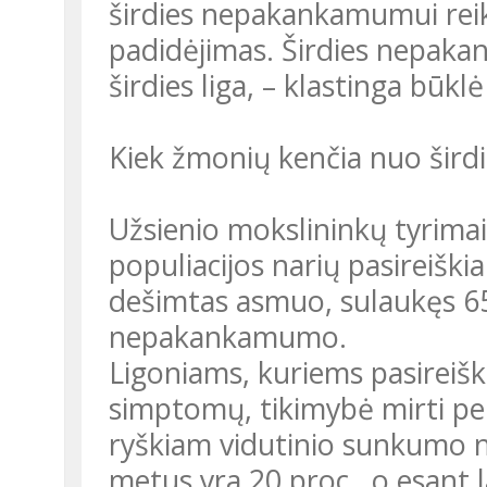
širdies nepakankamumui reik
padidėjimas. Širdies nepaka
širdies liga, – klastinga būkl
Kiek žmonių kenčia nuo ši
Užsienio mokslininkų tyrimai
populiacijos narių pasireiški
dešimtas asmuo, sulaukęs 65
nepakankamumo.
Ligoniams, kuriems pasireiškia
simptomų, tikimybė mirti per
ryškiam vidutinio sunkumo 
metus yra 20 proc., o esant 