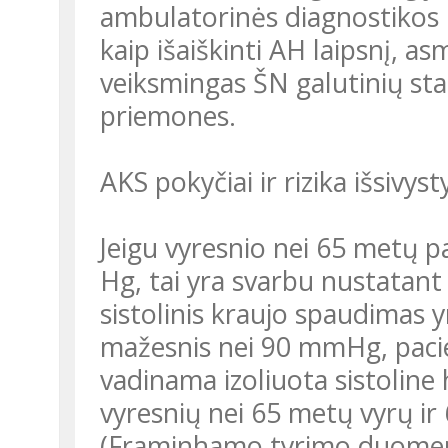
ambulatorinės diagnostikos 
kaip išaiškinti AH laipsnį, as
veiksmingas ŠN galutinių sta
priemones.
AKS pokyčiai ir rizika išsivyst
Jeigu vyresnio nei 65 metų 
Hg, tai yra svarbu nustatant r
sistolinis kraujo spaudimas 
mažesnis nei 90 mmHg, pacie
vadinama izoliuota sistoline 
vyresnių nei 65 metų vyrų ir
(Framinhamo tyrimo duomen