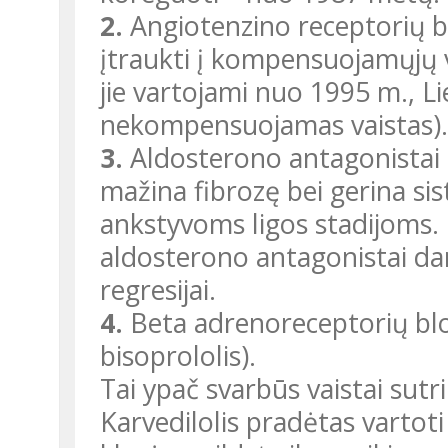
2.
Angiotenzino receptorių bl
įtraukti į kompensuojamųjų v
jie vartojami nuo 1995 m., Lie
nekompensuojamas vaistas).
3.
Aldosterono antagonistai 
mažina fibrozę bei gerina sis
ankstyvoms ligos stadijoms. K
aldosterono antagonistai daro
regresijai.
4.
Beta adrenoreceptorių blok
bisoprololis).
Tai ypač svarbūs vaistai sutri
Karvedilolis pradėtas vartot