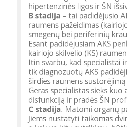
hipertenzinės ligos ir ŠN išs
B stadija
– tai padidėjusio AK
raumens pažeidimas (kairiojo s
smegenų bei periferinių krauj
Esant padidėjusiam AKS penk
kairiojo skilvelio (KS) raume
Itin svarbu, kad specialistai
tik diagnozuotų AKS padidėji
širdies raumens sustorėjimą b
Geras specialistas sieks kuo
disfunkciją ir pradės ŠN prof
C stadija
. Matomi organų pa
Jiems nustatyti taikomas dv