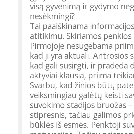
visą gyvenimą ir gydymo neg
nesėkmingi?
Tai paaiškinama informacijos
atitikimu. Skiriamos penkios
Pirmojoje nesugebama priimt
kad ji yra aktuali. Antrosios
kad gali susirgti, ir pradeda 
aktyviai klausia, priima teiki
Svarbu, kad žinios būtų pate
veiksmingiau galėtų keisti sa
suvokimo stadijos bruožas –
stipresnis, tačiau galimos pr
būklės iš esmės. Penktoji su