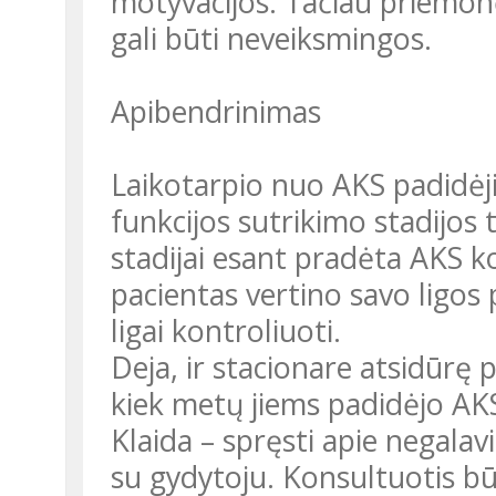
motyvacijos. Tačiau priemonė
gali būti neveiksmingos.
Apibendrinimas
Laikotarpio nuo AKS padidėji
funkcijos sutrikimo stadijos
stadijai esant pradėta AKS k
pacientas vertino savo ligo
ligai kontroliuoti.
Deja, ir stacionare atsidūrę p
kiek metų jiems padidėjo AK
Klaida – spręsti apie negalav
su gydytoju. Konsultuotis būt