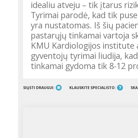
idealiu atveju – tik įtarus rizi
Tyrimai parodė, kad tik pusei
yra nustatomas. Iš šių pacie
pastarųjų tinkamai vartoja sk
KMU Kardiologijos institute a
gyventojų tyrimai liudija, ka
tinkamai gydoma tik 8-12 pro
SIŲSTI DRAUGUI:
KLAUSKITE SPECIALISTO:
SKA