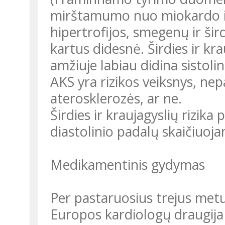
mirštamumo nuo miokardo inf
hipertrofijos, smegenų ir šird
kartus didesnė. Širdies ir kra
amžiuje labiau didina sistolin
AKS yra rizikos veiksnys, nep
aterosklerozės, ar ne.
Širdies ir kraujagyslių rizika 
diastolinio padalų skaičiuo
Medikamentinis gydymas
Per pastaruosius trejus met
Europos kardiologų draugija 