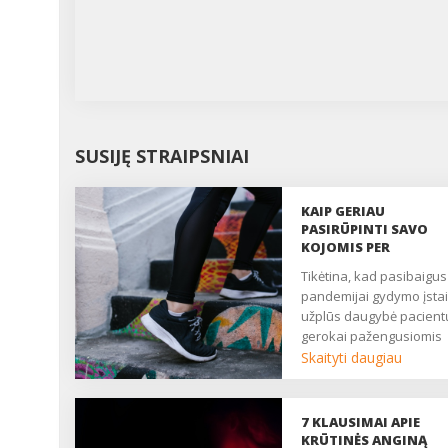
SUSIJĘ STRAIPSNIAI
KAIP GERIAU
PASIRŪPINTI SAVO
KOJOMIS PER
PANDEMIJĄ?
Tikėtina, kad pasibaigus
pandemijai gydymo įsta
užplūs daugybė pacient
gerokai pažengusiomis
venų ligomis. Juk lėtinio
Skaityti daugiau
venų kraujotakos
nepakankamumo atveja
niekur nedingo, ir, tikėti
7 KLAUSIMAI APIE
pandemijos metu jų
KRŪTINĖS ANGINĄ