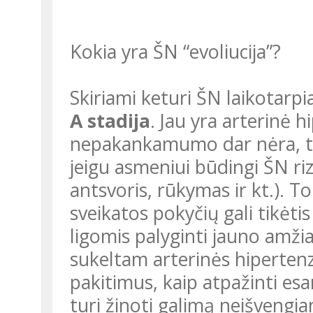
Kokia yra ŠN “evoliucija”?
Skiriami keturi ŠN laikotarpia
A stadija
. Jau yra arterinė h
nepakankamumo dar nėra, tač
jeigu asmeniui būdingi ŠN ri
antsvoris, rūkymas ir kt.). 
sveikatos pokyčių gali tikėti
ligomis palyginti jauno amžiau
sukeltam arterinės hipertenzij
pakitimus, kaip atpažinti es
turi žinoti galimą neišvengi