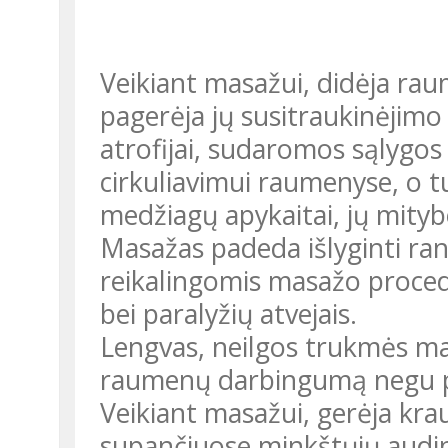
Veikiant masažui, didėja rau
pagerėja jų susitraukinėjimo
atrofijai, sudaromos sąlygos
cirkuliavimui raumenyse, o tu
medžiagų apykaitai, jų mityb
Masažas padeda išlyginti ra
reikalingomis masažo proced
bei paralyžių atvejais.
Lengvas, neilgos trukmės ma
raumenų darbingumą negu pas
Veikiant masažui, gerėja krau
supančiuose minkštųjų audin