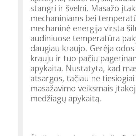
stangri ir švelni. Masažo įt
mechaniniams bei temperat
mechaninė energija virsta ši
audiniuose temperatūra paky
daugiau kraujo. Gerėja odos 
krauju ir tuo pačiu pagerin
apykaita. Nustatyta, kad mas
atsargos, tačiau ne tiesiogiai
masažavimo veiksmais įtakoj
medžiagų apykaitą.