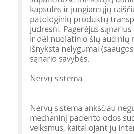
kapsulės ir jungiamųjų raiš
patologinių produktų transp
judresni. Pagerėjus sąnarius
ir dėl nuolatinio šių audin
išnyksta nelygumai (sąaugos i
sąnario savybės.
Nervų sistema
Nervų sistema anksčiau negu
mechaninį paciento odos sud
veiksmus, kaitaliojant jų in