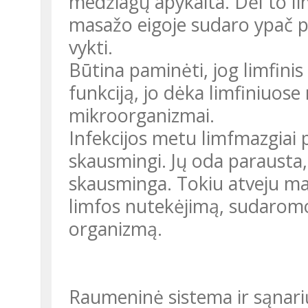
medžiagų apykaita. Dėl to li
masažo eigoje sudaro ypač p
vykti.
Būtina paminėti, jog limfini
funkciją, jo dėka limfiniuose
mikroorganizmai.
Infekcijos metu limfmazgiai 
skausmingi. Jų oda parausta, 
skausminga. Tokiu atveju ma
limfos nutekėjimą, sudaromos 
organizmą.
Raumeninė sistema ir sąnar