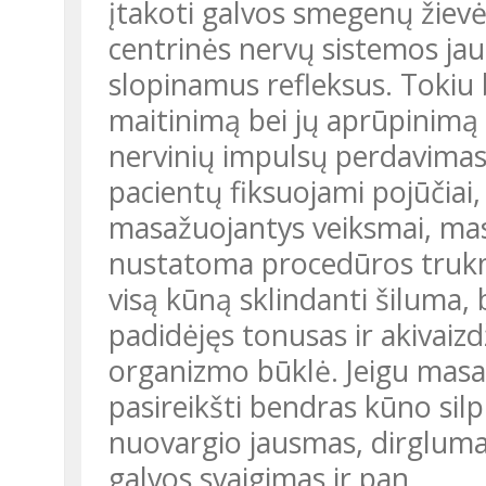
įtakoti galvos smegenų žievė
centrinės nervų sistemos jau
slopinamus refleksus. Tokiu 
maitinimą bei jų aprūpinimą
nervinių impulsų perdavimas
pacientų fiksuojami pojūčiai
masažuojantys veiksmai, masa
nustatoma procedūros trukm
visą kūną sklindanti šiluma,
padidėjęs tonusas ir akivaizd
organizmo būklė. Jeigu masaž
pasireikšti bendras kūno sil
nuovargio jausmas, dirgluma
galvos svaigimas ir pan.