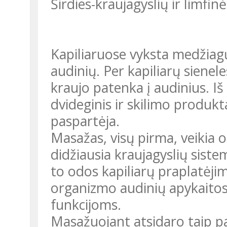
Širdies-kraujagyslių ir limfin
Kapiliaruose vyksta medžiagų
audinių. Per kapiliarų sienel
kraujo patenka į audinius. Iš
dvideginis ir skilimo produkt
paspartėja.
Masažas, visų pirma, veikia o
didžiausia kraujagyslių siste
to odos kapiliarų praplatėj
organizmo audinių apykaitos,
funkcijoms.
Masažuojant atsidaro taip pat 