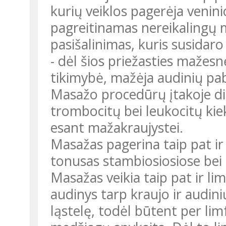
kurių veiklos pagerėja venini
pagreitinamas nereikalingų
pasišalinimas, kuris susida
- dėl šios priežasties mažesn
tikimybė, mažėja audinių pa
Masažo procedūrų įtakoje di
trombocitų bei leukocitų kiek
esant mažakraujystei.
Masažas pagerina taip pat ir
tonusas stambiosiosiose bei 
Masažas veikia taip pat ir li
audinys tarp kraujo ir audinių
ląstelę, todėl būtent per lim