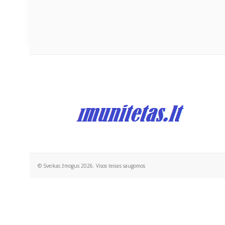
© Sveikas žmogus 2026. Visos teisės saugomos