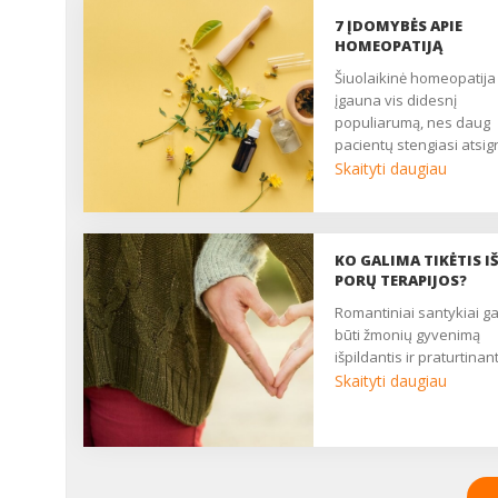
7 ĮDOMYBĖS APIE
HOMEOPATIJĄ
Šiuolaikinė homeopatija
įgauna vis didesnį
populiarumą, nes daug
pacientų stengiasi atsigr
į natūralesnius gydymo
Skaityti daugiau
būdus, turinčius mažiau
nepageidaujamų poveik
Pateikiame 7 įdomybes
apie homeopatiją, kuria
KO GALIMA TIKĖTIS I
verta žinoti kiekvienam,
PORŲ TERAPIJOS?
tačiau tikėti šiuo
romantiniai santykiai gali
alternatyviu gydymo
būti žmonių gyvenimą
metodu ar ne – jau tik J
išpildantis ir praturtinanti
pasirinkimas. ...
Skaityti daugiau