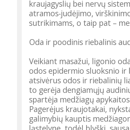
kraujagyslių bei nervų siste
atramos-judėjimo, virškinimo
sutrikimams, o taip pat – me
Oda ir poodinis riebalinis au
Veikiant masažui, ligonio od
odos epidermio sluoksnio ir 
atsivėrus odos ir riebalinių 
to gerėja dengiamųjų audinių 
spartėja medžiagų apykaitos 
Pagerėjus kraujotakai, nykst
galimybių kauptis medžiagom
ląstelyne, todėl blyški, saus