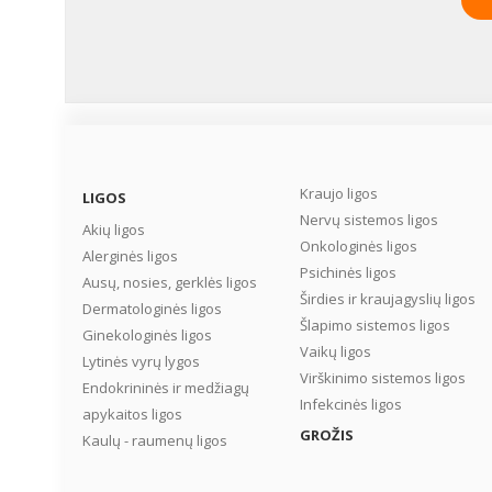
Kraujo ligos
LIGOS
Nervų sistemos ligos
Akių ligos
Onkologinės ligos
Alerginės ligos
Psichinės ligos
Ausų, nosies, gerklės ligos
Širdies ir kraujagyslių ligos
Dermatologinės ligos
Šlapimo sistemos ligos
Ginekologinės ligos
Vaikų ligos
Lytinės vyrų lygos
Virškinimo sistemos ligos
Endokrininės ir medžiagų
Infekcinės ligos
apykaitos ligos
GROŽIS
Kaulų - raumenų ligos