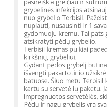
pasireiškia greičiau ir sutr
grybelinės infekcijos atsinau
nuo grybelio Terbisil. Pažeist
nuplauti, nusausinti ir 1 sava
gydomuoju kremu. Tai pats gr
atsikratyti pėdų grybelio.
Terbisil kremas puikiai paded
kirkšnių, grybeliui.
Gydant pėdos grybelį būtina
išvengti pakartotinio užsikr
batuose. Šiuo metu Terbisil
kartu su servetėlių paketu. 
impregnuotos servetėlės, ski
Pėdų ir nagų grybelis yra sv