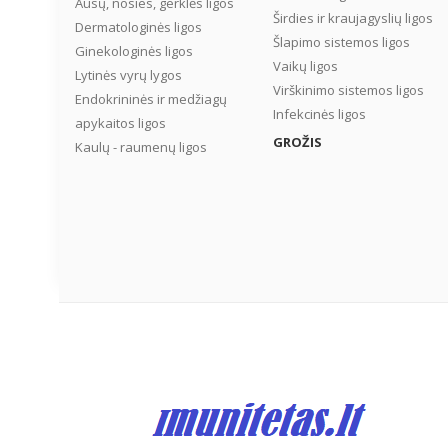
Ausų, nosies, gerklės ligos
Širdies ir kraujagyslių ligos
Dermatologinės ligos
Šlapimo sistemos ligos
Ginekologinės ligos
Vaikų ligos
Lytinės vyrų lygos
Virškinimo sistemos ligos
Endokrininės ir medžiagų
Infekcinės ligos
apykaitos ligos
GROŽIS
Kaulų - raumenų ligos