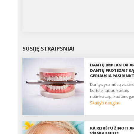
SUSIJĘ STRAIPSNIAI
DANTŲ IMPLANTAI A
DANTŲ PROTEZAI? KĄ
GERIAUSIA PASIRINKT
dantys yra mūsų vizitinė
kortelę, tačiau kartais
nutinka taip, kad žmogus
Skaityti daugiau
KĄ REIKĖTŲ ŽINOTI AP
VĖJARAUPIUS?