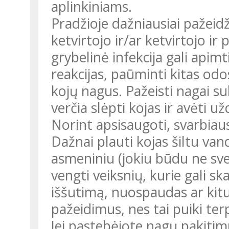
aplinkiniams.
Pradžioje dažniausiai pažeidž
ketvirtojo ir/ar ketvirtojo i
grybelinė infekcija gali apim
reakcijas, paūminti kitas odos
kojų nagus. Pažeisti nagai su
verčia slėpti kojas ir avėti u
Norint apsisaugoti, svarbiaus
Dažnai plauti kojas šiltu van
asmeniniu (jokiu būdu ne sve
vengti veiksnių, kurie gali sk
iššutimą, nuospaudas ar kitu
pažeidimus, nes tai puiki terpė
Jei pastebėjote nagų pakitimu