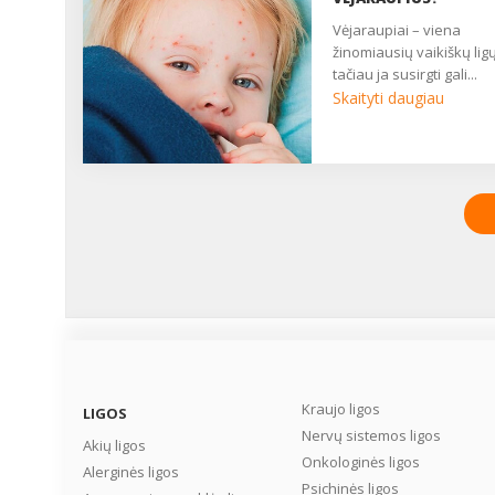
vėjaraupiai – viena
žinomiausių vaikiškų ligų
tačiau ja susirgti gali...
Skaityti daugiau
Kraujo ligos
LIGOS
Nervų sistemos ligos
Akių ligos
Onkologinės ligos
Alerginės ligos
Psichinės ligos