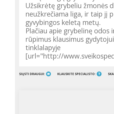
Užsikrėtę grybeliu žmonės da
neužkrečiama liga, ir taip jį 
gyvybingos keletą metų.
Plačiau apie grybelinę odos i
rūpimus klausimus gydytojui
tinklalapyje
[url="http://www.sveikosped
SIŲSTI DRAUGUI:
KLAUSKITE SPECIALISTO:
SKA