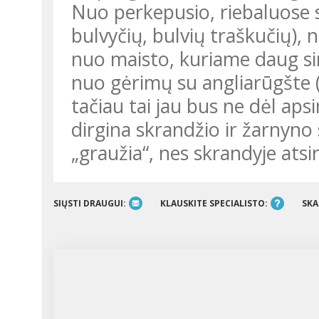
Nuo perkepusio, riebaluose s
bulvyčių, bulvių traškučių), 
nuo maisto, kuriame daug sint
nuo gėrimų su angliarūgšte („
tačiau tai jau bus ne dėl aps
dirgina skrandžio ir žarnyno 
„graužia“, nes skrandyje ats
SIŲSTI DRAUGUI:
KLAUSKITE SPECIALISTO:
SKA