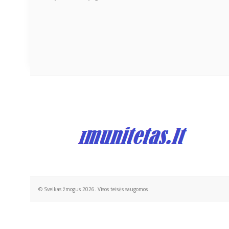
© Sveikas žmogus 2026. Visos teisės saugomos