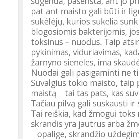
sugenda, pasensta, ant jo pri
pat ant maisto gali būti ir li
sukėlėjų, kurios sukelia sunk
blogosiomis bakterijomis, jos 
toksinus – nuodus. Taip atsi
pykinimas, viduriavimas, kad
žarnyno sieneles, ima skaudėt
Nuodai gali pasigaminti ne ti
Suvalgius tokio maisto, taip 
maistą – tai tas pats, kas su
Tačiau pilvą gali suskausti i
Tai reiškia, kad žmogui toks 
skrandis yra jautrus arba žm
– opalige, skrandžio uždegim