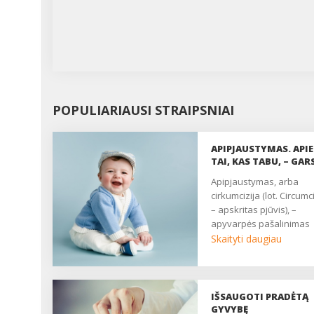
POPULIARIAUSI STRAIPSNIAI
APIPJAUSTYMAS. APIE
TAI, KAS TABU, – GAR
Apipjaustymas, arba
cirkumcizija (lot. Circumc
– apskritas pjūvis), –
apyvarpės pašalinimas
chirurginiu būdu. Išgirdę 
Skaityti daugiau
žodį, didžioji dalis vyrų
nusipurto, susiraukia, o
kartais netgi pradeda tyl
mintyse keiksnoti. Na, š
IŠSAUGOTI PRADĖTĄ
atveju jų storžieviškumu
GYVYBĘ