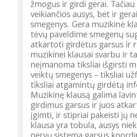
žmogus ir girdi gerai. Tačiau
veikiančios ausys, bet ir gera
smegenys. Gera muzikinė kla
tėvų paveldime smegenų sugeb
atkartoti girdėtus garsus ir r
muzikinei klausai svarbu ir ta
neįmanoma tiksliai išgirsti m
veiktų smegenys – tiksliai užf
tiksliai atgamintų girdėtą in
Muzikinę klausą galima lavinti
girdimus garsus ir juos atkar
įgimti, ir stipriai pakeisti 
klausa yra tobula, ausys nie
nervų sistema garsus koordi