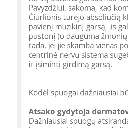
Pavyzdžiui, sakoma, kad kom
Čiurlionis turėjo absoliučią k
pavienį muzikinį garsą, jis ga
pustonį (o dauguma žmonių ats
tada, jei jie skamba vienas p
centrinė nervų sistema sugeb
ir įsiminti girdimą garsą.
Kodėl spuogai dažniausiai bū
Atsako gydytoja dermato
Dažniausiai spuogų atsiranda