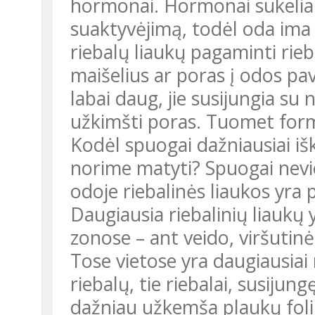
hormonai. Hormonai sukelia o
suaktyvėjimą, todėl oda ima 
riebalų liaukų pagaminti rieb
maišelius ar poras į odos pav
labai daug, jie susijungia su
užkimšti poras. Tuomet form
Kodėl spuogai dažniausiai išk
norime matyti? Spuogai nevi
odoje riebalinės liaukos yra 
Daugiausia riebalinių liaukų
zonose – ant veido, viršutinės
Tose vietose yra daugiausiai r
riebalų, tie riebalai, susiju
dažniau užkemša plaukų folik