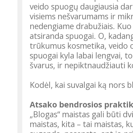
veido spuogų daugiausia dar i
visiems nešvarumams ir mik
nedengiame drabužiais. Kuo l
atsiranda spuogai. O, kadang
trūkumus kosmetika, veido oda
spuogai kyla labai lengvai, t
švarus, ir nepiktnaudžiauti
Kodėl, kai suvalgai ką nors b
Atsako bendrosios prakti
„Blogas“ maistas gali būti dvi
maistas, kita – tai maistas, 