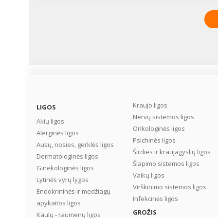
Kraujo ligos
LIGOS
Nervų sistemos ligos
Akių ligos
Onkologinės ligos
Alerginės ligos
Psichinės ligos
Ausų, nosies, gerklės ligos
Širdies ir kraujagyslių ligos
Dermatologinės ligos
Šlapimo sistemos ligos
Ginekologinės ligos
Vaikų ligos
Lytinės vyrų lygos
Virškinimo sistemos ligos
Endokrininės ir medžiagų
Infekcinės ligos
apykaitos ligos
GROŽIS
Kaulų - raumenų ligos