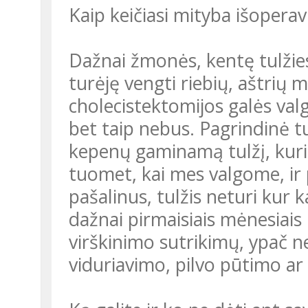
Kaip keičiasi mityba išoperav
Dažnai žmonės, kentę tulžie
turėję vengti riebių, aštrių
cholecistektomijos galės valgyt
bet taip nebus. Pagrindinė tu
kepenų gaminamą tulžį, kuri 
tuomet, kai mes valgome, ir p
pašalinus, tulžis neturi kur k
dažnai pirmaisiais mėnesiais 
virškinimo sutrikimų, ypač n
viduriavimo, pilvo pūtimo ar