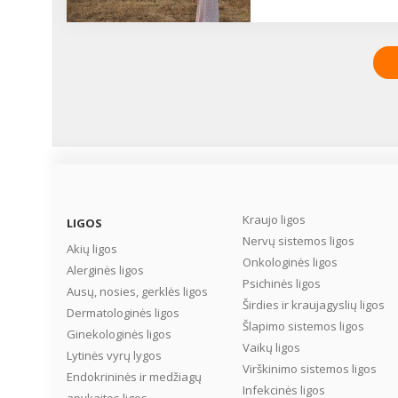
kelianti bėda. Sakoma, 
visiškai normalu, jei dujo
virškinimo trakto pasiša
iki maždaug 20 kartų pe
parą, tačiau dažnesnis j
pasišalinimas jau gali ro
kokius nors sveikatos
sutrikimus, pavyzdžiui,
laktozės netoleravimą,
celiakiją ar uždegimines
žarnyno ligas. Dažniau p
pučia mažiems vaikams 
senyviems asmenims,
Kraujo ligos
LIGOS
tačiau manoma, kad
Nervų sistemos ligos
Akių ligos
bendrojoje populiacijoje
Onkologinės ligos
Alerginės ligos
meteorizmas kamuoja
Psichinės ligos
mažiausiai kas ketvirtą
Ausų, nosies, gerklės ligos
Širdies ir kraujagyslių ligos
asmenį. Ką daryti, ką pil
Dermatologinės ligos
pūstų rečiau ir ne taip
Šlapimo sistemos ligos
Ginekologinės ligos
intensyviai? Kaip sumaži
Vaikų ligos
Lytinės vyrų lygos
dujų kaupimąsi žarnyne? 
Virškinimo sistemos ligos
Endokrininės ir medžiagų
Infekcinės ligos