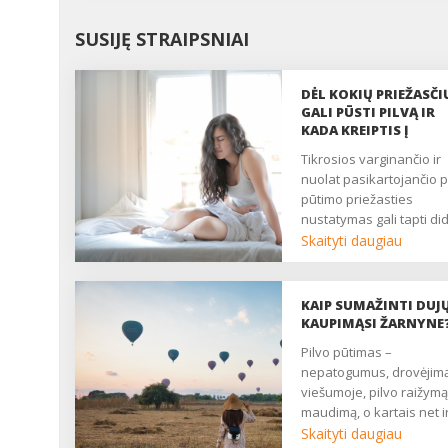
SUSIJĘ STRAIPSNIAI
DĖL KOKIŲ PRIEŽASČI
GALI PŪSTI PILVĄ IR
KADA KREIPTIS Į
GYDYTOJĄ?
Tikrosios varginančio ir
nuolat pasikartojančio p
pūtimo priežasties
nustatymas gali tapti did
iššūkiu, nes tai gana
Skaityti daugiau
nespecifiškas sveikatos
sutrikimas. Vis dėlto
dažniausiai pilvą pučia d
KAIP SUMAŽINTI DUJ
per didelio nuryto oro
KAUPIMĄSI ŽARNYNE
kiekio, tam tikro maisto
Pilvo pūtimas –
valgymo ir netgi... streso
nepatogumus, drovėjimą
Kokios galimos kitos pil
viešumoje, pilvo raižymą
pūtimo priežastys ir kad
maudimą, o kartais net i
dėl jo jau reikėtų kreiptis
stiprius pilvo skausmus
Skaityti daugiau
gydytoją? ...