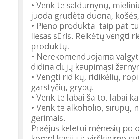
• Venkite saldumynų, mielinių 
juoda grūdėta duona, košės
• Pieno produktai taip pat tur
liesas sūris. Reikėtų vengti ri
produktų.
• Nerekomenduojama valgyti ži
didina dujų kaupimąsi žarny
• Vengti ridikų, ridikėlių, ro
garstyčių, grybų.
• Venkite labai šalto, labai k
• Venkite alkoholio, sirupų, 
gėrimais.
Praėjus keletui mėnesių po o
komplikacijų ir virškinimo 