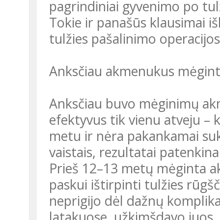
pagrindiniai gyvenimo po tul
Tokie ir panašūs klausimai i
tulžies pašalinimo operacijos
Anksčiau akmenukus mėginta 
Anksčiau buvo mėginimų akmen
efektyvus tik vienu atveju 
metu ir nėra pakankamai suk
vaistais, rezultatai patenkin
Prieš 12–13 metų mėginta ak
paskui ištirpinti tulžies rūg
neprigijo dėl dažnų komplikac
latakuose, užkimšdavo juos,