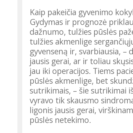
Kaip pakeičia gyvenimo kokyb
Gydymas ir prognozė priklau
dažnumo, tulžies pūslės pažei
tulžies akmenlige sergančiųj
gyvenseną ir, svarbiausia, – d
jausis gerai, ar ir toliau sk
jau iki operacijos. Tiems paci
pūslės akmenlige, bet skundž
sutrikimais, – šie sutrikimai iš
vyravo tik skausmo sindroma
ligonis jausis gerai, virškinam
pūslės netekimo.