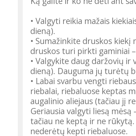
Ką galite ir ko ne dėti ant sa
• Valgyti reikia mažais kiekia
dieną).
• Sumažinkite druskos kiekį m
druskos turi pirkti gaminiai 
• Valgykite daug daržovių ir
dieną). Dauguma jų turėtų bū
• Labai svarbu vengti riebau
riebalai, riebaluose keptas 
augalinio aliejaus (tačiau jį r
Geriausia valgyti liesą mėsą 
tačiau ne keptą ir ne rūkytą. 
nederėtų kepti riebaluose.