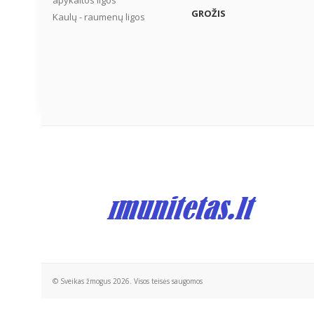
apykaitos ligos
GROŽIS
Kaulų - raumenų ligos
© Sveikas žmogus 2026. Visos teisės saugomos