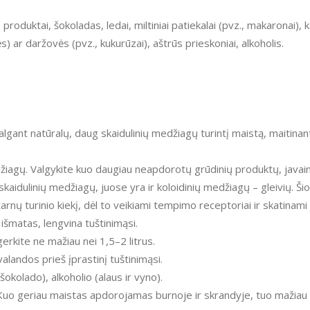
 produktai, šokoladas, ledai, miltiniai patiekalai (pvz., makaronai), k
ės) ar daržovės (pvz., kukurūzai), aštrūs prieskoniai, alkoholis.
algant natūralų, daug skaidulinių medžiagų turintį maistą, maitinan
džiagų. Valgykite kuo daugiau neapdorotų grūdinių produktų, javai
skaidulinių medžiagų, juose yra ir koloidinių medžiagų – gleivių. Ši
rnų turinio kiekį, dėl to veikiami tempimo receptoriai ir skatinami
išmatas, lengvina tuštinimąsi.
erkite ne mažiau nei 1,5–2 litrus.
valandos prieš įprastinį tuštinimąsi.
okolado), alkoholio (alaus ir vyno).
 Kuo geriau maistas apdorojamas burnoje ir skrandyje, tuo mažiau