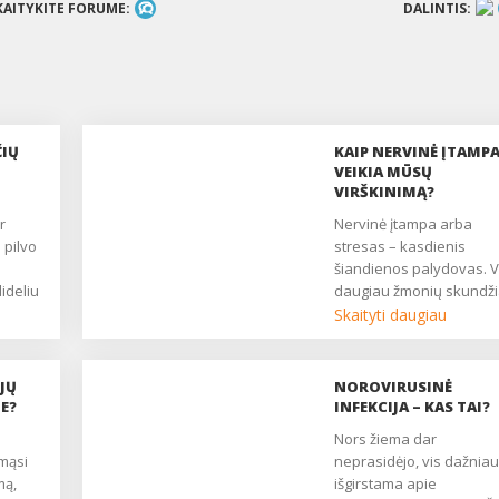
KAITYKITE FORUME:
DALINTIS:
ČIŲ
KAIP NERVINĖ ĮTAMP
VEIKIA MŪSŲ
VIRŠKINIMĄ?
Nervinė įtampa arba
 pilvo
stresas – kasdienis
šiandienos palydovas. V
ideliu
daugiau žmonių skundži
dirgliosios žarnos
Skaityti daugiau
os
sindromu, o stresas šio
sveikatos sutrikimo atve
 dėl
vaidina labai svarbų
JŲ
NOROVIRUSINĖ
vaidmenį. Ar žinote, kok
E?
INFEKCIJA – KAS TAI?
o
procesai organizme vyk
Nors žiema dar
so.
nervinės įtampos metu i
mąsi
neprasidėjo, vis dažniau
ilvo
kaip ilgalaikis stresas ve
mą,
išgirstama apie
ada
virškinimo sistemą? ...