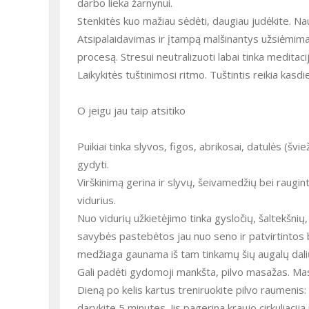
darbo lieka žarnynui.
Stenkitės kuo mažiau sėdėti, daugiau judėkite. Na
Atsipalaidavimas ir įtampą malšinantys užsiėmimai 
procesą. Stresui neutralizuoti labai tinka meditaci
Laikykitės tuštinimosi ritmo. Tuštintis reikia kasdi
O jeigu jau taip atsitiko
Puikiai tinka slyvos, figos, abrikosai, datulės (švi
gydyti.
Virškinimą gerina ir slyvų, šeivamedžių bei raugin
vidurius.
Nuo vidurių užkietėjimo tinka gysločių, šaltekšnių,
savybės pastebėtos jau nuo seno ir patvirtintos b
medžiaga gaunama iš tam tinkamų šių augalų dali
Gali padėti gydomoji mankšta, pilvo masažas. Masa
Dieną po kelis kartus treniruokite pilvo raumenis: 
darykite 5 minutes. Jis pagerina kraujo cirkuliacij