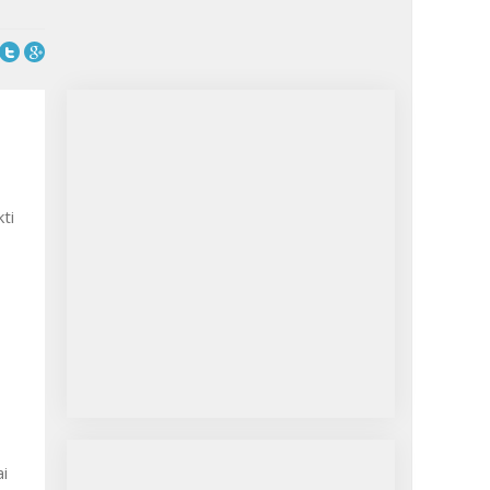
kti
ai