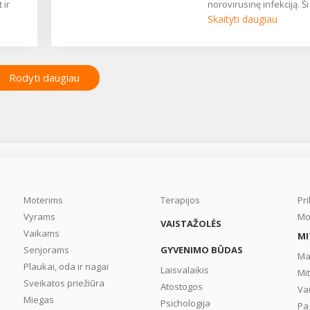
 ir
norovirusinę infekciją. Ši
is į
us
kitaip gali būti vadinama
Skaityti daugiau
, kad
žiemos vėmimo liga arb
jos iš
virusiniu gastroenteritu. 
šalina
sukelia ne tik vėmimą ir
per
viduriavimą – gali pasirei
Rodyti daugiau
 jų
kur kas daugiau simpto
rodyti
Ką reikėtų žinoti apie
norovirusinę infekciją ir 
,
daryti, jei ji pasireiškė ir
,
Jums? ...
es
 pilvą
s ir
Moterims
Terapijos
Pr
Vyrams
Mo
VAISTAŽOLĖS
je
Vaikams
MI
a
Senjorams
GYVENIMO BŪDAS
ą
Ma
Plaukai, oda ir nagai
ilvą
Laisvalaikis
Mi
Sveikatos priežiūra
Atostogos
Va
žinti
Miegas
Psichologija
Pa
? ...