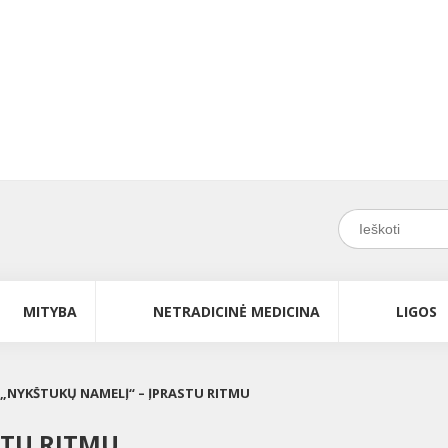
MITYBA
NETRADICINĖ MEDICINA
LIGOS
Į „NYKŠTUKŲ NAMELĮ“ – ĮPRASTU RITMU
STU RITMU