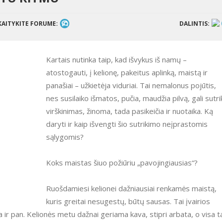
KAITYKITE FORUME:
DALINTIS:
Kartais nutinka taip, kad išvykus iš namų –
atostogauti, į kelionę, pakeitus aplinką, maistą ir
panašiai – užkietėja viduriai. Tai nemalonus pojūtis,
nes susilaiko išmatos, pučia, maudžia pilvą, gali sutri
virškinimas, žinoma, tada pasikeičia ir nuotaika. Ką
daryti ir kaip išvengti šio sutrikimo neįprastomis
sąlygomis?
Koks maistas šiuo požiūriu „pavojingiausias“?
Ruošdamiesi kelionei dažniausiai renkamės maistą,
kuris greitai nesugestų, būtų sausas. Tai įvairios
a ir pan. Kelionės metu dažnai geriama kava, stipri arbata, o visa t