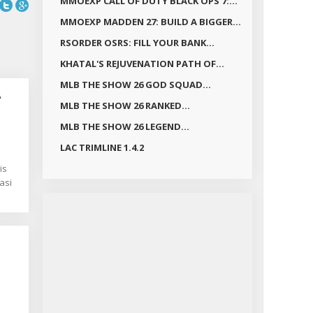
MMOEXP CALL OF DUTY BLACK OPS 7:...
MMOEXP MADDEN 27: BUILD A BIGGER...
RSORDER OSRS: FILL YOUR BANK...
KHATAL'S REJUVENATION PATH OF...
MLB THE SHOW 26 GOD SQUAD...
A
MLB THE SHOW 26 RANKED...
MLB THE SHOW 26 LEGEND...
LAC TRIMLINE 1.4.2
is
asi
ju
ie
sta
r
ikia