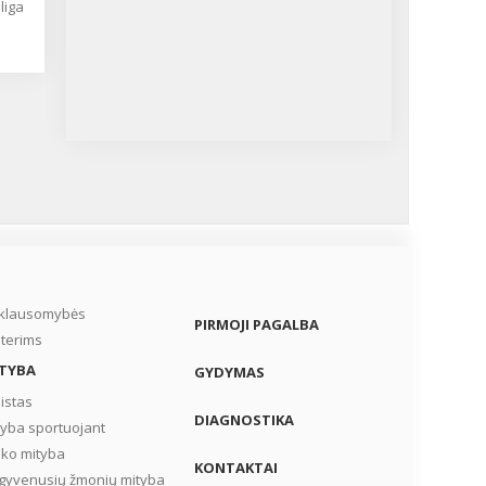
 liga
a
Ji
kšti
mų.
ką
iklausomybės
PIRMOJI PAGALBA
terims
TYBA
GYDYMAS
istas
DIAGNOSTIKA
tyba sportuojant
iko mityba
KONTAKTAI
gyvenusių žmonių mityba