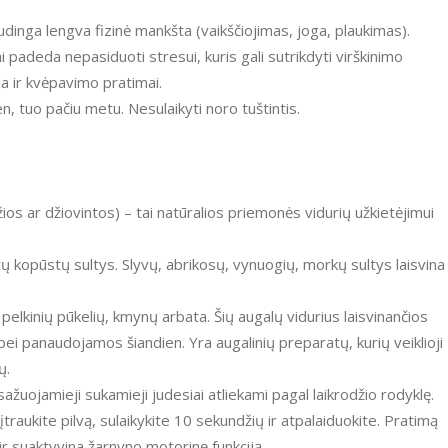
udinga lengva fizinė mankšta (vaikščiojimas, joga, plaukimas).
padeda nepasiduoti stresui, kuris gali sutrikdyti virškinimo
ja ir kvėpavimo pratimai.
en, tuo pačiu metu. Nesulaikyti noro tuštintis.
ežios ar džiovintos) – tai natūralios priemonės vidurių užkietėjimui
tų kopūstų sultys. Slyvų, abrikosų, vynuogių, morkų sultys laisvina
 pelkinių pūkelių, kmynų arbata. Šių augalų vidurius laisvinančios
ei panaudojamos šiandien. Yra augalinių preparatų, kurių veiklioji
ų.
žuojamieji sukamieji judesiai atliekami pagal laikrodžio rodyklę.
įtraukite pilvą, sulaikykite 10 sekundžių ir atpalaiduokite. Pratimą
ą ir suaktyvina žarnyno motorinę funkciją.