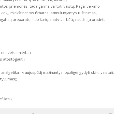
dintos priemonės, tada galima vartoti vaistų. Pagal veikimo
 kiekį, minkštinantys išmatas, stimuliuojantys tuštinimąsi,
ugalinių preparatų, nuo kurių, matyt, ir būtų naudinga pradėti.
, nesveika mityba);
s atostogauti);
 analgetikai, kraujospūdį mažinantys, opaligei gydyti skirti vaistai);
ktyvumas);
liktai);