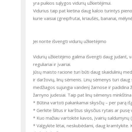
yra puikios sąlygos vidurių užkietėjimui.
Vidurius taip pat kietina daug kalcio turintys pieno
kurie vaisiai (greipfrutai, kriaušės, bananai, mėlyn
Jei norite išvengti vidurių užkietėjimo
Vidurių užkietėjimo galima išvengti daug judant, v
reguliariai ir įvairiai.
Jūsų maisto racione turi būti daug skaidulinių me
ir daržovių, linų sėmenis. Linų sėmenys turi daug 
medžiagos sujungia vandenį žarnose ir padidina ža
žarnyno judesiai. Taip pat linų sėmenys minkština 
* Būtina vartoti pakankamai skysčių – per parą išg
* Gerkite šiltus ir karštus skysčius rytais ar pusę 
* Kuo mažiau vartokite kavos, įvairių saldumynų (š
* Valgykite lėtai, neskubėdami, daug kramtykite.