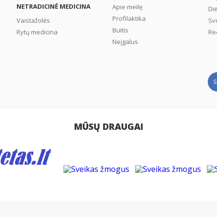
NETRADICINĖ MEDICINA
Apie meilę
Di
Profilaktika
Vaistažolės
Sv
Buitis
Rytų medicina
Re
Neįgalus
MŪSŲ DRAUGAI