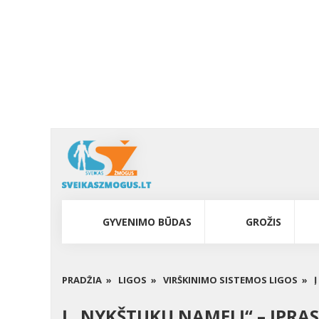
GYVENIMO BŪDAS
GROŽIS
PRADŽIA »
LIGOS »
VIRŠKINIMO SISTEMOS LIGOS »
Į „NYKŠTUKŲ NAMELĮ“ – ĮPRA