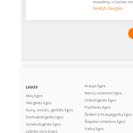
maudimą, o kartais net
dėl jo jau reikėtų kreipt
stiprius pilvo skausm
Skaityti daugiau
gydytoją? ...
kelianti bėda. Sakoma
visiškai normalu, jei du
virškinimo trakto pasi
iki maždaug 20 kartų 
parą, tačiau dažnesnis
pasišalinimas jau gali 
kokius nors sveikatos
sutrikimus, pavyzdžiui
laktozės netoleravimą
celiakiją ar uždegimin
žarnyno ligas. Dažniau
pučia mažiems vaikam
senyviems asmenims,
Kraujo ligos
LIGOS
tačiau manoma, kad
Nervų sistemos ligos
Akių ligos
bendrojoje populiacijo
Onkologinės ligos
Alerginės ligos
meteorizmas kamuoj
Psichinės ligos
mažiausiai kas ketvirt
Ausų, nosies, gerklės ligos
Širdies ir kraujagyslių ligos
asmenį. Ką daryti, ką p
Dermatologinės ligos
pūstų rečiau ir ne taip
Šlapimo sistemos ligos
Ginekologinės ligos
intensyviai? Kaip suma
Vaikų ligos
Lytinės vyrų lygos
dujų kaupimąsi žarnyne