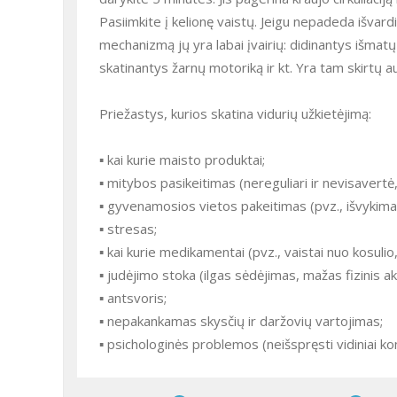
Pasiimkite į kelionę vaistų. Jeigu nepadeda išvar
mechanizmą jų yra labai įvairių: didinantys išmatų
skatinantys žarnų motoriką ir kt. Yra tam skirtų a
Priežastys, kurios skatina vidurių užkietėjimą:
▪ kai kurie maisto produktai;
▪ mitybos pasikeitimas (nereguliari ir nevisavertė
▪ gyvenamosios vietos pakeitimas (pvz., išvykima
▪ stresas;
▪ kai kurie medikamentai (pvz., vaistai nuo kosulio,
▪ judėjimo stoka (ilgas sėdėjimas, mažas fizinis a
▪ antsvoris;
▪ nepakankamas skysčių ir daržovių vartojimas;
▪ psichologinės problemos (neišspręsti vidiniai konf