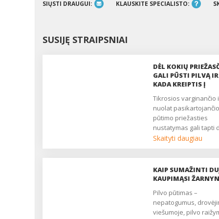
SIŲSTI DRAUGUI:
KLAUSKITE SPECIALISTO:
S
SUSIJĘ STRAIPSNIAI
DĖL KOKIŲ PRIEŽAS
GALI PŪSTI PILVĄ IR
KADA KREIPTIS Į
GYDYTOJĄ?
Tikrosios varginančio ir
nuolat pasikartojančio
pūtimo priežasties
nustatymas gali tapti d
iššūkiu, nes tai gana
Skaityti daugiau
nespecifiškas sveikat
sutrikimas. Vis dėlto
dažniausiai pilvą pučia
KAIP SUMAŽINTI DU
per didelio nuryto oro
KAUPIMĄSI ŽARNYN
kiekio, tam tikro maist
Pilvo pūtimas –
valgymo ir netgi... stre
nepatogumus, drovėji
Kokios galimos kitos p
viešumoje, pilvo raižy
pūtimo priežastys ir k