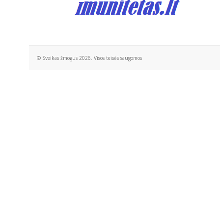
© Sveikas žmogus 2026. Visos teisės saugomos