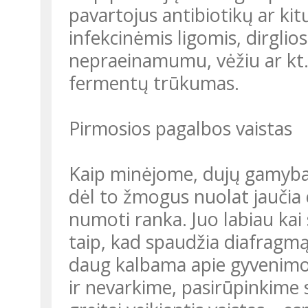
pavartojus antibiotikų ar kit
infekcinėmis ligomis, dirgli
nepraeinamumu, vėžiu ar kt. 
fermentų trūkumas.
Pirmosios pagalbos vaistas
Kaip minėjome, dujų gamyba 
dėl to žmogus nuolat jaučia 
numoti ranka. Juo labiau kai s
taip, kad spaudžia diafragm
daug kalbama apie gyvenimo
ir nevarkime, pasirūpinkime s