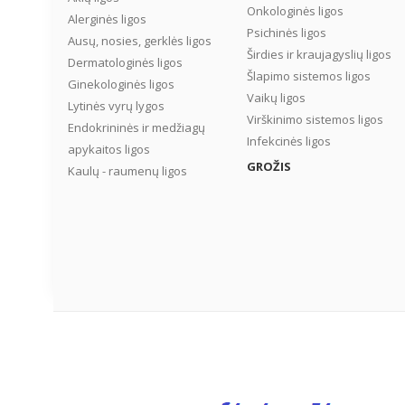
bendrojoje populiacijoje
Onkologinės ligos
Alerginės ligos
meteorizmas kamuoja
Psichinės ligos
mažiausiai kas ketvirtą
Ausų, nosies, gerklės ligos
Širdies ir kraujagyslių ligos
asmenį. Ką daryti, ką pil
Dermatologinės ligos
pūstų rečiau ir ne taip
Šlapimo sistemos ligos
Ginekologinės ligos
intensyviai? Kaip sumaži
Vaikų ligos
Lytinės vyrų lygos
dujų kaupimąsi žarnyne? 
Virškinimo sistemos ligos
Endokrininės ir medžiagų
Infekcinės ligos
apykaitos ligos
GROŽIS
Kaulų - raumenų ligos