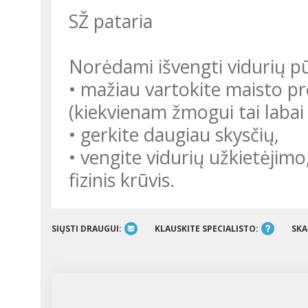
SŽ pataria
Norėdami išvengti vidurių p
• mažiau vartokite maisto p
(kiekvienam žmogui tai labai 
• gerkite daugiau skysčių,
• vengite vidurių užkietėjim
fizinis krūvis.
SIŲSTI DRAUGUI:
KLAUSKITE SPECIALISTO:
SKA