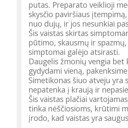
putas. Preparato veiklioji m
skysčio paviršiaus įtempimą, 
nuo dujų, ir jos nesunkiai pa
Šis vaistas skirtas simptomam
pūtimo, skausmų ir spazmų, ta
simptomai galėjo atsirasti.
Daugelis žmonių vengia bet 
gydydami vieną, pakenksime
Simetikonas šiuo atveju yra
nepatenka į kraują ir nepasie
Šis vaistas plačiai vartojam
tinka nėščiosioms, krūtimi m
įrodo, kad vaistas yra saugus