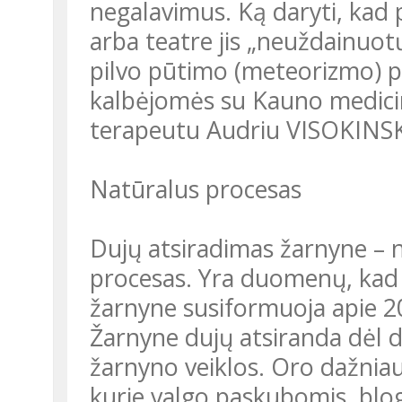
negalavimus. Ką daryti, kad p
arba teatre jis „neuždainuotų
pilvo pūtimo (meteorizmo) p
kalbėjomės su Kauno medicin
terapeutu Audriu VISOKINS
Natūralus procesas
Dujų atsiradimas žarnyne – n
procesas. Yra duomenų, kad 
žarnyne susiformuoja apie 20
Žarnyne dujų atsiranda dėl dv
žarnyno veiklos. Oro dažniaus
kurie valgo paskubomis, blo