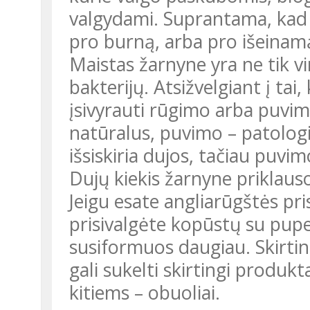
valgydami. Suprantama, kad vė
pro burną, arba pro išeinam
Maistas žarnyne yra ne tik v
bakterijų. Atsižvelgiant į tai
įsivyrauti rūgimo arba puvi
natūralus, puvimo – patologin
išsiskiria dujos, tačiau puv
Dujų kiekis žarnyne priklaus
Jeigu esate angliarūgštės p
prisivalgėte kopūstų su pup
susiformuos daugiau. Skirti
gali sukelti skirtingi produk
kitiems – obuoliai.