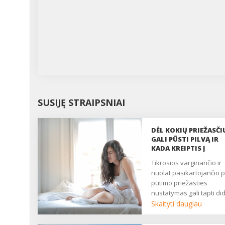
SUSIJĘ STRAIPSNIAI
DĖL KOKIŲ PRIEŽASČI
GALI PŪSTI PILVĄ IR
KADA KREIPTIS Į
GYDYTOJĄ?
Tikrosios varginančio ir
nuolat pasikartojančio p
pūtimo priežasties
nustatymas gali tapti did
iššūkiu, nes tai gana
Skaityti daugiau
nespecifiškas sveikatos
sutrikimas. Vis dėlto