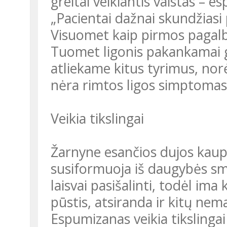
greitai veikiantis vaistas – e
„Pacientai dažnai skundžiasi 
Visuomet kaip pirmos pagalb
Tuomet ligonis pakankamai g
atliekame kitus tyrimus, nor
nėra rimtos ligos simptomas“
Veikia tikslingai
Žarnyne esančios dujos kaup
susiformuoja iš daugybės smu
laisvai pasišalinti, todėl ima 
pūstis, atsiranda ir kitų nema
Espumizanas veikia tikslingai