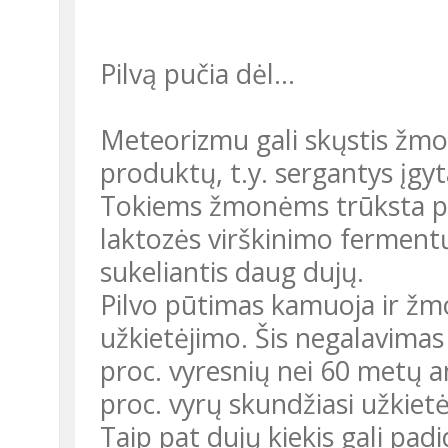
Pilvą pučia dėl...
Meteorizmu gali skųstis žmo
produktų, t.y. sergantys įgy
Tokiems žmonėms trūksta pi
laktozės virškinimo ferment
sukeliantis daug dujų.
Pilvo pūtimas kamuoja ir žm
užkietėjimo. Šis negalavimas
proc. vyresnių nei 60 metų 
proc. vyrų skundžiasi užkietėj
Taip pat dujų kiekis gali pad