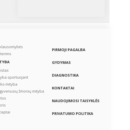
iklausomybės
PIRMOJI PAGALBA
terims
TYBA
GYDYMAS
istas
DIAGNOSTIKA
tyba sportuojant
iko mityba
KONTAKTAI
gyvenusių žmonių mityba
etos
NAUDOJIMOSI TAISYKLĖS
oris
ceptai
PRIVATUMO POLITIKA