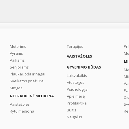
Moterims
Terapijos
Pr
Vyrams
Mo
VAISTAŽOLĖS
Vaikams
MI
Senjorams
GYVENIMO BŪDAS
Ma
Plaukai, oda ir nagai
Laisvalaikis
Mi
Sveikatos priežiūra
Atostogos
Va
Miegas
Psichologija
Pa
NETRADICINĖ MEDICINA
Apie meilę
Di
Profilaktika
Vaistažolės
Sv
Buitis
Rytų medicina
Re
Neįgalus