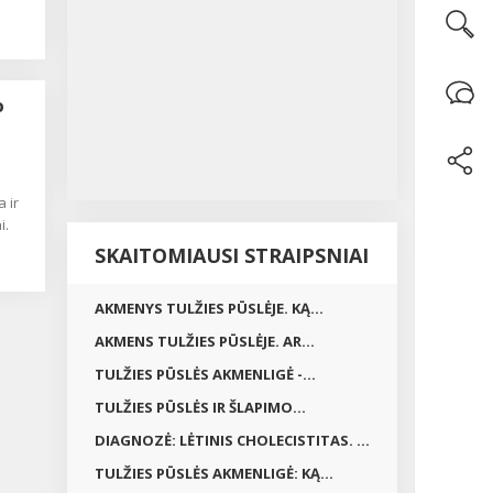
ip
art
O
e
 bei
a ir
i.
jus
SKAITOMIAUSI STRAIPSNIAI
mu
tui
),
AKMENYS TULŽIES PŪSLĖJE. KĄ...
AKMENS TULŽIES PŪSLĖJE. AR...
TULŽIES PŪSLĖS AKMENLIGĖ -...
 ir
au
TULŽIES PŪSLĖS IR ŠLAPIMO...
ai
DIAGNOZĖ: LĖTINIS CHOLECISTITAS. ...
m,
TULŽIES PŪSLĖS AKMENLIGĖ: KĄ...