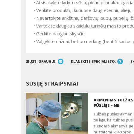
• Atsisakykite lydyto sūrio; pieno produktus geriau
• Venkite produktų, kuriuose daug eterinių aliejų –
• Nevartokite ankštinių daržovių: pupų, pupelių, ži
• Vartokite daugiau skaidulų turinčių maisto produ
• Gerkite daugiau skysčių.
• Valgykite dažnai, bet po nedaug (bent 5 kartus 
SIŲSTI DRAUGUI:
KLAUSKITE SPECIALISTO:
S
SUSIJĘ STRAIPSNIAI
AKMENIMS TULŽIES
PŪSLĖJE – NE
Tulžies pūslės akmenligė –
tai liga, kai tulžies pūs
susidaro akmenys. Jie
nustatomi iki 40 proc.