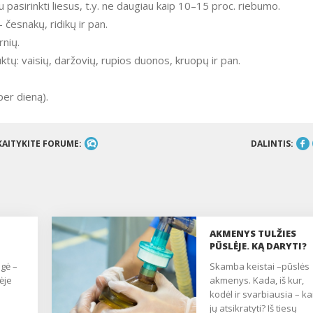
 pasirinkti liesus, t.y. ne daugiau kaip 10–15 proc. riebumo.
 česnakų, ridikų ir pan.
rnių.
ktų: vaisių, daržovių, rupios duonos, kruopų ir pan.
per dieną).
KAITYKITE FORUME:
DALINTIS:
AKMENYS TULŽIES
PŪSLĖJE. KĄ DARYTI?
Skamba keistai –pūslės
lėje
akmenys. Kada, iš kur,
kodėl ir svarbiausia – ka
jų atsikratyti? Iš tiesų