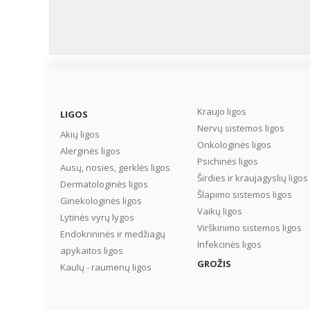
Kraujo ligos
LIGOS
Nervų sistemos ligos
Akių ligos
Onkologinės ligos
Alerginės ligos
Psichinės ligos
Ausų, nosies, gerklės ligos
Širdies ir kraujagyslių ligos
Dermatologinės ligos
Šlapimo sistemos ligos
Ginekologinės ligos
Vaikų ligos
Lytinės vyrų lygos
Virškinimo sistemos ligos
Endokrininės ir medžiagų
Infekcinės ligos
apykaitos ligos
GROŽIS
Kaulų - raumenų ligos