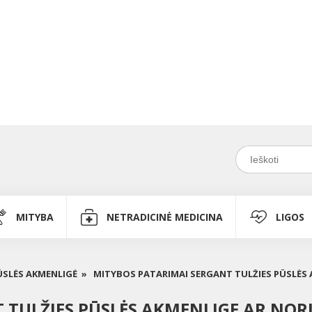
MITYBA
NETRADICINĖ MEDICINA
LIGOS
ŪSLĖS AKMENLIGĖ »
MITYBOS PATARIMAI SERGANT TULŽIES PŪSLĖS 
TULŽIES PŪSLĖS AKMENLIGE AR NORI