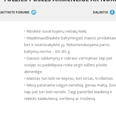
KAITYKITE FORUME:
DALINTIS:
• Ribokite suvartojamų riebalų kiekį.
• Nepiktnaudžiaukite baltymingais maisto produktais
bet ir neatsisakykite jų. Rekomenduojama paros
baltymų norma – 60–80 g.
• Gausus saldumynų ir cukraus vartojimas taip pat
susijęs su padidėjusia rizika sirgti tulžies pūslės
akmenlige.
• Maistas turi būti ne keptas, bet virtas, troškintas.
• Mėsą patariama valgyti neriebią, geriau maltą, žuv
taip pat turi būti neriebi. Taigi pamirškit kiaulieną ir
rinkitės kalakutieną, veršieną ar triušieną.