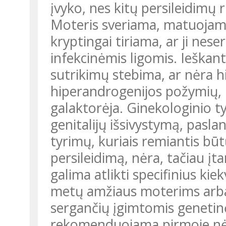
įvyko, nes kitų persileidimų 
Moteris sveriama, matuojama
kryptingai tiriama, ar ji nes
infekcinėmis ligomis. Ieška
sutrikimų stebima, ar nėra h
hiperandrogenijos požymių, k
galaktorėja. Ginekologinio 
genitalijų išsivystymą, pas
tyrimų, kuriais remiantis bū
persileidimą, nėra, tačiau įta
galima atlikti specifinius k
metų amžiaus moterims arba 
sergančių įgimtomis genetinė
rekomenduojama pirmoje nėš