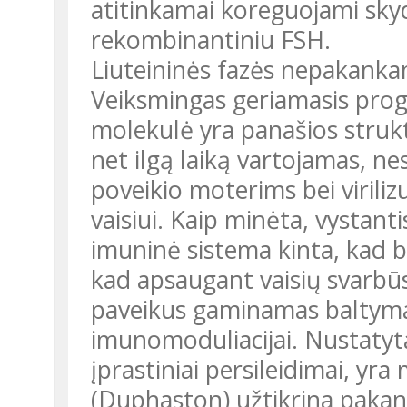
atitinkamai koreguojami sky
rekombinantiniu FSH.
Liuteininės fazės nepakan
Veiksmingas geriamasis prog
molekulė yra panašios strukt
net ilgą laiką vartojamas, 
poveikio moterims bei virili
vaisiui. Kaip minėta, vystan
imuninė sistema kinta, kad b
kad apsaugant vaisių svarbūs
paveikus gaminamas baltym
imunomoduliacijai. Nustatyt
įprastiniai persileidimai, yr
(Duphaston) užtikrina paka