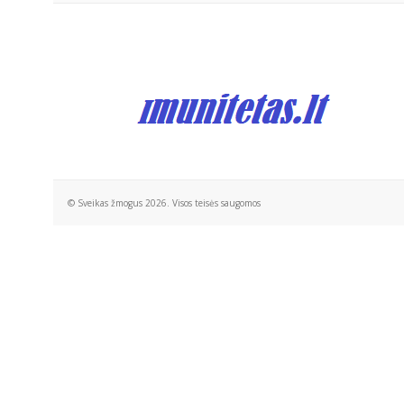
pasaulį kūdikiams. Vaika
tai didžiausia Dievo
dovana!!! P.S. Mano duk
jau suaugusi, aš neseni
su ja apie tai kalbėjau.
Noriu, kad mano
išgyvenimai neleistų jai
pakartoti šios
nepataisomos klaidos....
© Sveikas žmogus 2026. Visos teisės saugomos