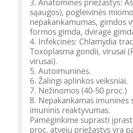
3. Anatominės priežastys: 
sąaugos), pogleivinės miomo
nepakankamumas, gimdos vys
formos gimda, dviragė gimd
4. Infekcinės: Chlamydia tra
Toxoplasma gondii, virusai (
virusai).
5. Autoimuninės.
6. Žalingi aplinkos veiksniai.
7. Nežinomos (40-50 proc.)
8. Nepakankamas imuninės s
imuninis reaktyvumas.
Pamėginkime suprasti įprast
proc. atvejų priežastys yra p