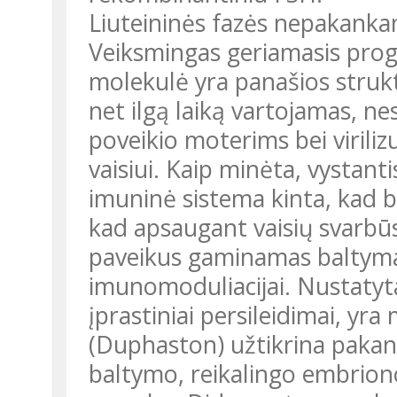
Liuteininės fazės nepakan
Veiksmingas geriamasis prog
molekulė yra panašios strukt
net ilgą laiką vartojamas, 
poveikio moterims bei virili
vaisiui. Kaip minėta, vystan
imuninė sistema kinta, kad b
kad apsaugant vaisių svarbūs
paveikus gaminamas baltym
imunomoduliacijai. Nustatyt
įprastiniai persileidimai, yr
(Duphaston) užtikrina paka
baltymo, reikalingo embrion