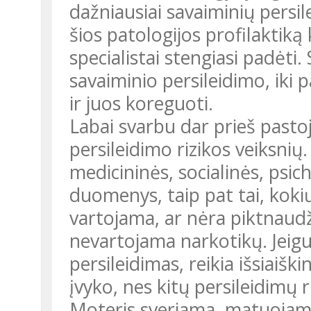
dažniausiai savaiminių persil
šios patologijos profilaktiką 
specialistai stengiasi padėti.
savaiminio persileidimo, iki p
ir juos koreguoti.
Labai svarbu dar prieš pastoj
persileidimo rizikos veiksnių
medicininės, socialinės, psi
duomenys, taip pat tai, kok
vartojama, ar nėra piktnaudž
nevartojama narkotikų. Jeigu
persileidimas, reikia išsiaišk
įvyko, nes kitų persileidimų 
Moteris sveriama, matuojama