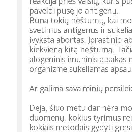
reakcija prieš vaisių, kuris 
paveldi pusę jo antigenų.
Būna tokių nėštumų, kai mot
svetimus antigenus ir sukeli
įvyksta abortas. Įprastinio a
kiekvieną kitą nėštumą. Tač
alogeninis imuninis atsakas 
organizme sukeliamas apsaug
Ar galima savaiminių persilei
Deja, šiuo metu dar nėra mok
duomenų, kokius tyrimus reikt
kokiais metodais gydyti gres