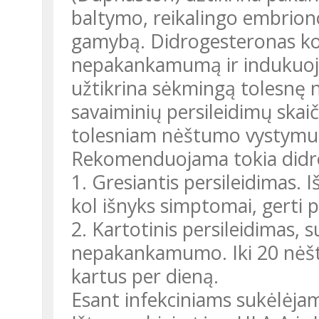
baltymo, reikalingo embrion
gamybą. Didrogesteronas kor
nepakankamumą ir indukuoja
užtikrina sėkmingą tolesnę
savaiminių persileidimų skai
tolesniam nėštumo vystymui
Rekomenduojama tokia didr
1. Gresiantis persileidimas. 
kol išnyks simptomai, gerti p
2. Kartotinis persileidimas, 
nepakankamumo. Iki 20 nėšt
kartus per dieną.
Esant infekciniams sukėlėja