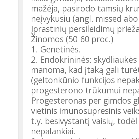
mažėja, pasirodo tamsių kru
neįvykusiu (angl. missed abor
Įprastinių persileidimų prieža
Žinomos (50-60 proc.)
1. Genetinės.
2. Endokrininės: skydliaukės 
manoma, kad įtaką gali turėti
(geltonkūnio funkcijos nep
progesterono trūkumui nepak
Progesteronas per gimdos gle
vietinis imunosupresinis vei
t.y. besivystantį vaisių, tod
nepalankiai.