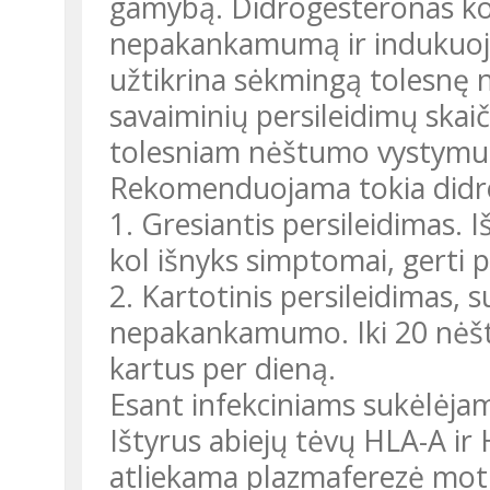
gamybą. Didrogesteronas kor
nepakankamumą ir indukuoja
užtikrina sėkmingą tolesnę
savaiminių persileidimų skai
tolesniam nėštumo vystymui
Rekomenduojama tokia didr
1. Gresiantis persileidimas. 
kol išnyks simptomai, gerti p
2. Kartotinis persileidimas, 
nepakankamumo. Iki 20 nėšt
kartus per dieną.
Esant infekciniams sukėlėja
Ištyrus abiejų tėvų HLA-A ir 
atliekama plazmaferezė motina