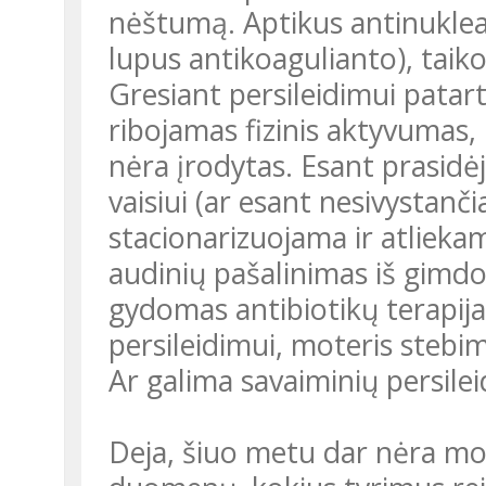
nėštumą. Aptikus antinuklear
lupus antikoagulianto), taik
Gresiant persileidimui patart
ribojamas fizinis aktyvumas
nėra įrodytas. Esant prasidė
vaisiui (ar esant nesivystan
stacionarizuojama ir atlieka
audinių pašalinimas iš gimdos
gydomas antibiotikų terapija 
persileidimui, moteris stebim
Ar galima savaiminių persilei
Deja, šiuo metu dar nėra mok