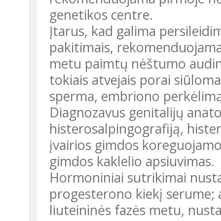
genetikos centre.
Įtarus, kad galima persileid
pakitimais, rekomenduojama i
metu paimtų nėštumo audinių
tokiais atvejais porai siūloma
sperma, embriono perkėlimą
Diagnozavus genitalijų anato
histerosalpingografiją, histe
įvairios gimdos koreguojamo
gimdos kaklelio apsiuvimas.
Hormoniniai sutrikimai nusta
progesterono kiekį serume; 
liuteininės fazės metu, nust