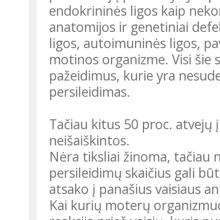
endokrininės ligos kaip neko
anatomijos ir genetiniai defe
ligos, autoimuninės ligos, pav
motinos organizme. Visi šie su
pažeidimus, kurie yra nesude
persileidimas.
Tačiau kitus 50 proc. atvejų 
neišaiškintos.
Nėra tiksliai žinoma, tačiau
persileidimų skaičius gali bū
atsako į panašius vaisiaus an
Kai kurių moterų organizmuos