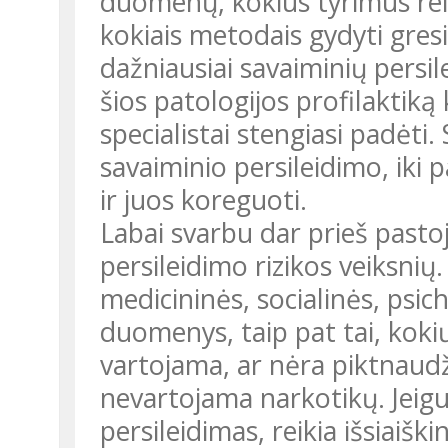
duomenų, kokius tyrimus reikt
kokiais metodais gydyti gres
dažniausiai savaiminių persil
šios patologijos profilaktiką 
specialistai stengiasi padėti.
savaiminio persileidimo, iki p
ir juos koreguoti.
Labai svarbu dar prieš pastoj
persileidimo rizikos veiksnių
medicininės, socialinės, psi
duomenys, taip pat tai, kok
vartojama, ar nėra piktnaudž
nevartojama narkotikų. Jeigu
persileidimas, reikia išsiaišk