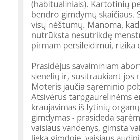
(habitualiniais). Kartotinių
bendro gimdymų skaičiaus. S
visų nėštumų. Manoma, kad 
nutrūksta nesutrikdę menstru
pirmam persileidimui, rizika 
Prasidėjus savaiminiam abortui, gemalas atsiskiria nuo gimdos
sienelių ir, susitraukiant jo
Moteris jaučia sąrėminio po
Atsivėrus tarpgaurelinėms 
kraujavimas iš lytinių organų
gimdymas - prasideda sąrėmia
vaisiaus vandenys, gimsta vai
lieka gimdoje, vaisiaus audin