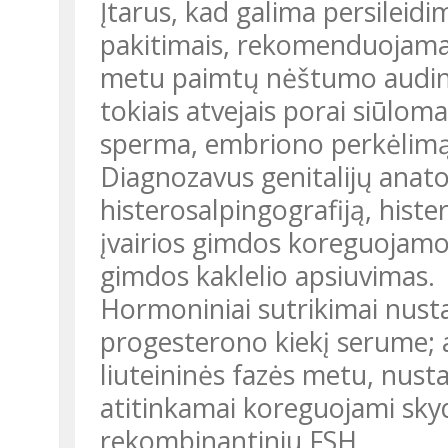
Įtarus, kad galima persileid
pakitimais, rekomenduojama i
metu paimtų nėštumo audinių
tokiais atvejais porai siūloma
sperma, embriono perkėlimą
Diagnozavus genitalijų anato
histerosalpingografiją, histe
įvairios gimdos koreguojamo
gimdos kaklelio apsiuvimas.
Hormoniniai sutrikimai nusta
progesterono kiekį serume; 
liuteininės fazės metu, nust
atitinkamai koreguojami sky
rekombinantiniu FSH.