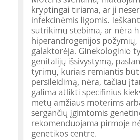
kryptingai tiriama, ar ji nes
infekcinėmis ligomis. Ieška
sutrikimų stebima, ar nėra h
hiperandrogenijos požymių, k
galaktorėja. Ginekologinio 
genitalijų išsivystymą, pas
tyrimų, kuriais remiantis bū
persileidimą, nėra, tačiau įta
galima atlikti specifinius k
metų amžiaus moterims arba 
sergančių įgimtomis genetinė
rekomenduojama pirmoje nėš
genetikos centre.