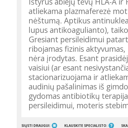
Ištyrus abiejų tėvų HLA-A ir 
atliekama plazmaferezė motina
nėštumą. Aptikus antinuklear
lupus antikoagulianto), taik
Gresiant persileidimui patart
ribojamas fizinis aktyvumas
nėra įrodytas. Esant prasidė
vaisiui (ar esant nesivystan
stacionarizuojama ir atlieka
audinių pašalinimas iš gimdos
gydomas antibiotikų terapija 
persileidimui, moteris stebim
SIŲSTI DRAUGUI:
KLAUSKITE SPECIALISTO:
SKA