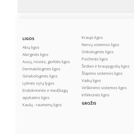
situacija Lietuvoje?...
Kraujo ligos
LIGOS
Nervų sistemos ligos
Akių ligos
Onkologinės ligos
Alerginės ligos
Psichinės ligos
Ausų, nosies, gerklės ligos
Širdies ir kraujagyslių ligos
Dermatologinės ligos
Šlapimo sistemos ligos
Ginekologinės ligos
Vaikų ligos
Lytinės vyrų lygos
Virškinimo sistemos ligos
Endokrininės ir medžiagų
Infekcinės ligos
apykaitos ligos
GROŽIS
Kaulų - raumenų ligos