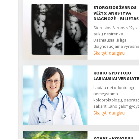
STOROSIOS ŽARNOS
VĖŽYS: ANKSTYVA
DIAGNOZĖ – BILIETAS 
GYVENIMĄ
Storosios žarnos vėžys
aukų nesirenka.
Dažniausiai ši liga
diagnozuojama vyresn
nei 50 m. amžiaus
Skaityti daugiau
sulaukusiems pacienta
tačiau kartais vėžys pa
ir išimčių. Praėjusiais me
KOKIO GYDYTOJO
prieš pat Kalėdas kovą d
LABIAUSIAI VENGIATE
gyvenimo storosios žar
Labiau nei odontologų
vėžiui pralaimėjo
nemėgstama
penkiolikmetis....
koloproktologų, papras
sakant, „ano galo“ gydyt
Matyt, būtent dėl šios sri
Skaityti daugiau
medikų baimės storosio
žarnos vėžys kasmet
pasiglemžia apie tūkstan
gyvybių. Kasmet šis skai
KOVAS – KOVOS SU