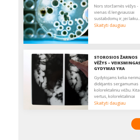
gydymo galimybes ir
nors storžarnės vėžys -
prevencijos priemones...
vienas iš lengviausiai
sustabdomų ir, jei laiku..
Skaityti daugiau
STOROSIOS ŽARNOS
VĖŽYS – VEIKSMINGA
GYDYMAS YRA
Gydytojams kelia nerimą
didėjantis sergamumas
kolorektaliniu vėžiu. Kita
vertus, kolorektaliniai
navikai laikomi vienais i
Skaityti daugiau
sėkmingiausiai gydomų
virškinamojo trakto navi
Kovo mėnuo buvo skirt
šios lokalizacijos vėžio
problemoms aptarti. Ko