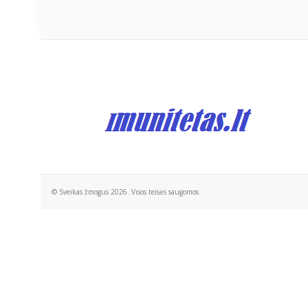
© Sveikas žmogus 2026. Visos teisės saugomos