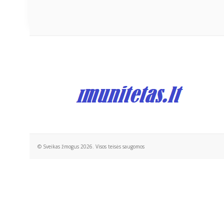
© Sveikas žmogus 2026. Visos teisės saugomos