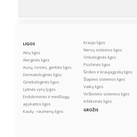
statistika sako ką kita: v
sergamumas plaučių vė
ir mirtingumas nuo jo pe
pastaruosius du
dešimtmečius daugelyje
Europos šalių mažėjo,
tačiau moterų mirtingu
Kraujo ligos
LIGOS
nuo šios ligos padidėjo. .
Nervų sistemos ligos
Akių ligos
Onkologinės ligos
Alerginės ligos
Psichinės ligos
Ausų, nosies, gerklės ligos
Širdies ir kraujagyslių ligos
Dermatologinės ligos
Šlapimo sistemos ligos
Ginekologinės ligos
Vaikų ligos
Lytinės vyrų lygos
Virškinimo sistemos ligos
Endokrininės ir medžiagų
Infekcinės ligos
apykaitos ligos
GROŽIS
Kaulų - raumenų ligos