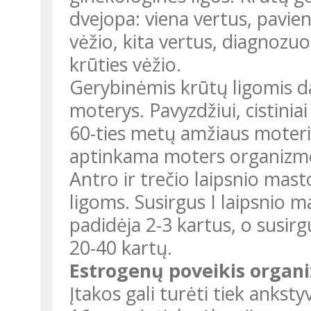
dvejopa: viena vertus, pavienį
vėžio, kita vertus, diagnozuot
krūties vėžio.
Gerybinėmis krūtų ligomis d
moterys. Pavyzdžiui, cistinia
60-ties metų amžiaus moterim
aptinkama moters organizme
Antro ir trečio laipsnio mast
ligoms. Susirgus I laipsnio ma
padidėja 2-3 kartus, o susirgu
20-40 kartų.
Estrogenų poveikis organ
Įtakos gali turėti tiek anks