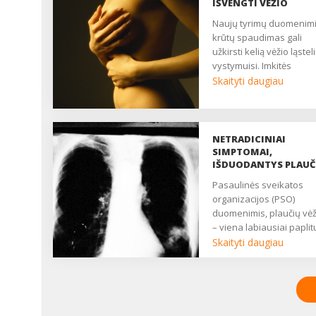
IŠVENGTI VĖŽIO
Naujų tyrimų duomenimis,
krūtų spaudimas gali
užkirsti kelią vėžio ląstel
vystymuisi. Imkitės
iniciatyvos ir neleiskite
Skaityti daugiau
atsirasti krūties vėžiui. ...
NETRADICINIAI
SIMPTOMAI,
IŠDUODANTYS PLAUČ
VĖŽĮ
Pasaulinės sveikatos
organizacijos (PSO)
duomenimis, plaučių vė
– viena labiausiai paplit
onkologinių ligų, kuri
Skaityti daugiau
dažniausiai diagnozuo
vėlyvoje stadijoje. Nors
visuomenėje gajus mitas
kad šia liga daugiausiai
serga rūkantys vyrai,