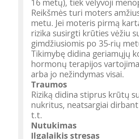
16 metų), tiek vėlyvoji men
Reikšmės turi moters amžius
metu. Jei moteris pirmą kart
rizika susirgti krūties vėžiu 
gimdžiusiomis po 35-rių met
Tikimybę didina geriamųjų k
hormonų terapijos vartojima
arba jo nežindymas visai.
Traumos
Riziką didina stiprus krūtų s
nukritus, neatsargiai dirbant
t.t.
Nutukimas
Ilgalaikis stresas