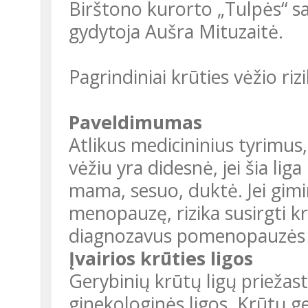
Birštono kurorto „Tulpės“ s
gydytoja Aušra Mituzaitė.
Pagrindiniai krūties vėžio riz
Paveldimumas
Atlikus medicininius tyrimus, 
vėžiu yra didesnė, jei šia lig
mama, sesuo, duktė. Jei gimi
menopauzę, rizika susirgti kr
diagnozavus pomenopauzės l
Įvairios krūties ligos
Gerybinių krūtų ligų priežast
ginekologinės ligos. Krūtų g