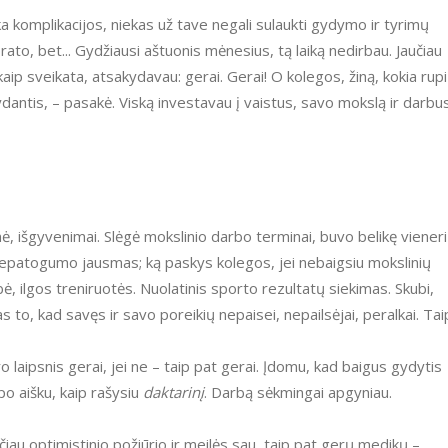
prato, bet... Gydžiausi aštuonis mėnesius, tą laiką nedirbau. Jaučiau
 kaip sveikata, atsakydavau: gerai. Gerai! O kolegos, žiną, kokia rupi
dantis, – pasakė. Viską investavau į vaistus, savo mokslą ir darbus
 nepatogumo jausmas; ką paskys kolegos, jei nebaigsiu mokslinių
bė, ilgos treniruotės. Nuolatinis sporto rezultatų siekimas. Skubi,
tas to, kad savęs ir savo poreikių nepaisei, nepailsėjai, peralkai. Tai
apo aišku, kaip rašysiu
daktarinį
. Darbą sėkmingai apgyniau.