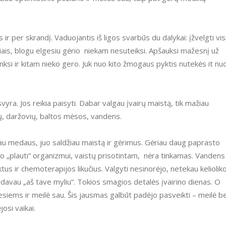
žiais, blogu elgesiu gėrio niekam nesuteiksi. Apšauksi mažesnį už
si ir kitam nieko gero. Juk nuo kito žmogaus pyktis nutekės it nu
ių, daržovių, baltos mėsos, vandens.
u medaus, juo saldžiau maistą ir gėrimus. Gėriau daug paprasto
uo „plauti“ organizmui, vaistų prisotintam, nėra tinkamas. Vandens
tus ir chemoterapijos likučius. Valgyti nesinorėjo, netekau keliolik
avau „aš tave myliu“. Tokios smagios detalės įvairino dienas. O
iesiems ir meilė sau. Šis jausmas galbūt padėjo pasveikti – meilė b
osi vaikai.