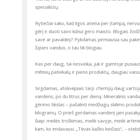
specialistų.
Rytiečiai sako, kad ligos ateina per įtampą, nervus ir per skrandį. Vaduojantis iš ligos svarbūs du dalykai: įžvelgti visur
gėrį ir duoti savo kūnui gero maisto. Blogais žod
save ar pavaldinį? Pykdamas pirmiausia sau pakenk
žąsies vanduo, o tau tik blogiau.
Kas per daug, tai nesveika, juk ir gamtoje pusiausvyra. Jos reikia paisyti. Dabar valgau įvairų maistą, tik mažiau
miltinių patiekalų ir pieno produktų, daugiau vais
Sirgdamas, atokvėpiais tarp
chemijų
daug vartoja
vandens, po du litrus per dieną. Mineralinis vand
gėrimo tikslas – pašalinti medžiagų skilimo produk
kilogramų. O prieš gerdamas vandenį jam pasakyd
šiaip: meilės troškimas, meilė savyje, meilė artim
kam, ko imdavausi. „Tėvas kažko keičiasi“, – stebėj