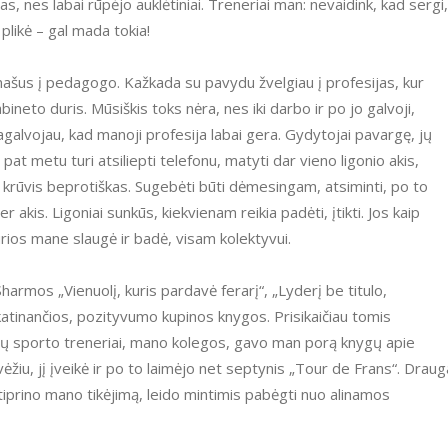
, nes labai rūpėjo auklėtiniai. Treneriai man: nevaidink, kad sergi,
 plikė – gal mada tokia!
ineto duris. Mūsiškis toks nėra, nes iki darbo ir po jo galvoji,
agalvojau, kad manoji profesija labai gera. Gydytojai pavargę, jų
o pat metu turi atsiliepti telefonu, matyti dar vieno ligonio akis,
a – krūvis beprotiškas. Sugebėti būti dėmesingam, atsiminti, po to
r akis. Ligoniai sunkūs, kiekvienam reikia padėti, įtikti. Jos kaip
urios mane slaugė ir badė, visam kolektyvui.
skatinančios, pozityvumo kupinos knygos. Prisikaičiau tomis
čių sporto treneriai, mano kolegos, gavo man porą knygų apie
ėžiu, jį įveikė ir po to laimėjo net septynis „Tour de Frans“. Draug
tiprino mano tikėjimą, leido mintimis pabėgti nuo alinamos