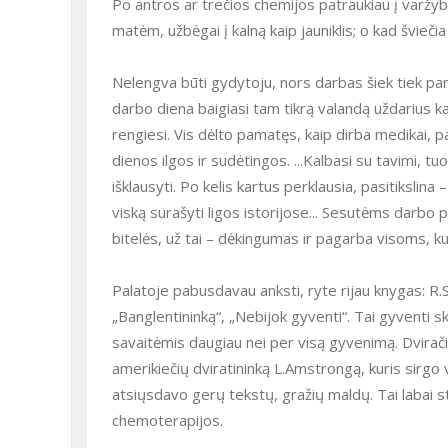
Po antros ar trečios chemijos patraukiau į varžybas
matėm, užbėgai į kalną kaip jauniklis; o kad šviečia
Nelengva būti gydytoju, nors darbas šiek tiek panašus į pedagogo. Kažkada su pavydu žvelgiau į profesijas, kur
darbo diena baigiasi tam tikrą valandą uždarius kab
rengiesi. Vis dėlto pamatęs, kaip dirba medikai, p
dienos ilgos ir sudėtingos. ...Kalbasi su tavimi, tu
išklausyti. Po kelis kartus perklausia, pasitikslin
viską surašyti ligos istorijose... Sesutėms darbo pe
bitelės, už tai – dėkingumas ir pagarba visoms, k
Palatoje pabusdavau anksti, ryte rijau knygas: R.Sharmos „Vienuolį, kuris pardavė ferarį“, „Lyderį be titulo,
„Banglentininką“, „Nebijok gyventi“. Tai gyventi 
savaitėmis daugiau nei per visą gyvenimą. Dvira
amerikiečių dviratininką L.Amstrongą, kuris sirgo v
atsiųsdavo gerų tekstų, gražių maldų. Tai labai s
chemoterapijos.