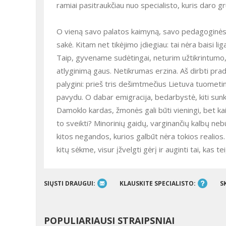
ramiai pasitraukčiau nuo specialisto, kuris daro gr
O vieną savo palatos kaimyną, savo pedagoginės kompetencijos įkvėptas, ėmiausi „perauklėti“, vėliau jis man „ačiū“
sakė. Kitam net tikėjimo įdiegiau: tai nėra baisi l
Taip, gyvename sudėtingai, neturim užtikrintumo, nėra tikėjimo ateitimi. Niekas nežino, ar neliks be darbo, kokį
atlyginimą gaus. Netikrumas erzina. Aš dirbti pra
palygini: prieš tris dešimtmečius Lietuva tuometi
pavydu. O dabar emigracija, bedarbystė, kiti sun
Damoklo kardas, žmonės gali būti vieningi, bet ka
to sveikti? Minorinių gaidų, varginančių kalbų nebūt
kitos negandos, kurios galbūt nėra tokios realios. 
kitų sėkme, visur įžvelgti gėrį ir auginti tai, kas te
SIŲSTI DRAUGUI:
KLAUSKITE SPECIALISTO:
S
POPULIARIAUSI STRAIPSNIAI