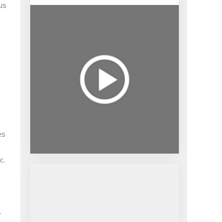
es
c.
.