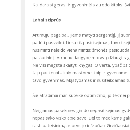
Kai daraisi geras, ir gyvenimėlis atrodo kitoks, šv
Labai stiprūs
Artimųjų pagalba... Jiems matyti sergantįjį, jį suprasti yra sunku, kamuoja nežinia, kaip padėti. Vargu ar kas kitas gali
padėti pasveikti. Lieka tik pasitikėjimas, tavo tikė
nusiminti neleido viena mintis: žmonės pasiduoda,
paskutinioji. Atradau daugybę motyvų džiaugtis 
Ne visi mėgsta skaityti knygas. O verta, ypač psichologines. Visų negalavimų pradžia yra mūsų galvoje, visa sveikata
taip pat tenai – kaip mąstome, taip ir gyvename.
tavo gyvenimas. Mąstydamas ir nusiteikdamas tu
Šie atradimai man suteikė optimizmo, jo tėkmei pa
Neigiamas pasekmes gimdo nepasitikėjimas gydytoju. Kai kurie pacientai tik pyksta ant daktarų, burbena, meluoja,
nepasisako visko apie save. Dėl to medikams gali ir 
rasti pateisinimą ar bent jo ieškočiau. Greičiausiai