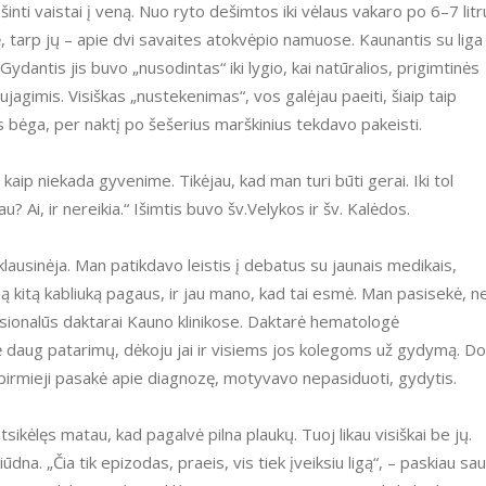
ę, tarp jų – apie dvi savaites atokvėpio namuose. Kaunantis su liga
ydantis jis buvo „nusodintas“ iki lygio, kai natūralios, prigimtinės
agimis. Visiškas „nustekenimas“, vos galėjau paeiti, šiaip taip
s bėga, per naktį po šešerius marškinius tekdavo pakeisti.
? Ai, ir nereikia.“ Išimtis buvo šv.Velykos ir šv. Kalėdos.
ną kitą kabliuką pagaus, ir jau mano, kad tai esmė. Man pasisekė, n
fesionalūs daktarai Kauno klinikose. Daktarė hematologė
 daug patarimų, dėkoju jai ir visiems jos kolegoms už gydymą. Do
 pirmieji pasakė apie diagnozę, motyvavo nepasiduoti, gydytis.
iūdna. „Čia tik epizodas, praeis, vis tiek įveiksiu ligą“, – paskiau sau