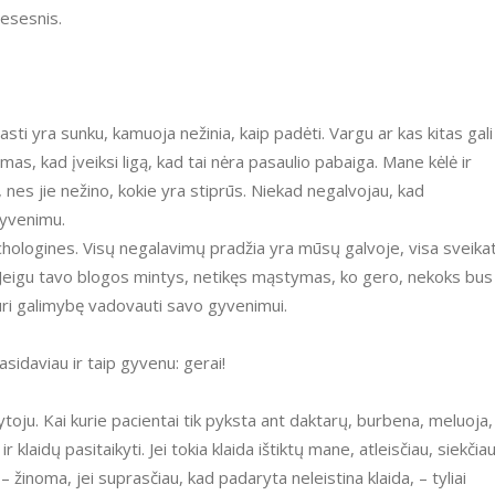
iesesnis.
jimas, kad įveiksi ligą, kad tai nėra pasaulio pabaiga. Mane kėlė ir
 nes jie nežino, kokie yra stiprūs. Niekad negalvojau, kad
gyvenimu.
 Jeigu tavo blogos mintys, netikęs mąstymas, ko gero, nekoks bus
ri galimybę vadovauti savo gyvenimui.
sidaviau ir taip gyvenu: gerai!
klaidų pasitaikyti. Jei tokia klaida ištiktų mane, atleisčiau, siekčia
 – žinoma, jei suprasčiau, kad padaryta neleistina klaida, – tyliai