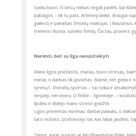
Sunku buvo. Iš tiesų niekas negali padėti, kai ištinka komplikacijos, niekas už tave negali sulaukti gydymo ir tyrimų
pabaigos – tik tu pats. Artimieji lankė, draugai su
gailestį ir panašias žmonių reakcijas. Į klausimus,
trenerio duona, surinko fondą.
Čia tau, pravers gy
Nurimti, bet su liga nesusitaikyti
Mano ligos priežastis, manau, buvo stresas, baimė, išgyvenimai. Slėgė mokslinio darbo terminai, buvo belikę vieneri
metai, o darbas tik įpusėtas. Baimė, net gėda ir
tyrimų?.. Dviračių sportas – tai rizika ir atsakomy
nespėji, nerviniesi. O finiše – ligoninėje – rezulta
lipdėsi ir didėjo mano streso gniūžtė.
Ligos priremtas nurimau: darbai palauks, o daktaro laipsnis gerai, jei ne – taip pat gerai. Įdomu, kad baigus gydytis
tarsi nušvito, prašviesėjo tai, kas labai jaudino, t
Tiems, kurie susirgo ar kiti išbandymai ištikę, linkėčiau optimistinio požiūrio ir meilės sau, taip pat gerų medikų –