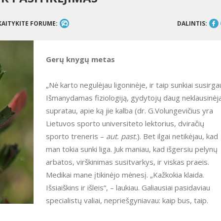
KAITYKITE FORUME:
DALINTIS:
Gerų knygų metas
„Nė karto negulėjau ligoninėje, ir taip sunkiai susirgau?
Išmanydamas fiziologiją, gydytojų daug neklausinėj
supratau, apie ką jie kalba (dr. G.Volungevičius yra
Lietuvos sporto universiteto lektorius, dviračių
sporto treneris –
aut. past.
). Bet ilgai netikėjau, kad
man tokia sunki liga. Juk maniau, kad išgersiu pelynų
arbatos, virškinimas susitvarkys, ir viskas praeis.
Medikai mane įtikinėjo mėnesį. „Kažkokia klaida.
Išsiaiškins ir išleis“, – laukiau. Galiausiai pasidaviau
specialistų valiai, nepriešgyniavau: kaip bus, taip.