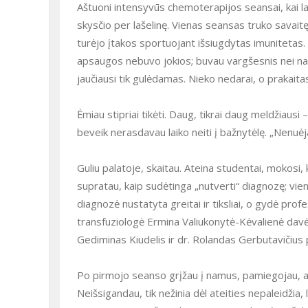
Aštuoni intensyvūs chemoterapijos seansai, kai lašinti vaistai į veną. Nuo ryto dešimtos iki vėlaus vakaro po 6–7 litrus
skysčio per lašelinę. Vienas seansas truko savait
turėjo įtakos sportuojant išsiugdytas imunitetas. G
apsaugos nebuvo jokios; buvau vargšesnis nei nauj
jaučiausi tik gulėdamas. Nieko nedarai, o prakaita
Ėmiau stipriai tikėti. Daug, tikrai daug meldžiausi – kaip niekada gyvenime. Tikėjau, kad man turi būti gerai. Iki tol
beveik nerasdavau laiko neiti į bažnytėlę. „Nenuėjau
Guliu palatoje, skaitau. Ateina studentai, mokosi, klausinėja. Man patikdavo leistis į debatus su jaunais medikais,
supratau, kaip sudėtinga „nutverti“ diagnozę; vie
diagnozė nustatyta greitai ir tiksliai, o gydė pro
transfuziologė Ermina Valiukonytė-Kėvalienė davė
Gediminas Kiudelis ir dr. Rolandas Gerbutavičius
Po pirmojo seanso grįžau į namus, pamiegojau, atsikėlęs matau, kad pagalvė pilna plaukų. Tuoj likau visiškai be jų.
Neišsigandau, tik nežinia dėl ateities nepaleidžia, l