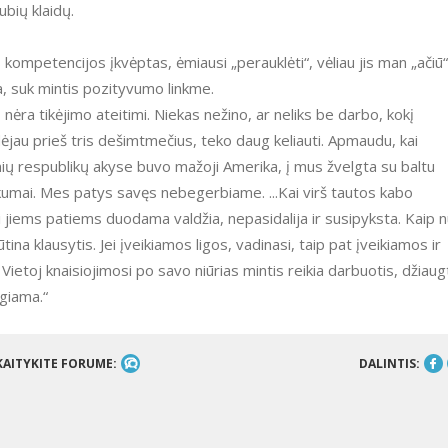
ubių klaidų.
iga, suk mintis pozityvumo linkme.
dėjau prieš tris dešimtmečius, teko daug keliauti. Apmaudu, kai
nių respublikų akyse buvo mažoji Amerika, į mus žvelgta su baltu
kumai. Mes patys savęs nebegerbiame. ...Kai virš tautos kabo
i jiems patiems duodama valdžia, nepasidalija ir susipyksta. Kaip 
ina klausytis. Jei įveikiamos ligos, vadinasi, taip pat įveikiamos ir
Vietoj knaisiojimosi po savo niūrias mintis reikia darbuotis, džiaug
igiama.“
KAITYKITE FORUME:
DALINTIS: