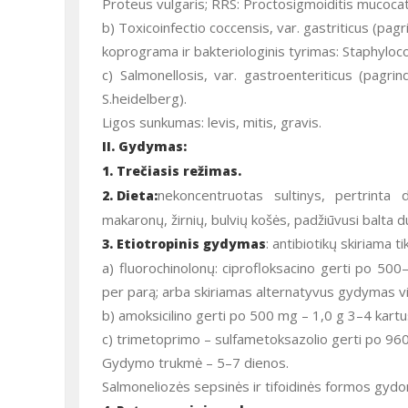
Proteus vulgaris; RRS: Proctosigmoiditis mucocath
b) Toxicoinfectio coccensis, var. gastriticus (pagri
koprograma ir bakteriologinis tyrimas: Staphyloco
c) Salmonellosis, var. gastroenteriticus (pagrind
S.heidelberg).
Ligos sunkumas: levis, mitis, gravis.
II. Gydymas:
1. Trečiasis režimas.
nekoncentruotas sultinys, pertrinta 
2. Dieta:
makaronų, žirnių, bulvių košės, padžiūvusi balta d
: antibiotikų skiriama 
3. Etiotropinis gydymas
a) fluorochinolonų: ciprofloksacino gerti po 5
per parą; arba skiriamas alternatyvus gydymas vi
b) amoksicilino gerti po 500 mg – 1,0 g 3–4 kartu
c) trimetoprimo – sulfametoksazolio gerti po 960
Gydymo trukmė – 5–7 dienos.
Salmoneliozės sepsinės ir tifoidinės formos gydomos