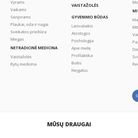
Vyrams
Mo
VAISTAŽOLĖS
Vaikams
MI
Senjorams
GYVENIMO BŪDAS
Ma
Plaukai, oda ir nagai
Laisvalaikis
Mi
Sveikatos priežiūra
Atostogos
Va
Miegas
Psichologija
Pa
NETRADICINĖ MEDICINA
Apie meilę
Di
Profilaktika
Vaistažolės
Sv
Buitis
Rytų medicina
Re
Neįgalus
MŪSŲ DRAUGAI