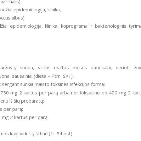
arrhalis).
ndžia: epidemiologija, klinika,
ccus albus).
žia: epidemiologija, klinika, koprograma ir bakteriologinis tyrim
daržovių sriuba, virtos maltos mėsos patiekalai, neriebi žuv
uona, sausainiai (dieta – Ptm, SK↓).
tik sergant sunkia maisto toksinės infekcijos forma:
00–750 mg 2 kartus per parą arba norfloksacino po 400 mg 2 kar
enu iš šių preparatų:
s per parą;
 mg 2 kartus per parą.
 kaip vidurių šiltinė (žr. 54 psl.).