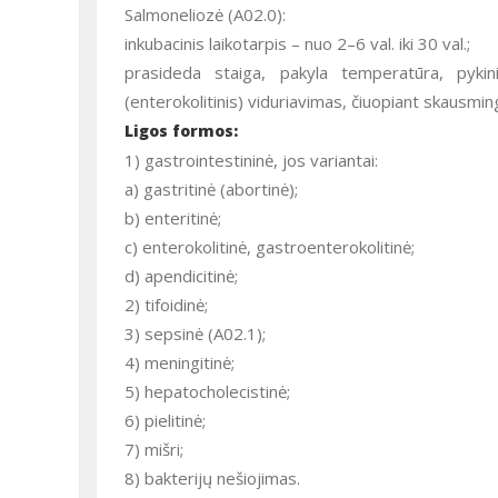
Salmoneliozė (A02.0):
inkubacinis laikotarpis – nuo 2–6 val. iki 30 val.;
prasideda staiga, pakyla temperatūra, pykin
(enterokolitinis) viduriavimas, čiuopiant skausminga
Ligos formos:
1) gastrointestininė, jos variantai:
a) gastritinė (abortinė);
b) enteritinė;
c) enterokolitinė, gastroenterokolitinė;
d) apendicitinė;
2) tifoidinė;
3) sepsinė (A02.1);
4) meningitinė;
5) hepatocholecistinė;
6) pielitinė;
7) mišri;
8) bakterijų nešiojimas.