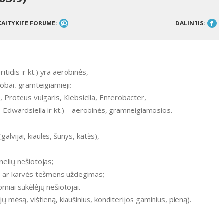
KAITYKITE FORUME:
DALINTIS:
tidis ir kt.) yra aerobinės,
obai, gramteigiamieji;
i, Proteus vulgaris, Klebsiella, Enterobacter,
Edwardsiella ir kt.) – aerobinės, gramneigiamosios.
galvijai, kiaulės, šunys, katės),
nelių nešiotojas;
iai ar karvės tešmens uždegimas;
miai sukėlėjų nešiotojai.
jų mėsą, vištieną, kiaušinius, konditerijos gaminius, pieną).