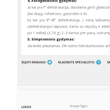
4. Patogenezinis gydymas:
a) kai yra l° dehidratacija, duodama gerti gliukozė
(be dujų), rehidrono, gastrolito ir kt.
b) kai yra ll°–lll° dehidratacija, į veną lašina
(dehidratacijos laipsnio). Kartu su skysčių ir ele
po 1 miltelį (3,76 g) 2–3 kartus per parą, sutrum
5. Simptominis gydymas:
skrandis plaunamas 2% natrio hidrokarbonato arb
SIŲSTI DRAUGUI:
KLAUSKITE SPECIALISTO:
S
Kraujo ligos
LIGOS