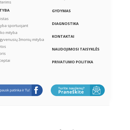
terims
TYBA
GYDYMAS
istas
DIAGNOSTIKA
tyba sportuojant
iko mityba
KONTAKTAI
gyvenusių žmonių mityba
etos
NAUDOJIMOSI TAISYKLĖS
oris
ceptai
PRIVATUMO POLITIKA