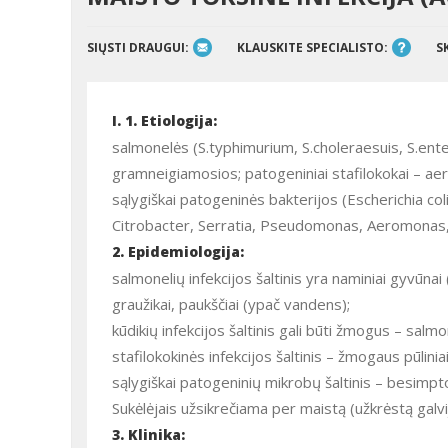
SIŲSTI DRAUGUI:
KLAUSKITE SPECIALISTO:
S
I. 1. Etiologija:
salmonelės (S.typhimurium, S.choleraesuis, S.enteri
gramneigiamosios; patogeniniai stafilokokai – aer
sąlygiškai patogeninės bakterijos (Escherichia col
Citrobacter, Serratia, Pseudomonas, Aeromonas, 
2. Epidemiologija:
salmonelių infekcijos šaltinis yra naminiai gyvūnai (
graužikai, paukščiai (ypač vandens);
kūdikių infekcijos šaltinis gali būti žmogus – salmo
stafilokokinės infekcijos šaltinis – žmogaus pūlin
sąlygiškai patogeninių mikrobų šaltinis – besimpto
Sukėlėjais užsikrečiama per maistą (užkrėstą galvi
3. Klinika: