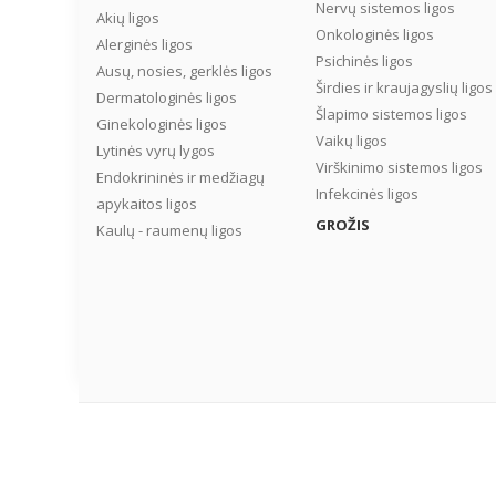
Nervų sistemos ligos
Akių ligos
Onkologinės ligos
Alerginės ligos
Psichinės ligos
Ausų, nosies, gerklės ligos
Širdies ir kraujagyslių ligos
Dermatologinės ligos
Šlapimo sistemos ligos
Ginekologinės ligos
Vaikų ligos
Lytinės vyrų lygos
Virškinimo sistemos ligos
Endokrininės ir medžiagų
Infekcinės ligos
apykaitos ligos
GROŽIS
Kaulų - raumenų ligos