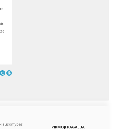
ens
kio
kta
iklausomybės
PIRMOJI PAGALBA