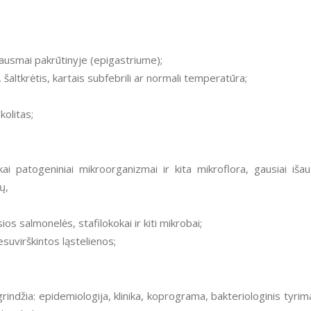
ausmai pakrūtinyje (epigastriume);
šaltkrėtis, kartais subfebrili ar normali temperatūra;
kolitas;
ai patogeniniai mikroorganizmai ir kita mikroflora, gausiai iša
ų,
s salmonelės, stafilokokai ir kiti mikrobai;
esuvirškintos ląstelienos;
grindžia: epidemiologija, klinika, koprograma, bakteriologinis tyrim