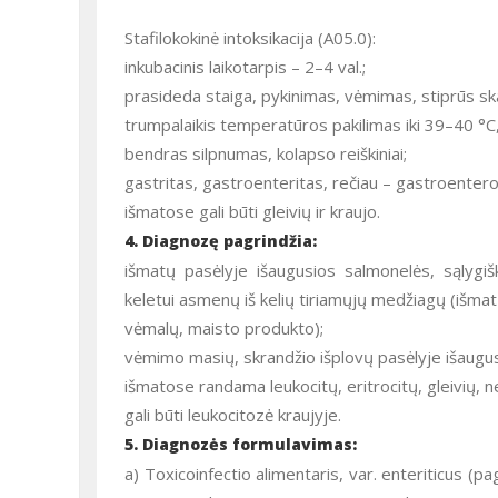
Stafilokokinė intoksikacija (A05.0):
inkubacinis laikotarpis – 2–4 val.;
prasideda staiga, pykinimas, vėmimas, stiprūs sk
trumpalaikis temperatūros pakilimas iki 39–40 °C, 
bendras silpnumas, kolapso reiškiniai;
gastritas, gastroenteritas, rečiau – gastroentero
išmatose gali būti gleivių ir kraujo.
4. Diagnozę pagrindžia:
išmatų pasėlyje išaugusios salmonelės, sąlygišk
keletui asmenų iš kelių tiriamųjų medžiagų (išmat
vėmalų, maisto produkto);
vėmimo masių, skrandžio išplovų pasėlyje išaugusio
išmatose randama leukocitų, eritrocitų, gleivių, n
gali būti leukocitozė kraujyje.
5. Diagnozės formulavimas:
a) Toxicoinfectio alimentaris, var. enteriticus (pa