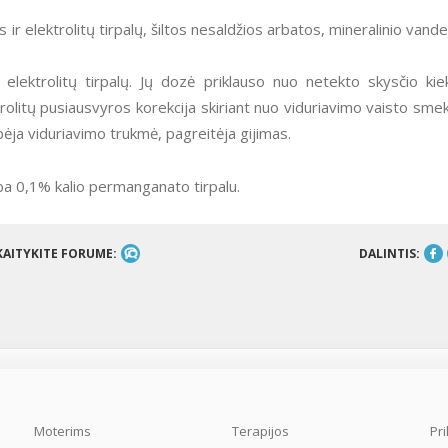
s ir elektrolitų tirpalų, šiltos nesaldžios arbatos, mineralinio vand
ma elektrolitų tirpalų. Jų dozė priklauso nuo netekto skysčio kie
ktrolitų pusiausvyros korekcija skiriant nuo viduriavimo vaisto sme
pėja viduriavimo trukmė, pagreitėja gijimas.
a 0,1% kalio permanganato tirpalu.
KAITYKITE FORUME:
DALINTIS:
Moterims
Terapijos
Pr