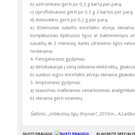
b) azitromicino gerti po 0,5 g kartą per parą;
c) ciprofloksacino gerti po 0,5 g 2 kartus per parą;
d) doksiciklino gerti po 0,2 g per parą;
e) B.henselae sukelto encefalito atveju skiriam
komplikuotais išplitusios ligos ar bakteriemijos a
savaičių iki 2 mėnesių; katės įdrėskimo ligos ne
neskiriama.
4. Patogenezinis gydymas:
a) detoksikacijai į veną lašinama elektrolitų, gliukozė
b) sunkios eigos encefalito atveju skiriama gliukoko
5. Simptominis gydymas:
a) skausmas malšinamas nenarkotiniais analgetikais
b) skiriama gerti vitaminų.
Šaltinis: „Infekcinių ligų žinynas“, 2016m.,
A.Laiško
SIŲSTI DRAUGUI:
KLAUSKITE SPECIALI