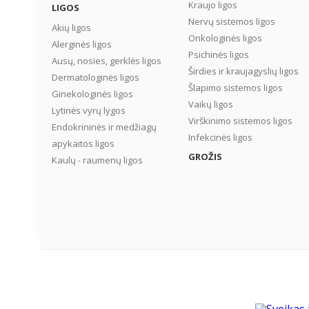
Kraujo ligos
LIGOS
Nervų sistemos ligos
Akių ligos
Onkologinės ligos
Alerginės ligos
Psichinės ligos
Ausų, nosies, gerklės ligos
Širdies ir kraujagyslių ligos
Dermatologinės ligos
Šlapimo sistemos ligos
Ginekologinės ligos
Vaikų ligos
Lytinės vyrų lygos
Virškinimo sistemos ligos
Endokrininės ir medžiagų
Infekcinės ligos
apykaitos ligos
GROŽIS
Kaulų - raumenų ligos