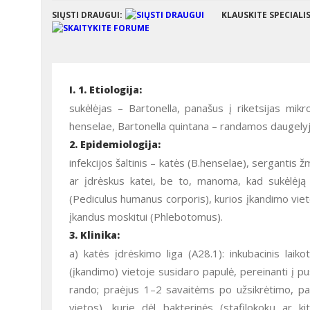
SIŲSTI DRAUGUI:
KLAUSKITE SPECIALI
I. 1. Etiologija:
sukėlėjas – Bartonella, panašus į riketsijas mik
henselae, Bartonella quintana – randamos daugelyje š
2. Epidemiologija:
infekcijos šaltinis – katės (B.henselae), sergantis 
ar įdrėskus katei, be to, manoma, kad sukėlėją 
(Pediculus humanus corporis), kurios įkandimo vieto
įkandus moskitui (Phlebotomus).
3. Klinika:
a) katės įdrėskimo liga (A28.1): inkubacinis lai
(įkandimo) vietoje susidaro papulė, pereinanti į pu
rando; praėjus 1–2 savaitėms po užsikrėtimo, padi
vietos), kurie dėl bakterinės (stafilokokų ar 