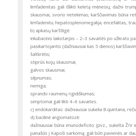
limfadenitas gali išlikti keletą mėnesių; dažni tru
skausmai, svorio netekimas; karščiavimas būna retai
limfadenitu; hepatosplenomegalija; encefalitas, trauku
b) apkasų karštligė:
inkubacinis laikotarpis – 2–3 savaitės po užkrato p
pasikartojantis (dažniausiai kas 5 dienos) karščiavi
šaltkrėtis;
stiprūs kojų skausmai;
galvos skausmai;
silpnumas;
nemiga;
sprando raumenų rigidiškumas;
simptomai gali likti 4–6 savaites.
c) endokarditas: dažniausiai sukelia B.quintana, reč
d) bacilinė angiomatozė:
dažniausiai būna imunodeficito (pvz., sukelta ŽIV i
panašūs į Kapoši sarkomą; gali būti pavienės ar da