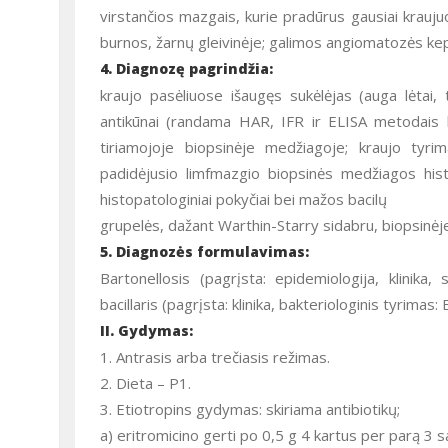
virstančios mazgais, kurie pradūrus gausiai kraujuoja
burnos, žarnų gleivinėje; galimos angiomatozės ke
4. Diagnozę pagrindžia:
kraujo pasėliuose išaugęs sukėlėjas (auga lėtai, 
antikūnai (randama HAR, IFR ir ELISA metodais 
tiriamojoje biopsinėje medžiagoje; kraujo tyr
padidėjusio limfmazgio biopsinės medžiagos histo
histopatologiniai pokyčiai bei mažos bacilų
grupelės, dažant Warthin-Starry sidabru, biopsinė
5. Diagnozės formulavimas:
Bartonellosis (pagrįsta: epidemiologija, klinika, 
bacillaris (pagrįsta: klinika, bakteriologinis tyrimas
II. Gydymas:
1. Antrasis arba trečiasis režimas.
2. Dieta – P1.
3. Etiotropins gydymas: skiriama antibiotikų;
a) eritromicino gerti po 0,5 g 4 kartus per parą 3 