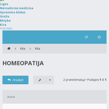
Ligos
Netradicinė medicina
Gyvenimo būdas
Grožis
Mityba
Kita
FORUMAS
Kita
Kita
HOMEOPATIJA
2 pranešimai(ų) • Puslapis
1
iš
1
Atsakyti
Auksė