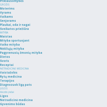
Priklausomybės
GROŽIS
Moterims
Vyrams
Vaikams
Senjorams
Plaukai, oda ir nagai
Sveikatos priežiūra
MITYBA
Maistas
Mityba sportuojant
Vaiko mityba
Nėščiųjų mityba
Pagyvenusių žmonių mityba
Dietos
Svoris
Receptai
NETRADICINĖ MEDICINA
Vaistažolės
Rytų medicina
Terapijos
Diagnozuok ligą pats
LIGOS
Vaizdo įrašai
Ligos
Netradicinė medicina
Gyvenimo būdas