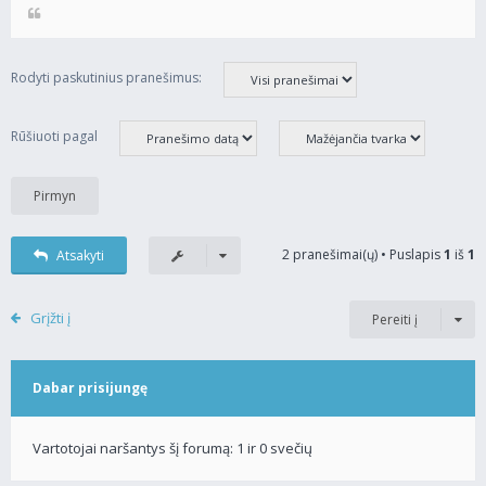
Rodyti paskutinius pranešimus:
Rūšiuoti pagal
2 pranešimai(ų) • Puslapis
1
iš
1
Atsakyti
Grįžti į
Pereiti į
Dabar prisijungę
Vartotojai naršantys šį forumą: 1 ir 0 svečių