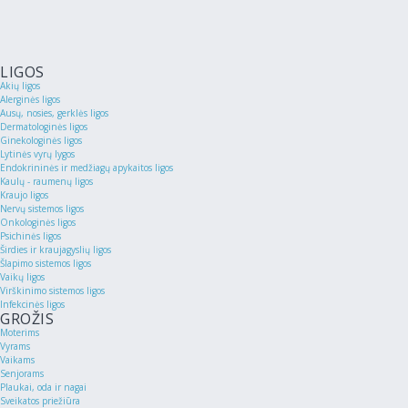
LIGOS
Akių ligos
Alerginės ligos
Ausų, nosies, gerklės ligos
Dermatologinės ligos
Ginekologinės ligos
Lytinės vyrų lygos
Endokrininės ir medžiagų apykaitos ligos
Kaulų - raumenų ligos
Kraujo ligos
Nervų sistemos ligos
Onkologinės ligos
Psichinės ligos
Širdies ir kraujagyslių ligos
Šlapimo sistemos ligos
Vaikų ligos
Virškinimo sistemos ligos
Infekcinės ligos
GROŽIS
Moterims
Vyrams
Vaikams
Senjorams
Plaukai, oda ir nagai
Sveikatos priežiūra