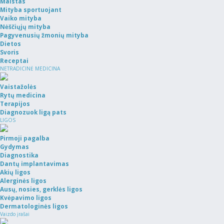
Maistas
Mityba sportuojant
Vaiko mityba
Nėščiųjų mityba
Pagyvenusių žmonių mityba
Dietos
Svoris
Receptai
NETRADICINĖ MEDICINA
Vaistažolės
Rytų medicina
Terapijos
Diagnozuok ligą pats
LIGOS
Pirmoji pagalba
Gydymas
Diagnostika
Dantų implantavimas
Akių ligos
Alerginės ligos
Ausų, nosies, gerklės ligos
Kvėpavimo ligos
Dermatologinės ligos
Vaizdo įrašai