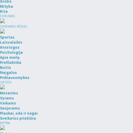
Grožis
Mityba
Kita
FORUMAS
GYVENIMO BŪDAS
Sportas
Laisvalaikis
Atostogos
Psichologija
Apie meilę
Profilaktika
Buitis
Neįgalus
Priklausomybės
GROŽIS
Moterims
Vyrams
Vaikams
Senjorams
Plaukai, oda ir nagai
Sveikatos priežiūra
MITYBA