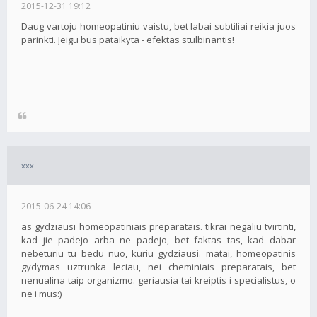
2015-12-31 19:12
Daug vartoju homeopatiniu vaistu, bet labai subtiliai reikia juos
parinkti. Jeigu bus pataikyta - efektas stulbinantis!
xxx
2015-06-24 14:06
as gydziausi homeopatiniais preparatais. tikrai negaliu tvirtinti,
kad jie padejo arba ne padejo, bet faktas tas, kad dabar
nebeturiu tu bedu nuo, kuriu gydziausi. matai, homeopatinis
gydymas uztrunka leciau, nei cheminiais preparatais, bet
nenualina taip organizmo. geriausia tai kreiptis i specialistus, o
ne i mus:)