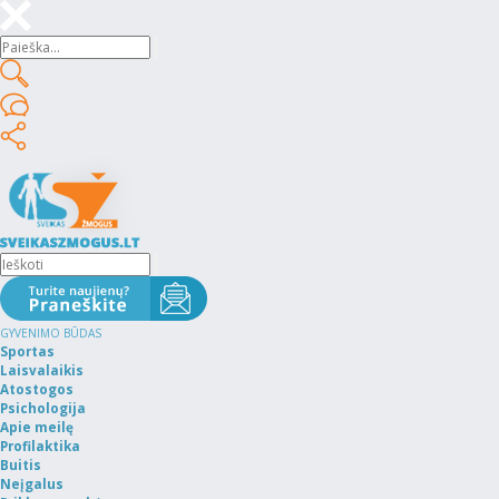
GYVENIMO BŪDAS
Sportas
Laisvalaikis
Atostogos
Psichologija
Apie meilę
Profilaktika
Buitis
Neįgalus