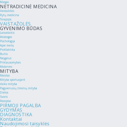
Miegas
NETRADICINĖ MEDICINA
Vaistažolės
Rytų medicina
Terapijos
VAISTAŽOLĖS
GYVENIMO BŪDAS
Laisvalaikis
Atostogos
Psichologija
Apie meilę
Profilaktika
Buitis
Neįgalus
Priklausomybės
Moterims
MITYBA
Maistas
Mityba sportuojant
Vaiko mityba
Pagyvenusių žmonių mityba
Dietos
Svoris
Receptai
PIRMOJI PAGALBA
GYDYMAS
DIAGNOSTIKA
Kontaktai
Naudojimosi taisyklės