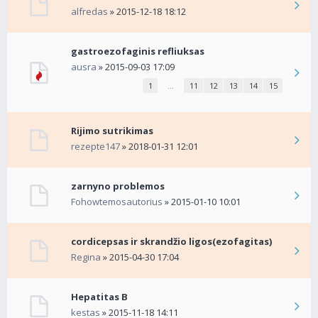
alfredas
» 2015-12-18 18:12
gastroezofaginis refliuksas
ausra
» 2015-09-03 17:09
1
…
11
12
13
14
15
Rijimo sutrikimas
rezepte147
» 2018-01-31 12:01
zarnyno problemos
Fohowtemosautorius
» 2015-01-10 10:01
cordicepsas ir skrandžio ligos(ezofagitas)
Regina
» 2015-04-30 17:04
Hepatitas B
kestas
» 2015-11-18 14:11