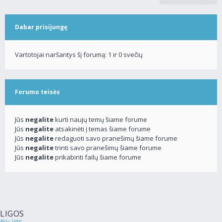
Dabar prisijungę
Vartotojai naršantys šį forumą: 1 ir 0 svečių
Forumo teisės
Jūs
negalite
kurti naujų temų šiame forume
Jūs
negalite
atsakinėti į temas šiame forume
Jūs
negalite
redaguoti savo pranešimų šiame forume
Jūs
negalite
trinti savo pranešimų šiame forume
Jūs
negalite
prikabinti failų šiame forume
LIGOS
Akių ligos