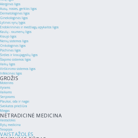
Alerginės ligos
Ausų, nosies, gerklės ligos
Dermatologinės ligos
Ginekologinės ligos
Lytinės vyrų lygos
Endokrininės ir medžiagų apykaitos ligos
Kaulų - raumenų ligos
Kraujo ligos
Nervų sistemos ligos
Onkologinės ligos
Psichinės ligos
Širdies ir kraujagyslių ligos
Šlapimo sistemos ligos
Vaikų ligos
Virškinimo sistemos ligos
Infekcinės ligos
GROŽIS
Moterims
Vyrams
Vaikams
Senjorams
Plaukai, oda ir nagai
Sveikatos priežiūra
Miegas
NETRADICINĖ MEDICINA
Vaistažolės
Rytų medicina
Terapijos
VAISTAŽOLĖS