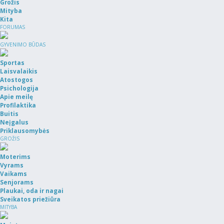
Grožis
Mityba
Kita
FORUMAS
GYVENIMO BŪDAS
Sportas
Laisvalaikis
Atostogos
Psichologija
Apie meilę
Profilaktika
Buitis
Neįgalus
Priklausomybės
GROŽIS
Moterims
Vyrams
Vaikams
Senjorams
Plaukai, oda ir nagai
Sveikatos priežiūra
MITYBA