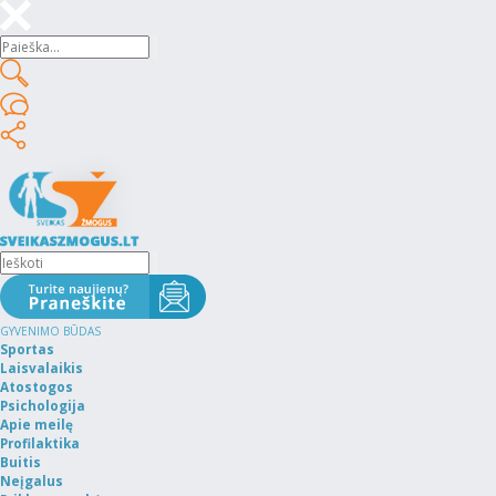
GYVENIMO BŪDAS
Sportas
Laisvalaikis
Atostogos
Psichologija
Apie meilę
Profilaktika
Buitis
Neįgalus