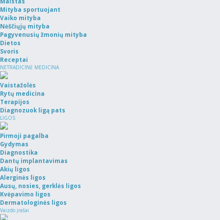
Maistas
Mityba sportuojant
Vaiko mityba
Nėščiųjų mityba
Pagyvenusių žmonių mityba
Dietos
Svoris
Receptai
NETRADICINĖ MEDICINA
Vaistažolės
Rytų medicina
Terapijos
Diagnozuok ligą pats
LIGOS
Pirmoji pagalba
Gydymas
Diagnostika
Dantų implantavimas
Akių ligos
Alerginės ligos
Ausų, nosies, gerklės ligos
Kvėpavimo ligos
Dermatologinės ligos
Vaizdo įrašai