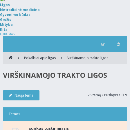
Ligos
Netradicinė medicina
Gyvenimo būdas
Grožis
Mityba
Kita
FORUMAS
Pokalbiai apie ligas
Virškinamojo trakto ligos
VIRŠKINAMOJO TRAKTO LIGOS
25 temų • Puslapis
1
iš
1
Nauja tema
Temos
sunkus tustinimasis