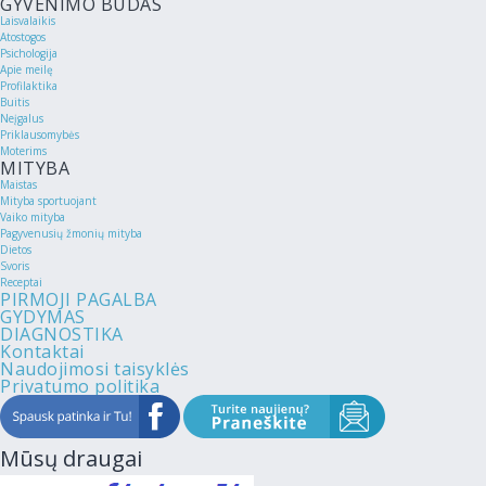
GYVENIMO BŪDAS
Laisvalaikis
Atostogos
Psichologija
Apie meilę
Profilaktika
Buitis
Neįgalus
Priklausomybės
Moterims
MITYBA
Maistas
Mityba sportuojant
Vaiko mityba
Pagyvenusių žmonių mityba
Dietos
Svoris
Receptai
PIRMOJI PAGALBA
GYDYMAS
DIAGNOSTIKA
Kontaktai
Naudojimosi taisyklės
Privatumo politika
Mūsų draugai