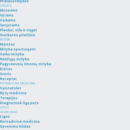
Priklausomybės
GROŽIS
Moterims
Vyrams
Vaikams
Senjorams
Plaukai, oda ir nagai
Sveikatos priežiūra
MITYBA
Maistas
Mityba sportuojant
Vaiko mityba
Nėščiųjų mityba
Pagyvenusių žmonių mityba
Dietos
Svoris
Receptai
NETRADICINĖ MEDICINA
Vaistažolės
Rytų medicina
Terapijos
Diagnozuok ligą pats
LIGOS
Vaizdo įrašai
Ligos
Netradicinė medicina
Gyvenimo būdas