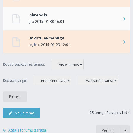
skrandis
ji
» 2015-01-30 16:01
inkstų akmenligė
egle
» 2015-01-29 12:01
Rodyti paskutines temas:
Rūšiuoti pagal
25 temų • Puslapis
1
iš
1
Nauja tema
Atgal į forumų sąrašą
Pereiti į