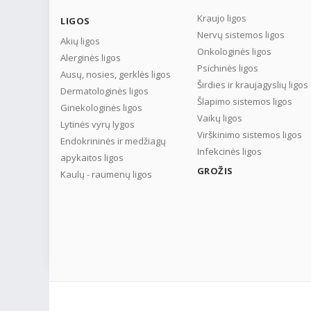
Kraujo ligos
LIGOS
Nervų sistemos ligos
Akių ligos
Onkologinės ligos
Alerginės ligos
Psichinės ligos
Ausų, nosies, gerklės ligos
Širdies ir kraujagyslių ligos
Dermatologinės ligos
Šlapimo sistemos ligos
Ginekologinės ligos
Vaikų ligos
Lytinės vyrų lygos
Virškinimo sistemos ligos
Endokrininės ir medžiagų
Infekcinės ligos
apykaitos ligos
GROŽIS
Kaulų - raumenų ligos