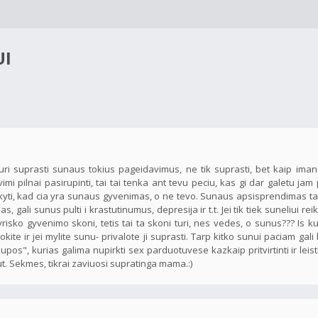
UI
uri suprasti sunaus tokius pageidavimus, ne tik suprasti, bet kaip ima
mi pilnai pasirupinti, tai tai tenka ant tevu peciu, kas gi dar galetu jam 
yti, kad cia yra sunaus gyvenimas, o ne tevo. Sunaus apsisprendimas taip
ali sunus pulti i krastutinumus, depresija ir t.t. Jei tik tiek suneliui reik
yrisko gyvenimo skoni, tetis tai ta skoni turi, nes vedes, o sunus??? Is ku
 ir jei mylite sunu- privalote ji suprasti. Tarp kitko sunui paciam gali 
upos", kurias galima nupirkti sex parduotuvese kazkaip pritvirtinti ir leist
aut. Sekmes, tikrai zaviuosi supratinga mama.:)