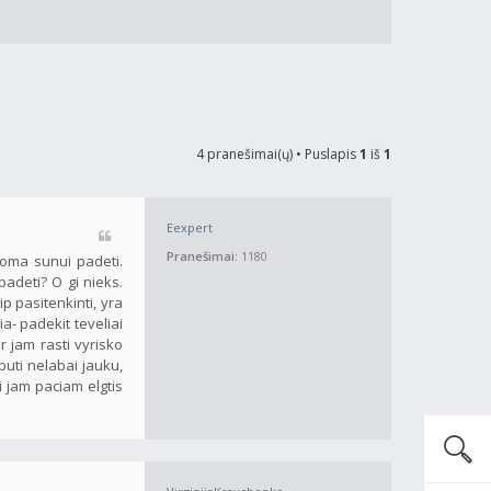
4 pranešimai(ų) • Puslapis
1
iš
1
Eexpert
Pranešimai:
1180
noma sunui padeti.
padeti? O gi nieks.
 pasitenkinti, yra
ia- padekit teveliai
r jam rasti vyrisko
buti nelabai jauku,
i jam paciam elgtis