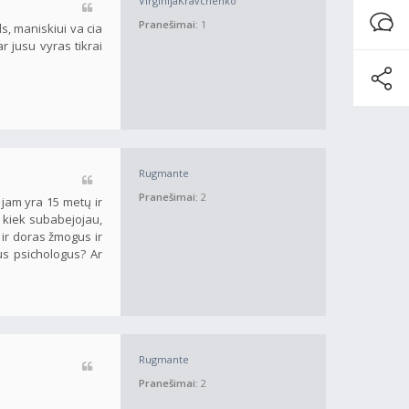
VirginijaKravchenko
Pranešimai:
1
ls, maniskiui va cia
r jusu vyras tikrai
Rugmante
Pranešimai:
2
 jam yra 15 metų ir
 kiek subabejojau,
 ir doras žmogus ir
tus psichologus? Ar
Rugmante
Pranešimai:
2