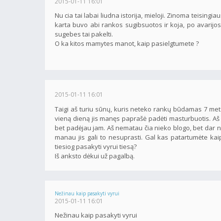
2015-01-11 16:01
Nu cia tai labai liudna istorija, mieloji. Zinoma teisingi
karta buvo abi rankos sugibsuotos ir koja, po avarijos
sugebes tai pakelti.
O ka kitos mamytes manot, kaip pasielgtumete ?
2015-01-11 16:01
Taigi aš turiu sūnų, kuris neteko rankų būdamas 7 metų
vieną dieną jis manęs paprašė padėti masturbuotis. Aš 
bet padėjau jam. Aš nematau čia nieko blogo, bet dar nes
manau jis gali to nesuprasti. Gal kas patartumėte kaip
tiesiog pasakyti vyrui tiesą?
Iš anksto dėkui už pagalbą.
Nežinau kaip pasakyti vyrui
2015-01-11 16:01
Nežinau kaip pasakyti vyrui