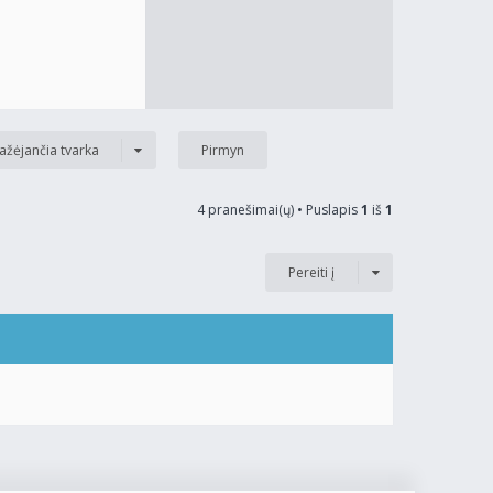
ažėjančia tvarka
4 pranešimai(ų) • Puslapis
1
iš
1
Pereiti į