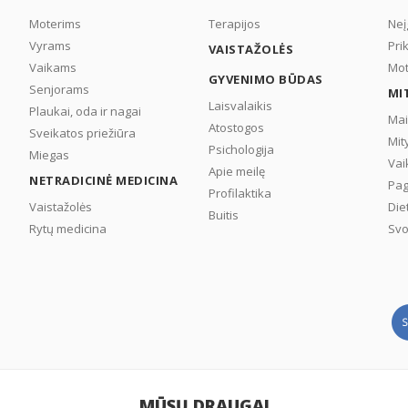
Moterims
Terapijos
Neį
Vyrams
Pri
VAISTAŽOLĖS
Vaikams
Mot
GYVENIMO BŪDAS
Senjorams
MI
Laisvalaikis
Plaukai, oda ir nagai
Mai
Atostogos
Sveikatos priežiūra
Mit
Psichologija
Miegas
Vai
Apie meilę
NETRADICINĖ MEDICINA
Pag
Profilaktika
Vaistažolės
Die
Buitis
Rytų medicina
Svo
MŪSŲ DRAUGAI