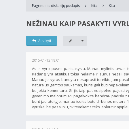
Pagrindinis diskusijų puslapis
Kita
Kita
NEŽINAU KAIP PASAKYTI VYR
Atsakyti
2015-01-12 18:01
As is vyro puses pasisakysiu. Manau mylintis tevas t
Kadangi yra atsitikus tokia nelaime ir sunus negali savi
Manau jei vyras bandytu nesuprasti tereiktu jam pasak
naturalus gamtos sauksmas, kuris gali buti nepakeliamas, g
be jokiu komentaru. Gi jis taip pat nusipelne pajusti v
gyvenimo malonumu?? pagalvokite bendrai- padiskutuokite
bent jau ateityje, manau iseitis butu dirbtines moters "l
vyriskai be pasaliniu, tik teveliams teks isplaut ir apipl