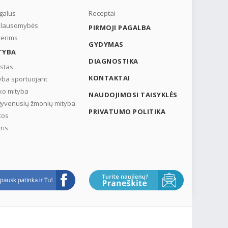
galus
Receptai
klausomybės
PIRMOJI PAGALBA
erims
GYDYMAS
TYBA
DIAGNOSTIKA
stas
KONTAKTAI
yba sportuojant
ko mityba
NAUDOJIMOSI TAISYKLĖS
yvenusių žmonių mityba
PRIVATUMO POLITIKA
tos
ris