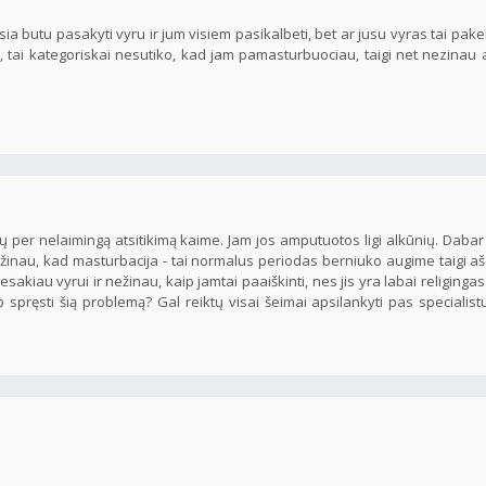
ausia butu pasakyti vyru ir jum visiem pasikalbeti, bet ar jusu vyras tai pake
, tai kategoriskai nesutiko, kad jam pamasturbuociau, taigi net nezinau a
 per nelaimingą atsitikimą kaime. Jam jos amputuotos ligi alkūnių. Dabar
žinau, kad masturbacija - tai normalus periodas berniuko augime taigi aš
akiau vyrui ir nežinau, kaip jamtai paaiškinti, nes jis yra labai religingas
 spręsti šią problemą? Gal reiktų visai šeimai apsilankyti pas specialis