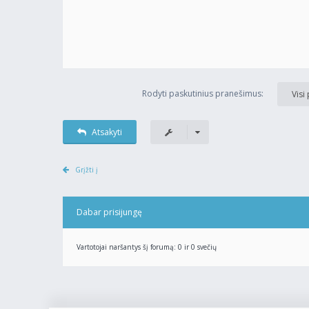
Rodyti paskutinius pranešimus:
Visi
Atsakyti
Grįžti į
Dabar prisijungę
Vartotojai naršantys šį forumą: 0 ir 0 svečių